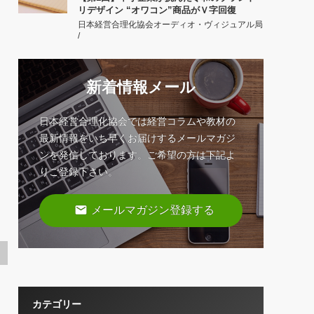
リデザイン “オワコン”商品がＶ字回復
日本経営合理化協会オーディオ・ヴィジュアル局
/
新着情報メール
日本経営合理化協会では経営コラムや教材の
最新情報をいち早くお届けするメールマガジ
ンを発信しております。ご希望の方は下記よ
りご登録下さい。
email
メールマガジン登録する
カテゴリー