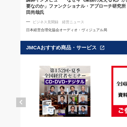
要なのか」ファンクショナル・アプローチ研究所
田尚哉氏
ビジネス見聞録 経営ニュース
日本経営合理化協会オーディオ・ヴィジュアル局
JMCAおすすめ商品・サービス
open_in_new