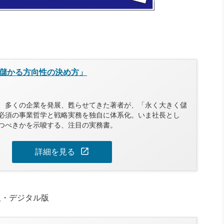
儲かる方向性の決め方」
、多くの企業を発展、甦らせてきた著者が、「永く大きく儲
必須の事業哲学と戦略実務を独自に体系化。いま社長とし
つべきかを示唆する、注目の実務書。
open_in_new
詳細を見る
版・デジタル版