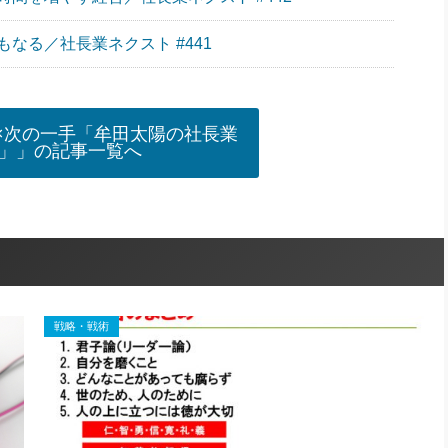
なる／社長業ネクスト #441
×次の一手「牟田太陽の社長業
」」の記事一覧へ
戦略・戦術