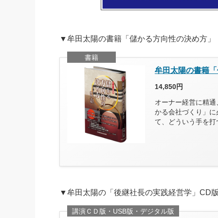
▼牟田太陽の書籍「儲かる方向性の決め方」
書籍
牟田太陽の書籍「
14,850円
オーナー経営に精通
かる会社づくり」に
て、どういう手を打
▼牟田太陽の「後継社長の実践経営学」CD
講演ＣＤ版・USB版・デジタル版