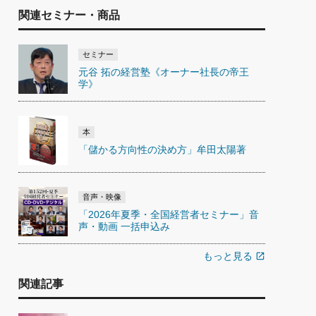
関連セミナー・商品
セミナー
元谷 拓の経営塾《オーナー社長の帝王
学》
本
「儲かる方向性の決め方」牟田太陽著
音声・映像
「2026年夏季・全国経営者セミナー」音
声・動画 一括申込み
もっと見る
open_in_new
関連記事