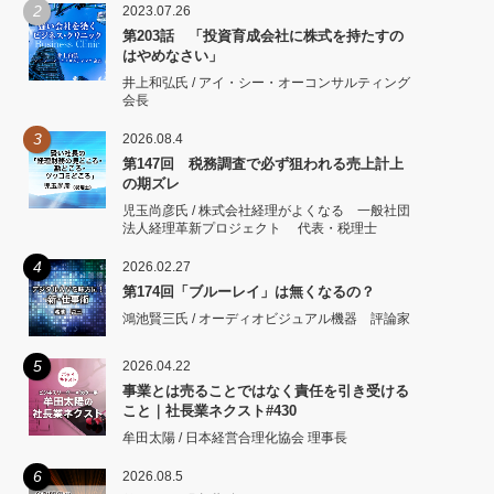
2
2023.07.26
第203話 「投資育成会社に株式を持たすの
はやめなさい」
井上和弘氏 / アイ・シー・オーコンサルティング
会長
3
2026.08.4
第147回 税務調査で必ず狙われる売上計上
の期ズレ
児玉尚彦氏 / 株式会社経理がよくなる 一般社団
法人経理革新プロジェクト 代表・税理士
4
2026.02.27
第174回「ブルーレイ」は無くなるの？
鴻池賢三氏 / オーディオビジュアル機器 評論家
5
2026.04.22
事業とは売ることではなく責任を引き受ける
こと｜社長業ネクスト#430
牟田太陽 / 日本経営合理化協会 理事長
6
2026.08.5