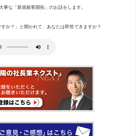
社長のための“全員営業”(30
大事な「新規顧客開拓」のお話をします。
腕をつくる 人と組織を動かす(200)
銀行交渉はこうしなさい！(12)
高橋一
行動科学マネジメント(5)
の社長のビジョン実現道場(10)
ですか？」と聞かれて、あなたは即答できますか？