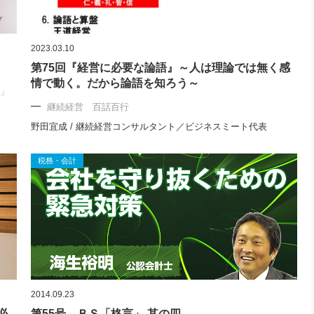
2023.03.10
第75回『経営に必要な論語』～人は理論では無く感
情で動く。だから論語を知ろう～
ト」
継続経営 百話百行
野田宜成 / 継続経営コンサルタント／ビジネスミート代表
税務・会計
2014.09.23
必
第55号 ＢＳ「格言」 其の四