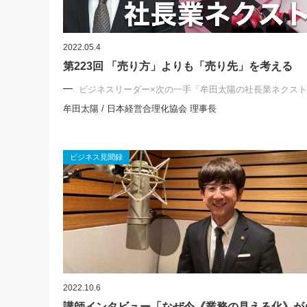
2022.05.4
第223回 「売り方」よりも「売り先」を考える
ビジネスリーダー×次の一手「牟田太陽の社長業ネクス
牟田太陽 / 日本経営合理化協会 理事長
ビジネス見聞録
2022.10.6
講師インタビュー「なぜ今《業務の見える化》が