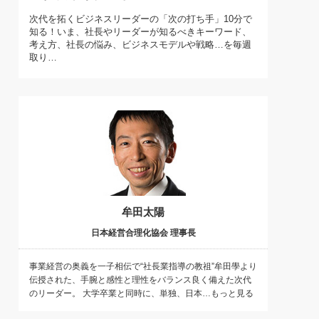
)
次代を拓くビジネスリーダーの「次の打ち手」10分で
喜の『これぞ！"本物の温泉"』(157)
知る！いま、社長やリーダーが知るべきキーワード、
考え方、社長の悩み、ビジネスモデルや戦略…を毎週
取り…
牟田太陽
日本経営合理化協会 理事長
事業経営の奥義を一子相伝で“社長業指導の教祖”牟田學より
伝授された、手腕と感性と理性をバランス良く備えた次代
のリーダー。 大学卒業と同時に、単独、日本…もっと見る