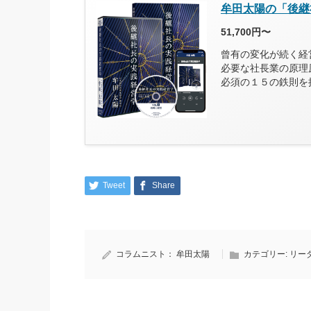
牟田太陽の「後継
51,700円〜
曾有の変化が続く経
必要な社長業の原理
必須の１５の鉄則を
Tweet
Share
コラムニスト：
牟田太陽
カテゴリー:
リー