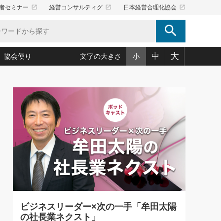
launch
launch
launch
者セミナー
経営コンサルティグ
日本経営合理化協会
search
大
中
協会便り
文字の大きさ
小
5)
況は会社守成の好機(38)
ころ心平の ──社長のための「か・ら・だマネジメント」
「愛読者通信」著者インタビュー(44)
34)
思われる 気配りの達人(127)
人間力の磨き方」(86)
ビジネス見聞録 経営ニュース(100)
タルＡＶを味方に！新・仕事術(180)
0)
り(210)
(92)
え 東洋思想に学ぶ経営学(132)
作間信司の経営無形庵(けいえいむぎょうあん)(166)
ー脳の鍛え方(32)
もっとみる
026.08.4
)
識(57)
指導者たち」(32)
経営セミナー情報局(1)
【追悼】鈴木敏文氏 言葉で伝
ンを楽しむ基礎レッスン(12)
える経営（ジャーナリスト 勝
ーイング経営入
教育の決め手(203)
略”(30)
繁栄への着眼点 牟田太陽(76)
見明氏）
！社長が読むべき今月の4冊(88)
て」(38)
講話を聞いて学ぼう 実学・耳学・磨く「ミミガク」のすすめ
で楽しむ読書術(162)
(7)
ランク上の手紙・メール術(100)
「氣」(30)
ビジネスリーダー×次の一手「牟田太陽
ミどこ
00)
の社長業ネクスト」
スポーツ・ビジネスに学ぶ心理学(98)