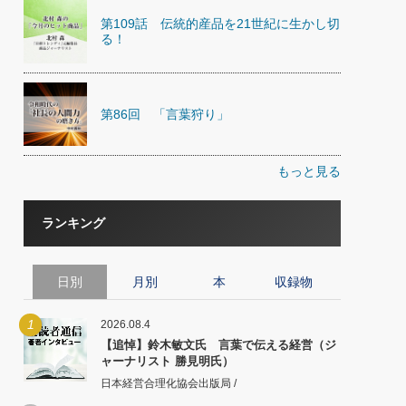
第109話 伝統的産品を21世紀に生かし切
る！
第86回 「言葉狩り」
もっと見る
ランキング
日別
月別
本
収録物
1
2026.08.4
【追悼】鈴木敏文氏 言葉で伝える経営（ジ
ャーナリスト 勝見明氏）
日本経営合理化協会出版局 /