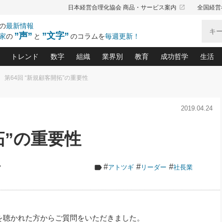
launch
日本経営合理化協会 商品・サービス案内
全国経営
の
最新情報
”声”
”文字”
家
の
と
のコラムを
毎週更新！
トレンド
数字
組織
業界別
教育
成功哲学
生活
第64回 “新規顧客開拓”の重要性
る仕組みづくり講座(12)
産を守る一手(171)
ーワンで勝ち残る企業風土づくり(54)
《ニューヨーク発》ビジネスリーダーの先読み: 最新トレンド
オーナー社長の「お金の悩み相談室」(14)
「賃金の誤解」(135)
なぜ、トヨタ式で会社が伸びるのか？(
“出来る”管理職の条件(62)
中国哲学に学ぶ 不
おの
と戦略拠点(9)
(50)
2019.04.24
ーバル経営者は知ってい
(39)
スリーダー×次の一手「牟田太陽の社長業ネクスト」
おカネが残る決算書にするために、やっておきたいこと(
中小企業の新たな法律リスク(178)
売れる住宅を創る 100の視点(100)
あなただからお願いしたいと
令和時代の「社長の
”(9)
「社長の繁盛トレンド通信」(90)
デジ
向(204)
会社を守り抜くための緊急対策(100)
職場の生産性を下げるハラスメントの予防策(1
大久保一彦の“流行る”お店の仕組みづく
クレーム対応 実践マニュアル
先人の名句名言の教
拓”の重要性
トル・F・グジバチの『経営戦略の新常識』(12)
北村森の「今月のヒット商品」(109)
リーダ
2026.08.5
2026.08.5
2
る経営」の極意
、決めておきたい、知っておきたい、やってお
強い決算書の会社はココが違う！(36)
賃金決定の定石(68)
柿内幸夫─社長のための現場改善(174
クレーム対応の新知識と新常
渡部昇一の「日本の
紀
第86回 「言葉狩り」
社長は「能力」の前に「資質」
ジオジャパンの成功要因と
る者かくあるべし(635)
次の売れ筋をつかむ術(102)
ワイ
が大事／社長業ネクスト #445
損益分岐点を下げる、Ｐ／Ｌ不況時代の新戦略(12)
顧客・社員・社会から支持される「ウェルビ
デキル社員に育てる！ 社員
経営に活かす“十八史
#
#
#
ク
アトツギ
リーダー
社長業
の資産管理講座(95)
会議での「社長の３分間スピーチ」ネタ帳(159)
社長のメシの種 4.0(206)
門」(23)
必読
新・会計経営と実学(37)
東川鷹年の「中小企業の人育
略(77)
52)
「経営知になる考え方」(57)
眼と耳
決算書の“見える化”術(12)
業績アップにつながる！ワン
ブランド戦略(39)
なたにお願いしたいと思われる「一流の仕事術」(28)
社長の
賢い社長の「経理財務の見どころ・勘どころ・ツッコ
欧米資産家に学ぶ二世教育(1
を聴かれた方からご質問をいただきました。
ぐせ経営哲学(100)
ろ」(149)
米国