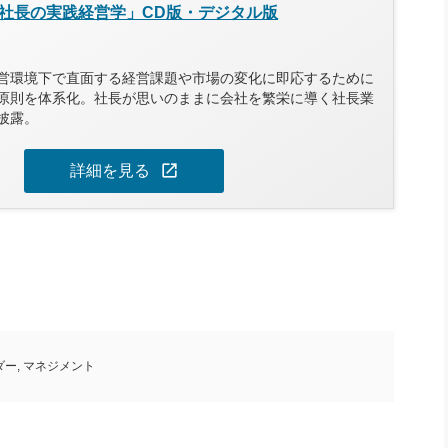
社長の実践経営学」CD版・デジタル版
営環境下で直面する経営課題や市場の変化に即応するために
原則を体系化。社長が思いのままに会社を繁栄に導く社長業
披露。
open_in_new
詳細を見る
ダー
,
マネジメント