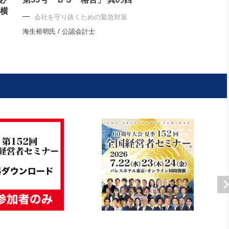
 横
会社を守り抜くための緊急対策
海生裕明氏 / 公認会計士