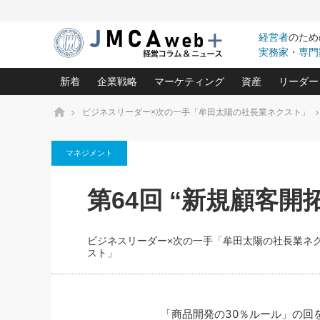
経営者
のため
実務家・専門
新着
企業戦略
マーケティング
資産
リーダー
ホーム
ビジネスリーダー×次の一手「牟田太陽の社長業ネクスト」
中小企業の「１位づくり」戦略(96)
ネット戦略成功の秘訣 圧倒的に儲か
あなたの会社と資
オンリ
マネジメント
利益を最大化する「業務改善」横田尚哉氏(5)
ビジネスを一瞬で制する！一流グロ
どうなる金融業界
ビジネ
る“社長の戦略印象リスクマネジメント
(446)
強い会社を築く ビジネス・クリニック(240)
中国経済の最新動
第64回 “新規顧客開
ロングセラーの玉手箱(9)
ピョー
2026.08.5
日本レーザー「人を大切にしながら利益を上げ
事業承継の前に
第109話 伝統的産品を21世
(3)
大復活＆快進撃！ユニバーサルスタ
きたいコト(12)
指導者た
に生かし切る！
は(5)
ビジネスリーダー×次の一手「牟田太陽の社長業ネ
武器としてのM&A入門(3)
会社と社長のため
朝礼・
スト」
2026.08.5
最高の自分を表現する 成功イメージ戦
社長のための“儲かる通販”戦略視点(151)
深読み企業分析(1
楠木建の
朝礼・会議での「社長の３分間
スピーチ」ネタ帳（2026年8月5
酒井光雄 成功事例に学ぶ繁栄企業の
日号）
継続経営 百話百行(85)
次もあ
「商品開発の30％ルール」の回
野田久美子 香港ビジネス成功法(10)
社長の口