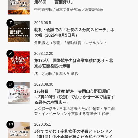
第86回 「言葉狩り」
中村義裕氏 / 日本文化研究家／演劇評論家
7
2026.08.5
朝礼・会議での「社長の３分間スピーチ」ネ
タ帳（2026年8月5日号）
角田識之（臥龍） / 感動経営コンサルタント
8
2023.12.20
第175話 国際競争力は産業集積にあり～北
京亦荘開発区の示唆
沈 才彬氏 / 多摩大学 教授
9
2023.08.30
176軒目 「活種 鮮寿 ＠岡山市野田屋町
～2貫400円（税別）でおまかせ一本で経営す
る異色の寿司店～」
大久保一彦氏 / 日本の将来のために創業・第二創
業・イノベーションを支援する有限会社 代表
10
2020.05.1
3分でつかむ！令和女子の消費とトレンド／
【第1回】中小企業が挑んだ令和のブランド