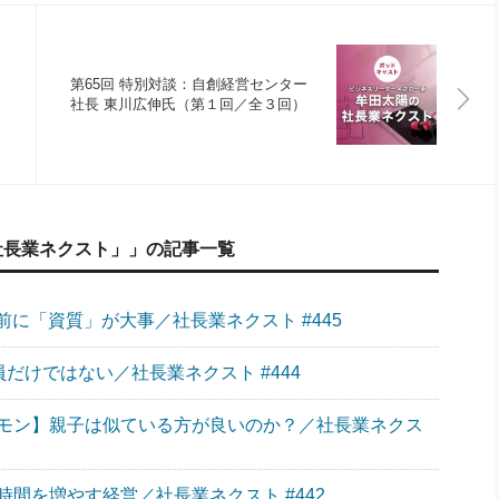
第65回 特別対談：自創経営センター
社長 東川広伸氏（第１回／全３回）
社長業ネクスト」」の記事一覧
に「資質」が大事／社長業ネクスト #445
員だけではない／社長業ネクスト #444
モン】親子は似ている方が良いのか？／社長業ネクス
間を増やす経営／社長業ネクスト #442