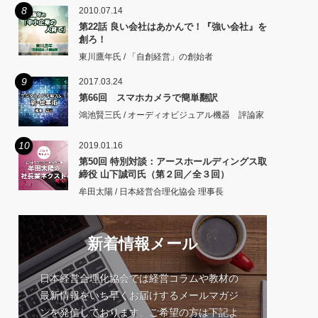
8
2010.07.14
第22話 良い会社はあかんで！『強い会社』を
創ろ！
東川鷹年氏 / 「自創経営」の創始者
9
2017.03.24
第66回 スマホカメラで簡単翻訳
鴻池賢三氏 / オーディオビジュアル機器 評論家
10
2019.01.16
第50回 特別対談：アースホールディングス取
締役 山下誠司氏（第２回／全３回）
牟田太陽 / 日本経営合理化協会 理事長
新着情報メール
日本経営合理化協会では経営コラムや教材の
最新情報をいち早くお届けするメールマガジ
ンを発信しております。ご希望の方は下記よ