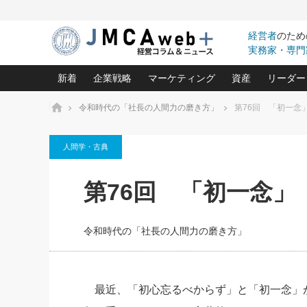
経営者
のため
実務家・専門
新着
企業戦略
マーケティング
資産
リーダー
ホーム
令和時代の「社長の人間力の磨き方」
第76回 「初一念
中小企業の「１位づくり」戦略(96)
ネット戦略成功の秘訣 圧倒的に儲か
あなたの会社と資
オンリ
人間学・古典
利益を最大化する「業務改善」横田尚哉氏(5)
ビジネスを一瞬で制する！一流グロ
どうなる金融業界
ビジネ
る“社長の戦略印象リスクマネジメント
(446)
強い会社を築く ビジネス・クリニック(240)
中国経済の最新動
第76回 「初一念」
ロングセラーの玉手箱(9)
ピョー
2026.08.7
2026.08.7
日本レーザー「人を大切にしながら利益を上げ
事業承継の前に
相談15：銀行がやたらと固定金
第153回「内需企業があっと
(3)
大復活＆快進撃！ユニバーサルスタ
きたいコト(12)
指導者た
利を勧めてきます！やはり固定
う間にグローバル成長企業に
は(5)
がよいのでしょうか！
FOOD & LIFE COMPANIES
令和時代の「社長の人間力の磨き方」
武器としてのM&A入門(3)
会社と社長のため
朝礼・
最高の自分を表現する 成功イメージ戦
社長のための“儲かる通販”戦略視点(151)
深読み企業分析(1
楠木建の
酒井光雄 成功事例に学ぶ繁栄企業の
継続経営 百話百行(85)
次もあ
最近、「初心忘るべからず」と「初一念」
野田久美子 香港ビジネス成功法(10)
社長の口