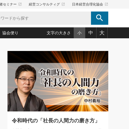
launch
launch
launch
者セミナー
経営コンサルティグ
日本経営合理化協会
search
大
中
協会便り
文字の大きさ
小
5)
況は会社守成の好機(38)
ころ心平の ──社長のための「か・ら・だマネジメント」
「愛読者通信」著者インタビュー(44)
34)
思われる 気配りの達人(127)
人間力の磨き方」(86)
ビジネス見聞録 経営ニュース(100)
タルＡＶを味方に！新・仕事術(180)
0)
り(210)
(92)
え 東洋思想に学ぶ経営学(132)
作間信司の経営無形庵(けいえいむぎょうあん)(166)
ー脳の鍛え方(32)
もっとみる
026.08.5
)
識(57)
指導者たち」(32)
経営セミナー情報局(1)
86回 「言葉狩り」
ンを楽しむ基礎レッスン(12)
ーイング経営入
教育の決め手(203)
略”(30)
繁栄への着眼点 牟田太陽(76)
！社長が読むべき今月の4冊(88)
て」(38)
講話を聞いて学ぼう 実学・耳学・磨く「ミミガク」のすすめ
で楽しむ読書術(162)
(7)
ランク上の手紙・メール術(100)
「氣」(30)
令和時代の「社長の人間力の磨き方」
ミどこ
00)
スポーツ・ビジネスに学ぶ心理学(98)