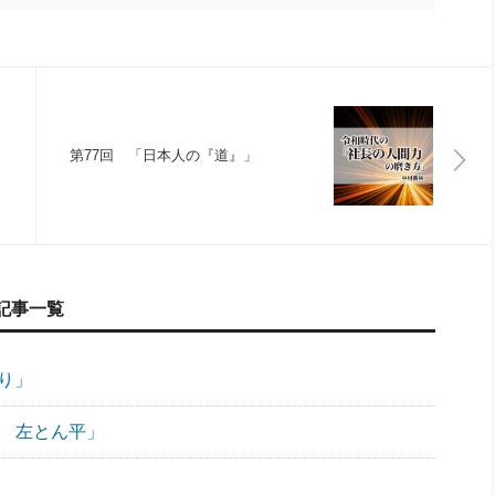
第77回 「日本人の『道』」
記事一覧
り」
⑧ 左とん平」