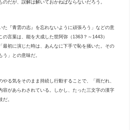
ものだが、誤解は解いておかねばならないだろう。
社長のための“全員営業”(30
腕をつくる 人と組織を動かす(200)
銀行交渉はこうしなさい！(12)
高橋一
行動科学マネジメント(5)
の社長のビジョン実現道場(10)
いた『青雲の志』を忘れないように頑張ろう」などの意
言葉は、能を大成した世阿弥（1363？～1443）
「最初に演じた時は、あんなに下手で恥を掻いた。その
もう」との意味だ。
のやる気をそのまま持続し行動することで、「雨だれ、
内容があらわされている。しかし、たった三文字の漢字
技だ。