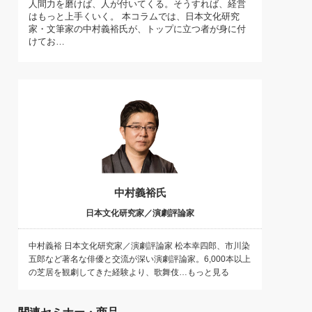
人間力を磨けば、人が付いてくる。そうすれば、経営
)
はもっと上手くいく。 本コラムでは、日本文化研究
喜の『これぞ！"本物の温泉"』(157)
家・文筆家の中村義裕氏が、トップに立つ者が身に付
けてお…
中村義裕氏
日本文化研究家／演劇評論家
中村義裕 日本文化研究家／演劇評論家 松本幸四郎、市川染
五郎など著名な俳優と交流が深い演劇評論家。6,000本以上
の芝居を観劇してきた経験より、歌舞伎…もっと見る