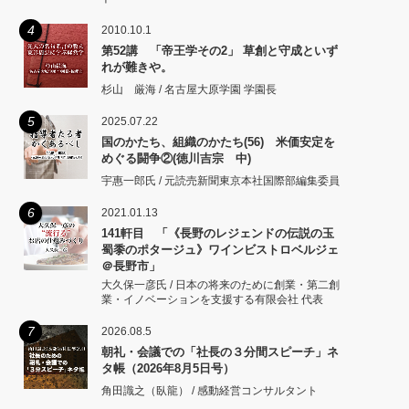
4
2010.10.1
第52講 「帝王学その2」 草創と守成といず
れが難きや。
杉山 厳海 / 名古屋大原学園 学園長
5
2025.07.22
国のかたち、組織のかたち(56) 米価安定を
めぐる闘争②(徳川吉宗 中)
宇惠一郎氏 / 元読売新聞東京本社国際部編集委員
6
2021.01.13
141軒目 「《長野のレジェンドの伝説の玉
蜀黍のポタージュ》ワインビストロベルジェ
＠長野市」
大久保一彦氏 / 日本の将来のために創業・第二創
業・イノベーションを支援する有限会社 代表
7
2026.08.5
朝礼・会議での「社長の３分間スピーチ」ネ
タ帳（2026年8月5日号）
角田識之（臥龍） / 感動経営コンサルタント