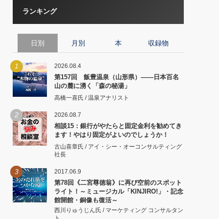
ランキング
日別
月別
本
収録物
1
2026.08.4
第157回 飯豊温泉（山形県）――日本百名
山の麓に湧く「森の秘湯」
高橋一喜氏 / 温泉アナリスト
2
2026.08.7
相談15：銀行がやたらと固定金利を勧めてき
ます！やはり固定がよいのでしょうか！
古山喜章氏 / アイ・シー・オーコンサルティング
社長
3
2017.06.9
第78回《二宮尊徳翁》に再び空前のスポット
ライト！～ミュージカル「KINJIRO!」・記念
館開館・銅像も復活～
西川りゅうじん氏 / マーケティング コンサルタン
ト