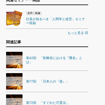
関連セミナー・商品
音声・映像
社長が知るべき「人間学と経営」セミナ
ー収録
もっと見る
open_in_new
関連記事
第42回 「歌舞伎における『襲名』と
は」
第77回 「日本人の『道』」
第72回 「すぐれた尺貫法」