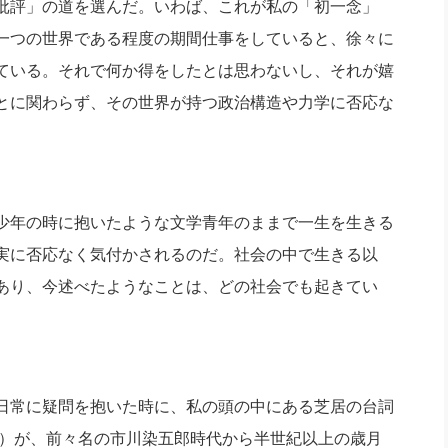
批評」の道を選んだ。いわば、これが私の「初一念」
一つの世界である程度の期間仕事をしていると、徐々に
ている。それで何か得をしたとは思わないし、それが嬉
とに関わらず、その世界が持つ政治構造や力学に否応な
少年の時に抱いたような文学青年のままで一生を生きる
実に否応なく気付かされるのだ。社会の中で生きる以
あり、今述べたようなことは、どの社会でも起きてい
日常に疑問を抱いた時に、私の頭の中にある芝居の台詞
～）が、前々名の市川染五郎時代から半世紀以上の歳月