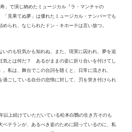
「傘寿」で演じ納めたミュージカル『ラ・マンチャの
、「見果てぬ夢」は優れたミュージカル・ナンバーでも
詰められ、なじられたドン・キホーテは言い放つ。
ないのも狂気かも知れぬ。また、現実に囚われ、夢を追
狂気とは何だ？ あるがままの姿に折り合いを付けてし
」。私は、舞台でこの台詞を聴くと、日常に流され、
を過ごしている自分の怠惰に対して、刃を突き付けられ
年以上続けていただいている松本白鸚の生き方そのも
大ベテランが、あるべき姿のために闘っているのに、私