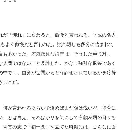
＊＊＊
れが「狎れ」に変わると、傲慢と言われる。平成の名人
11）もよく傲慢だと言われた。照れ隠しも多分に含まれて
言も多かった。才気煥発な談志は、そうした声に対し
な人間ではない」と反論した。かなり強引な返答である
の中でも、自分が世間からどう評価されているかを冷静
うことだ。
。何か言われるぐらいで済めばまだ傷は浅いが、場合に
い。とは言え、そればかりを気にして右顧左眄の日々を
、青雲の志で「初一念」を立てた時期には、こんなに面