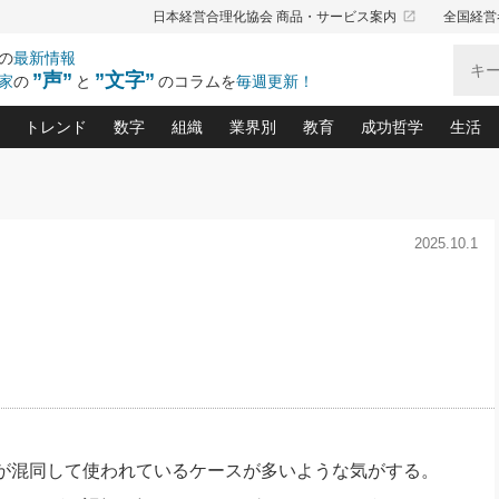
launch
日本経営合理化協会 商品・サービス案内
全国経営
の
最新情報
”声”
”文字”
家
の
と
のコラムを
毎週更新！
トレンド
数字
組織
業界別
教育
成功哲学
生活
」
る仕組みづくり講座(12)
産を守る一手(171)
ーワンで勝ち残る企業風土づくり(54)
《ニューヨーク発》ビジネスリーダーの先読み: 最新トレンド
オーナー社長の「お金の悩み相談室」(15)
「賃金の誤解」(135)
なぜ、トヨタ式で会社が伸びるのか？(
“出来る”管理職の条件(62)
中国哲学に学ぶ 不
おの
と戦略拠点(9)
(50)
2025.10.1
ーバル経営者は知ってい
(39)
スリーダー×次の一手「牟田太陽の社長業ネクスト」
おカネが残る決算書にするために、やっておきたいこと(
中小企業の新たな法律リスク(178)
売れる住宅を創る 100の視点(100)
あなただからお願いしたいと
令和時代の「社長の
”(9)
「社長の繁盛トレンド通信」(90)
デジ
向(204)
会社を守り抜くための緊急対策(100)
職場の生産性を下げるハラスメントの予防策(1
大久保一彦の“流行る”お店の仕組みづく
クレーム対応 実践マニュアル
先人の名句名言の教
トル・F・グジバチの『経営戦略の新常識』(12)
北村森の「今月のヒット商品」(109)
リーダ
2026.08.5
2
る経営」の極意
、決めておきたい、知っておきたい、やってお
強い決算書の会社はココが違う！(36)
賃金決定の定石(68)
柿内幸夫─社長のための現場改善(174
クレーム対応の新知識と新常
渡部昇一の「日本の
い
第109話 伝統的産品を21世紀
第
ジオジャパンの成功要因と
る者かくあるべし(635)
次の売れ筋をつかむ術(102)
ワイ
」
に生かし切る！
損益分岐点を下げる、Ｐ／Ｌ不況時代の新戦略(12)
顧客・社員・社会から支持される「ウェルビ
デキル社員に育てる！ 社員
経営に活かす“十八史
の資産管理講座(95)
会議での「社長の３分間スピーチ」ネタ帳(159)
社長のメシの種 4.0(206)
門」(23)
必読
2026.08.5
新・会計経営と実学(37)
東川鷹年の「中小企業の人育
略(77)
53)
「経営知になる考え方」(57)
眼と耳
朝礼・会議での「社長の３分間
決算書の“見える化”術(12)
業績アップにつながる！ワン
スピーチ」ネタ帳（2026年8月5
ブランド戦略(39)
日号）
なたにお願いしたいと思われる「一流の仕事術」(28)
社長の
が混同して使われているケースが多いような気がする。
賢い社長の「経理財務の見どころ・勘どころ・ツッコ
欧米資産家に学ぶ二世教育(1
ぐせ経営哲学(100)
ろ」(149)
米国