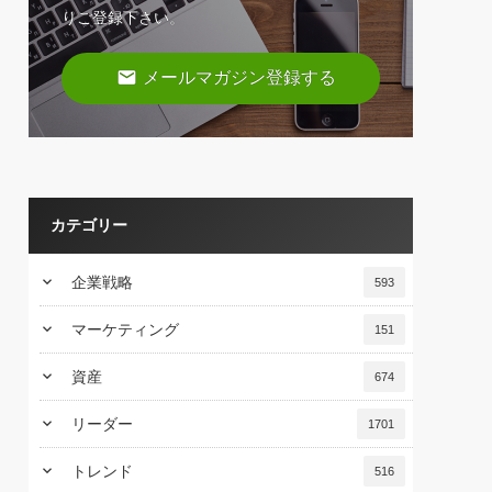
りご登録下さい。
email
メールマガジン登録する
カテゴリー
keyboard_arrow_down
企業戦略
593
keyboard_arrow_down
マーケティング
151
keyboard_arrow_down
資産
674
keyboard_arrow_down
リーダー
1701
keyboard_arrow_down
トレンド
516