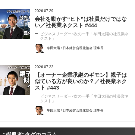
2026.07.29
会社を動かす“ヒト”は社員だけではな
い／社長業ネクスト #444
ビジネスリーダー×次の一手「牟田太陽の社長業ネ
クスト」
牟田太陽 / 日本経営合理化協会 理事長
2026.07.22
【オーナー企業承継のギモン】親子は
似ている方が良いのか？／社長業ネク
スト #443
ビジネスリーダー×次の一手「牟田太陽の社長業ネ
クスト」
牟田太陽 / 日本経営合理化協会 理事長
"指導者"タグのコラム