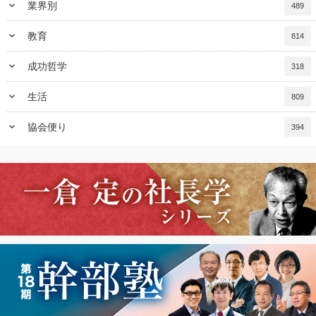
keyboard_arrow_down
業界別
489
keyboard_arrow_down
教育
814
keyboard_arrow_down
成功哲学
318
keyboard_arrow_down
生活
809
keyboard_arrow_down
協会便り
394