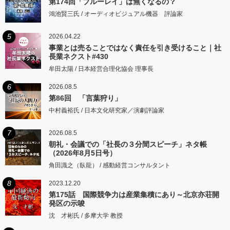
第174回「ブルーレイ」は無くなるの？
鴻池賢三氏 / オーディオビジュアル機器 評論家
5
2026.04.22
事業とは売ることではなく責任を引き受けること｜社
長業ネクスト#430
牟田太陽 / 日本経営合理化協会 理事長
6
2026.08.5
第86回 「言葉狩り」
中村義裕氏 / 日本文化研究家／演劇評論家
7
2026.08.5
朝礼・会議での「社長の３分間スピーチ」ネタ帳
（2026年8月5日号）
角田識之（臥龍） / 感動経営コンサルタント
8
2023.12.20
第175話 国際競争力は産業集積にあり～北京亦荘開
発区の示唆
沈 才彬氏 / 多摩大学 教授