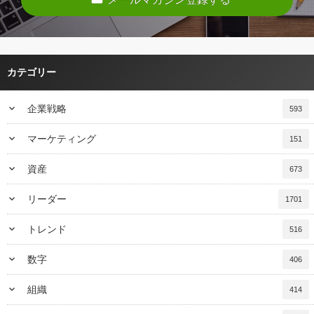
カテゴリー
keyboard_arrow_down
企業戦略
593
keyboard_arrow_down
マーケティング
151
keyboard_arrow_down
資産
673
keyboard_arrow_down
リーダー
1701
keyboard_arrow_down
トレンド
516
keyboard_arrow_down
数字
406
keyboard_arrow_down
組織
414