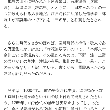
飛騨の山々に抱かれた下呂温泉は、有馬温泉（兵庫
県）、草津温泉（群馬県）とともに、「日本三名泉」の一
つに数えられる温泉地だ。江戸時代に活躍した儒学者・林
羅山が漢詩集の中で下呂を「三名泉」と称賛したとされ
る。
さらに時代をさかのぼれば、室町時代の禅僧・歌人であ
る万里集九が、詩文集『梅花無尽蔵』の中で、「本邦六十
余州ごとに霊湯あり。その最たるものは、下野（注：上野
の誤りか）の草津、津陽の有馬、飛州の湯島（下呂）、こ
の三か所なり」と記している。古くから、霊験あらたかな
効能が評判だったのだろう。
開湯は、1000年以上前の平安時代中頃。温泉街から数
キロ離れた湯ヶ峰という山の頂上付近で発見されたとい
う。1265年、山頂からの湧出は突然止まってしまった
が、今の温泉街がある飛騨川の河原に湧出しているところ