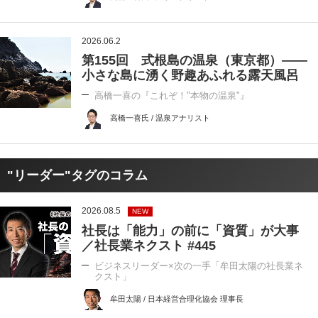
2026.06.2
第155回 式根島の温泉（東京都）――
小さな島に湧く野趣あふれる露天風呂
高橋一喜の『これぞ！"本物の温泉"』
高橋一喜氏 / 温泉アナリスト
"リーダー"タグのコラム
2026.08.5
NEW
社長は「能力」の前に「資質」が大事
／社長業ネクスト #445
ビジネスリーダー×次の一手「牟田太陽の社長業ネ
クスト」
牟田太陽 / 日本経営合理化協会 理事長