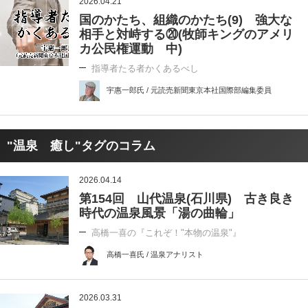
2026.04.21
国のかたち、組織のかたち(9) 強大な
相手と対峙する⑳(牧師キングのアメリ
カ公民権運動 中)
指導者たる者かくあるべし
宇惠一郎氏 / 元読売新聞東京本社国際部編集委員
"温泉 癒し"タグのコラム
2026.04.14
第154回 山代温泉(石川県) 古き良き
時代の温泉風景「湯の曲輪」
高橋一喜の『これぞ！"本物の温泉"』
高橋一喜氏 / 温泉アナリスト
2026.03.31