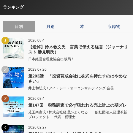
ランキング
日別
月別
本
収録物
1
2026.08.4
【追悼】鈴木敏文氏 言葉で伝える経営（ジャーナリ
スト 勝見明氏）
日本経営合理化協会出版局 /
2
2023.07.26
第203話 「投資育成会社に株式を持たすのはやめな
さい」
井上和弘氏 / アイ・シー・オーコンサルティング 会長
3
2026.08.4
第147回 税務調査で必ず狙われる売上計上の期ズレ
児玉尚彦氏 / 株式会社経理がよくなる 一般社団法人経理革新
プロジェクト 代表・税理士
4
2026.02.27