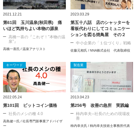
2021.12.21
2023.03.29
第61回 玉川温泉(秋田県) 痛
第五十八話 店のシャッターを
いほど気持ちよい本物の源泉
看板代わりにしてコミュニケー
ションを図る焼鳥屋 その２
高橋一喜の『これぞ！"本物の温
泉"』
中小企業の「１位づくり」戦略
高橋一喜氏 / 温泉アナリスト
佐藤元相氏 / NNA株式会社 代表取締役
キーワード
製造業
2022.05.24
2013.04.23
第101回 ビットコイン価格
第256号 改善の急所 実践編
社長のメシの種 4.0
柿内幸夫─社長のための現場改
善
高島健一氏 / 社長専門新事業アドバイザ
ー
柿内幸夫氏 / 柿内幸夫技術士事務所代表