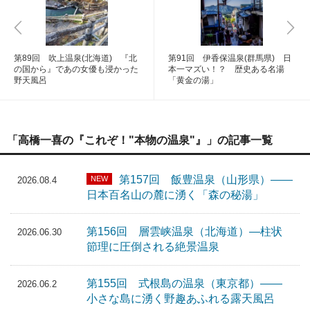
第89回 吹上温泉(北海道) 『北
第91回 伊香保温泉(群馬県) 日
の国から』であの女優も浸かった
本一マズい！？ 歴史ある名湯
野天風呂
「黄金の湯」
「高橋一喜の『これぞ！"本物の温泉"』」の記事一覧
第157回 飯豊温泉（山形県）――
NEW
2026.08.4
日本百名山の麓に湧く「森の秘湯」
第156回 層雲峡温泉（北海道）―柱状
2026.06.30
節理に圧倒される絶景温泉
第155回 式根島の温泉（東京都）――
2026.06.2
小さな島に湧く野趣あふれる露天風呂