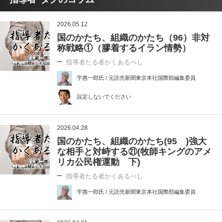
2026.05.12
国のかたち、組織のかたち（96）非対
称戦略①（膠着するイラン情勢）
指導者たる者かくあるべし
宇惠一郎氏 / 元読売新聞東京本社国際部編集委員
設定しないでください
2026.04.28
国のかたち、組織のかたち(95 )強大
な相手と対峙する㉑(牧師キングのアメ
リカ公民権運動 下)
指導者たる者かくあるべし
宇惠一郎氏 / 元読売新聞東京本社国際部編集委員