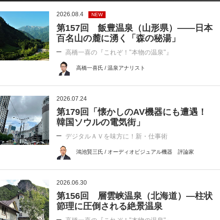
2026.08.4
NEW
第157回 飯豊温泉（山形県）――日本
百名山の麓に湧く「森の秘湯」
高橋一喜の『これぞ！"本物の温泉"』
高橋一喜氏 / 温泉アナリスト
2026.07.24
第179回「懐かしのAV機器にも遭遇！
韓国ソウルの電気街」
デジタルＡＶを味方に！新・仕事術
鴻池賢三氏 / オーディオビジュアル機器 評論家
2026.06.30
第156回 層雲峡温泉（北海道）―柱状
節理に圧倒される絶景温泉