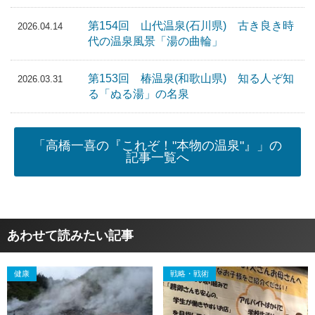
第154回 山代温泉(石川県) 古き良き時
2026.04.14
代の温泉風景「湯の曲輪」
第153回 椿温泉(和歌山県) 知る人ぞ知
2026.03.31
る「ぬる湯」の名泉
「高橋一喜の『これぞ！"本物の温泉"』」の
記事一覧へ
あわせて読みたい記事
健康
戦略・戦術