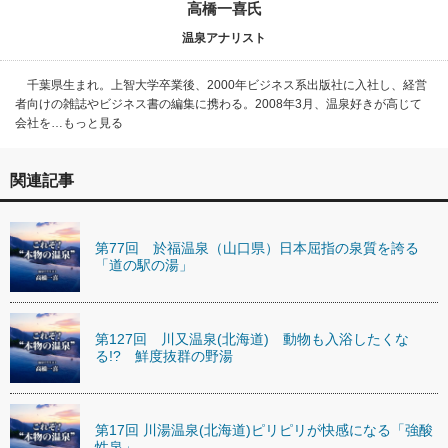
高橋一喜氏
温泉アナリスト
千葉県生まれ。上智大学卒業後、2000年ビジネス系出版社に入社し、経営
者向けの雑誌やビジネス書の編集に携わる。2008年3月、温泉好きが高じて
会社を…もっと見る
関連記事
第77回 於福温泉（山口県）日本屈指の泉質を誇る
「道の駅の湯」
第127回 川又温泉(北海道) 動物も入浴したくな
る!? 鮮度抜群の野湯
第17回 川湯温泉(北海道)ピリピリが快感になる「強酸
性泉」