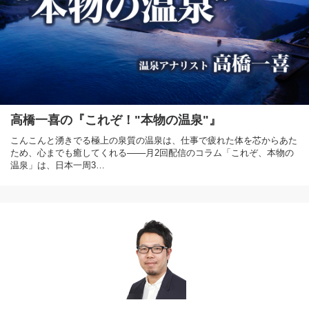
高橋一喜の『これぞ！"本物の温泉"』
こんこんと湧きでる極上の泉質の温泉は、仕事で疲れた体を芯からあた
ため、心までも癒してくれる───月2回配信のコラム「これぞ、本物の
温泉」は、日本一周3…