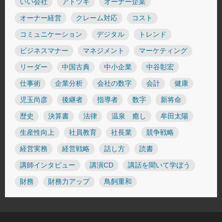
いい会社
アトツギ
オーナー企業
オーナー経営
クレーム対応
コスト
コミュニケーション
デジタル
トレンド
ビジネスマナー
マネジメント
マーケティング
リーダー
中国古典
中小企業
中谷彰宏
仕事術
企業分析
会社の数字
会計
健康
児玉尚彦
後継者
指導者
数字
新将命
歴史
決算書
法律
温泉 癒し
牟田太陽
生産性向上
社員教育
社長業
競争戦略
経営実務
経営戦略
話し方
読書
講師インタビュー
講演CD
講話を聞いて学ぼう
財務
財務力アップ
鳥飼重和