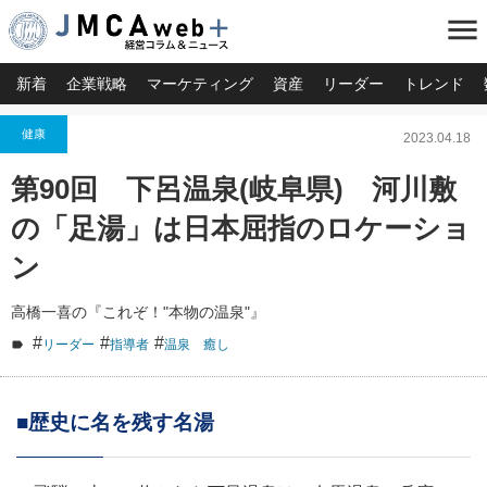
menu
新着
企業戦略
マーケティング
資産
リーダー
トレンド
健康
2023.04.18
第90回 下呂温泉(岐阜県) 河川敷
の「足湯」は日本屈指のロケーショ
ン
高橋一喜の『これぞ！"本物の温泉"』
#
#
#
リーダー
指導者
温泉 癒し
■歴史に名を残す名湯