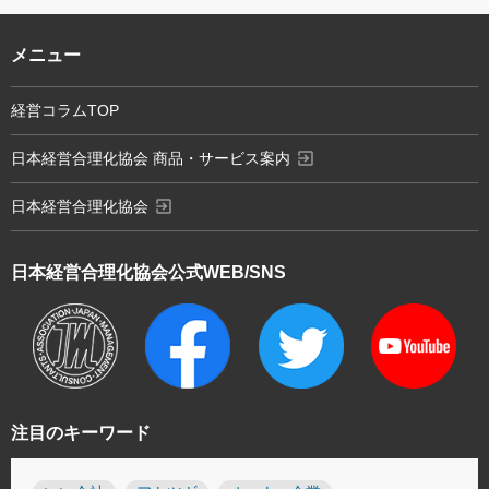
メニュー
経営コラムTOP
exit_to_app
日本経営合理化協会 商品・サービス案内
exit_to_app
日本経営合理化協会
日本経営合理化協会
公式WEB/SNS
注目のキーワード