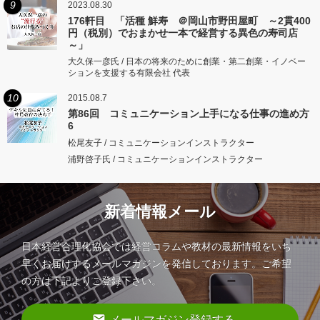
9
2023.08.30
176軒目 「活種 鮮寿 ＠岡山市野田屋町 ～2貫400
円（税別）でおまかせ一本で経営する異色の寿司店
～」
大久保一彦氏 / 日本の将来のために創業・第二創業・イノベー
ションを支援する有限会社 代表
10
2015.08.7
第86回 コミュニケーション上手になる仕事の進め方
6
松尾友子 / コミュニケーションインストラクター
浦野啓子氏 / コミュニケーションインストラクター
新着情報メール
日本経営合理化協会では経営コラムや教材の最新情報をいち
早くお届けするメールマガジンを発信しております。ご希望
の方は下記よりご登録下さい。
email
メールマガジン登録する