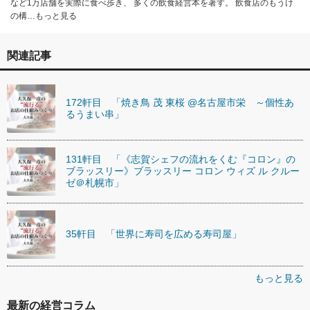
など1万店舗を実際に食べ歩き、 多くの飲食経営本を著す。 飲食店のもうけ
の構…もっと見る
関連記事
172軒目 「焼き鳥 茂 東桜 @名古屋市栄 ～個性あ
るうまい串」
131軒目 「《志賀シェフの流れをくむ『コロン』の
ブラッスリー》ブラッスリー コロン ウィズ ル クルー
ゼ＠札幌市」
35軒目 「世界に寿司を広める寿司屋」
もっと見る
最新の経営コラム