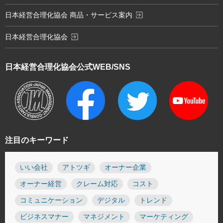
exit_to_app
日本経営合理化協会 商品・サービス案内
exit_to_app
日本経営合理化協会
日本経営合理化協会
公式WEB/SNS
注目のキーワード
いい会社
アトツギ
オーナー企業
オーナー経営
クレーム対応
コスト
コミュニケーション
デジタル
トレンド
ビジネスマナー
マネジメント
マーケティング