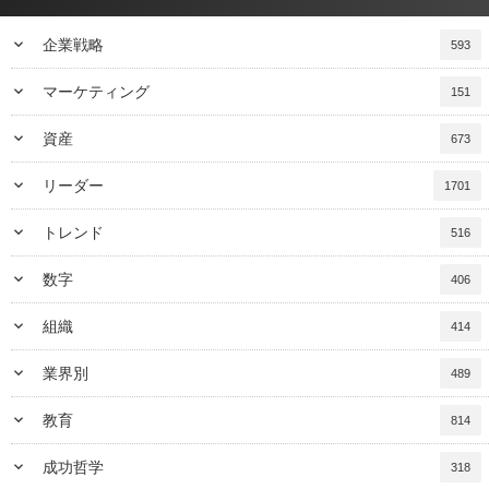
keyboard_arrow_down
企業戦略
593
keyboard_arrow_down
マーケティング
151
keyboard_arrow_down
資産
673
keyboard_arrow_down
リーダー
1701
keyboard_arrow_down
トレンド
516
keyboard_arrow_down
数字
406
keyboard_arrow_down
組織
414
keyboard_arrow_down
業界別
489
keyboard_arrow_down
教育
814
keyboard_arrow_down
成功哲学
318