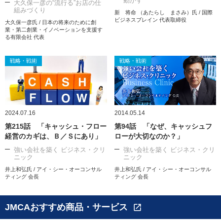
動かす
大久保一彦の“流行る”お店の仕
組みづくり
新 将命 （あたらし まさみ）氏 / 国際
ビジネスブレイン 代表取締役
大久保一彦氏 / 日本の将来のために創
業・第二創業・イノベーションを支援す
る有限会社 代表
戦略・戦術
戦略・戦術
2024.07.16
2014.05.14
第215話 「キャッシュ・フロー
第94話 「なぜ、キャッシュフ
経営のカギは、Ｂ／Ｓにあり」
ローが大切なのか？」
強い会社を築く ビジネス・クリ
強い会社を築く ビジネス・クリ
ニック
ニック
井上和弘氏 / アイ・シー・オーコンサル
井上和弘氏 / アイ・シー・オーコンサル
ティング 会長
ティング 会長
JMCAおすすめ商品・サービス
open_in_new