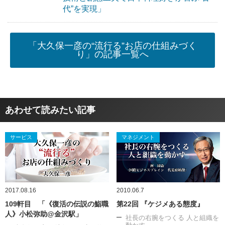
代”を実現」
「大久保一彦の“流行る”お店の仕組みづく
り」の記事一覧へ
あわせて読みたい記事
サービス
マネジメント
2017.08.16
2010.06.7
109軒目 「《復活の伝説の鮨職
第22回 『ケジメある態度』
人》小松弥助@金沢駅」
社長の右腕をつくる 人と組織を