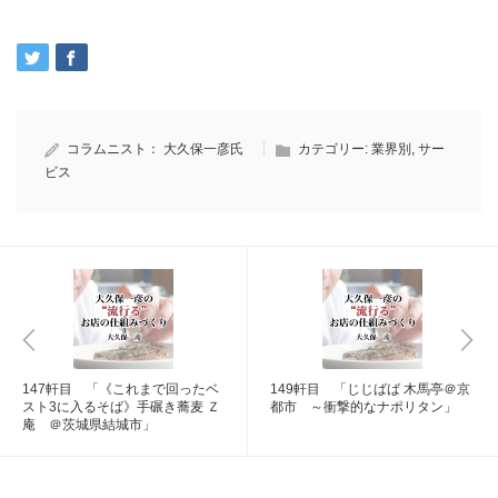
コラムニスト：
大久保一彦氏
カテゴリー:
業界別
,
サー
ビス
147軒目 「《これまで回ったベ
149軒目 「じじばば 木馬亭＠京
スト3に入るそば》手碾き蕎麦 Ｚ
都市 ～衝撃的なナポリタン」
庵 ＠茨城県結城市」