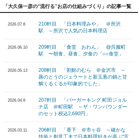
「大久保一彦の“流行る”お店の仕組みづくり」の記事一覧
210軒目 「日本料理みや」 ＠所沢
2026.07.8
駅 ～所沢で人気の日本料理店
209軒目 「食堂 おわん」 @呉服町
2026.06.10
駅 〜朝食、昼食、夕食の「○○食堂」
208軒目 「割鮮のむら ＠金沢市 ～
2026.05.13
蕗のとうのジェラートと新玉葱の鍋と甘
鯛くるくるが印象的でした」
207軒目 「バーガーキング 町田ジョル
2026.04.8
ナ店 ＠町田駅 ～ザ・ワンパウンダー
のセット税込2,690円」
206軒目 「香下 ＠市ヶ谷 ～確かな
2026.03.11
技術と創意工夫で日本料理好きが喜ぶ“舌