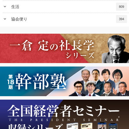
keyboard_arrow_down
生活
809
keyboard_arrow_down
協会便り
394