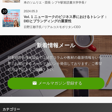
本のソムリエ・団長 シブヤ駅前読書大学学長 /
10
2024.05.3
Vol. 1 ニューヨークのビジネス界におけるトレンド：
DEIとブランディングの重要性
日野江都子氏 / リアルコスモポリタンCEO
新着情報メール
日本経営合理化協会では経営コラムや教材の最新情報をいち
早くお届けするメールマガジンを発信しております。ご希望
の方は下記よりご登録下さい。
email
メールマガジン登録する
カテゴリー