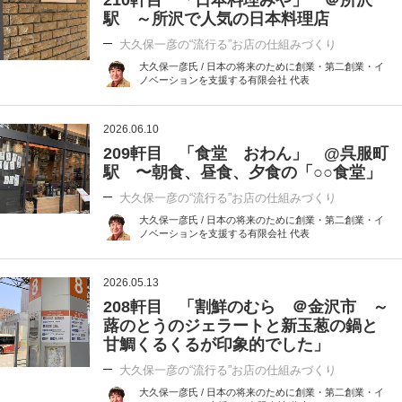
210軒目 「日本料理みや」 ＠所沢
駅 ～所沢で人気の日本料理店
大久保一彦の“流行る”お店の仕組みづくり
大久保一彦氏 / 日本の将来のために創業・第二創業・イ
ノベーションを支援する有限会社 代表
2026.06.10
209軒目 「食堂 おわん」 @呉服町
駅 〜朝食、昼食、夕食の「○○食堂」
大久保一彦の“流行る”お店の仕組みづくり
大久保一彦氏 / 日本の将来のために創業・第二創業・イ
ノベーションを支援する有限会社 代表
2026.05.13
208軒目 「割鮮のむら ＠金沢市 ～
蕗のとうのジェラートと新玉葱の鍋と
甘鯛くるくるが印象的でした」
大久保一彦の“流行る”お店の仕組みづくり
大久保一彦氏 / 日本の将来のために創業・第二創業・イ