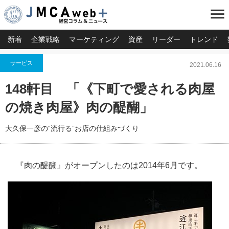
menu
新着
企業戦略
マーケティング
資産
リーダー
トレンド
サービス
2021.06.16
148軒目 「《下町で愛される肉屋
の焼き肉屋》肉の醍醐」
大久保一彦の“流行る”お店の仕組みづくり
『肉の醍醐』がオープンしたのは2014年6月です。