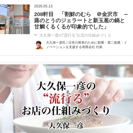
2026.05.13
208軒目 「割鮮のむら ＠金沢市 ～
蕗のとうのジェラートと新玉葱の鍋と
甘鯛くるくるが印象的でした」
大久保一彦の“流行る”お店の仕組みづくり
大久保一彦氏 / 日本の将来のために創業・第二創業・イ
ノベーションを支援する有限会社 代表