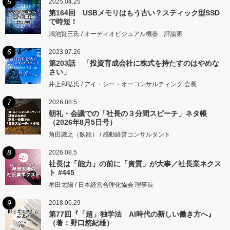
5
2025.04.25
第164回 USBメモリはもう古い？スティック型SSD
で時短！
鴻池賢三氏 / オーディオビジュアル機器 評論家
6
2023.07.26
第203話 「投資育成会社に株式を持たすのはやめな
さい」
井上和弘氏 / アイ・シー・オーコンサルティング 会長
7
2026.08.5
朝礼・会議での「社長の３分間スピーチ」ネタ帳
（2026年8月5日号）
角田識之（臥龍） / 感動経営コンサルタント
8
2026.08.5
社長は「能力」の前に「資質」が大事／社長業ネクス
ト #445
牟田太陽 / 日本経営合理化協会 理事長
9
2018.06.29
第77回『「超」独学法 AI時代の新しい働き方へ』
（著：野口悠紀雄）