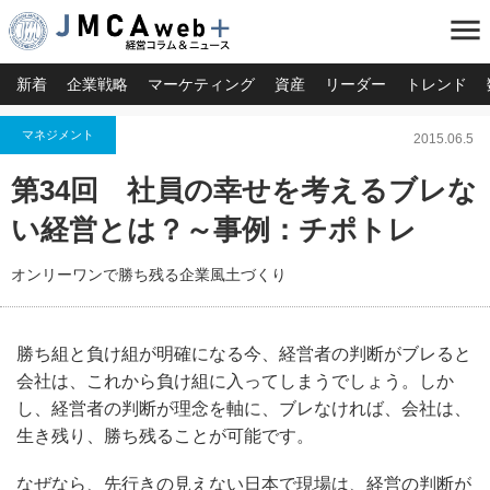
menu
新着
企業戦略
マーケティング
資産
リーダー
トレンド
マネジメント
2015.06.5
第34回 社員の幸せを考えるブレな
い経営とは？～事例：チポトレ
オンリーワンで勝ち残る企業風土づくり
勝ち組と負け組が明確になる今、経営者の判断がブレると
会社は、これから負け組に入ってしまうでしょう。しか
し、経営者の判断が理念を軸に、ブレなければ、会社は、
生き残り、勝ち残ることが可能です。
なぜなら、先行きの見えない日本で現場は、経営の判断が