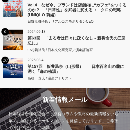
Vol.4 なぜ今、ブランドは店舗内に“カフェ”をつくる
のか？ ─「日常性」を武器に変えるユニクロの戦略
(UNIQLO 前編)
日野江都子氏 / リアルコスモポリタンCEO
9
2024.09.18
第63回 「去る者は日々に疎くなし～新将命氏の三回
忌に」
中村義裕氏 / 日本文化研究家／演劇評論家
10
2026.08.4
第157回 飯豊温泉（山形県）――日本百名山の麓に
湧く「森の秘湯」
高橋一喜氏 / 温泉アナリスト
新着情報メール
日本経営合理化協会では経営コラムや教材の最新情報をいち
早くお届けするメールマガジンを発信しております。ご希望
の方は下記よりご登録下さい。