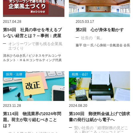
2017.04.28
2015.03.17
第54回 社員の幸せを考えるブ
第2回 心が身体を動かす
レない経営とは？～事例：虎屋
社長の「氣」
オンリーワンで勝ち残る企業風
藤平 信一 氏 / 心身統一合氣道会 会長
土づくり
清水ひろゆき氏 / ビジネスモデルコンサ
ルタント・Ｈ＆Ｈコンサルティング代表
採用・法律
税務・会計
2023.11.28
2024.08.20
第114回 物流業界の2024年問
第100回 郵便料金値上げで請求
題。荷主が取り組むべきこと
書の発行は紙から電子へ
は？
賢い社長の「経理財務の見どこ
ろ・勘どころ・ツッコミどこ