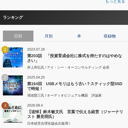
もっと見る
ランキング
日別
月別
本
収録物
1
2023.07.26
第203話 「投資育成会社に株式を持たすのはやめな
さい」
井上和弘氏 / アイ・シー・オーコンサルティング 会長
2
2025.04.25
第164回 USBメモリはもう古い？スティック型SSD
で時短！
鴻池賢三氏 / オーディオビジュアル機器 評論家
3
2026.08.4
【追悼】鈴木敏文氏 言葉で伝える経営（ジャーナリ
スト 勝見明氏）
日本経営合理化協会出版局 /