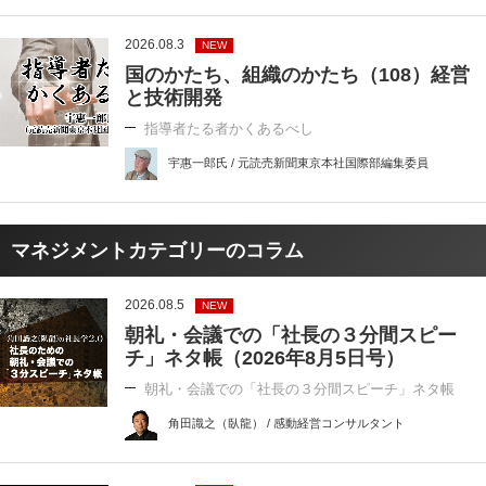
2026.08.3
NEW
国のかたち、組織のかたち（108）経営
と技術開発
指導者たる者かくあるべし
宇惠一郎氏 / 元読売新聞東京本社国際部編集委員
マネジメントカテゴリーのコラム
2026.08.5
NEW
朝礼・会議での「社長の３分間スピー
チ」ネタ帳（2026年8月5日号）
朝礼・会議での「社長の３分間スピーチ」ネタ帳
角田識之（臥龍） / 感動経営コンサルタント