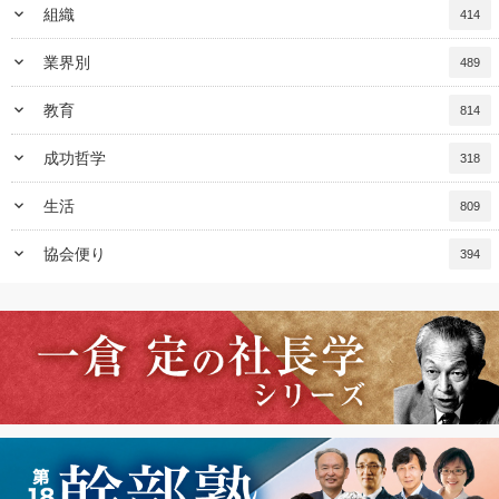
keyboard_arrow_down
組織
414
keyboard_arrow_down
業界別
489
keyboard_arrow_down
教育
814
keyboard_arrow_down
成功哲学
318
keyboard_arrow_down
生活
809
keyboard_arrow_down
協会便り
394