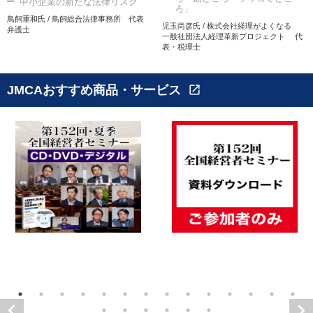
中小企業の新たな法律リスク
ろ」
鳥飼重和氏 / 鳥飼総合法律事務所 代表
児玉尚彦氏 / 株式会社経理がよくなる
弁護士
一般社団法人経理革新プロジェクト 代
表・税理士
JMCAおすすめ商品・サービス
open_in_new