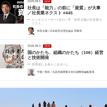
2026.08.5
NEW
社長は「能力」の前に「資質」が大事
／社長業ネクスト #445
ビジネスリーダー×次の一手「牟田太陽の社長業ネ
クスト」
牟田太陽 / 日本経営合理化協会 理事長
2026.08.3
NEW
国のかたち、組織のかたち（108）経営
と技術開発
指導者たる者かくあるべし
宇惠一郎氏 / 元読売新聞東京本社国際部編集委員