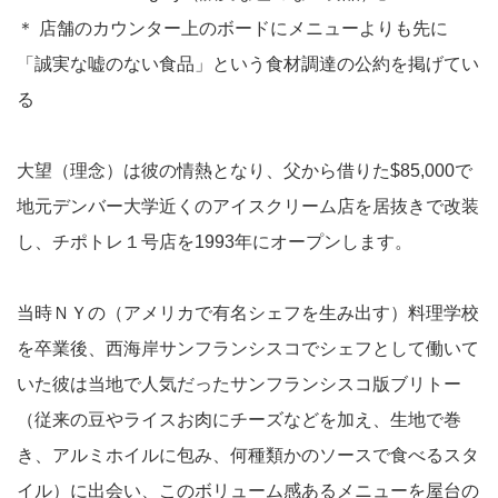
＊
店舗のカウンター上のボードにメニューよりも先に
「誠実な嘘のない食品」という食材調達の公約を掲げてい
る
大望（理念）は彼の情熱となり、父から借りた$85,000で
地元デンバー大学近くのアイスクリーム店を居抜きで改装
し、チポトレ１号店を1993年にオープンします。
当時ＮＹの（アメリカで有名シェフを生み出す）料理学校
を卒業後、西海岸サンフランシスコでシェフとして働いて
いた彼は当地で人気だったサンフランシスコ版ブリトー
（従来の豆やライスお肉にチーズなどを加え、生地で巻
き、アルミホイルに包み、何種類かのソースで食べるスタ
イル）に出会い、このボリューム感あるメニューを屋台の