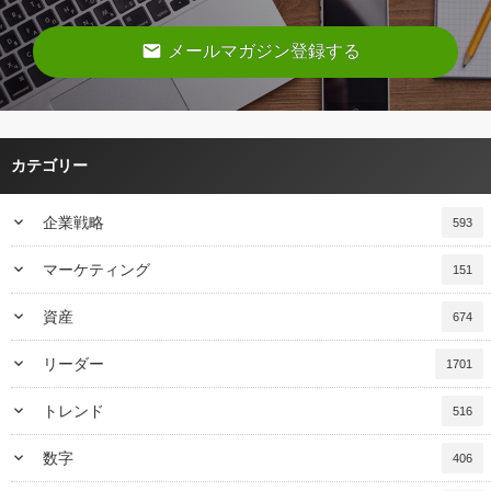
email
メールマガジン登録する
カテゴリー
keyboard_arrow_down
企業戦略
593
keyboard_arrow_down
マーケティング
151
keyboard_arrow_down
資産
674
keyboard_arrow_down
リーダー
1701
keyboard_arrow_down
トレンド
516
keyboard_arrow_down
数字
406