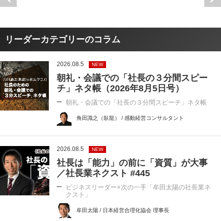
リーダーカテゴリーのコラム
2026.08.5
NEW
朝礼・会議での「社長の３分間スピー
チ」ネタ帳（2026年8月5日号）
朝礼・会議での「社長の３分間スピーチ」ネタ帳
角田識之（臥龍） / 感動経営コンサルタント
2026.08.5
NEW
社長は「能力」の前に「資質」が大事
／社長業ネクスト #445
ビジネスリーダー×次の一手「牟田太陽の社長業ネ
クスト」
牟田太陽 / 日本経営合理化協会 理事長