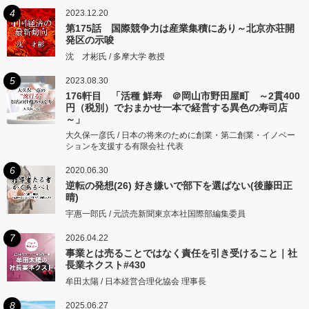
4
2023.12.20
第175話 国際競争力は産業集積にあり～北京亦荘開
発区の示唆
沈 才彬氏 / 多摩大学 教授
5
2023.08.30
176軒目 「活種 鮮寿 ＠岡山市野田屋町 ～2貫400
円（税別）でおまかせ一本で経営する異色の寿司店
～」
大久保一彦氏 / 日本の将来のために創業・第二創業・イノベー
ションを支援する有限会社 代表
6
2020.06.30
逆転の発想(26) 好き嫌いで部下を選ばない(後藤田正
晴)
宇惠一郎氏 / 元読売新聞東京本社国際部編集委員
7
2026.04.22
事業とは売ることではなく責任を引き受けること｜社
長業ネクスト#430
牟田太陽 / 日本経営合理化協会 理事長
8
2025.06.27