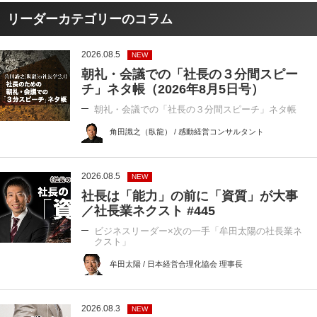
リーダーカテゴリーのコラム
2026.08.5
NEW
朝礼・会議での「社長の３分間スピー
チ」ネタ帳（2026年8月5日号）
朝礼・会議での「社長の３分間スピーチ」ネタ帳
角田識之（臥龍） / 感動経営コンサルタント
2026.08.5
NEW
社長は「能力」の前に「資質」が大事
／社長業ネクスト #445
ビジネスリーダー×次の一手「牟田太陽の社長業ネ
クスト」
牟田太陽 / 日本経営合理化協会 理事長
2026.08.3
NEW