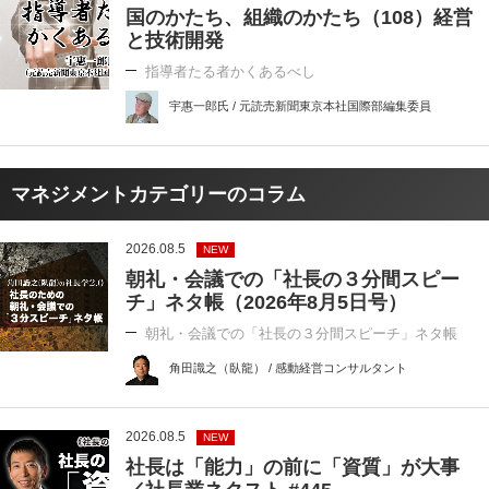
国のかたち、組織のかたち（108）経営
と技術開発
指導者たる者かくあるべし
宇惠一郎氏 / 元読売新聞東京本社国際部編集委員
マネジメントカテゴリーのコラム
2026.08.5
NEW
朝礼・会議での「社長の３分間スピー
チ」ネタ帳（2026年8月5日号）
朝礼・会議での「社長の３分間スピーチ」ネタ帳
角田識之（臥龍） / 感動経営コンサルタント
2026.08.5
NEW
社長は「能力」の前に「資質」が大事