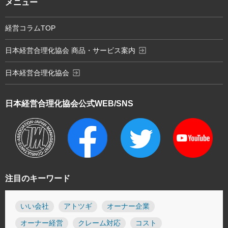
メニュー
経営コラムTOP
exit_to_app
日本経営合理化協会 商品・サービス案内
exit_to_app
日本経営合理化協会
日本経営合理化協会
公式WEB/SNS
注目のキーワード
いい会社
アトツギ
オーナー企業
オーナー経営
クレーム対応
コスト