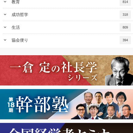
keyboard_arrow_down
教育
814
keyboard_arrow_down
成功哲学
318
keyboard_arrow_down
生活
809
keyboard_arrow_down
協会便り
394