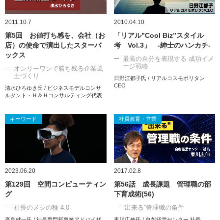
2011.10.7
2010.04.10
第5回 お値打ち感を、会社（お
「リアル”Cool Biz”スタイル
店）の使命で演出したスターバ
考 Vol.3」 -紳士のハンカチ-
ックス
最高の自分を表現する 成功イメ
ージ戦略
オンリーワンで勝ち残る企業風
土づくり
日野江都子氏 / リアルコスモポリタン
CEO
清水ひろゆき氏 / ビジネスモデルコンサ
ルタント・Ｈ＆Ｈコンサルティング代表
キーワード
社員教育・営業
2023.06.20
2017.02.8
第129回 空間コンピューティン
第56話 成長課題 管理職の部
グ
下育成術(56)
社長のメシの種 4.0
“出来る”管理職の条件
高島健一氏 / 社長専門新事業アドバイザ
東川広伸氏 / 自創経営センター 社長