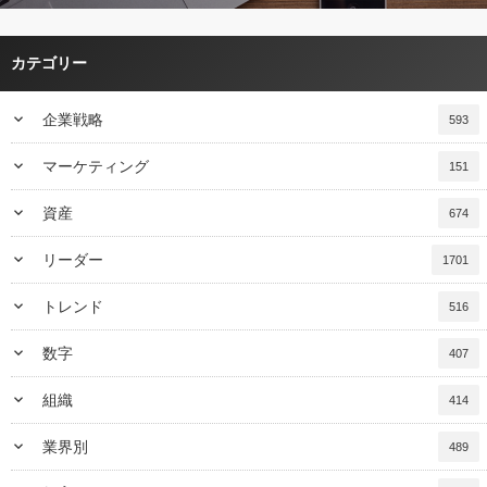
カテゴリー
keyboard_arrow_down
企業戦略
593
keyboard_arrow_down
マーケティング
151
keyboard_arrow_down
資産
674
keyboard_arrow_down
リーダー
1701
keyboard_arrow_down
トレンド
516
keyboard_arrow_down
数字
407
keyboard_arrow_down
組織
414
keyboard_arrow_down
業界別
489