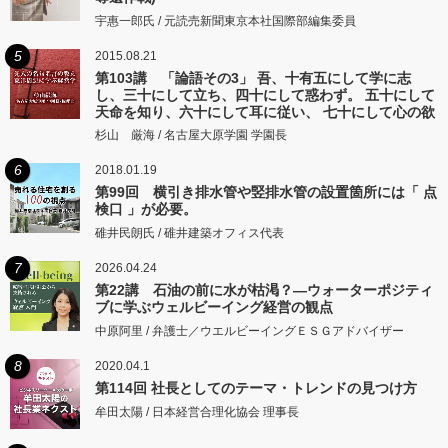
宇惠一郎氏 / 元読売新聞東京本社国際部編集委員
5
2015.08.21
第103講 「論語その3」 吾、十有五にして学に志
し、三十にして立ち、四十にして惑わず。 五十にして
天命を知り、六十にして耳に従い、 七十にして心の欲
するところに従いて矩をこえず。
杉山 厳海 / 名古屋大原学園 学園長
6
2018.01.19
第99回 横引き排水管や竪排水管の設置箇所には「 点
検口 」が必要。
碓井民朗氏 / 碓井建築オフィス代表
7
2026.04.24
第22講 石油の前に水が枯渇？―ウォーターポジティ
ブに学ぶウェルビーイング経営の観点
中原阿里 / 弁護士／ウエルビーイングＥＳＧアドバイザー
8
2020.04.1
第114回 社長としてのテーマ・トレンドの見つけ方
牟田太陽 / 日本経営合理化協会 理事長