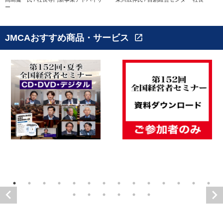
ー
JMCAおすすめ商品・サービス
open_in_new