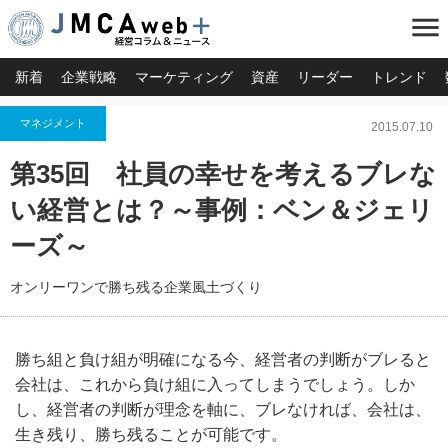
menu
新着
企業戦略
マーケティング
資産
リーダー
トレンド
マネジメント
2015.07.10
第35回 社員の幸せを考えるブレな
い経営とは？～事例：ベン＆ジェリ
ーズ～
オンリーワンで勝ち残る企業風土づくり
勝ち組と負け組が明確になる今、経営者の判断がブレると
会社は、これから負け組に入ってしまうでしょう。しか
し、経営者の判断が理念を軸に、ブレなければ、会社は、
生き残り、勝ち残ることが可能です。