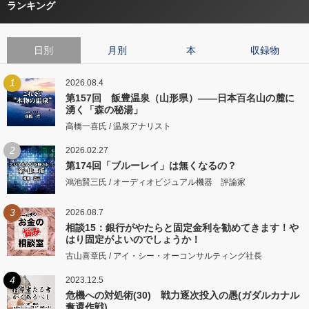
ランキング
日別
月別
本
収録物
1
2026.08.4
第157回 飯豊温泉（山形県）――日本百名山の麓に
湧く「森の秘湯」
高橋一喜氏 / 温泉アナリスト
2
2026.02.27
第174回「ブルーレイ」は無くなるの？
鴻池賢三氏 / オーディオビジュアル機器 評論家
3
2026.08.7
相談15：銀行がやたらと固定金利を勧めてきます！や
はり固定がよいのでしょうか！
古山喜章氏 / アイ・シー・オーコンサルティング社長
4
2023.12.5
危機への対処術(30) 戦力逐次投入の愚(ガダルカナル
奪還作戦)