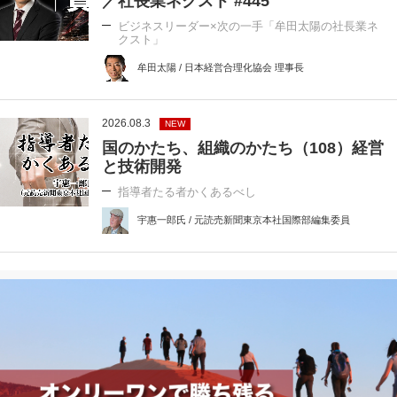
／社長業ネクスト #445
ビジネスリーダー×次の一手「牟田太陽の社長業ネ
クスト」
牟田太陽 / 日本経営合理化協会 理事長
2026.08.3
NEW
国のかたち、組織のかたち（108）経営
と技術開発
指導者たる者かくあるべし
宇惠一郎氏 / 元読売新聞東京本社国際部編集委員