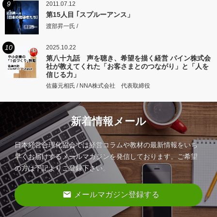
9
2011.07.12
第15人目 ｢スプルーアンス」
渡部昇一氏 /
10
2025.10.22
第八十九話 声を聴き、希望を描く経営 パイン株式会
社が教えてくれた「お客さまとのつながり」と「人を
信じる力」
佐藤元相氏 / NNA株式会社 代表取締役
新着情報メール
日本経営合理化協会では経営コラムや教材の最新情報をいち
早くお届けするメールマガジンを発信しております。ご希望
の方は下記よりご登録下さい。
email
メールマガジン登録する