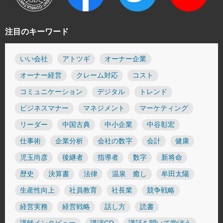
注目のキーワード
いい会社
アトツギ
オーナー企業
オーナー経営
クレーム対応
コスト
コミュニケーション
デジタル
トレンド
ビジネスマナー
マネジメント
マーケティング
リーダー
中国古典
中小企業
中谷彰宏
仕事術
企業分析
会社の数字
会計
健康
児玉尚彦
後継者
指導者
数字
新将命
歴史
決算書
法律
温泉 癒し
牟田太陽
生産性向上
社員教育
社長業
競争戦略
経営実務
経営戦略
話し方
読書