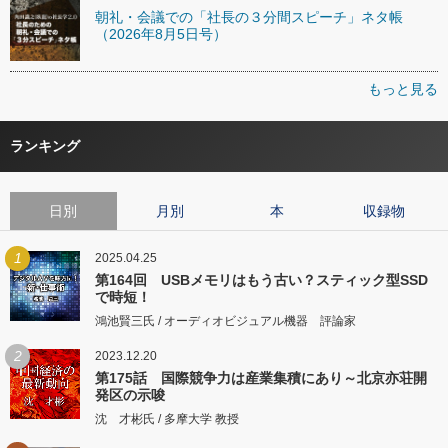
朝礼・会議での「社長の３分間スピーチ」ネタ帳
（2026年8月5日号）
もっと見る
ランキング
日別
月別
本
収録物
1
2025.04.25
第164回 USBメモリはもう古い？スティック型SSD
で時短！
鴻池賢三氏 / オーディオビジュアル機器 評論家
2
2023.12.20
第175話 国際競争力は産業集積にあり～北京亦荘開
発区の示唆
沈 才彬氏 / 多摩大学 教授