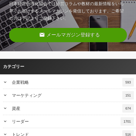
日本経営合理化協会では経営コラムや教材の最新情報をいち
早くお届けするメールマガジンを発信しております。ご希望
の方は下記よりご登録下さい。
email
メールマガジン登録する
カテゴリー
keyboard_arrow_down
企業戦略
593
keyboard_arrow_down
マーケティング
151
keyboard_arrow_down
資産
674
keyboard_arrow_down
リーダー
1701
keyboard_arrow_down
トレンド
516