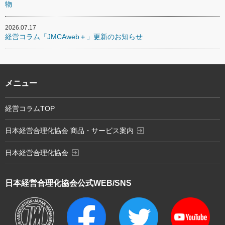
物
2026.07.17
経営コラム「JMCAweb＋」更新のお知らせ
メニュー
経営コラムTOP
exit_to_app
日本経営合理化協会 商品・サービス案内
exit_to_app
日本経営合理化協会
日本経営合理化協会
公式WEB/SNS