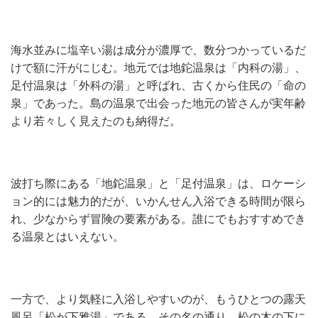
海水並みに塩辛い湯は成分が濃厚で、数分つかっているだ
けで額に汗がにじむ。地元では地鉈温泉は「内科の湯」、
足付温泉は「外科の湯」と呼ばれ、古くから住民の「命の
泉」であった。島の温泉で出会った地元の皆さんが実年齢
より若々しく見えたのも納得だ。
波打ち際にある「地鉈温泉」と「足付温泉」は、ロケーシ
ョン的には魅力的だが、いかんせん入浴できる時間が限ら
れ、少なからず冒険の要素がある。誰にでもおすすめでき
る温泉とはいえない。
一方で、より気軽に入浴しやすいのが、もうひとつの露天
風呂「松が下雅湯」である。その名の通り、松の木の下に