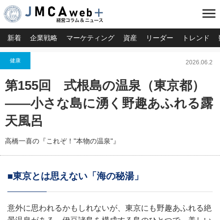
menu
新着
企業戦略
マーケティング
資産
リーダー
トレンド
健康
2026.06.2
第155回 式根島の温泉（東京都）
――小さな島に湧く野趣あふれる露
天風呂
高橋一喜の『これぞ！"本物の温泉"』
■東京とは思えない「海の秘湯」
意外に思われるかもしれないが、東京にも野趣あふれる絶