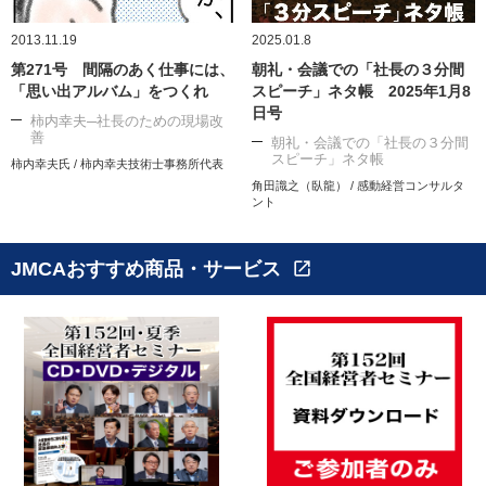
2013.11.19
2025.01.8
第271号 間隔のあく仕事には、
朝礼・会議での「社長の３分間
「思い出アルバム」をつくれ
スピーチ」ネタ帳 2025年1月8
日号
柿内幸夫─社長のための現場改
善
朝礼・会議での「社長の３分間
スピーチ」ネタ帳
柿内幸夫氏 / 柿内幸夫技術士事務所代表
角田識之（臥龍） / 感動経営コンサルタ
ント
JMCAおすすめ商品・サービス
open_in_new