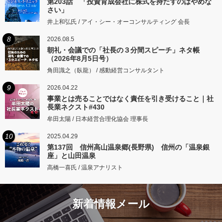
第203話 「投資育成会社に株式を持たすのはやめな
さい」
井上和弘氏 / アイ・シー・オーコンサルティング 会長
8
2026.08.5
朝礼・会議での「社長の３分間スピーチ」ネタ帳
（2026年8月5日号）
角田識之（臥龍） / 感動経営コンサルタント
9
2026.04.22
事業とは売ることではなく責任を引き受けること｜社
長業ネクスト#430
牟田太陽 / 日本経営合理化協会 理事長
10
2025.04.29
第137回 信州高山温泉郷(長野県) 信州の「温泉銀
座」と山田温泉
高橋一喜氏 / 温泉アナリスト
新着情報メール