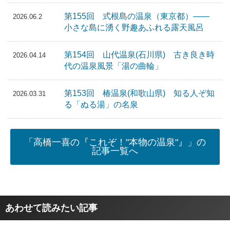
第155回 式根島の温泉（東京都）――
2026.06.2
小さな島に湧く野趣あふれる露天風呂
第154回 山代温泉(石川県) 古き良き時
2026.04.14
代の温泉風景「湯の曲輪」
第153回 椿温泉(和歌山県) 知る人ぞ知
2026.03.31
る「ぬる湯」の名泉
「高橋一喜の『これぞ！"本物の温泉"』」の
記事一覧へ
あわせて読みたい記事