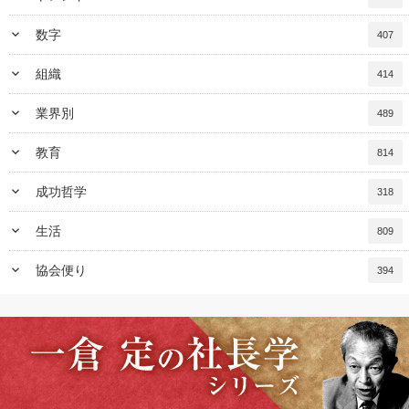
keyboard_arrow_down
数字
407
keyboard_arrow_down
組織
414
keyboard_arrow_down
業界別
489
keyboard_arrow_down
教育
814
keyboard_arrow_down
成功哲学
318
keyboard_arrow_down
生活
809
keyboard_arrow_down
協会便り
394