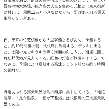
景温泉がある。伊豆諸島を構成する島のひとつで、美しい
景観や海水浴場が観光客の人気を集める式根島（東京都新
島村）は、周囲12㎞と小さな島ながら、野趣あふれる露天
風呂が３カ所ある。
夜、東京の竹芝桟橋から大型客船さるびあ丸に乗船する
と、約10時間後の朝、式根島に到着する。デッキに出る
と、太陽の光でキラキラ輝く海面の向こうに、断崖に囲ま
れた野伏港が見えてくる。紅色の灯台が旅情をそそる。ち
なみに、季節により運航する高速ジェット船なら約３時間
の距離だ。
野趣あふれる露天風呂は島の南岸に集中している。「地鉈
温泉」「足付温泉」「松が下雅湯」は式根島の三大露天風
呂である。