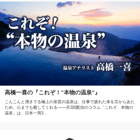
高橋一喜の『これぞ！"本物の温泉"』
こんこんと湧きでる極上の泉質の温泉は、仕事で疲れた体を芯からあた
ため、心までも癒してくれる───月2回配信のコラム「これぞ、本物の
温泉」は、日本一周3…