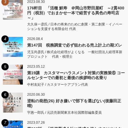
3
2023.08.30
176軒目 「活種 鮮寿 ＠岡山市野田屋町 ～2貫400
円（税別）でおまかせ一本で経営する異色の寿司店
～」
大久保一彦氏 / 日本の将来のために創業・第二創業・イノベー
ションを支援する有限会社 代表
4
2026.08.4
第147回 税務調査で必ず狙われる売上計上の期ズレ
児玉尚彦氏 / 株式会社経理がよくなる 一般社団法人経理革新
プロジェクト 代表・税理士
5
2023.05.12
第19講 カスタマーハラスメント対策の実務策⑥ コー
ルセンターでの最初と最後の挨拶時の名乗り
中村友妃子 / カスタマーケアプラン代表
6
2020.06.30
逆転の発想(26) 好き嫌いで部下を選ばない(後藤田正
晴)
宇惠一郎氏 / 元読売新聞東京本社国際部編集委員
7
2023.07.26