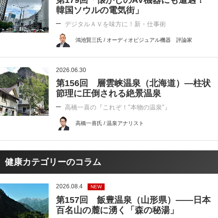
第179回「懐かしのAV機器にも遭遇！
韓国ソウルの電気街」
デジタルＡＶを味方に！新・仕事術
鴻池賢三氏 / オーディオビジュアル機器 評論家
2026.06.30
第156回 層雲峡温泉（北海道）―柱状
節理に圧倒される絶景温泉
高橋一喜の『これぞ！"本物の温泉"』
高橋一喜氏 / 温泉アナリスト
健康カテゴリーのコラム
2026.08.4
NEW
第157回 飯豊温泉（山形県）――日本
百名山の麓に湧く「森の秘湯」