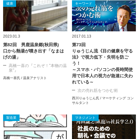
健康
キーワード
2023.01.3
2017.01.13
第82回 男鹿温泉郷(秋田県)
第73回
口から熱湯が噴き出す「なまは
りゅうじん流《目の健康を守る
げの湯」
法》で視力低下・失明を防ご
う！
高橋一喜の『これぞ！"本物の温
～スマホ・パソコンの長時間使
泉"』
用で日本人の視力が急速に失わ
高橋一喜氏 / 温泉アナリスト
れている～
次の売れ筋をつかむ術
西川りゅうじん氏 / マーケティング コン
サルタント
製造業
マネジメント