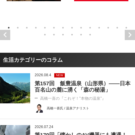
生活カテゴリーのコラム
2026.08.4
NEW
第157回 飯豊温泉（山形県）――日本
百名山の麓に湧く「森の秘湯」
高橋一喜の『これぞ！"本物の温泉"』
高橋一喜氏 / 温泉アナリスト
2026.07.24