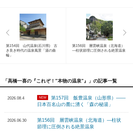
第154回 山代温泉(石川県) 古
第156回 層雲峡温泉（北海道）
き良き時代の温泉風景「湯の曲
―柱状節理に圧倒される絶景温泉
輪」
「高橋一喜の『これぞ！"本物の温泉"』」の記事一覧
第157回 飯豊温泉（山形県）――
NEW
2026.08.4
日本百名山の麓に湧く「森の秘湯」
第156回 層雲峡温泉（北海道）―柱状
2026.06.30
節理に圧倒される絶景温泉