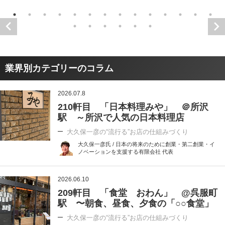
業界別カテゴリーのコラム
2026.07.8
210軒目 「日本料理みや」 ＠所沢
駅 ～所沢で人気の日本料理店
大久保一彦の“流行る”お店の仕組みづくり
大久保一彦氏 / 日本の将来のために創業・第二創業・イ
ノベーションを支援する有限会社 代表
2026.06.10
209軒目 「食堂 おわん」 @呉服町
駅 〜朝食、昼食、夕食の「○○食堂」
大久保一彦の“流行る”お店の仕組みづくり