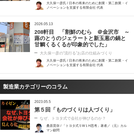
大久保一彦氏 / 日本の将来のために創業・第二創業・イ
ノベーションを支援する有限会社 代表
2026.05.13
208軒目 「割鮮のむら ＠金沢市 ～
蕗のとうのジェラートと新玉葱の鍋と
甘鯛くるくるが印象的でした」
大久保一彦の“流行る”お店の仕組みづくり
大久保一彦氏 / 日本の将来のために創業・第二創業・イ
ノベーションを支援する有限会社 代表
製造業カテゴリーのコラム
2023.05.5
第５回「ものづくりは人づくり」
なぜ、トヨタ式で会社が伸びるのか？
桑原晃弥 / 「トヨタ式５W１H思考」著者／（元）カル
マン顧問