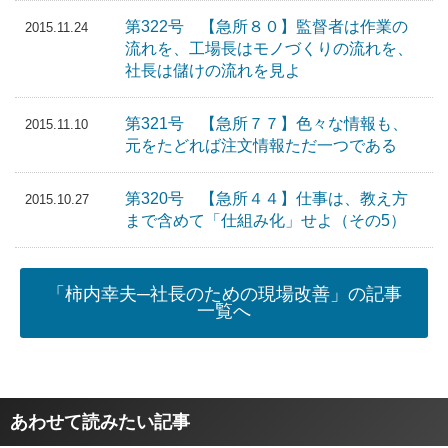
第322号 【急所８０】監督者は作業の
2015.11.24
流れを、工場長はモノづくりの流れを、
社長は儲けの流れを見よ
第321号 【急所７７】色々な情報も、
2015.11.10
元をたどれば注文情報ただ一つである
第320号 【急所４４】仕事は、教え方
2015.10.27
まで含めて「仕組み化」せよ（その5）
「柿内幸夫─社長のための現場改善」の記事
一覧へ
あわせて読みたい記事