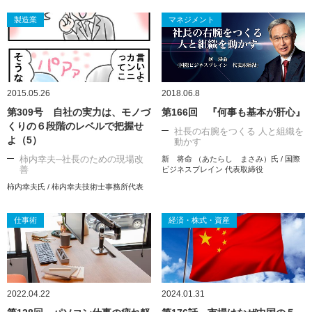
製造業
マネジメント
2015.05.26
2018.06.8
第309号 自社の実力は、モノづ
第166回 『何事も基本が肝心』
くりの６段階のレベルで把握せ
社長の右腕をつくる 人と組織を
よ（5）
動かす
柿内幸夫─社長のための現場改
新 将命 （あたらし まさみ）氏 / 国際
善
ビジネスブレイン 代表取締役
柿内幸夫氏 / 柿内幸夫技術士事務所代表
仕事術
経済・株式・資産
2022.04.22
2024.01.31