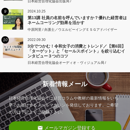
日本経営合理化協会出版局 /
9
2024.10.25
第13講 社員の名前を呼んでいますか？優れた経営者は
ネームコーリング効果を活かす
中原阿里 / 弁護士／ウエルビーイングＥＳＧアドバイザー
10
2022.09.30
3分でつかむ！令和女子の消費とトレンド／【第6回】
「ターゲット」と「セールスポイント」を絞り込むイ
ンタビュー３つのコツ
日本経営合理化協会オーディオ・ヴィジュアル局 /
新着情報メール
日本経営合理化協会では経営コラムや教材の最新情報をいち
早くお届けするメールマガジンを発信しております。ご希望
の方は下記よりご登録下さい。
email
メールマガジン登録する