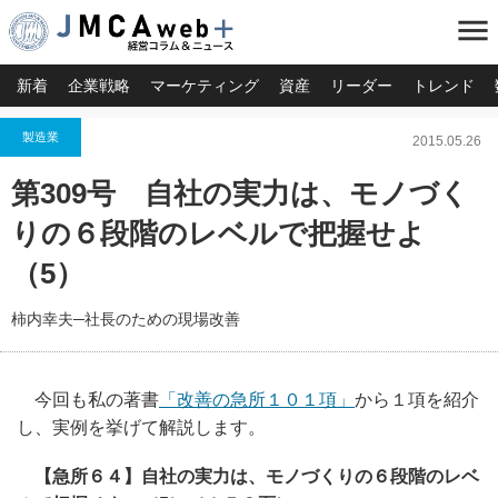
menu
新着
企業戦略
マーケティング
資産
リーダー
トレンド
製造業
2015.05.26
第309号 自社の実力は、モノづく
りの６段階のレベルで把握せよ
（5）
柿内幸夫─社長のための現場改善
今回も私の著書
「改善の急所１０１項」
から１項を紹介
し、実例を挙げて解説します。
【急所６４】自社の実力は、モノづくりの６段階のレベ