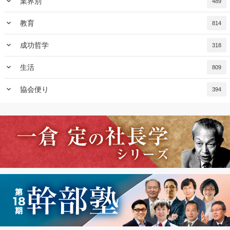
keyboard_arrow_down
業界別
489
keyboard_arrow_down
教育
814
keyboard_arrow_down
成功哲学
318
keyboard_arrow_down
生活
809
keyboard_arrow_down
協会便り
394