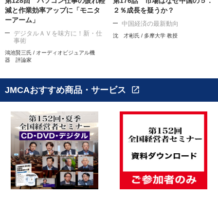
第128回 パソコン仕事の疲れ軽
第176話 市場はなぜ中国の５．
減と作業効率アップに「モニタ
２％成長を疑うか？
ーアーム」
中国経済の最新動向
デジタルＡＶを味方に！新・仕
沈 才彬氏 / 多摩大学 教授
事術
鴻池賢三氏 / オーディオビジュアル機
器 評論家
JMCAおすすめ商品・サービス
open_in_new