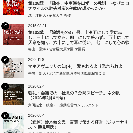
第128話 「政令、中南海を出ず」の教訓 ~なぜコロ
ナウイルス肺炎対応の初動が遅かったか~
沈 才彬氏 / 多摩大学 教授
5
2015.08.21
第103講 「論語その3」 吾、十有五にして学に志
し、三十にして立ち、四十にして惑わず。 五十にして
天命を知り、六十にして耳に従い、 七十にして心の欲
するところに従いて矩をこえず。
杉山 厳海 / 名古屋大原学園 学園長
6
2022.11.8
マキアヴェッリの知(４) 愛されるより恐れられよ
宇惠一郎氏 / 元読売新聞東京本社国際部編集委員
7
2026.02.4
朝礼・会議での「社長の３分間スピーチ」ネタ帳
（2026年2月4日号）
角田識之（臥龍） / 感動経営コンサルタント
8
2026.08.4
【追悼】鈴木敏文氏 言葉で伝える経営（ジャーナリ
スト 勝見明氏）