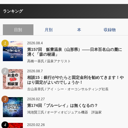
ランキング
日別
月別
本
収録物
1
2026.08.4
第157回 飯豊温泉（山形県）――日本百名山の麓に
湧く「森の秘湯」
高橋一喜氏 / 温泉アナリスト
2
2026.08.7
相談15：銀行がやたらと固定金利を勧めてきます！や
はり固定がよいのでしょうか！
古山喜章氏 / アイ・シー・オーコンサルティング社長
3
2026.02.27
第174回「ブルーレイ」は無くなるの？
鴻池賢三氏 / オーディオビジュアル機器 評論家
4
2020.02.26