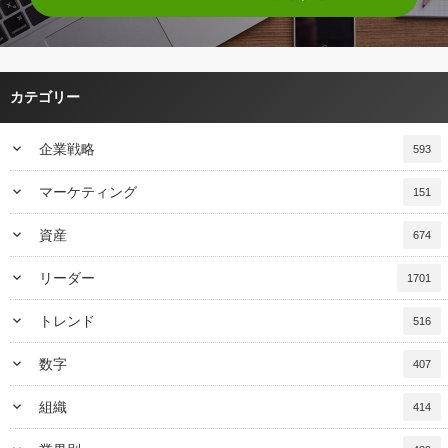
カテゴリー
keyboard_arrow_down
企業戦略
593
keyboard_arrow_down
マーケティング
151
keyboard_arrow_down
資産
674
keyboard_arrow_down
リーダー
1701
keyboard_arrow_down
トレンド
516
keyboard_arrow_down
数字
407
keyboard_arrow_down
組織
414