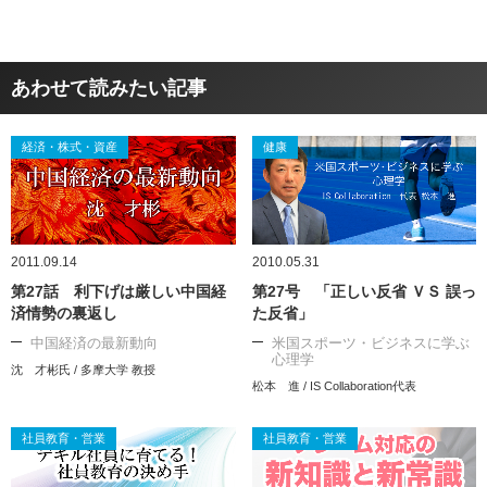
あわせて読みたい記事
経済・株式・資産
健康
2011.09.14
2010.05.31
第27話 利下げは厳しい中国経
第27号 「正しい反省 ＶＳ 誤っ
済情勢の裏返し
た反省」
中国経済の最新動向
米国スポーツ・ビジネスに学ぶ
心理学
沈 才彬氏 / 多摩大学 教授
松本 進 / IS Collaboration代表
社員教育・営業
社員教育・営業