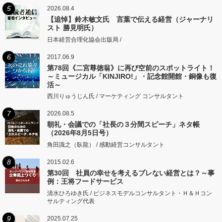
5
2026.08.4
【追悼】鈴木敏文氏 言葉で伝える経営（ジャーナリ
スト 勝見明氏）
日本経営合理化協会出版局 /
6
2017.06.9
第78回《二宮尊徳翁》に再び空前のスポットライト！
～ミュージカル「KINJIRO!」・記念館開館・銅像も復
活～
西川りゅうじん氏 / マーケティング コンサルタント
7
2026.08.5
朝礼・会議での「社長の３分間スピーチ」ネタ帳
（2026年8月5日号）
角田識之（臥龍） / 感動経営コンサルタント
8
2015.02.6
第30回 社員の幸せを考えるブレない経営とは？～事
例：王将フードサービス
清水ひろゆき氏 / ビジネスモデルコンサルタント・Ｈ＆Ｈコン
サルティング代表
9
2025.07.25