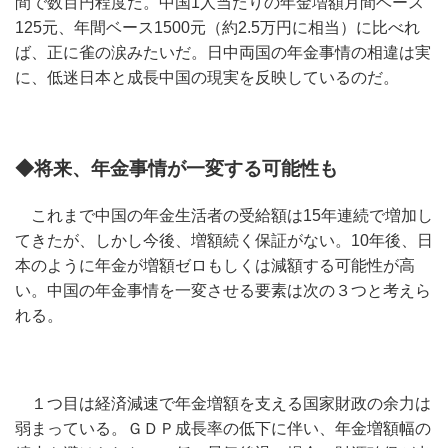
間で数百円程度だ。中国1人当たりの年金増額月間ベース
125元、年間ベース1500元（約2.5万円に相当）に比べれ
ば、正に雀の涙みたいだ。日中両国の年金事情の相違は実
に、低迷日本と成長中国の現実を反映しているのだ。
◆将来、年金事情が一変する可能性も
これまで中国の年金生活者の受給額は15年連続で増加し
てきたが、しかし今後、増額続く保証がない。10年後、日
本のように年金が増額ゼロもしくは減額する可能性が高
い。中国の年金事情を一変させる要素は次の３つと考えら
れる。
１つ目は経済減速で年金増額を支える国家財政の余力は
弱まっている。ＧＤＰ成長率の低下に伴い、年金増額幅の