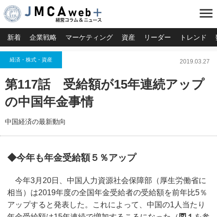
menu
新着
企業戦略
マーケティング
資産
リーダー
トレンド
経済・株式・資産
2019.03.27
第117話 受給額が15年連続アップ
の中国年金事情
中国経済の最新動向
◆今年も年金受給額５％アップ
今年3月20日、中国人力資源社会保障部（厚生労働省に
相当）は2019年度の全国年金受給者の受給額を前年比5％
アップすると発表した。これによって、中国の1人当たり
年金受給額は15年連続で増加するこるになった（
図１
を参