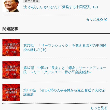
音声・映像
沈 才彬(しん さいひん)「爆発する中国経済」CD
もっと見る
open_in_new
関連記事
第73話 「リーマンショック」を超えるほどの中国経
済の厳しさ(上)
第67話 中国の「畏友」と「錚友」リー・クアンユー
氏 ～リー・クアンユー・鄧小平会談秘話～
第100話 前代未聞の人事布陣から見た習近平氏の深
謀遠慮
もっと見る