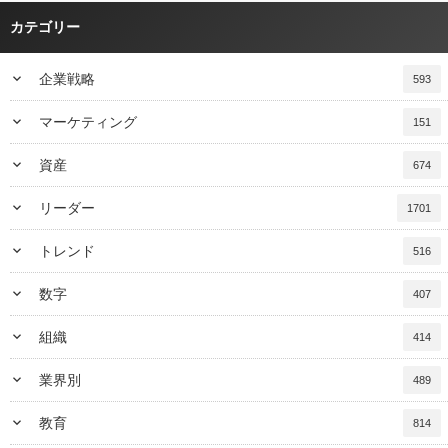
カテゴリー
keyboard_arrow_down
企業戦略
593
keyboard_arrow_down
マーケティング
151
keyboard_arrow_down
資産
674
keyboard_arrow_down
リーダー
1701
keyboard_arrow_down
トレンド
516
keyboard_arrow_down
数字
407
keyboard_arrow_down
組織
414
keyboard_arrow_down
業界別
489
keyboard_arrow_down
教育
814