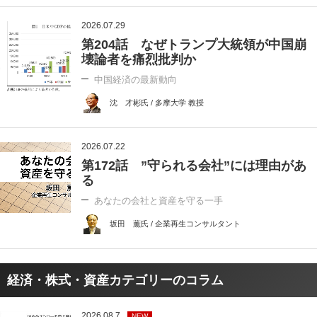
2026.07.29
第204話 なぜトランプ大統領が中国崩
壊論者を痛烈批判か
中国経済の最新動向
沈 才彬氏 / 多摩大学 教授
2026.07.22
第172話 ”守られる会社”には理由があ
る
あなたの会社と資産を守る一手
坂田 薫氏 / 企業再生コンサルタント
経済・株式・資産カテゴリーのコラム
2026.08.7
NEW