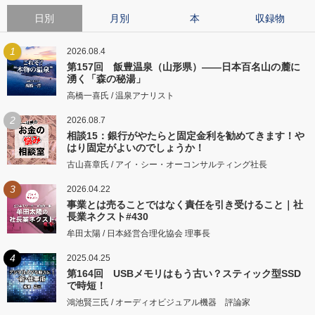
日別
月別
本
収録物
1
2026.08.4
第157回 飯豊温泉（山形県）――日本百名山の麓に
湧く「森の秘湯」
高橋一喜氏 / 温泉アナリスト
2
2026.08.7
相談15：銀行がやたらと固定金利を勧めてきます！や
はり固定がよいのでしょうか！
古山喜章氏 / アイ・シー・オーコンサルティング社長
3
2026.04.22
事業とは売ることではなく責任を引き受けること｜社
長業ネクスト#430
牟田太陽 / 日本経営合理化協会 理事長
4
2025.04.25
第164回 USBメモリはもう古い？スティック型SSD
で時短！
鴻池賢三氏 / オーディオビジュアル機器 評論家