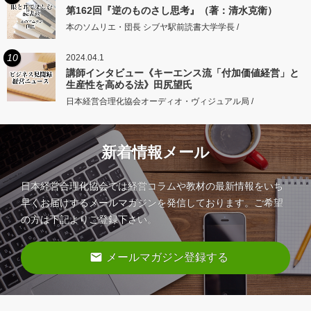
第162回『逆のものさし思考』（著：清水克衛）
本のソムリエ・団長 シブヤ駅前読書大学学長 /
10
2024.04.1
講師インタビュー《キーエンス流「付加価値経営」と
生産性を高める法》田尻望氏
日本経営合理化協会オーディオ・ヴィジュアル局 /
新着情報メール
日本経営合理化協会では経営コラムや教材の最新情報をいち
早くお届けするメールマガジンを発信しております。ご希望
の方は下記よりご登録下さい。
email
メールマガジン登録する