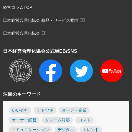
経営コラムTOP
exit_to_app
日本経営合理化協会 商品・サービス案内
exit_to_app
日本経営合理化協会
日本経営合理化協会
公式WEB/SNS
注目のキーワード
いい会社
アトツギ
オーナー企業
オーナー経営
クレーム対応
コスト
コミュニケーション
デジタル
トレンド