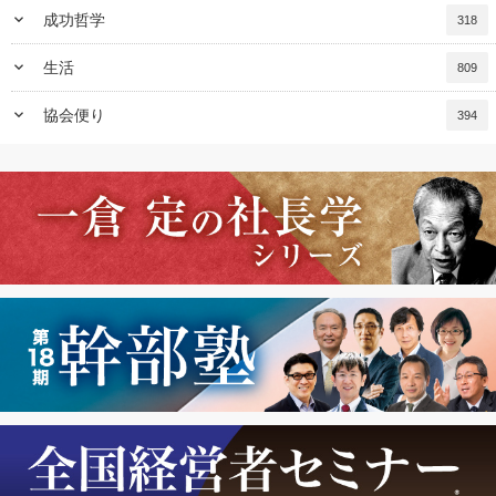
keyboard_arrow_down
成功哲学
318
keyboard_arrow_down
生活
809
keyboard_arrow_down
協会便り
394