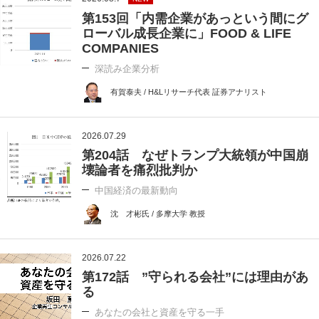
第153回「内需企業があっという間にグ
ローバル成長企業に」FOOD & LIFE
COMPANIES
深読み企業分析
有賀泰夫 / H&Lリサーチ代表 証券アナリスト
2026.07.29
第204話 なぜトランプ大統領が中国崩
壊論者を痛烈批判か
中国経済の最新動向
沈 才彬氏 / 多摩大学 教授
2026.07.22
第172話 ”守られる会社”には理由があ
る
あなたの会社と資産を守る一手