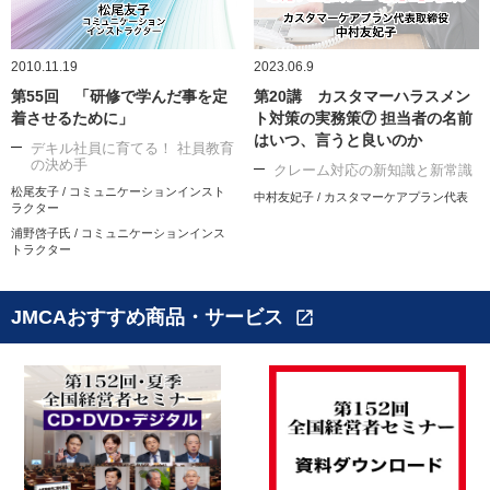
2010.11.19
2023.06.9
第55回 「研修で学んだ事を定
第20講 カスタマーハラスメン
着させるために」
ト対策の実務策⑦ 担当者の名前
はいつ、言うと良いのか
デキル社員に育てる！ 社員教育
の決め手
クレーム対応の新知識と新常識
松尾友子 / コミュニケーションインスト
中村友妃子 / カスタマーケアプラン代表
ラクター
浦野啓子氏 / コミュニケーションインス
トラクター
JMCAおすすめ商品・サービス
open_in_new