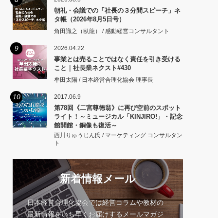
朝礼・会議での「社長の３分間スピーチ」ネ
タ帳（2026年8月5日号）
角田識之（臥龍） / 感動経営コンサルタント
9
2026.04.22
事業とは売ることではなく責任を引き受ける
こと｜社長業ネクスト#430
牟田太陽 / 日本経営合理化協会 理事長
10
2017.06.9
第78回《二宮尊徳翁》に再び空前のスポット
ライト！～ミュージカル「KINJIRO!」・記念
館開館・銅像も復活～
西川りゅうじん氏 / マーケティング コンサルタン
ト
新着情報メール
日本経営合理化協会では経営コラムや教材の
最新情報をいち早くお届けするメールマガジ