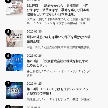
4
2021.09.8
151軒目 「馳走なかむら ＠福岡市 ～詫
びすぎず、派手すぎず。季節を楽しむ日本料
理屋らしいすばらしい日本料理店」
大久保一彦氏 / 日本の将来のために創業・第二創
業・イノベーションを支援する有限会社 代表
5
2020.06.30
逆転の発想(26) 好き嫌いで部下を選ばない(後
藤田正晴)
宇惠一郎氏 / 元読売新聞東京本社国際部編集委員
6
2023.07.26
第203話 「投資育成会社に株式を持たすの
はやめなさい」
井上和弘氏 / アイ・シー・オーコンサルティング
会長
7
2025.04.25
第164回 USBメモリはもう古い？スティッ
ク型SSDで時短！
鴻池賢三氏 / オーディオビジュアル機器 評論家
8
2026.08.5