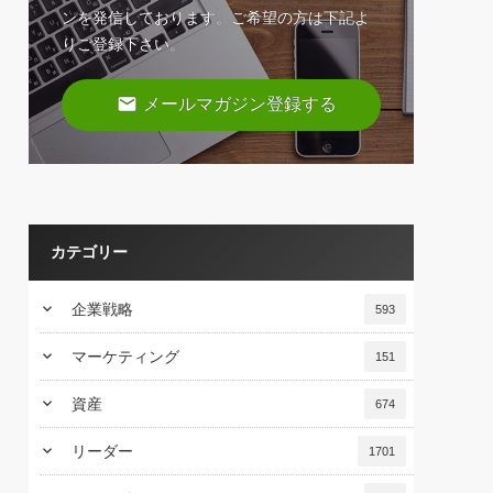
ンを発信しております。ご希望の方は下記よ
りご登録下さい。
email
メールマガジン登録する
カテゴリー
keyboard_arrow_down
企業戦略
593
keyboard_arrow_down
マーケティング
151
keyboard_arrow_down
資産
674
keyboard_arrow_down
リーダー
1701