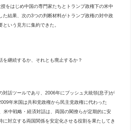
社長のための“全員営業”(30
授をはじめ中国の専門家たちとトランプ政権下の米中
腕をつくる 人と組織を動かす(200)
銀行交渉はこうしなさい！(12)
高橋一
行動科学マネジメント(5)
した結果、次の3つの判断材料がトランプ政権の対中政
の社長のビジョン実現道場(10)
要という見方に集約できた。
話を継続するか、それとも廃止するか？
話ツールであり、2006年にブッシュ大統領(息子)が
009年米国は共和党政権から民主党政権に代わった
間、米中戦略・経済対話は、両国の閣僚らが定期的に安
時に対立する両国関係を安定化させる役割を果たしてき