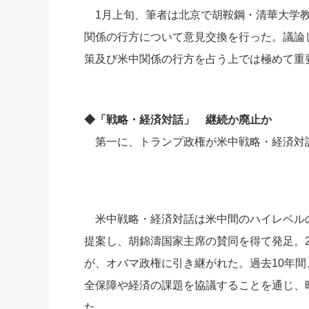
1月上旬、筆者は北京で胡鞍鋼・清華大学教
社長の右
関係の行方について意見交換を行った。議論
酒井英之
策及び米中関係の行方を占う上では極めて重
◆「戦略・経済対話」 継続か廃止か
第一に、トランプ政権が米中戦略・経済対
米中戦略・経済対話は米中間のハイレベルの対
提案し、胡錦濤国家主席の賛同を得て発足。2
が、オバマ政権に引き継がれた。過去10年
全保障や経済の課題を協議することを通じ、
た。