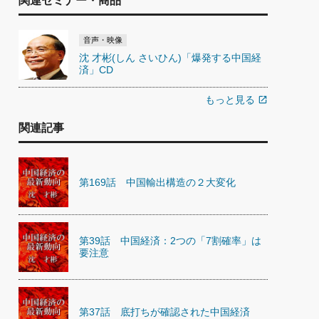
関連セミナー・商品
音声・映像
沈 才彬(しん さいひん)「爆発する中国経
済」CD
もっと見る
open_in_new
関連記事
第169話 中国輸出構造の２大変化
第39話 中国経済：2つの「7割確率」は
要注意
第37話 底打ちが確認された中国経済