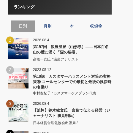
ランキング
日別
月別
本
収録物
1
2026.08.4
第157回 飯豊温泉（山形県）――日本百名
山の麓に湧く「森の秘湯」
高橋一喜氏 / 温泉アナリスト
2
2023.05.12
第19講 カスタマーハラスメント対策の実務
策⑥ コールセンターでの最初と最後の挨拶時
の名乗り
中村友妃子 / カスタマーケアプラン代表
3
2026.08.4
【追悼】鈴木敏文氏 言葉で伝える経営（ジ
ャーナリスト 勝見明氏）
日本経営合理化協会出版局 /