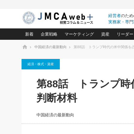
経営者
のため
実務家・専門
新着
企業戦略
マーケティング
資産
リーダー
ホーム
中国経済の最新動向
第88話 トランプ時代の米中関係を
中小企業の「１位づくり」戦略(96)
ネット戦略成功の秘訣 圧倒的に儲か
あなたの会社と資
オンリ
経済・株式・資産
利益を最大化する「業務改善」横田尚哉氏(5)
ビジネスを一瞬で制する！一流グロ
どうなる金融業界
ビジネ
る“社長の戦略印象リスクマネジメント
(446)
強い会社を築く ビジネス・クリニック(240)
中国経済の最新動
第88話 トランプ時
ロングセラーの玉手箱(9)
ピョー
2026.08.7
2026.08.7
日本レーザー「人を大切にしながら利益を上げ
事業承継の前に
相談15：銀行がやたらと固定金
第153回「内需企業があっと
(3)
大復活＆快進撃！ユニバーサルスタ
きたいコト(12)
指導者た
判断材料
利を勧めてきます！やはり固定
う間にグローバル成長企業に
は(5)
がよいのでしょうか！
FOOD & LIFE COMPANIES
武器としてのM&A入門(3)
会社と社長のため
朝礼・
最高の自分を表現する 成功イメージ戦
社長のための“儲かる通販”戦略視点(151)
深読み企業分析(1
楠木建の
中国経済の最新動向
酒井光雄 成功事例に学ぶ繁栄企業の
継続経営 百話百行(85)
次もあ
野田久美子 香港ビジネス成功法(10)
社長の口