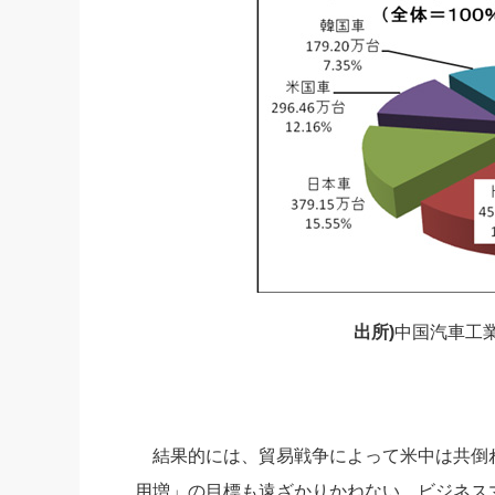
出所)
中国汽車工
結果的には、貿易戦争によって米中は共倒れに
用増」の目標も遠ざかりかねない。ビジネス