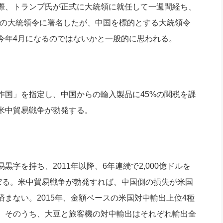
実際、トランプ氏が正式に大統領に就任して一週間経ち、
などの大統領令に署名したが、中国を標的とする大統領令
今年4月になるのではないかと一般的に思われる。
国」を指定し、中国からの輸入製品に45%の関税を課
米中貿易戦争が勃発する。
を持ち、2011年以降、6年連続で2,000億ドルを
にのぼる。米中貿易戦争が勃発すれば、中国側の損失が米国
まない。2015年、金額ベースの米国対中輸出上位4種
。そのうち、大豆と旅客機の対中輸出はそれぞれ輸出全