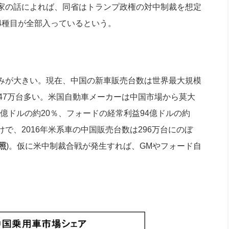
門家の話によれば、同省はトランプ政権の対中制裁を想定
4種目が全部入っているという。
みが大きい。現在、中国の新車販売台数は世界最大規模
1,047万台多い。米国自動車メーカーは中国市場から莫大
7億ドルの約20％、フォードの経常利益94億ドルの約
で、2016年米系車の中国販売台数は296万台にのぼ
照
)。仮に米中制裁合戦が発生すれば、GMやフォード自