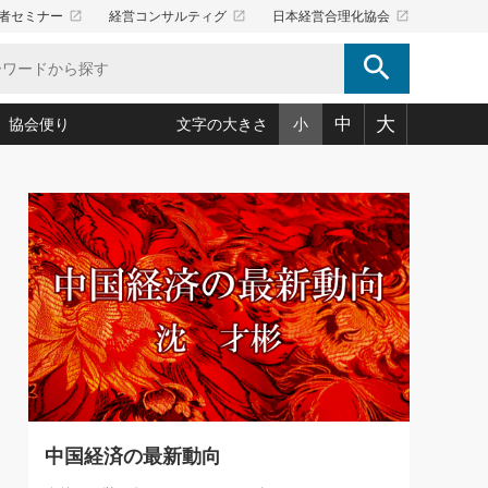
launch
launch
launch
者セミナー
経営コンサルティグ
日本経営合理化協会
search
大
中
協会便り
文字の大きさ
小
5)
況は会社守成の好機(38)
ころ心平の ──社長のための「か・ら・だマネジメント」
「愛読者通信」著者インタビュー(44)
34)
思われる 気配りの達人(127)
人間力の磨き方」(86)
ビジネス見聞録 経営ニュース(100)
タルＡＶを味方に！新・仕事術(180)
0)
り(210)
(92)
え 東洋思想に学ぶ経営学(132)
作間信司の経営無形庵(けいえいむぎょうあん)(166)
ー脳の鍛え方(32)
もっとみる
026.08.5
)
識(57)
指導者たち」(32)
経営セミナー情報局(1)
86回 「言葉狩り」
ンを楽しむ基礎レッスン(12)
ーイング経営入
教育の決め手(203)
略”(30)
繁栄への着眼点 牟田太陽(76)
！社長が読むべき今月の4冊(88)
て」(38)
講話を聞いて学ぼう 実学・耳学・磨く「ミミガク」のすすめ
で楽しむ読書術(162)
(7)
ランク上の手紙・メール術(100)
「氣」(30)
中国経済の最新動向
ミどこ
00)
スポーツ・ビジネスに学ぶ心理学(98)