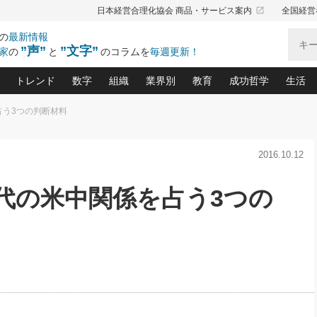
launch
日本経営合理化協会 商品・サービス案内
全国経営
の
最新情報
”声”
”文字”
家
の
と
のコラムを
毎週更新！
トレンド
数字
組織
業界別
教育
成功哲学
生活
占う3つの判断材料
る仕組みづくり講座(12)
産を守る一手(171)
ーワンで勝ち残る企業風土づくり(54)
《ニューヨーク発》ビジネスリーダーの先読み: 最新トレンド
オーナー社長の「お金の悩み相談室」(15)
「賃金の誤解」(135)
なぜ、トヨタ式で会社が伸びるのか？(
“出来る”管理職の条件(62)
中国哲学に学ぶ 不
おの
と戦略拠点(9)
(50)
2016.10.12
ーバル経営者は知ってい
(39)
スリーダー×次の一手「牟田太陽の社長業ネクスト」
おカネが残る決算書にするために、やっておきたいこと(
中小企業の新たな法律リスク(178)
売れる住宅を創る 100の視点(100)
あなただからお願いしたいと
令和時代の「社長の
”(9)
「社長の繁盛トレンド通信」(90)
デジ
向(204)
会社を守り抜くための緊急対策(100)
職場の生産性を下げるハラスメントの予防策(1
大久保一彦の“流行る”お店の仕組みづく
クレーム対応 実践マニュアル
先人の名句名言の教
代の米中関係を占う3つの
トル・F・グジバチの『経営戦略の新常識』(12)
北村森の「今月のヒット商品」(109)
リーダ
2026.08.5
2
る経営」の極意
、決めておきたい、知っておきたい、やってお
強い決算書の会社はココが違う！(36)
賃金決定の定石(68)
柿内幸夫─社長のための現場改善(174
クレーム対応の新知識と新常
渡部昇一の「日本の
い
第109話 伝統的産品を21世紀
第
ジオジャパンの成功要因と
る者かくあるべし(635)
次の売れ筋をつかむ術(102)
ワイ
」
に生かし切る！
損益分岐点を下げる、Ｐ／Ｌ不況時代の新戦略(12)
顧客・社員・社会から支持される「ウェルビ
デキル社員に育てる！ 社員
経営に活かす“十八史
の資産管理講座(95)
会議での「社長の３分間スピーチ」ネタ帳(159)
社長のメシの種 4.0(206)
門」(23)
必読
2026.08.5
新・会計経営と実学(37)
東川鷹年の「中小企業の人育
略(77)
53)
「経営知になる考え方」(57)
眼と耳
朝礼・会議での「社長の３分間
決算書の“見える化”術(12)
業績アップにつながる！ワン
スピーチ」ネタ帳（2026年8月5
ブランド戦略(39)
日号）
なたにお願いしたいと思われる「一流の仕事術」(28)
社長の
賢い社長の「経理財務の見どころ・勘どころ・ツッコ
欧米資産家に学ぶ二世教育(1
ぐせ経営哲学(100)
ろ」(149)
米国