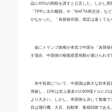
品に45%の関税を課すと公言した。しかし
「TPPに永久離脱」や「NAFTA再交渉」
がなかった。「為替操作国」指定は速くても
仮にトランプ政権が本気で中国を「為替操作
す場合、中国側の報復措置発動が避けられず
米中貿易について、中国側は膨大な対米貿易黒字
突破し、15年は史上最多の2,609億ドル
より大きい。しかし、米国側も決して無傷で済
目は飛行機、大豆、自動車、集積回路である