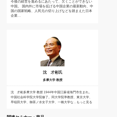
今後の経営を進めるにあたって、欠くことができない
)
中国。 国内外に市場を拡げる中国企業の最新動向、中
喜の『これぞ！"本物の温泉"』(157)
国の国家戦略、人民元の切り上げなどを踏まえた日本
企業…
沈 才彬氏
多摩大学 教授
沈 才彬多摩大学 教授 1944年中国江蘇省海門市生まれ。
中国社会科学院大学院修了。同大学院準教授、東京大学、
早稲田大学、御茶ノ水女子大学、一橋大学な…もっと見る