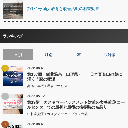
第181号 新人教育と改善活動の相乗効果
ランキング
日別
月別
本
収録物
1
2026.08.4
第157回 飯豊温泉（山形県）――日本百名山の麓に
湧く「森の秘湯」
高橋一喜氏 / 温泉アナリスト
2
2023.05.12
第19講 カスタマーハラスメント対策の実務策⑥ コー
ルセンターでの最初と最後の挨拶時の名乗り
中村友妃子 / カスタマーケアプラン代表
3
2026.08.4