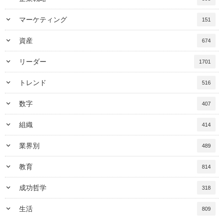
keyboard_arrow_down
マーケティング
151
keyboard_arrow_down
資産
674
keyboard_arrow_down
リーダー
1701
keyboard_arrow_down
トレンド
516
keyboard_arrow_down
数字
407
keyboard_arrow_down
組織
414
keyboard_arrow_down
業界別
489
keyboard_arrow_down
教育
814
keyboard_arrow_down
成功哲学
318
keyboard_arrow_down
生活
809