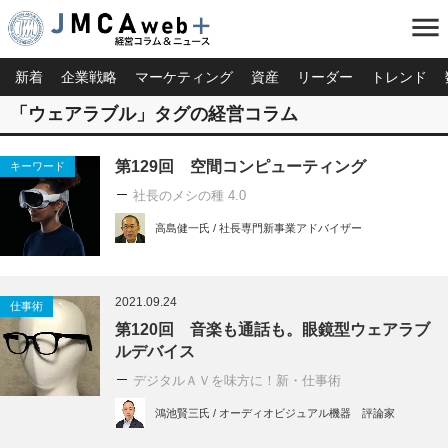
menu
新着
企業戦略
マーケティング
資産
リーダー
トレンド
「ウェアラブル」タグの経営コラム
第129回 空間コンピューティング
キーワード
社長のメシの種 4.0
高島健一氏 / 社長専門新事業アドバイザー
2021.09.24
仕事術
第120回 音楽も通話も。眼鏡型ウェアラブ
ルデバイス
デジタルＡＶを味方に！新・仕事術
鴻池賢三氏 / オーディオビジュアル機器 評論家