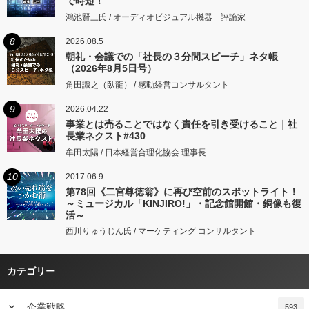
で時短！
鴻池賢三氏 / オーディオビジュアル機器 評論家
8
2026.08.5
朝礼・会議での「社長の３分間スピーチ」ネタ帳
（2026年8月5日号）
角田識之（臥龍） / 感動経営コンサルタント
9
2026.04.22
事業とは売ることではなく責任を引き受けること｜社
長業ネクスト#430
牟田太陽 / 日本経営合理化協会 理事長
10
2017.06.9
第78回《二宮尊徳翁》に再び空前のスポットライト！
～ミュージカル「KINJIRO!」・記念館開館・銅像も復
活～
西川りゅうじん氏 / マーケティング コンサルタント
カテゴリー
keyboard_arrow_down
企業戦略
593