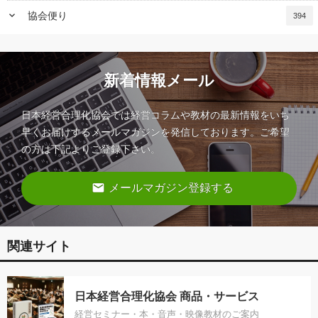
keyboard_arrow_down
協会便り
394
新着情報メール
日本経営合理化協会では経営コラムや教材の最新情報をいち
早くお届けするメールマガジンを発信しております。ご希望
の方は下記よりご登録下さい。
email
メールマガジン登録する
関連サイト
日本経営合理化協会 商品・サービス
経営セミナー・本・音声・映像教材のご案内