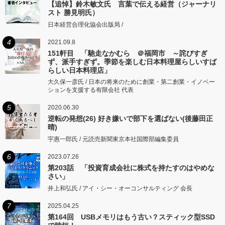
【追悼】鈴木敏文氏 言葉で伝える経営（ジャーナリ
スト 勝見明氏）
日本経営合理化協会出版局 /
4
2021.09.8
151軒目 「馳走なかむら ＠福岡市 ～詫びすぎ
ず、派手すぎず。季節を楽しむ日本料理屋らしいすば
らしい日本料理店」
大久保一彦氏 / 日本の将来のために創業・第二創業・イノベー
ションを支援する有限会社 代表
5
2020.06.30
逆転の発想(26) 好き嫌いで部下を選ばない(後藤田正
晴)
宇惠一郎氏 / 元読売新聞東京本社国際部編集委員
6
2023.07.26
第203話 「投資育成会社に株式を持たすのはやめな
さい」
井上和弘氏 / アイ・シー・オーコンサルティング 会長
7
2025.04.25
第164回 USBメモリはもう古い？スティック型SSD