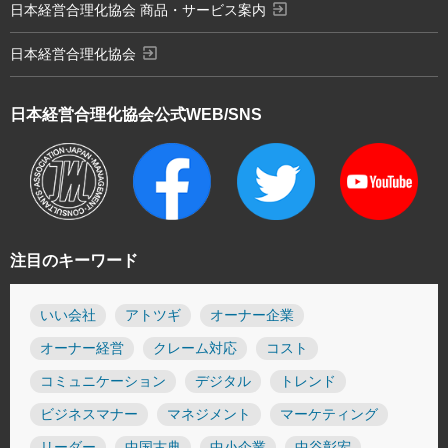
exit_to_app
日本経営合理化協会 商品・サービス案内
exit_to_app
日本経営合理化協会
日本経営合理化協会
公式WEB/SNS
注目のキーワード
いい会社
アトツギ
オーナー企業
オーナー経営
クレーム対応
コスト
コミュニケーション
デジタル
トレンド
ビジネスマナー
マネジメント
マーケティング
リーダー
中国古典
中小企業
中谷彰宏