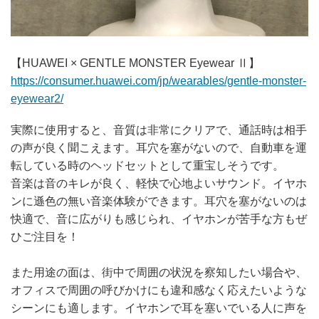
【HUAWEI × GENTLE MONSTER Eyewear Ⅱ】
https://consumer.huawei.com/jp/wearables/gentle-monster-
eyewear2/
実際に使用すると、音質は非常にクリアで、通話時は相手
の声が良く聞こえます。耳穴を塞がないので、自動車を運
転している時のヘッドセットとして重宝しそうです。
音楽は音のキレが良く、軽快で心地よいサウンド。イヤホ
ンに遜色の無い音楽体験ができます。耳穴を塞がないのは
快適で、音に広がりも感じられ、イヤホンが苦手な方もぜ
ひご注目を！
また用途の面は、街中で周囲の状況を察知したい場合や、
オフィスで周囲の呼びかけにも違和感なく応えたいような
シーンにも適します。イヤホンで耳を塞いでいる人に声を