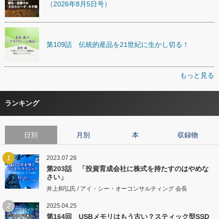
（2026年8月5日号）
第109話 伝統的産品を21世紀に生かし切る！
もっと見る
ランキング
日別
月別
本
収録物
1
2023.07.26
第203話 「投資育成会社に株式を持たすのはやめな
さい」
井上和弘氏 / アイ・シー・オーコンサルティング 会長
2
2025.04.25
第164回 USBメモリはもう古い？スティック型SSD