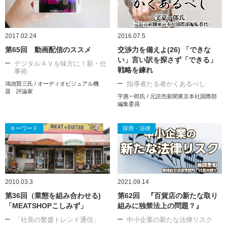
2017.02.24
2016.07.5
第65回 動画配信のススメ
交渉力を備えよ(26) 「できな
い」言い訳を探さず「できる」
デジタルＡＶを味方に！新・仕
戦略を練れ
事術
指導者たる者かくあるべし
鴻池賢三氏 / オーディオビジュアル機
器 評論家
宇惠一郎氏 / 元読売新聞東京本社国際部
編集委員
キーワード
採用・法律
2010.03.3
2021.09.14
第36回（業態を組み合わせる)
第62回 『百貨店の新たな取り
「MEATSHOPこしみず」
組みに独禁法上の問題？』
「社長の繁盛トレンド通信」
中小企業の新たな法律リスク