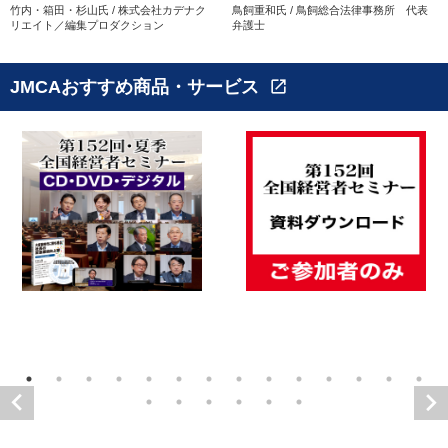
竹内・箱田・杉山氏 / 株式会社カデナク
鳥飼重和氏 / 鳥飼総合法律事務所 代表
リエイト／編集プロダクション
弁護士
JMCAおすすめ商品・サービス
open_in_new