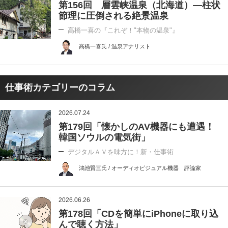
第156回 層雲峡温泉（北海道）―柱状
節理に圧倒される絶景温泉
高橋一喜の『これぞ！"本物の温泉"』
高橋一喜氏 / 温泉アナリスト
仕事術カテゴリーのコラム
2026.07.24
第179回「懐かしのAV機器にも遭遇！
韓国ソウルの電気街」
デジタルＡＶを味方に！新・仕事術
鴻池賢三氏 / オーディオビジュアル機器 評論家
2026.06.26
第178回「CDを簡単にiPhoneに取り込
んで聴く方法」