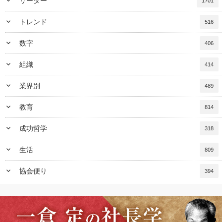
keyboard_arrow_down
リーダー
1701
keyboard_arrow_down
トレンド
516
keyboard_arrow_down
数字
406
keyboard_arrow_down
組織
414
keyboard_arrow_down
業界別
489
keyboard_arrow_down
教育
814
keyboard_arrow_down
成功哲学
318
keyboard_arrow_down
生活
809
keyboard_arrow_down
協会便り
394