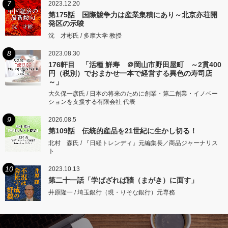
7
2023.12.20
第175話 国際競争力は産業集積にあり～北京亦荘開
発区の示唆
沈 才彬氏 / 多摩大学 教授
8
2023.08.30
176軒目 「活種 鮮寿 ＠岡山市野田屋町 ～2貫400
円（税別）でおまかせ一本で経営する異色の寿司店
～」
大久保一彦氏 / 日本の将来のために創業・第二創業・イノベー
ションを支援する有限会社 代表
9
2026.08.5
第109話 伝統的産品を21世紀に生かし切る！
北村 森氏 / 『日経トレンディ』元編集長／商品ジャーナリス
ト
10
2023.10.13
第二十一話「学ばざれば牆（まがき）に面す」
井原隆一 / 埼玉銀行（現・りそな銀行）元専務