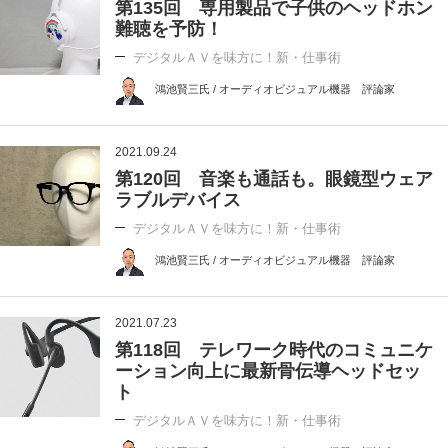
第135回 専用製品で子供のヘッドホン
難聴を予防！
デジタルＡＶを味方に！新・仕事術
鴻池賢三氏 / オーディオビジュアル機器 評論家
2021.09.24
第120回 音楽も通話も。眼鏡型ウェア
ラブルデバイス
デジタルＡＶを味方に！新・仕事術
鴻池賢三氏 / オーディオビジュアル機器 評論家
2021.07.23
第118回 テレワーク時代のコミュニケ
ーション向上に最新骨伝導ヘッドセッ
ト
デジタルＡＶを味方に！新・仕事術