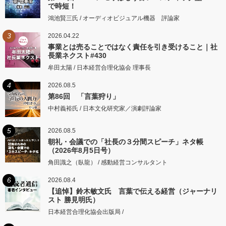
で時短！
鴻池賢三氏 / オーディオビジュアル機器 評論家
3
2026.04.22
事業とは売ることではなく責任を引き受けること｜社
長業ネクスト#430
牟田太陽 / 日本経営合理化協会 理事長
4
2026.08.5
第86回 「言葉狩り」
中村義裕氏 / 日本文化研究家／演劇評論家
5
2026.08.5
朝礼・会議での「社長の３分間スピーチ」ネタ帳
（2026年8月5日号）
角田識之（臥龍） / 感動経営コンサルタント
6
2026.08.4
【追悼】鈴木敏文氏 言葉で伝える経営（ジャーナリ
スト 勝見明氏）
日本経営合理化協会出版局 /