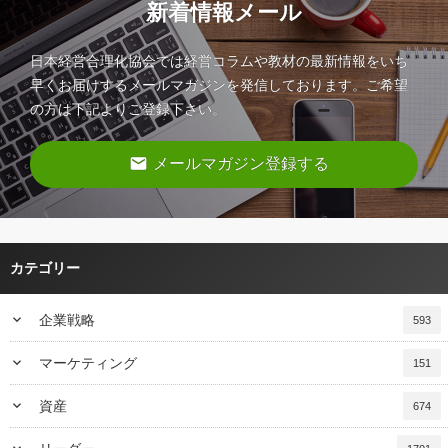
新着情報メール
日本経営合理化協会では経営コラムや教材の最新情報をいち
早くお届けするメールマガジンを発信しております。ご希望
の方は下記よりご登録下さい。
email
メールマガジン登録する
カテゴリー
keyboard_arrow_down
企業戦略
593
keyboard_arrow_down
マーケティング
151
keyboard_arrow_down
資産
674