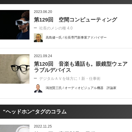
2023.06.20
第129回 空間コンピューティング
社長のメシの種 4.0
高島健一氏 / 社長専門新事業アドバイザー
2021.09.24
第120回 音楽も通話も。眼鏡型ウェア
ラブルデバイス
デジタルＡＶを味方に！新・仕事術
鴻池賢三氏 / オーディオビジュアル機器 評論家
"ヘッドホン"タグのコラム
2022.11.25