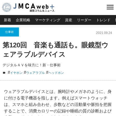
menu
新着
企業戦略
マーケティング
資産
リーダー
トレンド
仕事術
2021.09.24
第120回 音楽も通話も。眼鏡型ウ
ェアラブルデバイス
デジタルＡＶを味方に！新・仕事術
#
#
#
イヤホン
ウェアラブル
ヘッドホン
ウェアラブルデバイスとは、腕時計やメガネのように、身
に付ける電子機器を指します。例えばスマートウォッチ
は、スマホと組み合わせ、歩数などの活動量や脈拍を把握
することで、消費カロリーの記録や睡眠の質の診断および