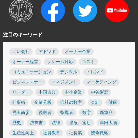
注目のキーワード
いい会社
アトツギ
オーナー企業
オーナー経営
クレーム対応
コスト
コミュニケーション
デジタル
トレンド
ビジネスマナー
マネジメント
マーケティング
リーダー
中国古典
中小企業
中谷彰宏
仕事術
企業分析
会社の数字
会計
健康
児玉尚彦
後継者
指導者
数字
新将命
歴史
決算書
法律
温泉 癒し
牟田太陽
生産性向上
社員教育
社長業
競争戦略