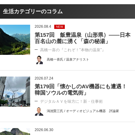
生活カテゴリーのコラム
2026.08.4
NEW
第157回 飯豊温泉（山形県）――日本
百名山の麓に湧く「森の秘湯」
高橋一喜の『これぞ！"本物の温泉"』
高橋一喜氏 / 温泉アナリスト
2026.07.24
第179回「懐かしのAV機器にも遭遇！
韓国ソウルの電気街」
デジタルＡＶを味方に！新・仕事術
鴻池賢三氏 / オーディオビジュアル機器 評論家
2026.06.30