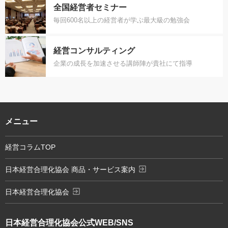
全国経営者セミナー
毎回600名以上の経営者が学ぶ最大級の勉強会
経営コンサルティング
企業の成長を加速させる講師陣が貴社にて指導
メニュー
経営コラムTOP
exit_to_app
日本経営合理化協会 商品・サービス案内
exit_to_app
日本経営合理化協会
日本経営合理化協会
公式WEB/SNS