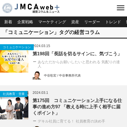
menu
新着
企業戦略
マーケティング
資産
リーダー
トレンド
「コミュニケーション」タグの経営コラム
2024.03.15
コミュニケーション
第198回「長話を切るサインに、気づこう」
あなただからお願いしたいと思われる 気配りの達
人
中谷彰宏 / 中谷事務所代表
2024.03.1
社員教育・営業
第175回 コミュニケーション上手になる仕
事の進め方97 「教える時に上手く相手に届
くポイント」
デキル社員に育てる！ 社員教育の決め手