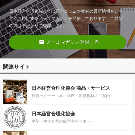
日本経営合理化協会では経営コラムや教材の最新情報をいち
早くお届けするメールマガジンを発信しております。ご希望
の方は下記よりご登録下さい。
email
メールマガジン登録する
関連サイト
日本経営合理化協会 商品・サービス
経営セミナー・本・音声・映像教材のご案内
日本経営合理化協会
中堅・中小企業の経営者をサポート