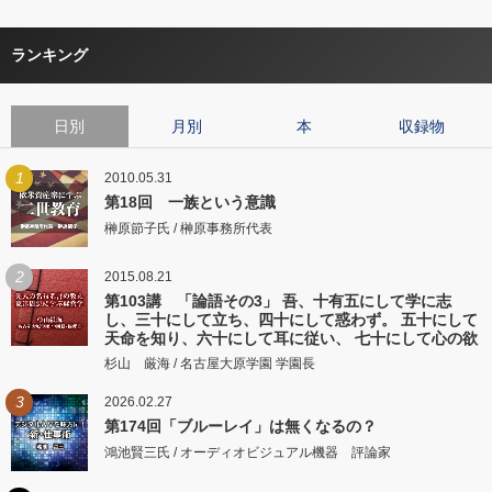
ランキング
日別
月別
本
収録物
1
2010.05.31
第18回 一族という意識
榊原節子氏 / 榊原事務所代表
2
2015.08.21
第103講 「論語その3」 吾、十有五にして学に志
し、三十にして立ち、四十にして惑わず。 五十にして
天命を知り、六十にして耳に従い、 七十にして心の欲
するところに従いて矩をこえず。
杉山 厳海 / 名古屋大原学園 学園長
3
2026.02.27
第174回「ブルーレイ」は無くなるの？
鴻池賢三氏 / オーディオビジュアル機器 評論家