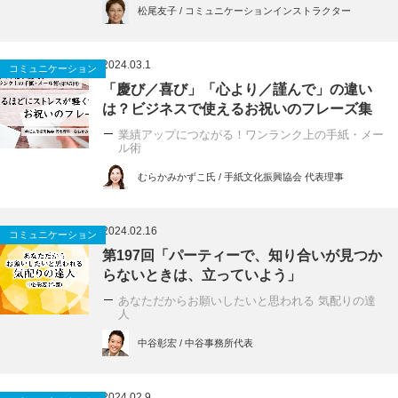
松尾友子 / コミュニケーションインストラクター
2024.03.1
コミュニケーション
「慶び／喜び」「心より／謹んで」の違い
は？ビジネスで使えるお祝いのフレーズ集
業績アップにつながる！ワンランク上の手紙・メー
ル術
むらかみかずこ氏 / 手紙文化振興協会 代表理事
2024.02.16
コミュニケーション
第197回「パーティーで、知り合いが見つか
らないときは、立っていよう」
あなただからお願いしたいと思われる 気配りの達
人
中谷彰宏 / 中谷事務所代表
2024.02.9