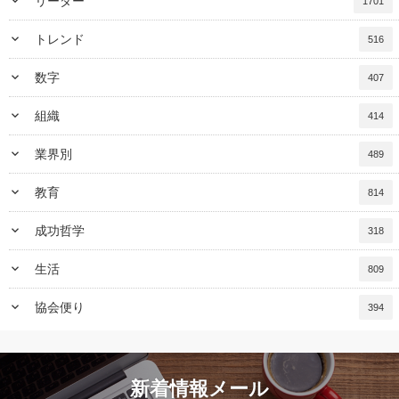
keyboard_arrow_down
リーダー
1701
keyboard_arrow_down
トレンド
516
keyboard_arrow_down
数字
407
keyboard_arrow_down
組織
414
keyboard_arrow_down
業界別
489
keyboard_arrow_down
教育
814
keyboard_arrow_down
成功哲学
318
keyboard_arrow_down
生活
809
keyboard_arrow_down
協会便り
394
新着情報メール