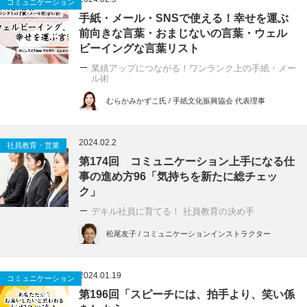
コミュニケーション
手紙・メール・SNSで使える！幸せを運ぶ
前向きな言葉・おまじないの言葉・ウェル
ビーイングな言葉リスト
業績アップにつながる！ワンランク上の手紙・メー
ル術
むらかみかずこ氏 / 手紙文化振興協会 代表理事
2024.02.2
社員教育・営業
第174回 コミュニケーション上手になる仕
事の進め方96「気持ちを新たに総チェッ
ク」
デキル社員に育てる！ 社員教育の決め手
松尾友子 / コミュニケーションインストラクター
2024.01.19
コミュニケーション
第196回「スピーチには、拍手より、笑い係