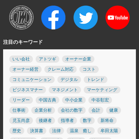
注目のキーワード
いい会社
アトツギ
オーナー企業
オーナー経営
クレーム対応
コスト
コミュニケーション
デジタル
トレンド
ビジネスマナー
マネジメント
マーケティング
リーダー
中国古典
中小企業
中谷彰宏
仕事術
企業分析
会社の数字
会計
健康
児玉尚彦
後継者
指導者
数字
新将命
歴史
決算書
法律
温泉 癒し
牟田太陽