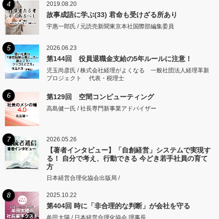
4
2019.08.20
故事成語に学ぶ(33) 君命も受けざる所あり
宇惠一郎氏 / 元読売新聞東京本社国際部編集委員
5
2026.06.23
第144回 役員退職金支給の5年ルールに注意！
児玉尚彦氏 / 株式会社経理がよくなる 一般社団法人経理革新
プロジェクト 代表・税理士
6
第129回 空間コンピューティング
高島健一氏 / 社長専門新事業アドバイザー
7
2026.05.26
【著者インタビュー】「自創経営」システムで実現す
る！ 自分で考え、行動できる 今どき若手社員の育て
方
日本経営合理化協会出版局 /
8
2025.10.22
第404回 時に「非合理的な判断」が会社を守る
牟田太陽 / 日本経営合理化協会 理事長