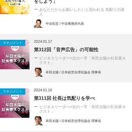
をしよう」
あなただからお願いしたいと思われる 気配りの達
人
中谷彰宏 / 中谷事務所代表
2024.01.17
マネジメント
第312回「音声広告」の可能性
ビジネスリーダー×次の一手「牟田太陽の社長業ネ
クスト」
牟田太陽 / 日本経営合理化協会 理事長
2024.01.10
マネジメント
第311回 社長は気配りを学べ
ビジネスリーダー×次の一手「牟田太陽の社長業ネ
クスト」
牟田太陽 / 日本経営合理化協会 理事長