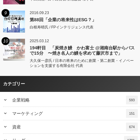
9
2016.09.23
第88回「企業の将来性はESG？」
白根寿晴氏 / FPインテリジェンス代表
10
2025.03.12
194軒目 「炭焼き鰻 かわ富士 @湘南台駅からバス
で15分 〜焼き名人の鰻を求めて藤沢市まで」
大久保一彦氏 / 日本の将来のために創業・第二創業・イノベー
ションを支援する有限会社 代表
カテゴリー
keyboard_arrow_down
企業戦略
593
keyboard_arrow_down
マーケティング
151
keyboard_arrow_down
資産
674