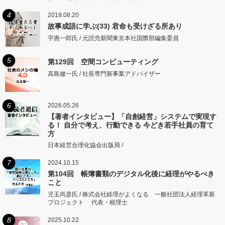
4
2019.08.20
故事成語に学ぶ(33) 君命も受けざる所あり
宇惠一郎氏 / 元読売新聞東京本社国際部編集委員
5
第129回 空間コンピューティング
高島健一氏 / 社長専門新事業アドバイザー
6
2026.05.26
【著者インタビュー】「自創経営」システムで実現す
る！ 自分で考え、行動できる 今どき若手社員の育て
方
日本経営合理化協会出版局 /
7
2024.10.15
第104回 帳簿書類のデジタル化後に経理がやるべき
こと
児玉尚彦氏 / 株式会社経理がよくなる 一般社団法人経理革新
プロジェクト 代表・税理士
8
2025.10.22