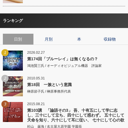
ランキング
日別
月別
本
収録物
1
2026.02.27
第174回「ブルーレイ」は無くなるの？
鴻池賢三氏 / オーディオビジュアル機器 評論家
2
2010.05.31
第18回 一族という意識
榊原節子氏 / 榊原事務所代表
3
2015.08.21
第103講 「論語その3」 吾、十有五にして学に志
し、三十にして立ち、四十にして惑わず。 五十にして
天命を知り、六十にして耳に従い、 七十にして心の欲
するところに従いて矩をこえず。
杉山 厳海 / 名古屋大原学園 学園長