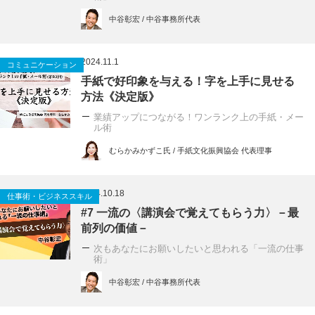
中谷彰宏 / 中谷事務所代表
2024.11.1
コミュニケーション
手紙で好印象を与える！字を上手に見せる
方法《決定版》
業績アップにつながる！ワンランク上の手紙・メー
ル術
むらかみかずこ氏 / 手紙文化振興協会 代表理事
2024.10.18
仕事術・ビジネススキル
#7 一流の〈講演会で覚えてもらう力〉－最
前列の価値－
次もあなたにお願いしたいと思われる「一流の仕事
術」
中谷彰宏 / 中谷事務所代表