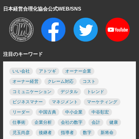
日本経営合理化協会
公式WEB/SNS
注目のキーワード
いい会社
アトツギ
オーナー企業
オーナー経営
クレーム対応
コスト
コミュニケーション
デジタル
トレンド
ビジネスマナー
マネジメント
マーケティング
リーダー
中国古典
中小企業
中谷彰宏
仕事術
企業分析
会社の数字
会計
健康
児玉尚彦
後継者
指導者
数字
新将命