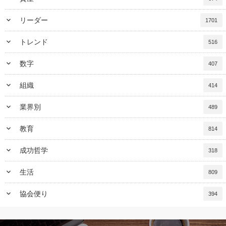
keyboard_arrow_down
リーダー
1701
keyboard_arrow_down
トレンド
516
keyboard_arrow_down
数字
407
keyboard_arrow_down
組織
414
keyboard_arrow_down
業界別
489
keyboard_arrow_down
教育
814
keyboard_arrow_down
成功哲学
318
keyboard_arrow_down
生活
809
keyboard_arrow_down
協会便り
394