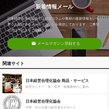
新着情報メール
日本経営合理化協会では経営コラムや教材の最新情報をいち
早くお届けするメールマガジンを発信しております。ご希望
の方は下記よりご登録下さい。
email
メールマガジン登録する
関連サイト
日本経営合理化協会 商品・サービス
経営セミナー・本・音声・映像教材のご案内
日本経営合理化協会
中堅・中小企業の経営者をサポート