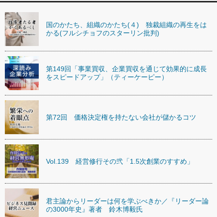
国のかたち、組織のかたち(４) 独裁組織の再生をは
かる(フルシチョフのスターリン批判)
第149回「事業買収、企業買収を通じて効果的に成長
をスピードアップ」（ティーケーピー）
第72回 価格決定権を持たない会社が儲かるコツ
Vol.139 経営修行その弐「1.5次創業のすすめ」
君主論からリーダーは何を学ぶべきか／『リーダー論
の3000年史』著者 鈴木博毅氏