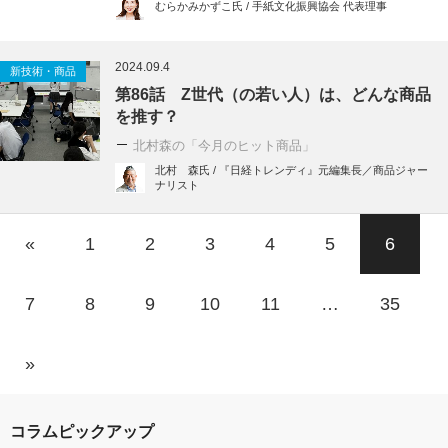
むらかみかずこ氏 / 手紙文化振興協会 代表理事
2024.09.4
新技術・商品
第86話 Z世代（の若い人）は、どんな商品
を推す？
北村森の「今月のヒット商品」
北村 森氏 / 『日経トレンディ』元編集長／商品ジャー
ナリスト
«
1
2
3
4
5
6
7
8
9
10
11
…
35
»
コラムピックアップ