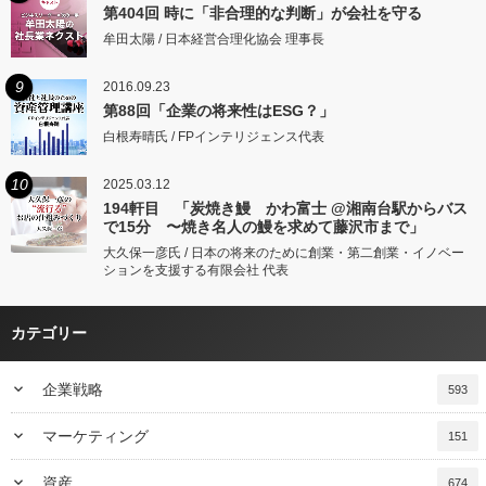
第404回 時に「非合理的な判断」が会社を守る
牟田太陽 / 日本経営合理化協会 理事長
9
2016.09.23
第88回「企業の将来性はESG？」
白根寿晴氏 / FPインテリジェンス代表
10
2025.03.12
194軒目 「炭焼き鰻 かわ富士 @湘南台駅からバス
で15分 〜焼き名人の鰻を求めて藤沢市まで」
大久保一彦氏 / 日本の将来のために創業・第二創業・イノベー
ションを支援する有限会社 代表
カテゴリー
keyboard_arrow_down
企業戦略
593
keyboard_arrow_down
マーケティング
151
keyboard_arrow_down
資産
674