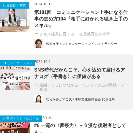
2024.10.11
社員教育・営業
第181回 コミュニケーション上手になる仕
事の進め方104『相手に好かれる聴き上手の
スキル』
デキル社員に育てる！ 社員教育の決め手
松尾友子 / コミュニケーションインストラクター
2024.10.4
コミュニケーション
SNS時代だからこそ、心を込めて届けるア
ナログ〈手書き〉に価値がある
業績アップにつながる！ワンランク上の手紙・メー
ル術
むらかみかずこ氏 / 手紙文化振興協会 代表理事
2024.09.20
仕事術・ビジネススキル
#6 一流の〈葬祭力〉－立派な後継者として
も－