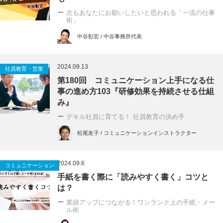
次もあなたにお願いしたいと思われる「一流の仕事
術」
中谷彰宏 / 中谷事務所代表
2024.09.13
社員教育・営業
第180回 コミュニケーション上手になる仕
事の進め方103『研修効果を持続させる仕組
み』
デキル社員に育てる！ 社員教育の決め手
松尾友子 / コミュニケーションインストラクター
2024.09.6
コミュニケーション
手紙を書く際に「読みやすく書く」コツと
は？
業績アップにつながる！ワンランク上の手紙・メー
ル術