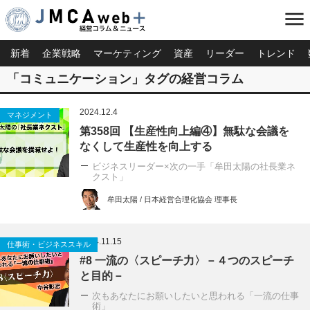
menu
新着
企業戦略
マーケティング
資産
リーダー
トレンド
「コミュニケーション」タグの経営コラム
2024.12.4
マネジメント
第358回 【生産性向上編④】無駄な会議を
なくして生産性を向上する
ビジネスリーダー×次の一手「牟田太陽の社長業ネ
クスト」
牟田太陽 / 日本経営合理化協会 理事長
2024.11.15
仕事術・ビジネススキル
#8 一流の〈スピーチ力〉－４つのスピーチ
と目的－
次もあなたにお願いしたいと思われる「一流の仕事
術」