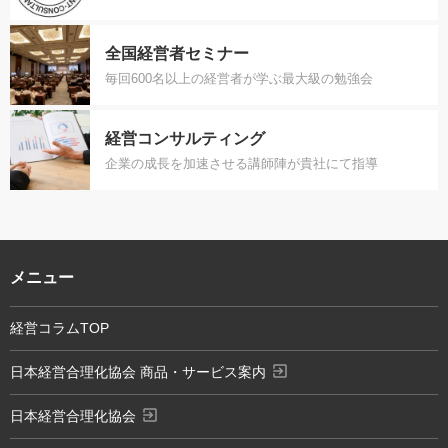
全国経営者セミナー
毎回600名以上の経営者が学ぶ最大級の勉強会
経営コンサルティング
企業の成長を加速させる講師陣が貴社にて指導
メニュー
経営コラムTOP
exit_to_app
日本経営合理化協会 商品・サービス案内
exit_to_app
日本経営合理化協会