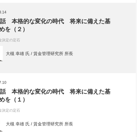
社長のための“全員営業”(30
腕をつくる 人と組織を動かす(200)
銀行交渉はこうしなさい！(12)
高橋一
8.14
行動科学マネジメント(5)
の社長のビジョン実現道場(10)
5話 本格的な変化の時代 将来に備えた基
めを（２）
金決定の定石
大槻 幸雄 氏 / 賃金管理研究所 所長
7.10
4話 本格的な変化の時代 将来に備えた基
めを（１）
金決定の定石
大槻 幸雄 氏 / 賃金管理研究所 所長