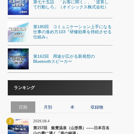
第七十五話 「お客に聞く」、「逆算し
)
て行動しろ」（オイシックス株式会社）
喜の『これぞ！"本物の温泉"』(157)
第180回 コミュニケーション上手になる
仕事の進め方103『研修効果を持続させる
仕組み』
第162回 用途が広がる新発想の
Bluetoothスピーカー
ランキング
日別
月別
本
収録物
1
2026.08.4
第157回 飯豊温泉（山形県）――日本百名
山の麓に湧く「森の秘湯」