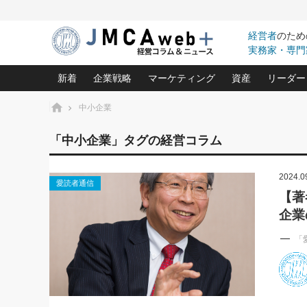
経営者
のため
実務家・専門
新着
企業戦略
マーケティング
資産
リーダー
ホーム
中小企業
中小企業の「１位づくり」戦略(96)
ネット戦略成功の秘訣 圧倒的に儲か
あなたの会社と資
オンリ
「中小企業」タグの経営コラム
利益を最大化する「業務改善」横田尚哉氏(5)
ビジネスを一瞬で制する！一流グロ
どうなる金融業界
ビジネ
る“社長の戦略印象リスクマネジメント
(446)
2024.0
強い会社を築く ビジネス・クリニック(240)
中国経済の最新動
愛読者通信
ロングセラーの玉手箱(9)
ピョー
2026.08.7
2026.08.7
【著
日本レーザー「人を大切にしながら利益を上げ
事業承継の前に
相談15：銀行がやたらと固定金
第153回「内需企業があっと
企業
(3)
大復活＆快進撃！ユニバーサルスタ
きたいコト(12)
指導者た
利を勧めてきます！やはり固定
う間にグローバル成長企業に
は(5)
がよいのでしょうか！
FOOD & LIFE COMPANIES
武器としてのM&A入門(3)
会社と社長のため
朝礼・
「
最高の自分を表現する 成功イメージ戦
社長のための“儲かる通販”戦略視点(151)
深読み企業分析(1
楠木建の
酒井光雄 成功事例に学ぶ繁栄企業の
継続経営 百話百行(85)
次もあ
野田久美子 香港ビジネス成功法(10)
社長の口