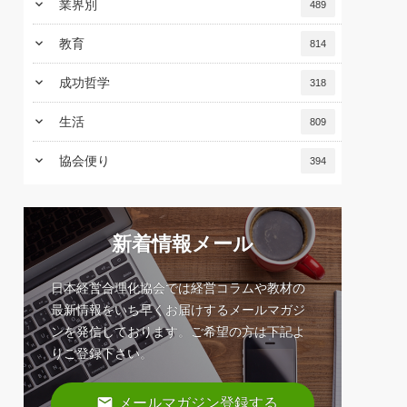
keyboard_arrow_down
業界別
489
keyboard_arrow_down
教育
814
keyboard_arrow_down
成功哲学
318
keyboard_arrow_down
生活
809
keyboard_arrow_down
協会便り
394
新着情報メール
日本経営合理化協会では経営コラムや教材の
最新情報をいち早くお届けするメールマガジ
ンを発信しております。ご希望の方は下記よ
りご登録下さい。
email
メールマガジン登録する