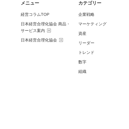
メニュー
カテゴリー
経営コラムTOP
企業戦略
日本経営合理化協会 商品・
マーケティング
exit_to_app
サービス案内
資産
exit_to_app
日本経営合理化協会
リーダー
トレンド
数字
組織