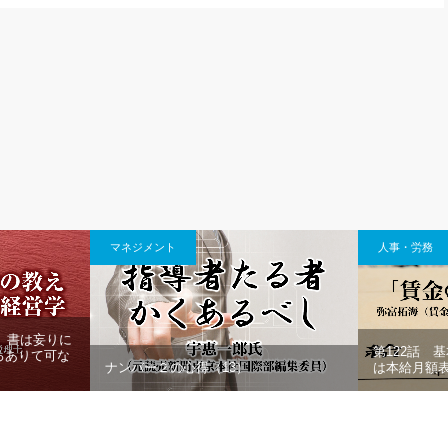
マネジメント
人事・労務
0」書は妄りに
第122話 
ろありて可な
ナンバー２の心得（13）
は本給月額