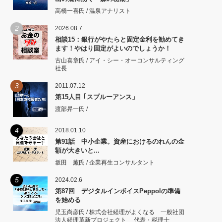
高橋一喜氏 / 温泉アナリスト
2
2026.08.7
相談15：銀行がやたらと固定金利を勧めてき
ます！やはり固定がよいのでしょうか！
古山喜章氏 / アイ・シー・オーコンサルティング
社長
3
2011.07.12
第15人目 ｢スプルーアンス」
渡部昇一氏 /
4
2018.01.10
第91話 中小企業。資産におけるのれんの金
額が大きいと...
坂田 薫氏 / 企業再生コンサルタント
5
2024.02.6
第87回 デジタルインボイスPeppolの準備
を始める
児玉尚彦氏 / 株式会社経理がよくなる 一般社団
法人経理革新プロジェクト 代表・税理士