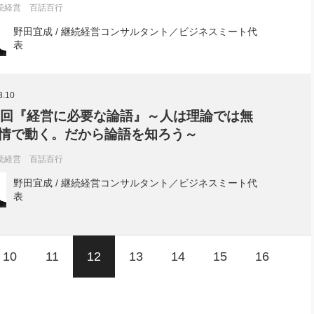
続経営 百話百行
野田宜成 / 継続経営コンサルタント／ビジネスミート代
表
3.10
5回『経営に必要な論語』～人は理論では無
情で動く。だから論語を知ろう～
続経営 百話百行
野田宜成 / 継続経営コンサルタント／ビジネスミート代
表
10
11
12
13
14
15
16