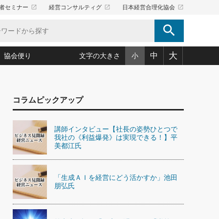
launch
launch
launch
者セミナー
経営コンサルティグ
日本経営合理化協会
search
大
中
協会便り
文字の大きさ
小
5)
況は会社守成の好機(38)
ころ心平の ──社長のための「か・ら・だマネジメント」
「愛読者通信」著者インタビュー(44)
コラムピックアップ
34)
思われる 気配りの達人(127)
人間力の磨き方」(86)
ビジネス見聞録 経営ニュース(100)
タルＡＶを味方に！新・仕事術(180)
0)
り(210)
(92)
え 東洋思想に学ぶ経営学(132)
作間信司の経営無形庵(けいえいむぎょうあん)(166)
講師インタビュー【社長の姿勢ひとつで
ー脳の鍛え方(32)
我社の《利益爆発》は実現できる！】平
もっとみる
026.08.5
)
識(57)
指導者たち」(32)
経営セミナー情報局(1)
美都江氏
86回 「言葉狩り」
ンを楽しむ基礎レッスン(12)
ーイング経営入
教育の決め手(203)
略”(30)
繁栄への着眼点 牟田太陽(76)
！社長が読むべき今月の4冊(88)
て」(38)
講話を聞いて学ぼう 実学・耳学・磨く「ミミガク」のすすめ
「生成ＡＩを経営にどう活かすか」池田
で楽しむ読書術(162)
(7)
朋弘氏
ランク上の手紙・メール術(100)
「氣」(30)
ミどこ
00)
スポーツ・ビジネスに学ぶ心理学(98)