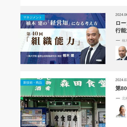
2024.0
マネジメント
ロー
行能
楠
2024.0
新技術・商品
第8
北