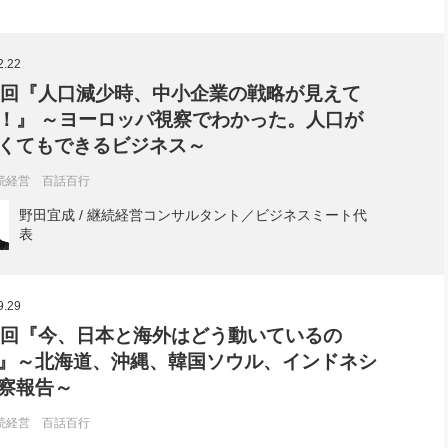
2.22
9回『人口減少時、中小企業の戦略が見えて
！』 ～ヨーロッパ視察でわかった。人口が
くてもできるビジネス～
続経営 百話百行
野田宜成 / 継続経営コンサルタント／ビジネスミート代
表
9.29
8回『今、日本と海外はどう動いているの
』～北海道、沖縄、韓国ソウル、インドネシ
察報告～
続経営 百話百行