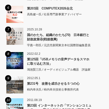
6
第203回 COMPUTEX2026台北
高島健一氏 / 社長専門新事業アドバイザー
7
2025.10.28
国のかたち、組織のかたち(70) 日本銀行と
財政政策④(戦後復興)
宇惠一郎氏 / 元読売新聞東京本社国際部編集委員
8
2022.02.2
第125回「USBメモリの音声データをスマホ
に取り込む方法」
鴻池賢三氏 / オーディオビジュアル機器 評論家
9
2012.05.1
第231号 改善を成功させる５つの心
柿内幸夫氏 / 柿内幸夫技術士事務所代表
10
2011.08.19
第23回 インターネットの「マンションコミュ