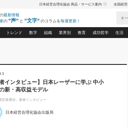
launch
日本経営合理化協会 商品・サービス案内
全国経営
の
最新情報
”声”
”文字”
家
の
と
のコラムを
毎週更新！
トレンド
数字
組織
業界別
教育
成功哲学
生活
る仕組みづくり講座(12)
産を守る一手(171)
ーワンで勝ち残る企業風土づくり(54)
《ニューヨーク発》ビジネスリーダーの先読み: 最新トレンド
オーナー社長の「お金の悩み相談室」(15)
「賃金の誤解」(135)
なぜ、トヨタ式で会社が伸びるのか？(
“出来る”管理職の条件(62)
中国哲学に学ぶ 不
おの
と戦略拠点(9)
(50)
ーバル経営者は知ってい
(39)
スリーダー×次の一手「牟田太陽の社長業ネクスト」
おカネが残る決算書にするために、やっておきたいこと(
中小企業の新たな法律リスク(178)
売れる住宅を創る 100の視点(100)
あなただからお願いしたいと
令和時代の「社長の
”(9)
「社長の繁盛トレンド通信」(90)
デジ
9.3
向(204)
会社を守り抜くための緊急対策(100)
職場の生産性を下げるハラスメントの予防策(1
大久保一彦の“流行る”お店の仕組みづく
クレーム対応 実践マニュアル
先人の名句名言の教
トル・F・グジバチの『経営戦略の新常識』(12)
北村森の「今月のヒット商品」(109)
リーダ
2026.08.5
2
者インタビュー】日本レーザーに学ぶ 中小
る経営」の極意
、決めておきたい、知っておきたい、やってお
強い決算書の会社はココが違う！(36)
賃金決定の定石(68)
柿内幸夫─社長のための現場改善(174
クレーム対応の新知識と新常
渡部昇一の「日本の
い
第109話 伝統的産品を21世紀
第
の新・高収益モデル
ジオジャパンの成功要因と
る者かくあるべし(635)
次の売れ筋をつかむ術(102)
ワイ
」
に生かし切る！
損益分岐点を下げる、Ｐ／Ｌ不況時代の新戦略(12)
顧客・社員・社会から支持される「ウェルビ
デキル社員に育てる！ 社員
経営に活かす“十八史
の資産管理講座(95)
会議での「社長の３分間スピーチ」ネタ帳(159)
社長のメシの種 4.0(206)
門」(23)
必読
愛読者通信」著者インタビュー
2026.08.5
新・会計経営と実学(37)
東川鷹年の「中小企業の人育
略(77)
53)
「経営知になる考え方」(57)
眼と耳
朝礼・会議での「社長の３分間
日本経営合理化協会出版局
決算書の“見える化”術(12)
業績アップにつながる！ワン
スピーチ」ネタ帳（2026年8月5
ブランド戦略(39)
日号）
なたにお願いしたいと思われる「一流の仕事術」(28)
社長の
賢い社長の「経理財務の見どころ・勘どころ・ツッコ
欧米資産家に学ぶ二世教育(1
ぐせ経営哲学(100)
ろ」(149)
米国