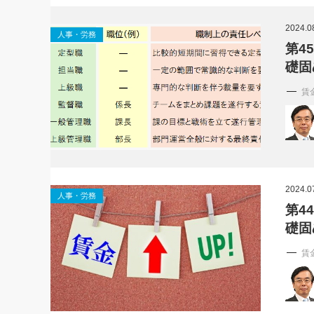
社長の右
2024.0
人事・労務
酒井英之
第4
礎固
賃
2024.0
人事・労務
第4
礎固
賃