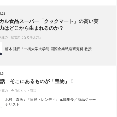
6.28
カル食品スーパー「クックマート」の高い実
力はどこから生まれるのか？
木建の「経営知になる考え方」
楠木 建氏 / 一橋大学大学院 国際企業戦略研究科 教授
3.6
0話 そこにあるものが「宝物」！
村森の「今月のヒット商品」
北村 森氏 / 『日経トレンディ』元編集長／商品ジャー
ナリスト