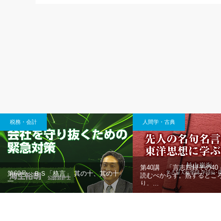
税務・会計
人間学・古典
第40講 「言志四録その4
第60号 ＢＳ「格言」 其の十、其の十
読むべからず。熟するとこ
一
り。...