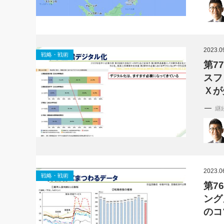
2023.0
戦略・戦術
第7
スフ
Ｘが
継
2023.0
戦略・戦術
第7
ング
のコ