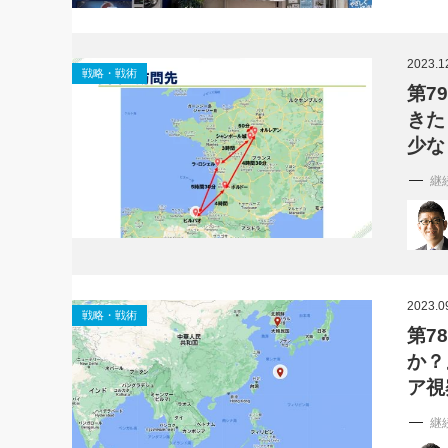
2023.1
戦略・戦術
第7
きた
少な
継
2023.0
戦略・戦術
第7
か？
ア視
継