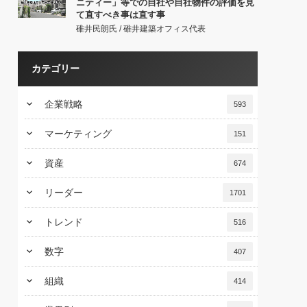
ニティー」等での自社や自社物件の評価を見
て直すべき事は直す事
碓井民朗氏 / 碓井建築オフィス代表
カテゴリー
keyboard_arrow_down
企業戦略
593
keyboard_arrow_down
マーケティング
151
keyboard_arrow_down
資産
674
keyboard_arrow_down
リーダー
1701
keyboard_arrow_down
トレンド
516
keyboard_arrow_down
数字
407
keyboard_arrow_down
組織
414