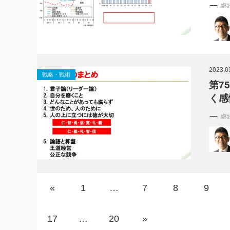
継
2023.0
戦略・戦術
第7
く感
継
«
1
…
7
8
9
17
…
20
»