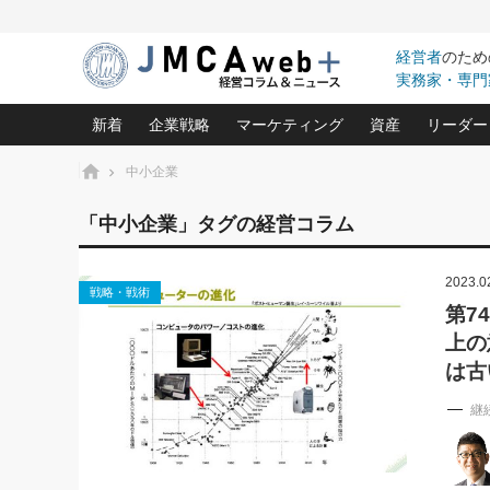
経営者
のため
実務家・専門
新着
企業戦略
マーケティング
資産
リーダー
ホーム
中小企業
中小企業の「１位づくり」戦略(96)
ネット戦略成功の秘訣 圧倒的に儲か
あなたの会社と資
オンリ
「中小企業」タグの経営コラム
利益を最大化する「業務改善」横田尚哉氏(5)
ビジネスを一瞬で制する！一流グロ
どうなる金融業界
ビジネ
る“社長の戦略印象リスクマネジメント
(446)
2023.0
強い会社を築く ビジネス・クリニック(240)
中国経済の最新動
戦略・戦術
ロングセラーの玉手箱(9)
ピョー
2026.08.7
2026.08.7
第7
日本レーザー「人を大切にしながら利益を上げ
事業承継の前に
相談15：銀行がやたらと固定金
第153回「内需企業があっと
上の
(3)
大復活＆快進撃！ユニバーサルスタ
きたいコト(12)
指導者た
利を勧めてきます！やはり固定
う間にグローバル成長企業に
は(5)
がよいのでしょうか！
FOOD & LIFE COMPANIES
は古
武器としてのM&A入門(3)
会社と社長のため
朝礼・
最高の自分を表現する 成功イメージ戦
継
社長のための“儲かる通販”戦略視点(151)
深読み企業分析(1
楠木建の
酒井光雄 成功事例に学ぶ繁栄企業の
継続経営 百話百行(85)
次もあ
野田久美子 香港ビジネス成功法(10)
社長の口