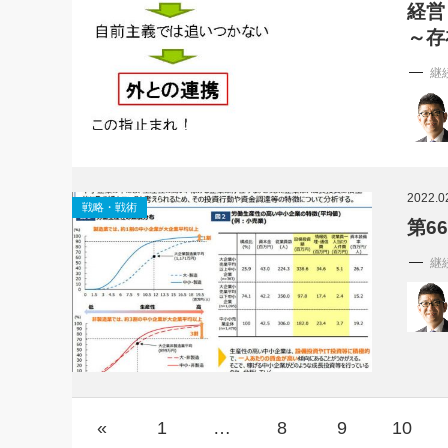
経営
～存
継
2022.0
戦略・戦術
第6
継
«
1
…
8
9
10