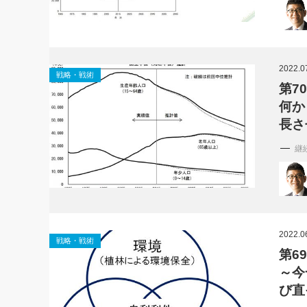
2022.0
戦略・戦術
第7
何か
長
継
2022.0
戦略・戦術
第6
～今
び直