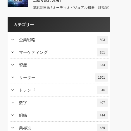
に取り込む方法」
鴻池賢三氏 / オーディオビジュアル機器 評論家
カテゴリー
keyboard_arrow_down
企業戦略
593
keyboard_arrow_down
マーケティング
151
keyboard_arrow_down
資産
674
keyboard_arrow_down
リーダー
1701
keyboard_arrow_down
トレンド
516
keyboard_arrow_down
数字
407
keyboard_arrow_down
組織
414
keyboard_arrow_down
業界別
489