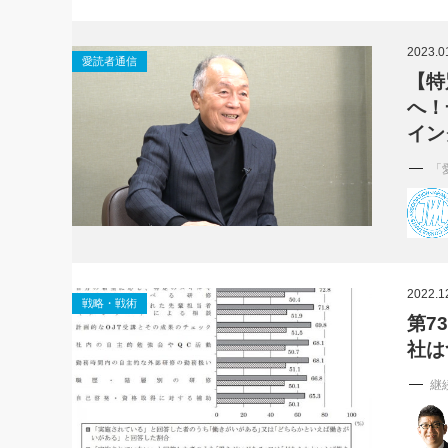
社長の右
2023.0
愛読者通信
酒井英之
【特
へ！
イン
「
2022.1
戦略・戦術
第7
社は
継