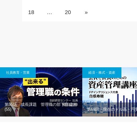
18
…
20
»
社員教育・営業
経済・株式・資産
第55話 成長課題 管理職の部下育成術
(55)
第69回「現在のドル高・円