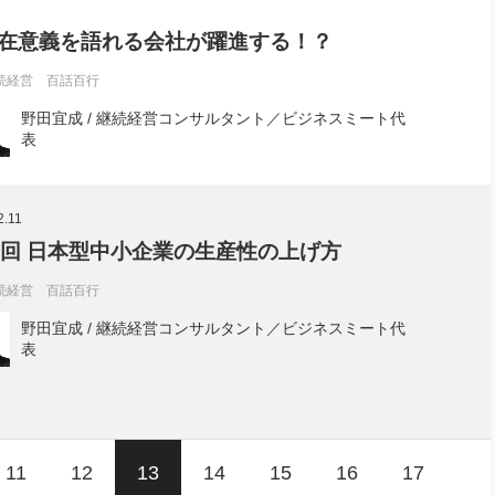
在意義を語れる会社が躍進する！？
続経営 百話百行
野田宜成 / 継続経営コンサルタント／ビジネスミート代
表
2.11
6回 日本型中小企業の生産性の上げ方
続経営 百話百行
野田宜成 / 継続経営コンサルタント／ビジネスミート代
表
11
12
13
14
15
16
17