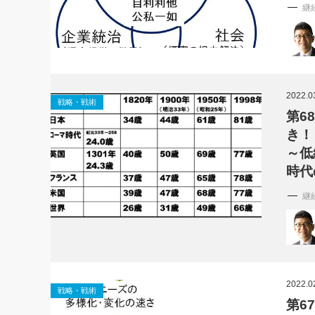
継
2022.0
戦略・戦術
第6
き！
～低
時代
継
2022.0
戦略・戦術
第6