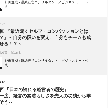
野田宜成 / 継続経営コンサルタント／ビジネスミート代
表
7.22
0回 『最近聞くセルフ・コンパッションとは
？』～自分の扱いを変え、自分もチームも成
させる！？～
続経営 百話百行
野田宜成 / 継続経営コンサルタント／ビジネスミート代
表
6.10
9回『日本の誇れる経営者の歴史』
一度、経営の素晴らしさを先人の功績から学
そう～