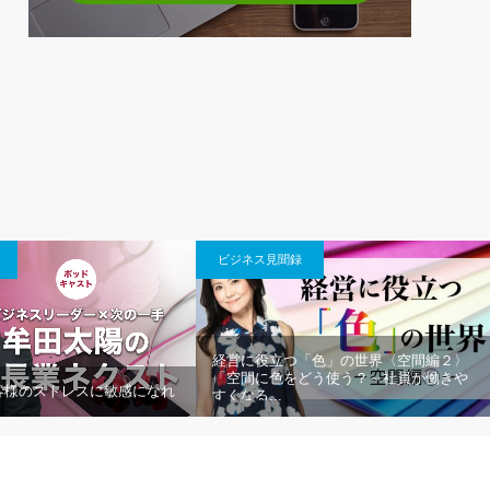
ビジネス見聞録
経営に役立つ「色」の世界〈空間編２〉
「空間に色をどう使う？～社員が働きや
客様のストレスに敏感になれ
すくなる...