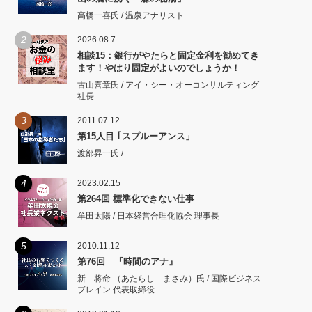
高橋一喜氏 / 温泉アナリスト
2
2026.08.7
相談15：銀行がやたらと固定金利を勧めてき
ます！やはり固定がよいのでしょうか！
古山喜章氏 / アイ・シー・オーコンサルティング
社長
3
2011.07.12
第15人目 ｢スプルーアンス」
渡部昇一氏 /
4
2023.02.15
第264回 標準化できない仕事
牟田太陽 / 日本経営合理化協会 理事長
5
2010.11.12
第76回 『時間のアナ』
新 将命 （あたらし まさみ）氏 / 国際ビジネス
ブレイン 代表取締役