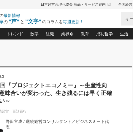
launch
日本経営合理化協会 商品・サービス案内
全国経営
の
最新情報
”声”
”文字”
家
の
と
のコラムを
毎週更新！
トレンド
数字
組織
業界別
教育
成功哲学
生活
る仕組みづくり講座(12)
産を守る一手(171)
ーワンで勝ち残る企業風土づくり(54)
《ニューヨーク発》ビジネスリーダーの先読み: 最新トレンド
オーナー社長の「お金の悩み相談室」(15)
「賃金の誤解」(135)
なぜ、トヨタ式で会社が伸びるのか？(
“出来る”管理職の条件(62)
中国哲学に学ぶ 不
おの
と戦略拠点(9)
(50)
ーバル経営者は知ってい
(39)
スリーダー×次の一手「牟田太陽の社長業ネクスト」
おカネが残る決算書にするために、やっておきたいこと(
中小企業の新たな法律リスク(178)
売れる住宅を創る 100の視点(100)
あなただからお願いしたいと
令和時代の「社長の
”(9)
「社長の繁盛トレンド通信」(90)
デジ
2.3
向(204)
会社を守り抜くための緊急対策(100)
職場の生産性を下げるハラスメントの予防策(1
大久保一彦の“流行る”お店の仕組みづく
クレーム対応 実践マニュアル
先人の名句名言の教
トル・F・グジバチの『経営戦略の新常識』(12)
北村森の「今月のヒット商品」(109)
リーダ
2026.08.5
2
4回『プロジェクトエコノミー』～生産性向
る経営」の極意
、決めておきたい、知っておきたい、やってお
強い決算書の会社はココが違う！(36)
賃金決定の定石(68)
柿内幸夫─社長のための現場改善(174
クレーム対応の新知識と新常
渡部昇一の「日本の
い
第109話 伝統的産品を21世紀
第
意味合いが変わった、生き残るには早く正確
ジオジャパンの成功要因と
る者かくあるべし(635)
次の売れ筋をつかむ術(102)
ワイ
」
に生かし切る！
損益分岐点を下げる、Ｐ／Ｌ不況時代の新戦略(12)
顧客・社員・社会から支持される「ウェルビ
デキル社員に育てる！ 社員
経営に活かす“十八史
い～
の資産管理講座(95)
会議での「社長の３分間スピーチ」ネタ帳(159)
社長のメシの種 4.0(206)
門」(23)
必読
2026.08.5
新・会計経営と実学(37)
東川鷹年の「中小企業の人育
略(77)
続経営 百話百行
53)
「経営知になる考え方」(57)
眼と耳
朝礼・会議での「社長の３分間
決算書の“見える化”術(12)
業績アップにつながる！ワン
スピーチ」ネタ帳（2026年8月5
ブランド戦略(39)
野田宜成 / 継続経営コンサルタント／ビジネスミート代
日号）
なたにお願いしたいと思われる「一流の仕事術」(28)
社長の
賢い社長の「経理財務の見どころ・勘どころ・ツッコ
欧米資産家に学ぶ二世教育(1
表
ぐせ経営哲学(100)
ろ」(149)
米国