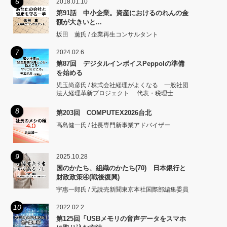
6
2018.01.10
第91話 中小企業。資産におけるのれんの金
額が大きいと...
坂田 薫氏 / 企業再生コンサルタント
7
2024.02.6
第87回 デジタルインボイスPeppolの準備
を始める
児玉尚彦氏 / 株式会社経理がよくなる 一般社団
法人経理革新プロジェクト 代表・税理士
8
第203回 COMPUTEX2026台北
高島健一氏 / 社長専門新事業アドバイザー
9
2025.10.28
国のかたち、組織のかたち(70) 日本銀行と
財政政策④(戦後復興)
宇惠一郎氏 / 元読売新聞東京本社国際部編集委員
10
2022.02.2
第125回「USBメモリの音声データをスマホ