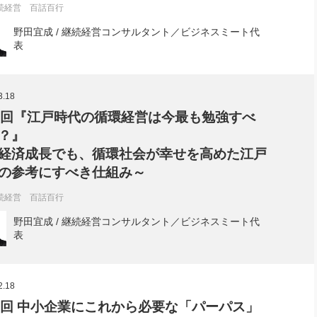
続経営 百話百行
野田宜成 / 継続経営コンサルタント／ビジネスミート代
表
3.18
8回『江戸時代の循環経営は今最も勉強すべ
？』
経済成長でも、循環社会が幸せを高めた江戸
の参考にすべき仕組み～
続経営 百話百行
野田宜成 / 継続経営コンサルタント／ビジネスミート代
表
2.18
7回 中小企業にこれから必要な「パーパス」