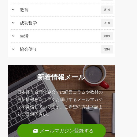
keyboard_arrow_down
教育
814
keyboard_arrow_down
成功哲学
318
keyboard_arrow_down
生活
809
keyboard_arrow_down
協会便り
394
新着情報メール
日本経営合理化協会では経営コラムや教材の
最新情報をいち早くお届けするメールマガジ
ンを発信しております。ご希望の方は下記よ
りご登録下さい。
email
メールマガジン登録する