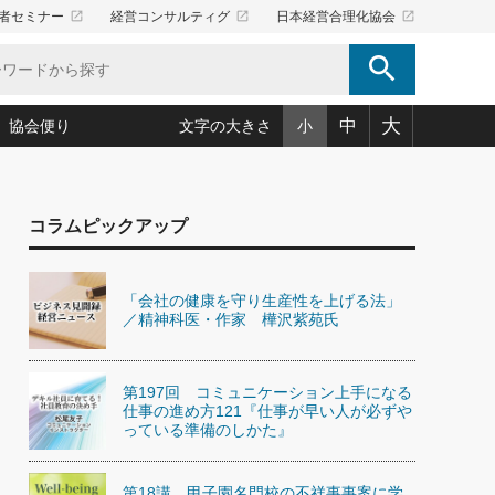
launch
launch
launch
者セミナー
経営コンサルティグ
日本経営合理化協会
search
大
中
協会便り
文字の大きさ
小
5)
況は会社守成の好機(38)
ころ心平の ──社長のための「か・ら・だマネジメント」
「愛読者通信」著者インタビュー(44)
コラムピックアップ
34)
思われる 気配りの達人(127)
人間力の磨き方」(86)
ビジネス見聞録 経営ニュース(100)
タルＡＶを味方に！新・仕事術(180)
0)
り(210)
(92)
え 東洋思想に学ぶ経営学(132)
作間信司の経営無形庵(けいえいむぎょうあん)(166)
「会社の健康を守り生産性を上げる法」
ー脳の鍛え方(32)
もっとみる
026.08.5
／精神科医・作家 樺沢紫苑氏
)
識(57)
指導者たち」(32)
経営セミナー情報局(1)
86回 「言葉狩り」
ンを楽しむ基礎レッスン(12)
ーイング経営入
教育の決め手(203)
略”(30)
繁栄への着眼点 牟田太陽(76)
！社長が読むべき今月の4冊(88)
第197回 コミュニケーション上手になる
て」(38)
講話を聞いて学ぼう 実学・耳学・磨く「ミミガク」のすすめ
仕事の進め方121『仕事が早い人が必ずや
で楽しむ読書術(162)
(7)
っている準備のしかた』
ランク上の手紙・メール術(100)
「氣」(30)
ミどこ
00)
スポーツ・ビジネスに学ぶ心理学(98)
第18講 甲子園名門校の不祥事事案に学