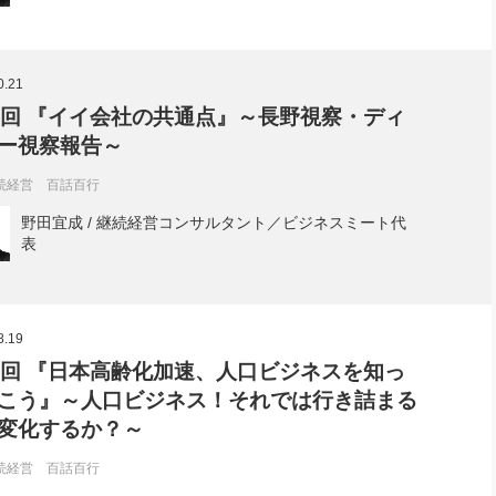
0.21
2回 『イイ会社の共通点』～長野視察・ディ
ー視察報告～
続経営 百話百行
野田宜成 / 継続経営コンサルタント／ビジネスミート代
表
8.19
1回 『日本高齢化加速、人口ビジネスを知っ
こう』～人口ビジネス！それでは行き詰まる
変化するか？～
続経営 百話百行