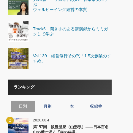
)
ぶ
喜の『これぞ！"本物の温泉"』(157)
ウェルビーイング経営の本質
Track6 聞き手のある講演録からミミガ
クして学ぶ
Vol.139 経営修行その弐「1.5次創業のす
すめ」
ランキング
日別
月別
本
収録物
1
2026.08.4
第157回 飯豊温泉（山形県）――日本百名
山の麓に湧く「森の秘湯」