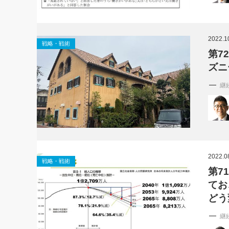
2022.1
戦略・戦術
第7
ズニ
継
2022.0
戦略・戦術
第7
てお
どう
継