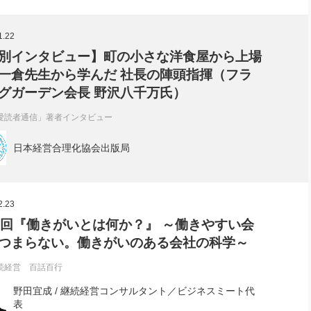
社長のための“全員営業”(30
腕をつくる 人と組織を動かす(200)
銀行交渉はこうしなさい！(12)
高橋一
行動科学マネジメント(5)
1.22
の社長のビジョン実現道場(10)
別インタビュー】町の小さな洋食屋から上場
一倉先生から学んだ 社長の陣頭指揮（フラ
グガーデン会長 野沢八千万氏）
愛読者通信」著者インタビュー
日本経営合理化協会出版局
2.23
3回『働きがいとは何か？』 ～働きやすい会
つまらない。働きがいのある会社の科学～
続経営 百話百行
野田宜成 / 継続経営コンサルタント／ビジネスミート代
表