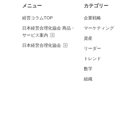
メニュー
カテゴリー
経営コラムTOP
企業戦略
日本経営合理化協会 商品・
マーケティング
exit_to_app
サービス案内
資産
exit_to_app
日本経営合理化協会
リーダー
トレンド
数字
組織