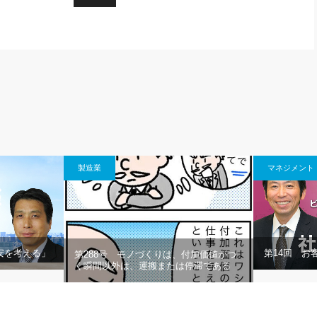
製造業
マネジメント
安を考える」
第14回 お
第288号 モノづくりは、付加価値がつ
く瞬間以外は、運搬または停滞である