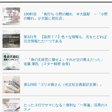
190軒目 「角打ち 小野の離れ ＠大阪駅 ～『小野
の離れ』が大阪に初出店」
第321号 【急所７７】色々な情報も、元をたどれば
注文情報ただ一つである
「『身の丈経営に徹せよ』それが父の教えだった」
佐藤 肇氏 （スター精密 会長)
第129回『ゴリオ爺さん（光文社古典新訳文庫）』
たった３行でサマになる！便利な「一筆箋」活用のス
スメ