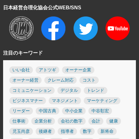
日本経営合理化協会
公式WEB/SNS
注目のキーワード
いい会社
アトツギ
オーナー企業
オーナー経営
クレーム対応
コスト
コミュニケーション
デジタル
トレンド
ビジネスマナー
マネジメント
マーケティング
リーダー
中国古典
中小企業
中谷彰宏
仕事術
企業分析
会社の数字
会計
健康
児玉尚彦
後継者
指導者
数字
新将命