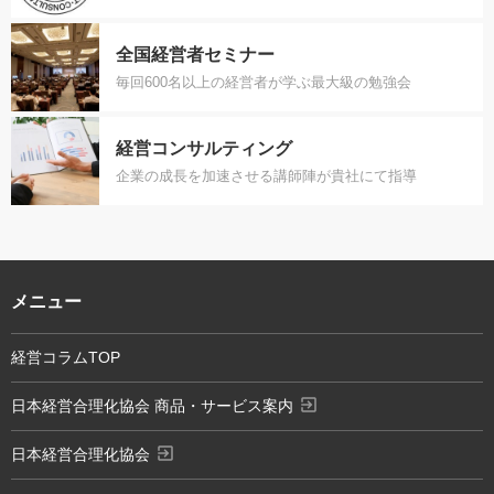
全国経営者セミナー
毎回600名以上の経営者が学ぶ最大級の勉強会
経営コンサルティング
企業の成長を加速させる講師陣が貴社にて指導
メニュー
経営コラムTOP
exit_to_app
日本経営合理化協会 商品・サービス案内
exit_to_app
日本経営合理化協会