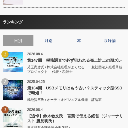
ランキング
日別
月別
本
収録物
1
2026.08.4
第147回 税務調査で必ず狙われる売上計上の期ズレ
児玉尚彦氏 / 株式会社経理がよくなる 一般社団法人経理革新
プロジェクト 代表・税理士
2
2025.04.25
第164回 USBメモリはもう古い？スティック型SSD
で時短！
鴻池賢三氏 / オーディオビジュアル機器 評論家
3
2026.08.4
【追悼】鈴木敏文氏 言葉で伝える経営（ジャーナリ
スト 勝見明氏）
日本経営合理化協会出版局 /