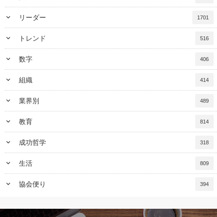
keyboard_arrow_down
リーダー
1701
keyboard_arrow_down
トレンド
516
keyboard_arrow_down
数字
406
keyboard_arrow_down
組織
414
keyboard_arrow_down
業界別
489
keyboard_arrow_down
教育
814
keyboard_arrow_down
成功哲学
318
keyboard_arrow_down
生活
809
keyboard_arrow_down
協会便り
394