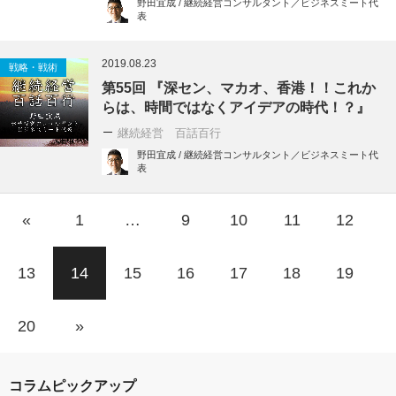
野田宜成 / 継続経営コンサルタント／ビジネスミート代
表
2019.08.23
戦略・戦術
第55回 『深セン、マカオ、香港！！これか
らは、時間ではなくアイデアの時代！？』
継続経営 百話百行
野田宜成 / 継続経営コンサルタント／ビジネスミート代
表
«
1
…
9
10
11
12
13
14
15
16
17
18
19
20
»
コラムピックアップ