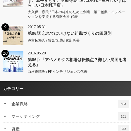
ず、派手すぎず。季節を楽しむ日本料理屋らしいすば
らしい日本料理店」
大久保一彦氏 / 日本の将来のために創業・第二創業・イノベー
ションを支援する有限会社 代表
9
2017.05.31
第96話 忘れてはいけない組織づくりの四原則
弥富拓海氏 / 賃金管理研究所所長
10
2016.05.20
第86回「アベノミクス相場は転換点？難しい局面を考
える」
白根寿晴氏 / FPインテリジェンス代表
カテゴリー
keyboard_arrow_down
企業戦略
593
keyboard_arrow_down
マーケティング
151
keyboard_arrow_down
資産
673