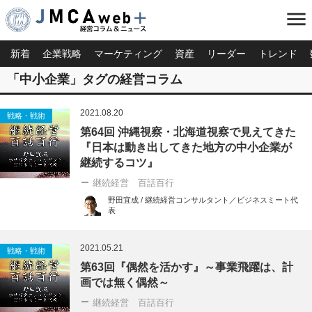
menu
新着
企業戦略
マーケティング
資産
リーダー
トレンド
「中小企業」タグの経営コラム
2021.08.20
戦略・戦術
第64回 沖縄視察・北海道視察で見えてきた
『日本は動き出してきた地方の中小企業が
継続するコツ』
継続経営 百話百行
野田宜成 / 継続経営コンサルタント／ビジネスミート代
表
2021.05.21
戦略・戦術
第63回『偶然を活かす』～事業飛躍は、計
画では無く偶然～
継続経営 百話百行