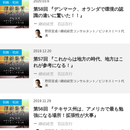
2020.03.6
戦略・戦術
第58回 『デンマーク、オランダで環境の認
識の違いに驚いた！！』
継続経営 百話百行
野田宜成 / 継続経営コンサルタント／ビジネスミート代
表
2019.12.20
戦略・戦術
第57回 『これからは地方の時代、地方はこ
れが参考になる！』
継続経営 百話百行
野田宜成 / 継続経営コンサルタント／ビジネスミート代
表
2019.11.29
戦略・戦術
第56回 『テキサス州は、アメリカで最も勉
強になる場所！拡張性が大事』
継続経営 百話百行