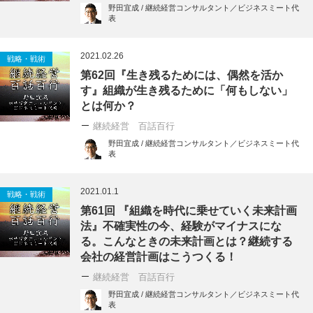
野田宜成 / 継続経営コンサルタント／ビジネスミート代
表
2021.02.26
戦略・戦術
第62回『生き残るためには、偶然を活か
す』組織が生き残るために「何もしない」
とは何か？
継続経営 百話百行
野田宜成 / 継続経営コンサルタント／ビジネスミート代
表
2021.01.1
戦略・戦術
第61回 『組織を時代に乗せていく未来計画
法』不確実性の今、経験がマイナスにな
る。こんなときの未来計画とは？継続する
会社の経営計画はこうつくる！
継続経営 百話百行
野田宜成 / 継続経営コンサルタント／ビジネスミート代
表