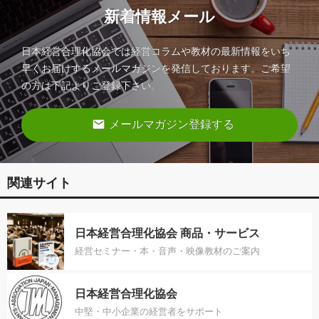
新着情報メール
日本経営合理化協会では経営コラムや教材の最新情報をいち
早くお届けするメールマガジンを発信しております。ご希望
の方は下記よりご登録下さい。
email
メールマガジン登録する
関連サイト
日本経営合理化協会 商品・サービス
経営セミナー・本・音声・映像教材のご案内
日本経営合理化協会
中堅・中小企業の経営者をサポート