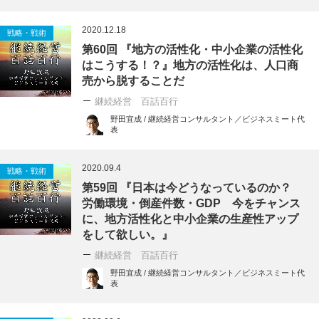
2020.12.18
戦略・戦術
第60回 『地方の活性化・中小企業の活性化
はこうする！？』地方の活性化は、人口商
売から脱することだ
継続経営 百話百行
野田宜成 / 継続経営コンサルタント／ビジネスミート代
表
2020.09.4
戦略・戦術
第59回 『日本は今どうなっているのか？
労働環境・倒産件数・GDP 今をチャンス
に、地方活性化と中小企業の生産性アップ
をして欲しい。』
継続経営 百話百行
野田宜成 / 継続経営コンサルタント／ビジネスミート代
表