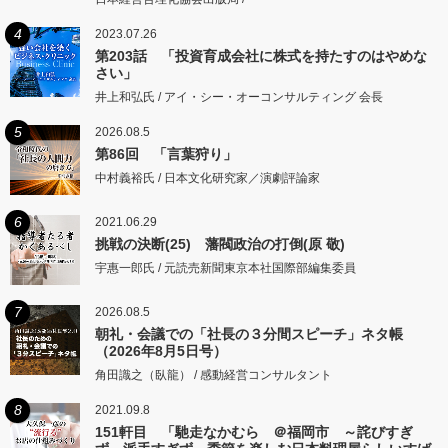
4
2023.07.26
第203話 「投資育成会社に株式を持たすのはやめな
さい」
井上和弘氏 / アイ・シー・オーコンサルティング 会長
5
2026.08.5
第86回 「言葉狩り」
中村義裕氏 / 日本文化研究家／演劇評論家
6
2021.06.29
挑戦の決断(25) 藩閥政治の打倒(原 敬)
宇惠一郎氏 / 元読売新聞東京本社国際部編集委員
7
2026.08.5
朝礼・会議での「社長の３分間スピーチ」ネタ帳
（2026年8月5日号）
角田識之（臥龍） / 感動経営コンサルタント
8
2021.09.8
151軒目 「馳走なかむら ＠福岡市 ～詫びすぎ