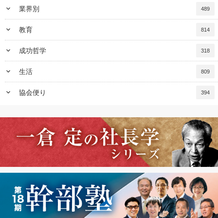
keyboard_arrow_down
業界別
489
keyboard_arrow_down
教育
814
keyboard_arrow_down
成功哲学
318
keyboard_arrow_down
生活
809
keyboard_arrow_down
協会便り
394