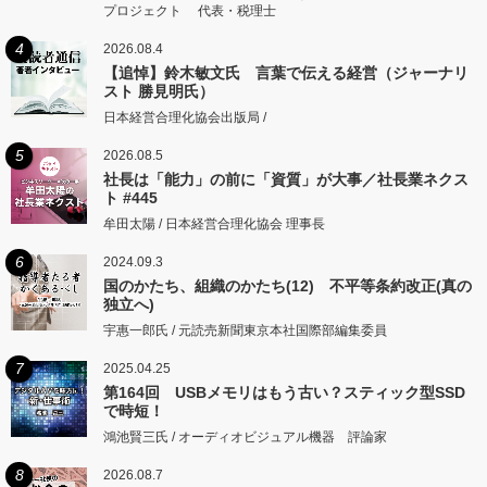
プロジェクト 代表・税理士
4
2026.08.4
【追悼】鈴木敏文氏 言葉で伝える経営（ジャーナリ
スト 勝見明氏）
日本経営合理化協会出版局 /
5
2026.08.5
社長は「能力」の前に「資質」が大事／社長業ネクス
ト #445
牟田太陽 / 日本経営合理化協会 理事長
6
2024.09.3
国のかたち、組織のかたち(12) 不平等条約改正(真の
独立へ)
宇惠一郎氏 / 元読売新聞東京本社国際部編集委員
7
2025.04.25
第164回 USBメモリはもう古い？スティック型SSD
で時短！
鴻池賢三氏 / オーディオビジュアル機器 評論家
8
2026.08.7