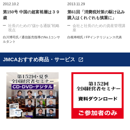
2012.10.2
2013.11.29
第150号 中国の超富裕層は３９
第61回「消費税対策の駆け込み
歳
購入はくれぐれも慎重に」
社長のための“儲かる通販”戦略
会社と社長のための資産管理講
視点
座
白川博司氏 / 通信販売指導のNo.1コンサ
白根寿晴氏 / FPインテリジェンス代表
ルタント
JMCAおすすめ商品・サービス
open_in_new