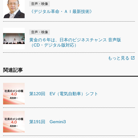
音声・映像
《デジタル革命・ＡＩ最新技術》
音声・映像
黄金の６年は、日本のビジネスチャンス 音声版
（CD・デジタル版対応）
もっと見る
open_in_new
関連記事
第120回 EV（電気自動車）シフト
第191回 Gemini3