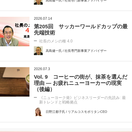
高島健一氏 / 社長専門新事業アドバイザー
2026.07.14
第205回 サッカーワールドカップの最
先端技術
社長のメシの種 4.0
高島健一氏 / 社長専門新事業アドバイザー
2026.07.3
Vol. 9 コーヒーの街が、抹茶を選んだ
理由 ― お疲れニューヨーカーの現実
（後編）
《ニューヨーク発》ビジネスリーダーの先読み: 最
新トレンドと戦略拠点
日野江都子氏 / リアルコスモポリタンCEO