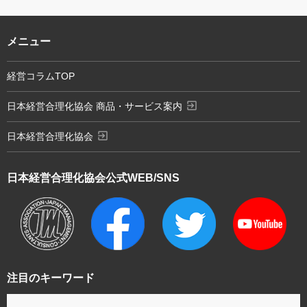
メニュー
経営コラムTOP
exit_to_app
日本経営合理化協会 商品・サービス案内
exit_to_app
日本経営合理化協会
日本経営合理化協会
公式WEB/SNS
注目のキーワード