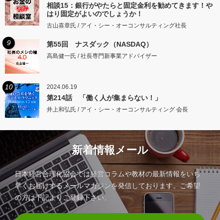
相談15：銀行がやたらと固定金利を勧めてきます！や
はり固定がよいのでしょうか！
古山喜章氏 / アイ・シー・オーコンサルティング社長
9
第55回 ナスダック（NASDAQ）
高島健一氏 / 社長専門新事業アドバイザー
10
2024.06.19
第214話 「働く人が集まらない！」
井上和弘氏 / アイ・シー・オーコンサルティング 会長
新着情報メール
日本経営合理化協会では経営コラムや教材の最新情報をいち
早くお届けするメールマガジンを発信しております。ご希望
の方は下記よりご登録下さい。