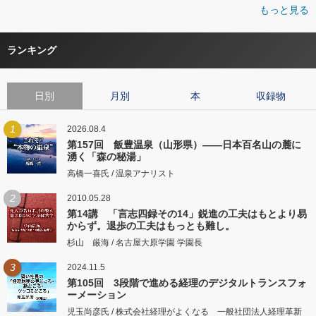
もっと見る
ランキング
日別
月別
本
収録物
1
2026.08.4
第157回 飯豊温泉（山形県）――日本百名山の麓に
湧く「森の秘湯」
高橋一喜氏 / 温泉アナリスト
2
2010.05.28
第14講 「言志四録その14」鋭進の工夫はもとより易
からず。退歩の工夫はもっとも難し。
杉山 厳海 / 名古屋大原学園 学園長
3
2024.11.5
第105回 3段階で進める経理のデジタルトランスフォ
ーメーション
児玉尚彦氏 / 株式会社経理がよくなる 一般社団法人経理革新