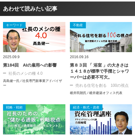
あわせて読みたい記事
キーワード
不動産
2025.09.9
2016.09.16
第184回 AIの雇用への影響
第８３回 「 浴室 」の大きさは
１４１８が標準で手摺とシャワ
社長のメシの種 4.0
ーバーは必要不可欠。
高島健一氏 / 社長専門新事業アドバイザ
売れる住宅を創る 100の視点
ー
碓井民朗氏 / 碓井建築オフィス代表
戦略・戦術
経済・株式・資産