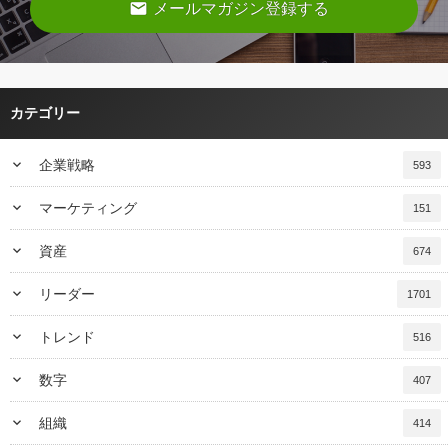
email
メールマガジン登録する
カテゴリー
keyboard_arrow_down
企業戦略
593
keyboard_arrow_down
マーケティング
151
keyboard_arrow_down
資産
674
keyboard_arrow_down
リーダー
1701
keyboard_arrow_down
トレンド
516
keyboard_arrow_down
数字
407
keyboard_arrow_down
組織
414