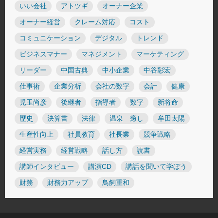
いい会社
アトツギ
オーナー企業
オーナー経営
クレーム対応
コスト
コミュニケーション
デジタル
トレンド
ビジネスマナー
マネジメント
マーケティング
リーダー
中国古典
中小企業
中谷彰宏
仕事術
企業分析
会社の数字
会計
健康
児玉尚彦
後継者
指導者
数字
新将命
歴史
決算書
法律
温泉 癒し
牟田太陽
生産性向上
社員教育
社長業
競争戦略
経営実務
経営戦略
話し方
読書
講師インタビュー
講演CD
講話を聞いて学ぼう
財務
財務力アップ
鳥飼重和