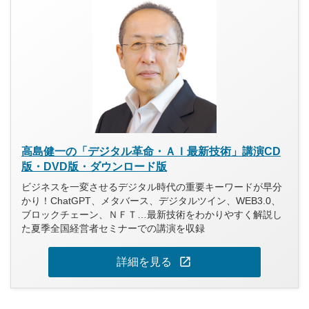
高島健一の「デジタル革命・ＡＩ最新技術」講演CD
版・DVD版・ダウンロード版
ビジネスを一変させるデジタル時代の重要キーワードが早分
かり！ChatGPT、メタバース、デジタルツイン、WEB3.0、
ブロックチェーン、ＮＦＴ…最新技術をわかりやすく解説し
た夏季全国経営者セミナーでの講演を収録
open_in_new
詳細を見る