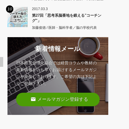
10
2017.03.3
第27回「思考系脳番地を鍛える"コーチン
グ"」
加藤俊徳 / 医師・脳科学者／脳の学校代表
新着情報メール
日本経営合理化協会では経営コラムや教材の
最新情報をいち早くお届けするメールマガジ
ンを発信しております。ご希望の方は下記よ
りご登録下さい。
email
メールマガジン登録する