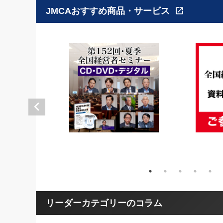
JMCAおすすめ商品・サービス
open_in_new
リーダーカテゴリーのコラム