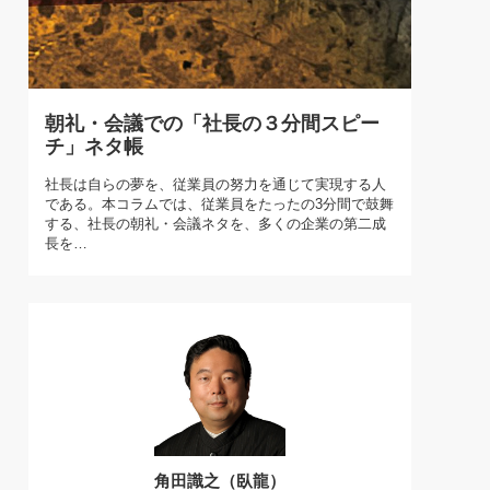
)
喜の『これぞ！"本物の温泉"』(157)
朝礼・会議での「社長の３分間スピー
チ」ネタ帳
社長は自らの夢を、従業員の努力を通じて実現する人
である。本コラムでは、従業員をたったの3分間で鼓舞
する、社長の朝礼・会議ネタを、多くの企業の第二成
長を…
角田識之（臥龍）