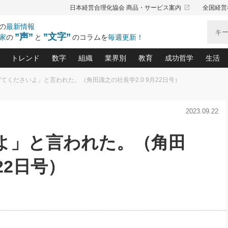
launch
日本経営合理化協会 商品・サービス案内
全国経営
の
最新情報
”声”
”文字”
家
の
と
のコラムを
毎週更新！
トレンド
数字
組織
業界別
教育
成功哲学
生活
てくださいよ」と言われた。（角田識之の社長学2.0 9月22日号）
る仕組みづくり講座(12)
産を守る一手(171)
ーワンで勝ち残る企業風土づくり(54)
《ニューヨーク発》ビジネスリーダーの先読み: 最新トレンド
オーナー社長の「お金の悩み相談室」(15)
「賃金の誤解」(135)
なぜ、トヨタ式で会社が伸びるのか？(
“出来る”管理職の条件(62)
中国哲学に学ぶ 不
おの
と戦略拠点(9)
(50)
2023.09.22
ーバル経営者は知ってい
(39)
スリーダー×次の一手「牟田太陽の社長業ネクスト」
おカネが残る決算書にするために、やっておきたいこと(
中小企業の新たな法律リスク(178)
売れる住宅を創る 100の視点(100)
あなただからお願いしたいと
令和時代の「社長の
”(9)
「社長の繁盛トレンド通信」(90)
デジ
向(204)
会社を守り抜くための緊急対策(100)
職場の生産性を下げるハラスメントの予防策(1
大久保一彦の“流行る”お店の仕組みづく
クレーム対応 実践マニュアル
先人の名句名言の教
よ」と言われた。（角田
トル・F・グジバチの『経営戦略の新常識』(12)
北村森の「今月のヒット商品」(109)
リーダ
2026.08.5
2
る経営」の極意
、決めておきたい、知っておきたい、やってお
強い決算書の会社はココが違う！(36)
賃金決定の定石(68)
柿内幸夫─社長のための現場改善(174
クレーム対応の新知識と新常
渡部昇一の「日本の
い
第109話 伝統的産品を21世紀
第
ジオジャパンの成功要因と
る者かくあるべし(635)
次の売れ筋をつかむ術(102)
ワイ
22日号）
」
に生かし切る！
損益分岐点を下げる、Ｐ／Ｌ不況時代の新戦略(12)
顧客・社員・社会から支持される「ウェルビ
デキル社員に育てる！ 社員
経営に活かす“十八史
の資産管理講座(95)
会議での「社長の３分間スピーチ」ネタ帳(159)
社長のメシの種 4.0(206)
門」(23)
必読
2026.08.5
新・会計経営と実学(37)
東川鷹年の「中小企業の人育
略(77)
53)
「経営知になる考え方」(57)
眼と耳
朝礼・会議での「社長の３分間
決算書の“見える化”術(12)
業績アップにつながる！ワン
スピーチ」ネタ帳（2026年8月5
ブランド戦略(39)
日号）
なたにお願いしたいと思われる「一流の仕事術」(28)
社長の
賢い社長の「経理財務の見どころ・勘どころ・ツッコ
欧米資産家に学ぶ二世教育(1
ぐせ経営哲学(100)
ろ」(149)
米国