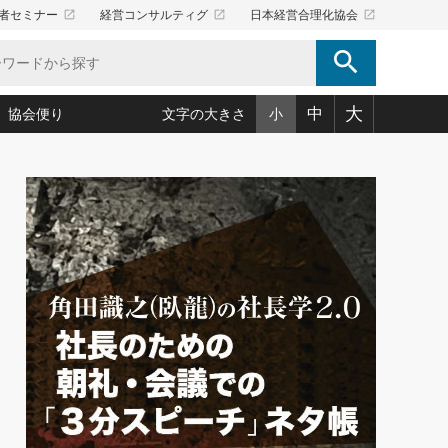
launch
launch
launch
者セミナー
経営コンサルティグ
日本経営合理化協会
search
大
中
協会便り
文字の大きさ
小
5)
況は会社守成の好機(38)
ころ心平の ──社長のための「か・ら・だマネジメント」
「愛読者通信」著者インタビュー(44)
34)
思われる 気配りの達人(127)
人間力の磨き方」(86)
ビジネス見聞録 経営ニュース(100)
タルＡＶを味方に！新・仕事術(180)
0)
り(210)
(92)
え 東洋思想に学ぶ経営学(132)
作間信司の経営無形庵(けいえいむぎょうあん)(166)
ー脳の鍛え方(32)
もっとみる
026.08.5
)
識(57)
指導者たち」(32)
経営セミナー情報局(1)
86回 「言葉狩り」
ンを楽しむ基礎レッスン(12)
ーイング経営入
教育の決め手(203)
略”(30)
繁栄への着眼点 牟田太陽(76)
！社長が読むべき今月の4冊(88)
て」(38)
講話を聞いて学ぼう 実学・耳学・磨く「ミミガク」のすすめ
で楽しむ読書術(162)
(7)
ランク上の手紙・メール術(100)
「氣」(30)
ミどこ
00)
スポーツ・ビジネスに学ぶ心理学(98)