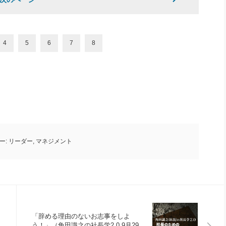
4
5
6
7
8
ー:
リーダー
,
マネジメント
「辞める理由のないお志事をしよ
う！」（角田識之の社長学2.0 9月29