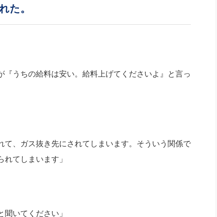
社長のための“全員営業”(30
れた。
腕をつくる 人と組織を動かす(200)
銀行交渉はこうしなさい！(12)
高橋一
行動科学マネジメント(5)
の社長のビジョン実現道場(10)
が『うちの給料は安い。給料上げてくださいよ』と言っ
れて、ガス抜き先にされてしまいます。そういう関係で
られてしまいます」
と聞いてください」