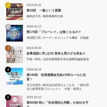
1
2010.05.31
第18回 一族という意識
榊原節子氏 / 榊原事務所代表
2
2026.02.27
第174回「ブルーレイ」は無くなるの？
鴻池賢三氏 / オーディオビジュアル機器 評論家
3
2019.08.20
故事成語に学ぶ(33) 君命も受けざる所あり
宇惠一郎氏 / 元読売新聞東京本社国際部編集委員
4
2026.06.23
第144回 役員退職金支給の5年ルールに注
意！
児玉尚彦氏 / 株式会社経理がよくなる 一般社団
法人経理革新プロジェクト 代表・税理士
5
2025.10.22
第404回 時に「非合理的な判断」が会社を守
る