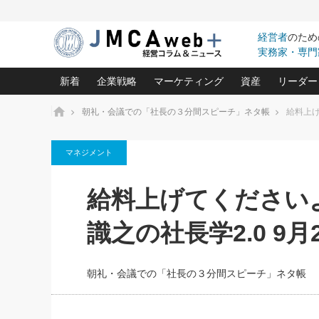
経営者
のため
実務家・専門
新着
企業戦略
マーケティング
資産
リーダー
ホーム
朝礼・会議での「社長の３分間スピーチ」ネタ帳
給料上げ
中小企業の「１位づくり」戦略(96)
ネット戦略成功の秘訣 圧倒的に儲か
あなたの会社と資
オンリ
マネジメント
利益を最大化する「業務改善」横田尚哉氏(5)
ビジネスを一瞬で制する！一流グロ
どうなる金融業界
ビジネ
る“社長の戦略印象リスクマネジメント
(446)
強い会社を築く ビジネス・クリニック(240)
中国経済の最新動
給料上げてください
ロングセラーの玉手箱(9)
ピョー
2026.08.7
2026.08.7
日本レーザー「人を大切にしながら利益を上げ
事業承継の前に
相談15：銀行がやたらと固定金
第153回「内需企業があっと
(3)
大復活＆快進撃！ユニバーサルスタ
きたいコト(12)
指導者た
識之の社長学2.0 9月
利を勧めてきます！やはり固定
う間にグローバル成長企業に
は(5)
がよいのでしょうか！
FOOD & LIFE COMPANIES
武器としてのM&A入門(3)
会社と社長のため
朝礼・
最高の自分を表現する 成功イメージ戦
社長のための“儲かる通販”戦略視点(151)
深読み企業分析(1
楠木建の
朝礼・会議での「社長の３分間スピーチ」ネタ帳
酒井光雄 成功事例に学ぶ繁栄企業の
継続経営 百話百行(85)
次もあ
野田久美子 香港ビジネス成功法(10)
社長の口