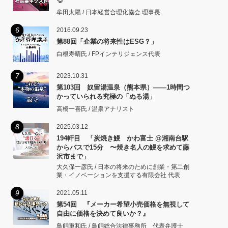
牟田太陽 / 日本経営合理化協会 理事長
6
2016.09.23
第88回「企業の将来性はESG？」
白根寿晴氏 / FPインテリジェンス代表
7
2023.10.31
第103回 奴留湯温泉（熊本県）――1時間つ
かっていられる究極の「ぬる湯」
高橋一喜氏 / 温泉アナリスト
8
2025.03.12
194軒目 「炭焼き鰻 かわ富士 @湘南台駅
からバスで15分 〜焼き名人の鰻を求めて藤
沢市まで」
大久保一彦氏 / 日本の将来のために創業・第二創
業・イノベーションを支援する有限会社 代表
9
2021.05.11
第54回 『メーカー希望小売価格を無視して
自由に価格を決めて良いか？』
鳥飼重和氏 / 鳥飼総合法律事務所 代表弁護士