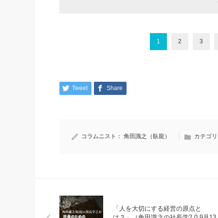
1
2
3
Tweet
Share
コラムニスト：
角田識之（臥龍）
カテゴリ
「人を大切にする経営の原点と
は？」（角田識之の社長学2.0 9月13