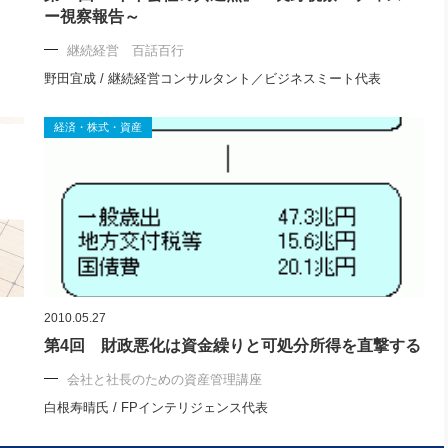
ー視察報告～
継続経営 百話百行
野田宜成 / 継続経営コンサルタント／ビジネスミート代表
経済・株式・資産
2010.05.27
第4回 財政悪化は資金繰りと可処分所得を直撃する
会社と社長のための資産管理講座
白根寿晴氏 / FPインテリジェンス代表