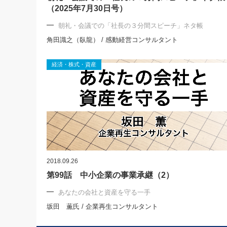
（2025年7月30日号）
朝礼・会議での「社長の３分間スピーチ」ネタ帳
角田識之（臥龍） / 感動経営コンサルタント
経済・株式・資産
2018.09.26
第99話 中小企業の事業承継（2）
あなたの会社と資産を守る一手
坂田 薫氏 / 企業再生コンサルタント