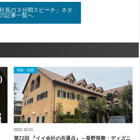
社長の３分間スピーチ」ネタ
の記事一覧へ
戦略・戦術
2022.10.21
第72回 『イイ会社の共通点』～長野視察・ディズニ