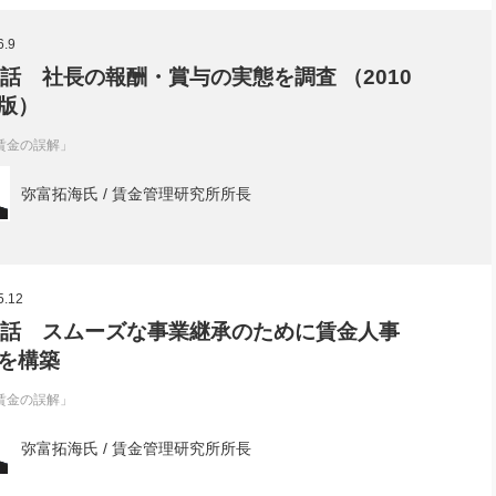
社長のための“全員営業”(30
腕をつくる 人と組織を動かす(200)
銀行交渉はこうしなさい！(12)
高橋一
6.9
行動科学マネジメント(5)
の社長のビジョン実現道場(10)
3話 社長の報酬・賞与の実態を調査 （2010
版）
賃金の誤解」
弥富拓海氏 / 賃金管理研究所所長
5.12
2話 スムーズな事業継承のために賃金人事
を構築
賃金の誤解」
弥富拓海氏 / 賃金管理研究所所長