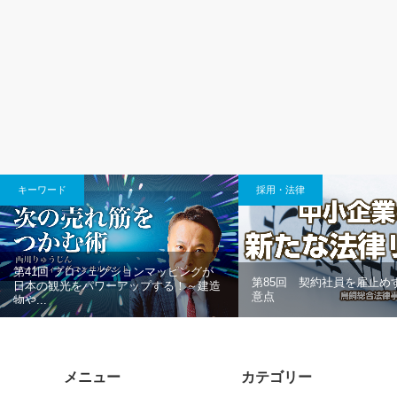
キーワード
採用・法律
第41回 プロジェクションマッピングが
第85回 契約社員を雇止め
日本の観光をパワーアップする！～建造
意点
物や...
メニュー
カテゴリー