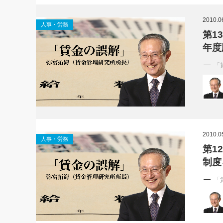
社長の右
2010.0
人事・労務
酒井英之
第1
年度
「
2010.0
人事・労務
第1
制度
「