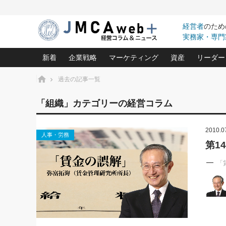
経営者
のため
実務家・専門
新着
企業戦略
マーケティング
資産
リーダー
ホーム
過去の記事一覧
中小企業の「１位づくり」戦略(96)
ネット戦略成功の秘訣 圧倒的に儲か
あなたの会社と資
オンリ
「組織」カテゴリーの経営コラム
利益を最大化する「業務改善」横田尚哉氏(5)
ビジネスを一瞬で制する！一流グロ
どうなる金融業界
ビジネ
る“社長の戦略印象リスクマネジメント
(446)
2010.0
強い会社を築く ビジネス・クリニック(240)
中国経済の最新動
人事・労務
ロングセラーの玉手箱(9)
ピョー
2026.08.7
2026.08.7
第1
日本レーザー「人を大切にしながら利益を上げ
事業承継の前に
相談15：銀行がやたらと固定金
第153回「内需企業があっと
(3)
大復活＆快進撃！ユニバーサルスタ
きたいコト(12)
指導者た
利を勧めてきます！やはり固定
う間にグローバル成長企業に
「
は(5)
がよいのでしょうか！
FOOD & LIFE COMPANIES
武器としてのM&A入門(3)
会社と社長のため
朝礼・
最高の自分を表現する 成功イメージ戦
社長のための“儲かる通販”戦略視点(151)
深読み企業分析(1
楠木建の
酒井光雄 成功事例に学ぶ繁栄企業の
継続経営 百話百行(85)
次もあ
野田久美子 香港ビジネス成功法(10)
社長の口