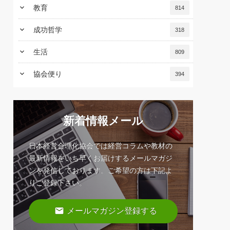
keyboard_arrow_down
教育
814
keyboard_arrow_down
成功哲学
318
keyboard_arrow_down
生活
809
keyboard_arrow_down
協会便り
394
新着情報メール
日本経営合理化協会では経営コラムや教材の
最新情報をいち早くお届けするメールマガジ
ンを発信しております。ご希望の方は下記よ
りご登録下さい。
email
メールマガジン登録する