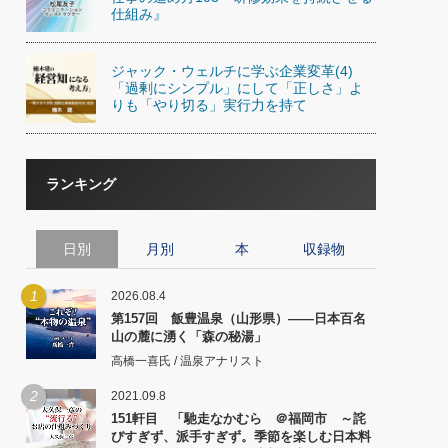
仕組み』
ジャック・ウェルチに学ぶ企業変革(4)
「過剰にシンプル」にして「正しさ」よ
りも「やり切る」実行力を持て
ランキング
日別
月別
本
収録物
1
2026.08.4
第157回 飯豊温泉（山形県）――日本百名
山の麓に湧く「森の秘湯」
高橋一喜氏 / 温泉アナリスト
2
2021.09.8
151軒目 「馳走なかむら ＠福岡市 ～詫
びすぎず、派手すぎず。季節を楽しむ日本料