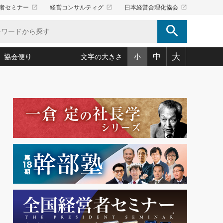
launch
launch
launch
者セミナー
経営コンサルティグ
日本経営合理化協会
search
大
中
協会便り
文字の大きさ
小
5)
況は会社守成の好機(38)
ころ心平の ──社長のための「か・ら・だマネジメント」
「愛読者通信」著者インタビュー(44)
34)
思われる 気配りの達人(127)
人間力の磨き方」(86)
ビジネス見聞録 経営ニュース(100)
タルＡＶを味方に！新・仕事術(180)
0)
り(210)
(92)
え 東洋思想に学ぶ経営学(132)
作間信司の経営無形庵(けいえいむぎょうあん)(166)
ー脳の鍛え方(32)
もっとみる
026.08.5
)
識(57)
指導者たち」(32)
経営セミナー情報局(1)
86回 「言葉狩り」
ンを楽しむ基礎レッスン(12)
ーイング経営入
教育の決め手(203)
略”(30)
繁栄への着眼点 牟田太陽(76)
！社長が読むべき今月の4冊(88)
て」(38)
講話を聞いて学ぼう 実学・耳学・磨く「ミミガク」のすすめ
で楽しむ読書術(162)
(7)
ランク上の手紙・メール術(100)
「氣」(30)
ミどこ
00)
スポーツ・ビジネスに学ぶ心理学(98)