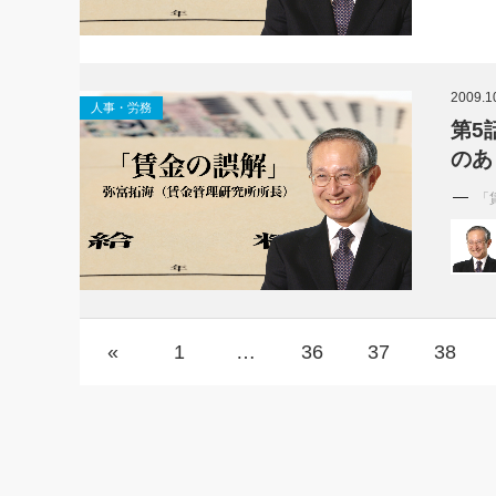
2009.1
人事・労務
第5
のあ
「
«
1
…
36
37
38