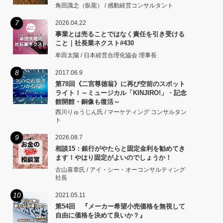
角田識之（臥龍） / 感動経営コンサルタント
7
2026.04.22
事業とは売ることではなく責任を引き受ける
こと｜社長業ネクスト#430
牟田太陽 / 日本経営合理化協会 理事長
8
2017.06.9
第78回《二宮尊徳翁》に再び空前のスポット
ライト！～ミュージカル「KINJIRO!」・記念
館開館・銅像も復活～
西川りゅうじん氏 / マーケティング コンサルタン
ト
9
2026.08.7
相談15：銀行がやたらと固定金利を勧めてき
ます！やはり固定がよいのでしょうか！
古山喜章氏 / アイ・シー・オーコンサルティング
社長
10
2021.05.11
第54回 『メーカー希望小売価格を無視して
自由に価格を決めて良いか？』