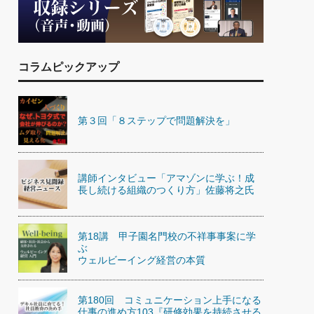
)
喜の『これぞ！"本物の温泉"』(157)
コラムピックアップ
第３回「８ステップで問題解決を」
講師インタビュー「アマゾンに学ぶ！成
長し続ける組織のつくり方」佐藤将之氏
第18講 甲子園名門校の不祥事事案に学
ぶ
ウェルビーイング経営の本質
第180回 コミュニケーション上手になる
仕事の進め方103『研修効果を持続させる