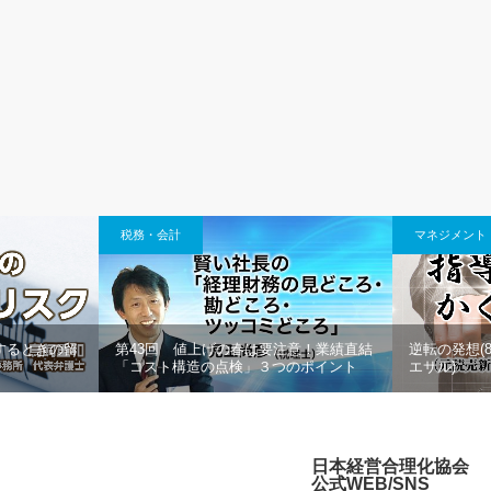
税務・会計
マネジメント
するときの留
第43回 値上げの春は要注意！業績直結
逆転の発想(
「コスト構造の点検」３つのポイント
エサル)
日本経営合理化協会
公式WEB/SNS