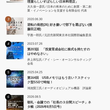
理屋らしいすばらしい日本料理店」
大久保一彦氏 / 日本の将来のために創業・第二創
業・イノベーションを支援する有限会社 代表
3
2020.06.30
逆転の発想(26) 好き嫌いで部下を選ばない(後
藤田正晴)
宇惠一郎氏 / 元読売新聞東京本社国際部編集委員
4
2023.07.26
第203話 「投資育成会社に株式を持たすの
はやめなさい」
井上和弘氏 / アイ・シー・オーコンサルティング
会長
5
2025.04.25
第164回 USBメモリはもう古い？スティッ
ク型SSDで時短！
鴻池賢三氏 / オーディオビジュアル機器 評論家
6
2026.08.5
朝礼・会議での「社長の３分間スピーチ」ネ
タ帳（2026年8月5日号）