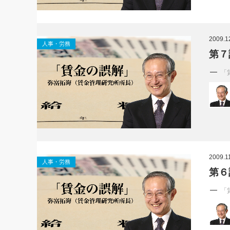
2009.1
人事・労務
第７
「
2009.1
人事・労務
第６
「