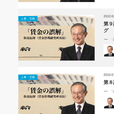
2010.0
人事・労務
第９
グ
「
2010.0
人事・労務
第８
「