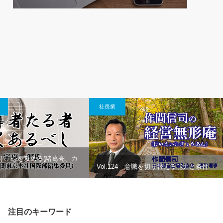
社長業
8) 心を攻める(諸葛亮、カ
Vol.124 意識を切り替える能力と条件
注目のキーワード