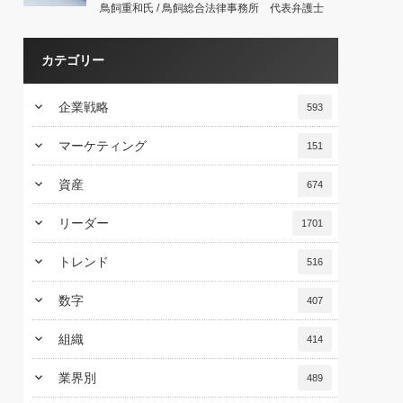
鳥飼重和氏 / 鳥飼総合法律事務所 代表弁護士
カテゴリー
keyboard_arrow_down
企業戦略
593
keyboard_arrow_down
マーケティング
151
keyboard_arrow_down
資産
674
keyboard_arrow_down
リーダー
1701
keyboard_arrow_down
トレンド
516
keyboard_arrow_down
数字
407
keyboard_arrow_down
組織
414
keyboard_arrow_down
業界別
489