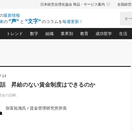
launch
日本経営合理化協会 商品・サービス案内
全国経営
の
最新情報
”声”
”文字”
家
の
と
のコラムを
毎週更新！
トレンド
数字
組織
業界別
教育
成功哲学
生活
る仕組みづくり講座(12)
産を守る一手(171)
ーワンで勝ち残る企業風土づくり(54)
《ニューヨーク発》ビジネスリーダーの先読み: 最新トレンド
オーナー社長の「お金の悩み相談室」(15)
「賃金の誤解」(135)
なぜ、トヨタ式で会社が伸びるのか？(
“出来る”管理職の条件(62)
中国哲学に学ぶ 不
おの
と戦略拠点(9)
(50)
ーバル経営者は知ってい
(39)
スリーダー×次の一手「牟田太陽の社長業ネクスト」
おカネが残る決算書にするために、やっておきたいこと(
中小企業の新たな法律リスク(178)
売れる住宅を創る 100の視点(100)
あなただからお願いしたいと
令和時代の「社長の
”(9)
「社長の繁盛トレンド通信」(90)
デジ
7.14
向(204)
会社を守り抜くための緊急対策(100)
職場の生産性を下げるハラスメントの予防策(1
大久保一彦の“流行る”お店の仕組みづく
クレーム対応 実践マニュアル
先人の名句名言の教
トル・F・グジバチの『経営戦略の新常識』(12)
北村森の「今月のヒット商品」(109)
リーダ
2026.08.5
2
4話 昇給のない賃金制度はできるのか
る経営」の極意
、決めておきたい、知っておきたい、やってお
強い決算書の会社はココが違う！(36)
賃金決定の定石(68)
柿内幸夫─社長のための現場改善(174
クレーム対応の新知識と新常
渡部昇一の「日本の
い
第109話 伝統的産品を21世紀
第
ジオジャパンの成功要因と
る者かくあるべし(635)
次の売れ筋をつかむ術(102)
ワイ
」
に生かし切る！
賃金の誤解」
損益分岐点を下げる、Ｐ／Ｌ不況時代の新戦略(12)
顧客・社員・社会から支持される「ウェルビ
デキル社員に育てる！ 社員
経営に活かす“十八史
の資産管理講座(95)
会議での「社長の３分間スピーチ」ネタ帳(159)
社長のメシの種 4.0(206)
門」(23)
必読
2026.08.5
新・会計経営と実学(37)
東川鷹年の「中小企業の人育
略(77)
弥富拓海氏 / 賃金管理研究所所長
53)
「経営知になる考え方」(57)
眼と耳
朝礼・会議での「社長の３分間
決算書の“見える化”術(12)
業績アップにつながる！ワン
スピーチ」ネタ帳（2026年8月5
ブランド戦略(39)
日号）
なたにお願いしたいと思われる「一流の仕事術」(28)
社長の
賢い社長の「経理財務の見どころ・勘どころ・ツッコ
欧米資産家に学ぶ二世教育(1
ぐせ経営哲学(100)
ろ」(149)
米国