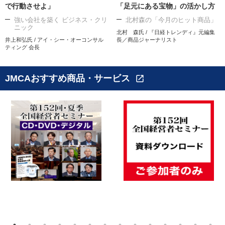
で行動させよ」
「足元にある宝物」の活かし方
強い会社を築く ビジネス・クリ
北村森の「今月のヒット商品」
ニック
北村 森氏 / 『日経トレンディ』元編集
井上和弘氏 / アイ・シー・オーコンサル
長／商品ジャーナリスト
ティング 会長
JMCAおすすめ商品・サービス
open_in_new