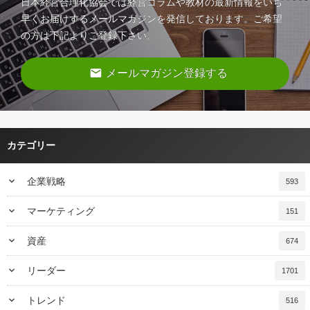
日本経営合理化協会では経営コラムや教材の最新情報をいち
早くお届けするメールマガジンを発信しております。ご希望
の方は下記よりご登録下さい。
email
メールマガジン登録する
カテゴリー
keyboard_arrow_down
企業戦略
593
keyboard_arrow_down
マーケティング
151
keyboard_arrow_down
資産
674
keyboard_arrow_down
リーダー
1701
keyboard_arrow_down
トレンド
516