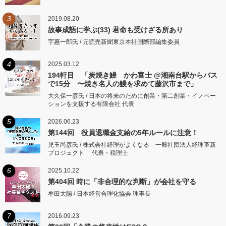
3
2019.08.20
故事成語に学ぶ(33) 君命も受けざる所あり
宇惠一郎氏 / 元読売新聞東京本社国際部編集委員
4
2025.03.12
194軒目 「炭焼き鰻 かわ富士 @湘南台駅からバス
で15分 〜焼き名人の鰻を求めて藤沢市まで」
大久保一彦氏 / 日本の将来のために創業・第二創業・イノベー
ションを支援する有限会社 代表
5
2026.06.23
第144回 役員退職金支給の5年ルールに注意！
児玉尚彦氏 / 株式会社経理がよくなる 一般社団法人経理革新
プロジェクト 代表・税理士
6
2025.10.22
第404回 時に「非合理的な判断」が会社を守る
牟田太陽 / 日本経営合理化協会 理事長
7
2016.09.23