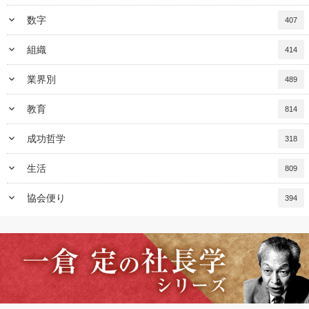
keyboard_arrow_down
数字
407
keyboard_arrow_down
組織
414
keyboard_arrow_down
業界別
489
keyboard_arrow_down
教育
814
keyboard_arrow_down
成功哲学
318
keyboard_arrow_down
生活
809
keyboard_arrow_down
協会便り
394