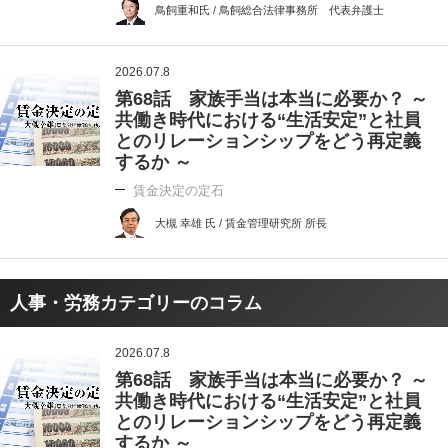
鳥飼重和氏 / 鳥飼総合法律事務所 代表弁護士
2026.07.8
第68話 家族手当は本当に必要か？ ～
共働き時代における“生活安定”と社員
とのリレーションシップをどう再定義
するか ～
賃金決定の定石
大槻 幸雄 氏 / 賃金管理研究所 所長
人事・労務カテゴリーのコラム
2026.07.8
第68話 家族手当は本当に必要か？ ～
共働き時代における“生活安定”と社員
とのリレーションシップをどう再定義
するか ～