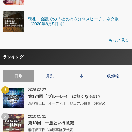
朝礼・会議での「社長の３分間スピーチ」ネタ帳
（2026年8月5日号）
もっと見る
ランキング
日別
月別
本
収録物
1
2026.02.27
第174回「ブルーレイ」は無くなるの？
鴻池賢三氏 / オーディオビジュアル機器 評論家
2
2010.05.31
第18回 一族という意識
榊原節子氏 / 榊原事務所代表