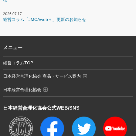
2026.07.17
経営コラム「JMCAweb＋」更新のお知らせ
メニュー
経営コラムTOP
exit_to_app
日本経営合理化協会 商品・サービス案内
exit_to_app
日本経営合理化協会
日本経営合理化協会
公式WEB/SNS