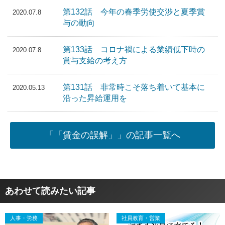
第132話 今年の春季労使交渉と夏季賞
2020.07.8
与の動向
第133話 コロナ禍による業績低下時の
2020.07.8
賞与支給の考え方
第131話 非常時こそ落ち着いて基本に
2020.05.13
沿った昇給運用を
「「賃金の誤解」」の記事一覧へ
あわせて読みたい記事
人事・労務
社員教育・営業