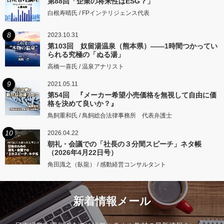
第88回「企業の将来性はESG？」
白根寿晴氏 / FPインテリジェンス代表
8
2023.10.31
第103回 奴留湯温泉（熊本県）――1時間つかってい
られる究極の「ぬる湯」
高橋一喜氏 / 温泉アナリスト
9
2021.05.11
第54回 『メーカー希望小売価格を無視して自由に価
格を決めて良いか？』
鳥飼重和氏 / 鳥飼総合法律事務所 代表弁護士
10
2026.04.22
朝礼・会議での「社長の３分間スピーチ」ネタ帳
（2026年4月22日号）
角田識之（臥龍） / 感動経営コンサルタント
新着情報メール