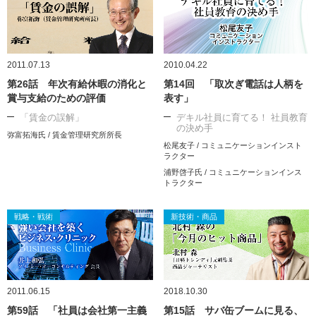
2011.07.13
2010.04.22
第26話 年次有給休暇の消化と
第14回 「取次ぎ電話は人柄を
賞与支給のための評価
表す」
「賃金の誤解」
デキル社員に育てる！ 社員教育
の決め手
弥富拓海氏 / 賃金管理研究所所長
松尾友子 / コミュニケーションインスト
ラクター
浦野啓子氏 / コミュニケーションインス
トラクター
戦略・戦術
新技術・商品
2011.06.15
2018.10.30
第59話 「社員は会社第一主義
第15話 サバ缶ブームに見る、