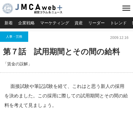
menu
新着
企業戦略
マーケティング
資産
リーダー
トレンド
人事・労務
2009.12.16
第７話 試用期間とその間の給料
「賃金の誤解」
面接試験や筆記試験を経て、これはと思う新人の採用
を決めました。この採用に際しての試用期間とその間の給
料を考えて見ましょう。