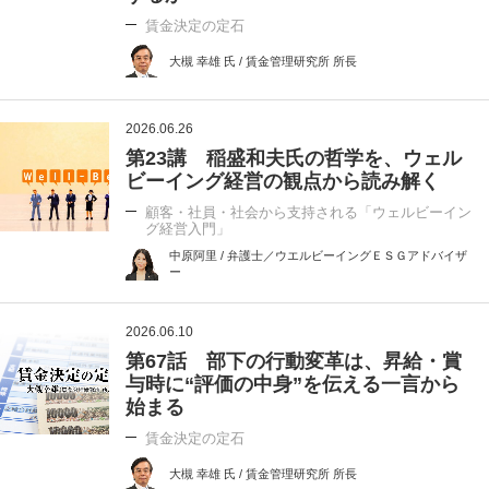
賃金決定の定石
大槻 幸雄 氏 / 賃金管理研究所 所長
2026.06.26
第23講 稲盛和夫氏の哲学を、ウェル
ビーイング経営の観点から読み解く
顧客・社員・社会から支持される「ウェルビーイン
グ経営入門」
中原阿里 / 弁護士／ウエルビーイングＥＳＧアドバイザ
ー
2026.06.10
第67話 部下の行動変革は、昇給・賞
与時に“評価の中身”を伝える一言から
始まる
賃金決定の定石
大槻 幸雄 氏 / 賃金管理研究所 所長