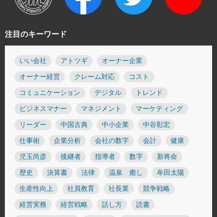
注目のキーワード
いい会社
アトツギ
オーナー企業
オーナー経営
クレーム対応
コスト
コミュニケーション
デジタル
トレンド
ビジネスマナー
マネジメント
マーケティング
リーダー
中国古典
中小企業
中谷彰宏
仕事術
企業分析
会社の数字
会計
健康
児玉尚彦
後継者
指導者
数字
新将命
歴史
決算書
法律
温泉 癒し
牟田太陽
生産性向上
社員教育
社長業
競争戦略
経営実務
経営戦略
話し方
読書