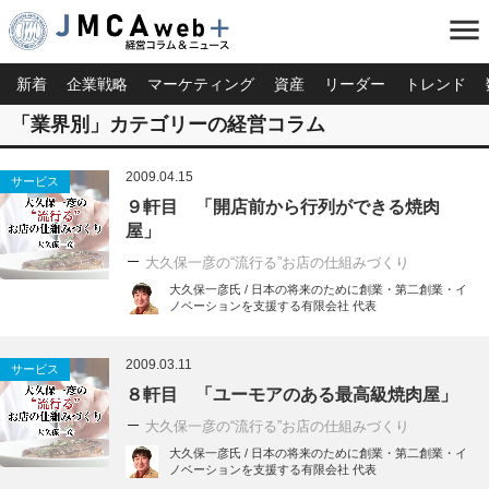
menu
新着
企業戦略
マーケティング
資産
リーダー
トレンド
「業界別」カテゴリーの経営コラム
2009.04.15
サービス
９軒目 「開店前から行列ができる焼肉
屋」
大久保一彦の“流行る”お店の仕組みづくり
大久保一彦氏 / 日本の将来のために創業・第二創業・イ
ノベーションを支援する有限会社 代表
2009.03.11
サービス
８軒目 「ユーモアのある最高級焼肉屋」
大久保一彦の“流行る”お店の仕組みづくり
大久保一彦氏 / 日本の将来のために創業・第二創業・イ
ノベーションを支援する有限会社 代表