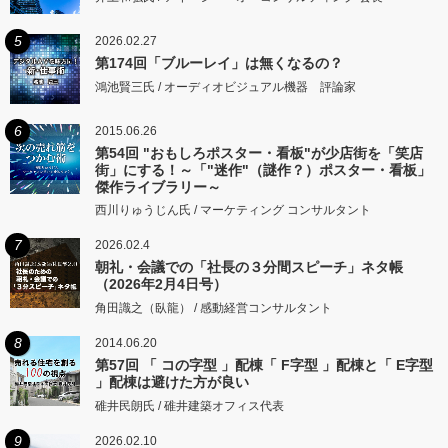
5
2026.02.27
第174回「ブルーレイ」は無くなるの？
鴻池賢三氏 / オーディオビジュアル機器 評論家
6
2015.06.26
第54回 "おもしろポスター・看板"が少店街を「笑店
街」にする！～「"迷作"（謎作？）ポスター・看板」
傑作ライブラリー～
西川りゅうじん氏 / マーケティング コンサルタント
7
2026.02.4
朝礼・会議での「社長の３分間スピーチ」ネタ帳
（2026年2月4日号）
角田識之（臥龍） / 感動経営コンサルタント
8
2014.06.20
第57回 「 コの字型 」配棟「 F字型 」配棟と「 E字型
」配棟は避けた方が良い
碓井民朗氏 / 碓井建築オフィス代表
9
2026.02.10