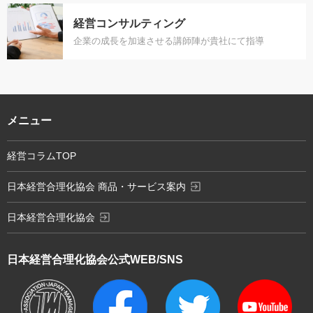
経営コンサルティング
企業の成長を加速させる講師陣が貴社にて指導
メニュー
経営コラムTOP
exit_to_app
日本経営合理化協会 商品・サービス案内
exit_to_app
日本経営合理化協会
日本経営合理化協会
公式WEB/SNS