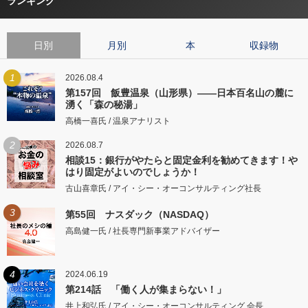
ランキング
日別
月別
本
収録物
1
2026.08.4
第157回 飯豊温泉（山形県）――日本百名山の麓に
湧く「森の秘湯」
高橋一喜氏 / 温泉アナリスト
2
2026.08.7
相談15：銀行がやたらと固定金利を勧めてきます！や
はり固定がよいのでしょうか！
古山喜章氏 / アイ・シー・オーコンサルティング社長
3
第55回 ナスダック（NASDAQ）
高島健一氏 / 社長専門新事業アドバイザー
4
2024.06.19
第214話 「働く人が集まらない！」
井上和弘氏 / アイ・シー・オーコンサルティング 会長