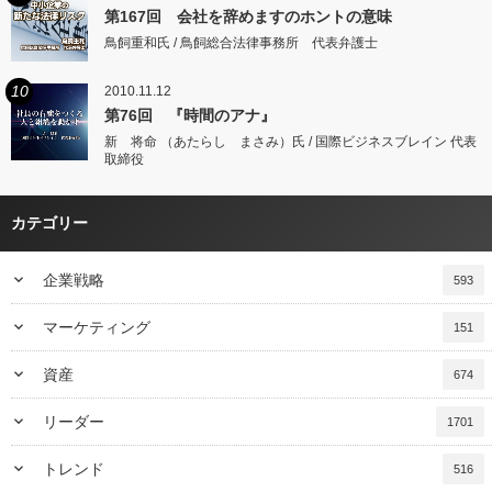
第167回 会社を辞めますのホントの意味
鳥飼重和氏 / 鳥飼総合法律事務所 代表弁護士
10
2010.11.12
第76回 『時間のアナ』
新 将命 （あたらし まさみ）氏 / 国際ビジネスブレイン 代表
取締役
カテゴリー
keyboard_arrow_down
企業戦略
593
keyboard_arrow_down
マーケティング
151
keyboard_arrow_down
資産
674
keyboard_arrow_down
リーダー
1701
keyboard_arrow_down
トレンド
516