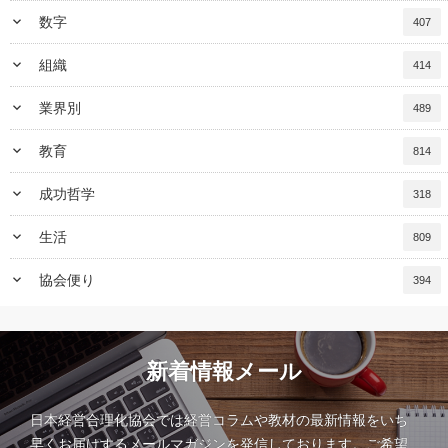
keyboard_arrow_down
数字
407
keyboard_arrow_down
組織
414
keyboard_arrow_down
業界別
489
keyboard_arrow_down
教育
814
keyboard_arrow_down
成功哲学
318
keyboard_arrow_down
生活
809
keyboard_arrow_down
協会便り
394
新着情報メール
日本経営合理化協会では経営コラムや教材の最新情報をいち
早くお届けするメールマガジンを発信しております。ご希望