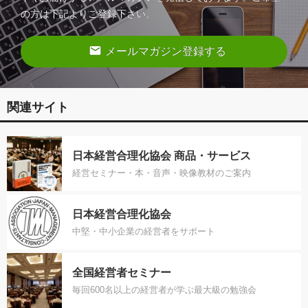
の方は下記よりご登録下さい。
email
メールマガジン登録する
関連サイト
日本経営合理化協会 商品・サービス
経営セミナー・本・音声・映像教材のご案内
日本経営合理化協会
中堅・中小企業の経営者をサポート
全国経営者セミナー
毎回600名以上の経営者が学ぶ最大級の勉強会