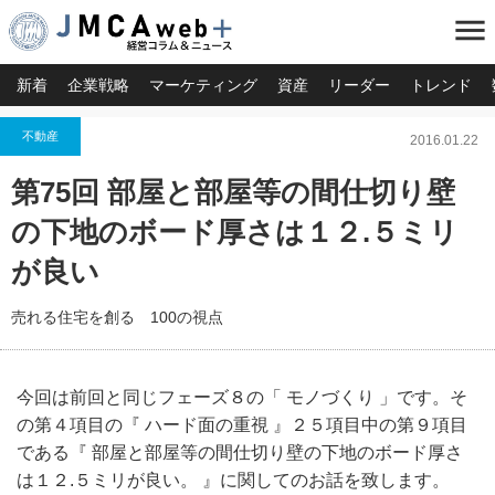
menu
新着
企業戦略
マーケティング
資産
リーダー
トレンド
不動産
2016.01.22
第75回 部屋と部屋等の間仕切り壁
の下地のボード厚さは１２.５ミリ
が良い
売れる住宅を創る 100の視点
今回は前回と同じフェーズ８の「 モノづくり 」です。そ
の第４項目の『 ハード面の重視 』２５項目中の第９項目
である『 部屋と部屋等の間仕切り壁の下地のボード厚さ
は１２.５ミリが良い。 』に関してのお話を致します。