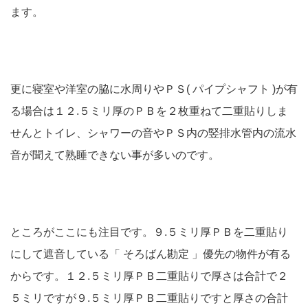
ます。
更に寝室や洋室の脇に水周りやＰＳ( パイプシャフト )が有
る場合は１２.５ミリ厚のＰＢを２枚重ねて二重貼りしま
せんとトイレ、シャワーの音やＰＳ内の竪排水管内の流水
音が聞えて熟睡できない事が多いのです。
ところがここにも注目です。９.５ミリ厚ＰＢを二重貼り
にして遮音している「 そろばん勘定 」優先の物件が有る
からです。１２.５ミリ厚ＰＢ二重貼りで厚さは合計で２
５ミリですが９.５ミリ厚ＰＢ二重貼りですと厚さの合計