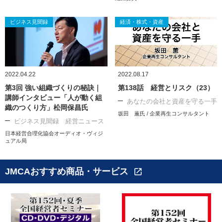
ビジネス見聞録
経済・株式・資産
2022.04.22
2022.08.17
第3回 強い組織づくりの秘訣｜
第138話 経営とリスク（23）
講師インタビュー「人が動く組
あなたの会社と資産を守る一手
織のつくり方」松岡保昌氏
坂田 薫氏 / 企業再生コンサルタント
ビジネス見聞録 経営ニュース
日本経営合理化協会オーディオ・ヴィジ
ュアル局
JMCAおすすめ商品・サービス
open_in_new