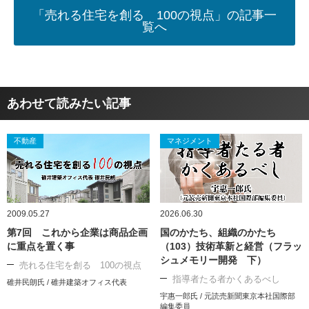
「売れる住宅を創る 100の視点」の記事一
覧へ
あわせて読みたい記事
不動産
マネジメント
2009.05.27
2026.06.30
第7回 これから企業は商品企画
国のかたち、組織のかたち
に重点を置く事
（103）技術革新と経営（フラッ
シュメモリー開発 下）
売れる住宅を創る 100の視点
指導者たる者かくあるべし
碓井民朗氏 / 碓井建築オフィス代表
宇惠一郎氏 / 元読売新聞東京本社国際部
編集委員