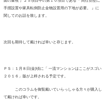
面の重視 』２５項目中の第１０項目である『 間仕切壁に
手摺設置や家具転倒防止金物設置用の下地が必要。 』に
関してのお話を致します。
次回も期待して戴ければ幸いと存じます。
ＰＳ：１月８日(金)頃に「 一流マンションはここがスゴい
２０１６」版が上梓される予定です。
このコラムを御覧戴いていらっしゃる方々が購入し
て戴ければ幸いです。