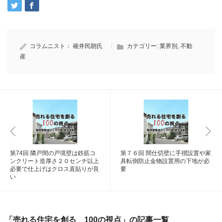
コラムニスト：
碓井民朗氏
カテゴリー:
業界別
,
不動
産
第74回 隣戸間の戸境壁は鉄筋コ
第７６回 間仕切壁に手摺設置や家
ンクリート造厚さ２０センチ以上
具転倒防止金物設置用の下地が必
必要で仕上げはクロス直貼りが良
要
い
「売れる住宅を創る 100の視点」の記事一覧