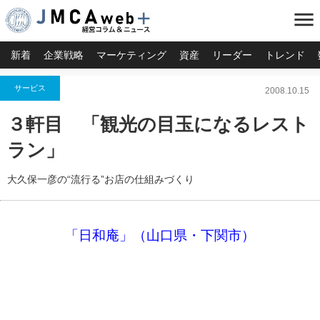
menu
新着
企業戦略
マーケティング
資産
リーダー
トレンド
サービス
2008.10.15
３軒目 「観光の目玉になるレスト
ラン」
大久保一彦の“流行る”お店の仕組みづくり
「日和庵」（山口県・下関市）