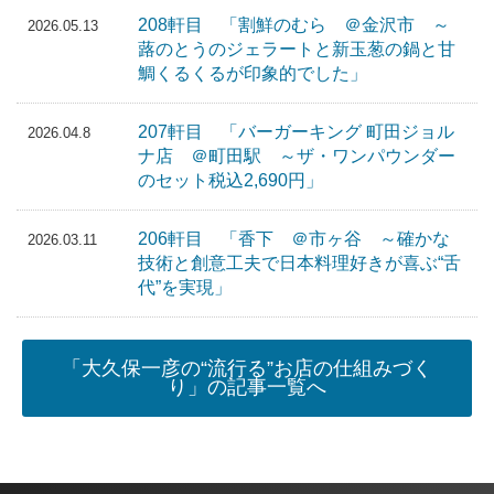
208軒目 「割鮮のむら ＠金沢市 ～
2026.05.13
蕗のとうのジェラートと新玉葱の鍋と甘
鯛くるくるが印象的でした」
207軒目 「バーガーキング 町田ジョル
2026.04.8
ナ店 ＠町田駅 ～ザ・ワンパウンダー
のセット税込2,690円」
206軒目 「香下 ＠市ヶ谷 ～確かな
2026.03.11
技術と創意工夫で日本料理好きが喜ぶ“舌
代”を実現」
「大久保一彦の“流行る”お店の仕組みづく
り」の記事一覧へ