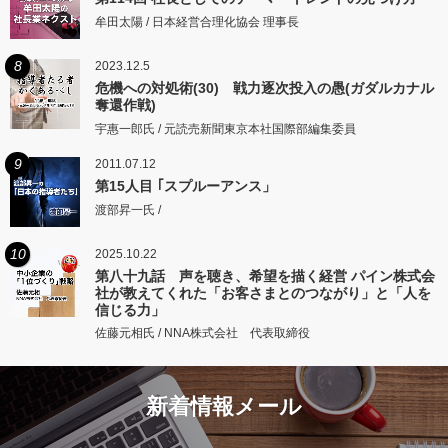
牟田太陽 / 日本経営合理化協会 理事長
8
2023.12.5
危機への対処術(30) 戦力逐次投入の愚(ガダルカナル
奪還作戦)
宇惠一郎氏 / 元読売新聞東京本社国際部編集委員
9
2011.07.12
第15人目 ｢スプルーアンス」
渡部昇一氏 /
10
2025.10.22
第八十九話 声を聴き、希望を描く経営 パイン株式会
社が教えてくれた「お客さまとのつながり」と「人を
信じる力」
佐藤元相氏 / NNA株式会社 代表取締役
新着情報メール