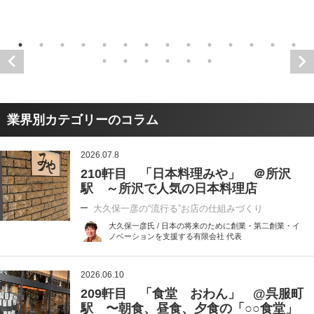
業界別カテゴリーのコラム
2026.07.8
210軒目 「日本料理みや」 ＠所沢
駅 ～所沢で人気の日本料理店
大久保一彦の“流行る”お店の仕組みづくり
大久保一彦氏 / 日本の将来のために創業・第二創業・イ
ノベーションを支援する有限会社 代表
2026.06.10
209軒目 「食堂 おわん」 @呉服町
駅 〜朝食、昼食、夕食の「○○食堂」