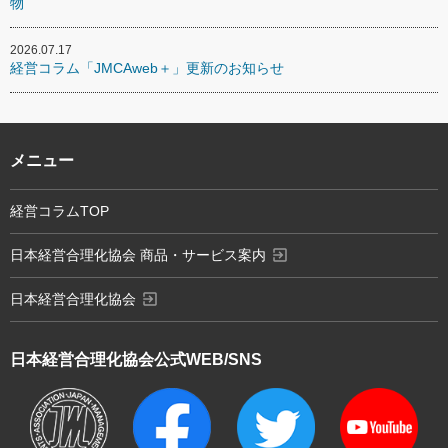
物
2026.07.17
経営コラム「JMCAweb＋」更新のお知らせ
メニュー
経営コラムTOP
exit_to_app
日本経営合理化協会 商品・サービス案内
exit_to_app
日本経営合理化協会
日本経営合理化協会
公式WEB/SNS