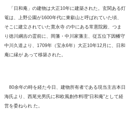
「日和庵」の建物は大正10年に建築された。玄関ある灯
篭は、上野公園が1600年代に東叡山と呼ばれていた頃、
そこに建立されていた寛永寺 の中にある常憲院殿、つま
り徳川綱吉の霊前に、岡藩・中川家藩主、従五位下因幡守
中川久道より、1709年（宝永6年）大正10年12月に、日和
庵に縁が あって移築された。
80余年の時を経た今日、建物所有者である現当主吉本日
海氏より、西尾光男氏に和欧風創作料理“日和庵”として経
営を委ねられ た。