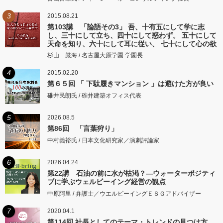
3
2015.08.21
第103講 「論語その3」 吾、十有五にして学に志
し、三十にして立ち、四十にして惑わず。 五十にして
天命を知り、六十にして耳に従い、 七十にして心の欲
するところに従いて矩をこえず。
杉山 厳海 / 名古屋大原学園 学園長
4
2015.02.20
第６５回 「 下駄履きマンション 」は避けた方が良い
碓井民朗氏 / 碓井建築オフィス代表
5
2026.08.5
第86回 「言葉狩り」
中村義裕氏 / 日本文化研究家／演劇評論家
6
2026.04.24
第22講 石油の前に水が枯渇？―ウォーターポジティ
ブに学ぶウェルビーイング経営の観点
中原阿里 / 弁護士／ウエルビーイングＥＳＧアドバイザー
7
2020.04.1
第114回 社長としてのテーマ・トレンドの見つけ方