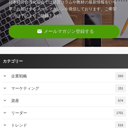
日本経営合理化協会では経営コラムや教材の最新情報をいち
早くお届けするメールマガジンを発信しております。ご希望
の方は下記よりご登録下さい。
email
メールマガジン登録する
カテゴリー
keyboard_arrow_down
企業戦略
593
keyboard_arrow_down
マーケティング
151
keyboard_arrow_down
資産
674
keyboard_arrow_down
リーダー
1701
keyboard_arrow_down
トレンド
516