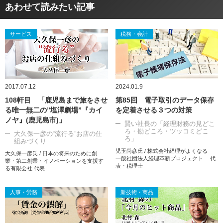
あわせて読みたい記事
サービス
税務・会計
2017.07.12
2024.01.9
108軒目 「鹿児島まで旅をさせ
第85回 電子取引のデータ保存
る唯一無二の”塩澤劇場”『カイ
を定着させる３つの対策
ノヤ』(鹿児島市)」
賢い社長の「経理財務の見どこ
ろ・勘どころ・ツッコミどこ
大久保一彦の“流行る”お店の仕
ろ」
組みづくり
児玉尚彦氏 / 株式会社経理がよくなる
大久保一彦氏 / 日本の将来のために創
一般社団法人経理革新プロジェクト 代
業・第二創業・イノベーションを支援す
表・税理士
る有限会社 代表
人事・労務
新技術・商品