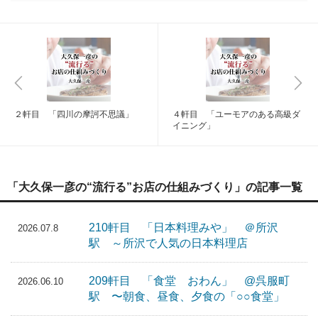
２軒目 「四川の摩訶不思議」
４軒目 「ユーモアのある高級ダ
イニング」
「大久保一彦の“流行る”お店の仕組みづくり」の記事一覧
210軒目 「日本料理みや」 ＠所沢
2026.07.8
駅 ～所沢で人気の日本料理店
209軒目 「食堂 おわん」 @呉服町
2026.06.10
駅 〜朝食、昼食、夕食の「○○食堂」