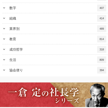
keyboard_arrow_down
数字
407
keyboard_arrow_down
組織
414
keyboard_arrow_down
業界別
489
keyboard_arrow_down
教育
814
keyboard_arrow_down
成功哲学
318
keyboard_arrow_down
生活
809
keyboard_arrow_down
協会便り
394