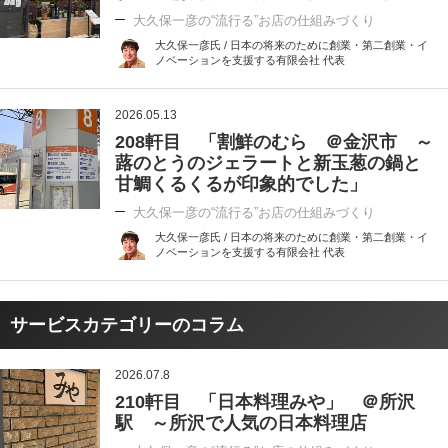
大久保一彦の“流行る”お店の仕組みづくり
大久保一彦氏 / 日本の将来のために創業・第二創業・イ
ノベーションを支援する有限会社 代表
2026.05.13
208軒目 「割鮮のむら ＠金沢市 ～
蕗のとうのジェラートと新玉葱の鍋と
甘鯛くるくるが印象的でした」
大久保一彦の“流行る”お店の仕組みづくり
大久保一彦氏 / 日本の将来のために創業・第二創業・イ
ノベーションを支援する有限会社 代表
サービスカテゴリーのコラム
2026.07.8
210軒目 「日本料理みや」 ＠所沢
駅 ～所沢で人気の日本料理店