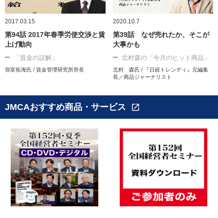
2017.03.15
2020.10.7
第94話 2017年春季労使交渉と賃
第39話 なぜ売れたか、そこが
上げ動向
大事かも
「賃金の誤解」
北村森の「今月のヒット商品」
弥富拓海氏 / 賃金管理研究所所長
北村 森氏 / 『日経トレンディ』元編集
長／商品ジャーナリスト
JMCAおすすめ商品・サービス
open_in_new