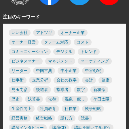
注目のキーワード
いい会社
アトツギ
オーナー企業
オーナー経営
クレーム対応
コスト
コミュニケーション
デジタル
トレンド
ビジネスマナー
マネジメント
マーケティング
リーダー
中国古典
中小企業
中谷彰宏
仕事術
企業分析
会社の数字
会計
健康
児玉尚彦
後継者
指導者
数字
新将命
歴史
決算書
法律
温泉 癒し
牟田太陽
生産性向上
社員教育
社長業
競争戦略
経営実務
経営戦略
話し方
読書
講師インタビュー
講演CD
講話を聞いて学ぼう