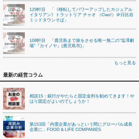
129軒目 「《移転してパワーアップしたカジュアル
イタリアン》トラットリア チャオ （Ciao!）＠日比谷
ミッドタウンそば」
108軒目 「鹿児島まで旅をさせる唯一無二の”塩澤劇
場”『カイノヤ』(鹿児島市)」
もっと見る
最新の経営コラム
相談15：銀行がやたらと固定金利を勧めてきます！や
はり固定がよいのでしょうか！
第153回「内需企業があっという間にグローバル成長
企業に」FOOD & LIFE COMPANIES