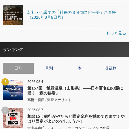
朝礼・会議での「社長の３分間スピーチ」ネタ帳
（2026年8月5日号）
もっと見る
ランキング
日別
月別
本
収録物
1
2026.08.4
第157回 飯豊温泉（山形県）――日本百名山の麓に
湧く「森の秘湯」
高橋一喜氏 / 温泉アナリスト
2
2026.08.7
相談15：銀行がやたらと固定金利を勧めてきます！や
はり固定がよいのでしょうか！
古山喜章氏 / アイ・シー・オーコンサルティング社長