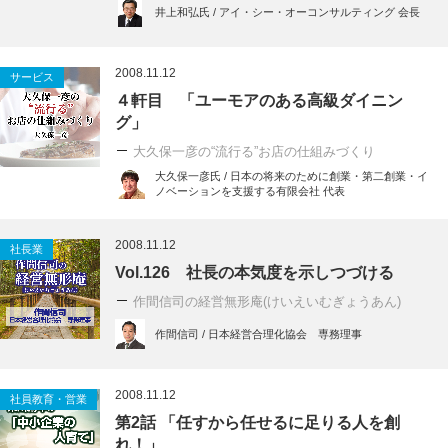
井上和弘氏 / アイ・シー・オーコンサルティング 会長
2008.11.12
サービス
４軒目 「ユーモアのある高級ダイニン
グ」
大久保一彦の“流行る”お店の仕組みづくり
大久保一彦氏 / 日本の将来のために創業・第二創業・イ
ノベーションを支援する有限会社 代表
2008.11.12
社長業
Vol.126 社長の本気度を示しつづける
作間信司の経営無形庵(けいえいむぎょうあん)
作間信司 / 日本経営合理化協会 専務理事
2008.11.12
社員教育・営業
第2話 「任すから任せるに足りる人を創
れ！」