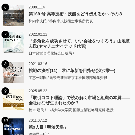
6
2009.11.4
第169 号 高等技術・技能をどう伝えるか～その３
柿内幸夫氏 / 柿内幸夫技術士事務所代表
7
2022.02.22
「多角化を成功させて、いい会社をつくろう」山地章
夫氏(ヤマチユナイテッド代表)
日本経営合理化協会出版局 /
8
2021.03.16
挑戦の決断(11) 常に革新を目指せ(渋沢栄一)
宇惠一郎氏 / 元読売新聞東京本社国際部編集委員
9
2025.05.23
「取引コスト理論」で読み解く市場と組織の本質――
会社はなぜ生まれたのか？
楠木 建氏 / 一橋大学大学院 国際企業戦略研究科 教授
10
2011.07.12
第9人目 ｢明治天皇」
渡部昇一氏 /