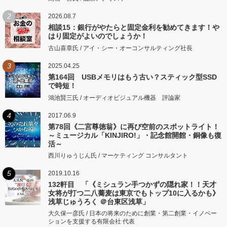
2
2026.08.7
相談15：銀行がやたらと固定金利を勧めてきます！や
はり固定がよいのでしょうか！
古山喜章氏 / アイ・シー・オーコンサルティング社長
3
2025.04.25
第164回 USBメモリはもう古い？スティック型SSD
で時短！
鴻池賢三氏 / オーディオビジュアル機器 評論家
4
2017.06.9
第78回《二宮尊徳翁》に再び空前のスポットライト！
～ミュージカル「KINJIRO!」・記念館開館・銅像も復
活～
西川りゅうじん氏 / マーケティング コンサルタント
5
2019.10.16
132軒目 「《ミシュラン手つかずの隠れ家！！天才
女将が打つ二八蕎麦は東京でもトップ10に入るかも》
浅草じゅうろく ＠台東区浅草」
大久保一彦氏 / 日本の将来のために創業・第二創業・イノベー
ションを支援する有限会社 代表