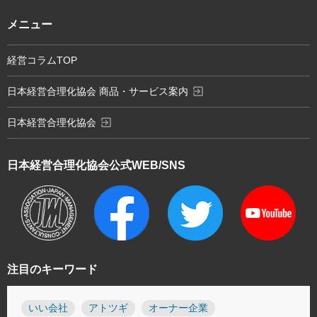
メニュー
経営コラムTOP
exit_to_app
日本経営合理化協会 商品・サービス案内
exit_to_app
日本経営合理化協会
日本経営合理化協会
公式WEB/SNS
注目のキーワード
いい会社
アトツギ
オーナー企業