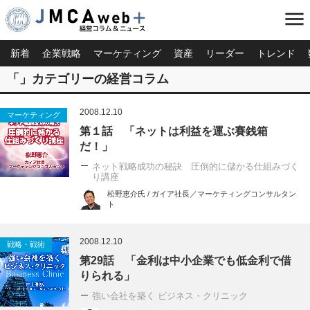
menu
新着
企業戦略
マーケティング
資産
リーダー
トレンド
「」カテゴリーの経営コラム
2008.12.10
マーケティング
第１話 「ネットは利益を運ぶ賽銭箱
だ！」
ネット戦略成功の秘訣 圧倒的に儲かる仕組みづく
り講座
松野恵介氏 / ガイア社長／マーケティングコンサルタン
ト
2008.12.10
戦略・戦術
第29話 「金利は中小企業でも低金利で借
りられる」
強い会社を築く ビジネス・クリニック