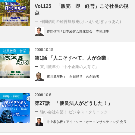
Vol.125 「販売 即 経営」こそ社長の視
点
作間信司の経営無形庵(けいえいむぎょうあん)
作間信司 / 日本経営合理化協会 専務理事
2008.10.15
社員教育・営業
第1話 「人こそすべて、人が企業」
東川鷹年の「中小企業の人育て」
東川鷹年氏 / 「自創経営」の創始者
2008.10.8
戦略・戦術
第27話 「優良法人がどうした！」
強い会社を築く ビジネス・クリニック
井上和弘氏 / アイ・シー・オーコンサルティング 会長