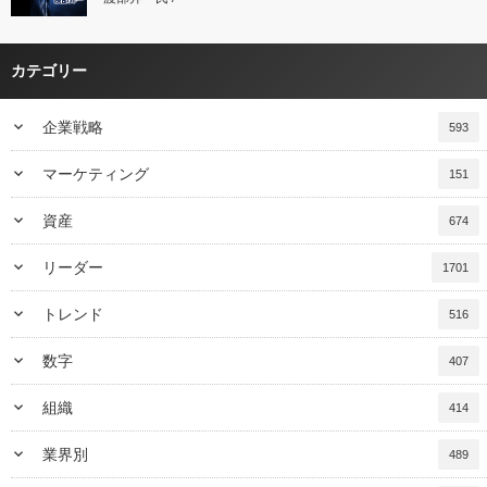
カテゴリー
keyboard_arrow_down
企業戦略
593
keyboard_arrow_down
マーケティング
151
keyboard_arrow_down
資産
674
keyboard_arrow_down
リーダー
1701
keyboard_arrow_down
トレンド
516
keyboard_arrow_down
数字
407
keyboard_arrow_down
組織
414
keyboard_arrow_down
業界別
489