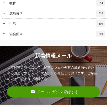
keyboard_arrow_down
教育
814
keyboard_arrow_down
成功哲学
318
keyboard_arrow_down
生活
809
keyboard_arrow_down
協会便り
394
新着情報メール
日本経営合理化協会では経営コラムや教材の最新情報をいち
早くお届けするメールマガジンを発信しております。ご希望
の方は下記よりご登録下さい。
email
メールマガジン登録する