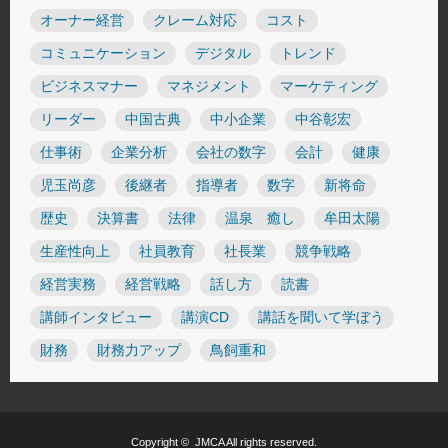
オーナー経営
クレーム対応
コスト
コミュニケーション
デジタル
トレンド
ビジネスマナー
マネジメント
マーケティング
リーダー
中国古典
中小企業
中谷彰宏
仕事術
企業分析
会社の数字
会計
健康
児玉尚彦
後継者
指導者
数字
新将命
歴史
決算書
法律
温泉 癒し
牟田太陽
生産性向上
社員教育
社長業
競争戦略
経営実務
経営戦略
話し方
読書
講師インタビュー
講演CD
講話を聞いて学ぼう
財務
財務力アップ
鳥飼重和
Copyright ©
JMCA
All rights reserved.