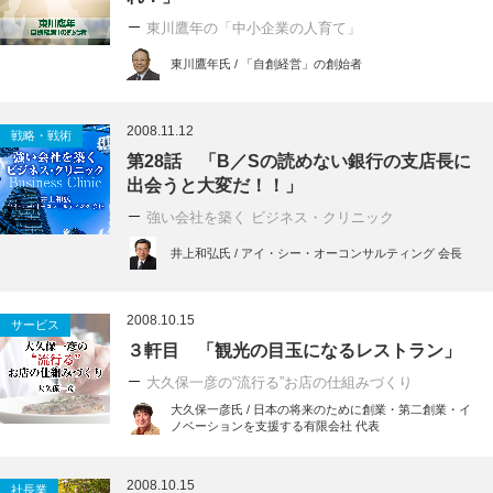
東川鷹年の「中小企業の人育て」
東川鷹年氏 / 「自創経営」の創始者
2008.11.12
戦略・戦術
第28話 「B／Sの読めない銀行の支店長に
出会うと大変だ！！」
強い会社を築く ビジネス・クリニック
井上和弘氏 / アイ・シー・オーコンサルティング 会長
2008.10.15
サービス
３軒目 「観光の目玉になるレストラン」
大久保一彦の“流行る”お店の仕組みづくり
大久保一彦氏 / 日本の将来のために創業・第二創業・イ
ノベーションを支援する有限会社 代表
2008.10.15
社長業