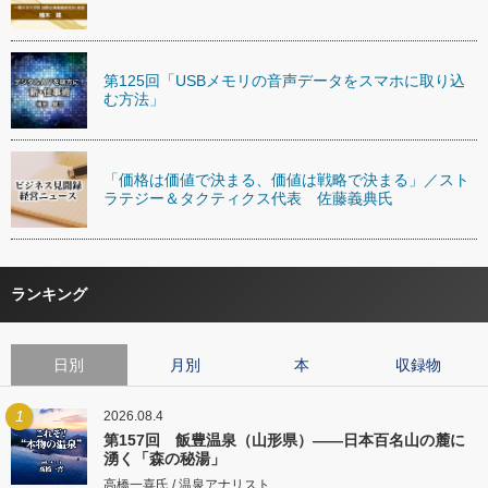
第125回「USBメモリの音声データをスマホに取り込
む方法」
「価格は価値で決まる、価値は戦略で決まる」／スト
ラテジー＆タクティクス代表 佐藤義典氏
ランキング
日別
月別
本
収録物
1
2026.08.4
第157回 飯豊温泉（山形県）――日本百名山の麓に
湧く「森の秘湯」
高橋一喜氏 / 温泉アナリスト