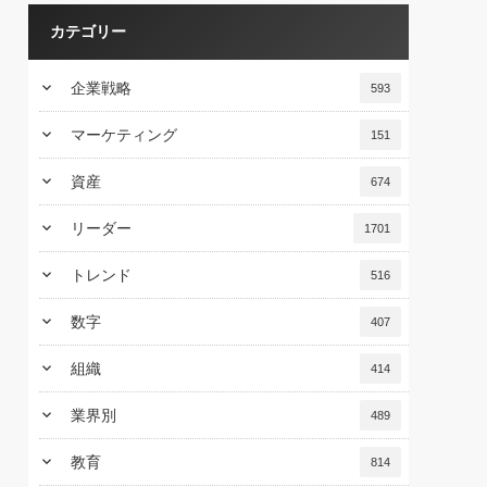
カテゴリー
keyboard_arrow_down
企業戦略
593
keyboard_arrow_down
マーケティング
151
keyboard_arrow_down
資産
674
keyboard_arrow_down
リーダー
1701
keyboard_arrow_down
トレンド
516
keyboard_arrow_down
数字
407
keyboard_arrow_down
組織
414
keyboard_arrow_down
業界別
489
keyboard_arrow_down
教育
814