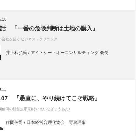
5.16
0話 「一番の危険判断は土地の購入」
い会社を築く ビジネス・クリニック
井上和弘氏 / アイ・シー・オーコンサルティング 会長
4.11
l.107 「愚直に、やり続けてこそ戦略」
間信司の経営無形庵(けいえいむぎょうあん)
作間信司 / 日本経営合理化協会 専務理事