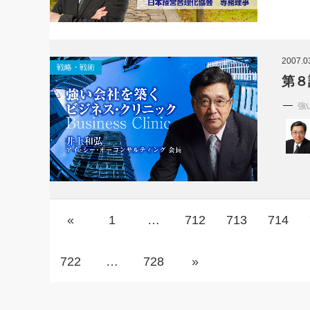
2007.0
戦略・戦術
第８
強
«
1
…
712
713
714
722
…
728
»