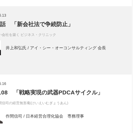
6.13
1話 「新会社法で争続防止」
い会社を築く ビジネス・クリニック
井上和弘氏 / アイ・シー・オーコンサルティング 会長
5.16
l.108 「戦略実現の武器PDCAサイクル」
間信司の経営無形庵(けいえいむぎょうあん)
作間信司 / 日本経営合理化協会 専務理事