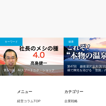
キーワード
健康
第47回 越後湯沢温泉(新潟
第171回 AIスプートニク・ショック
禍で脚光を浴びる「雪国」
メニュー
カテゴリー
経営コラムTOP
企業戦略