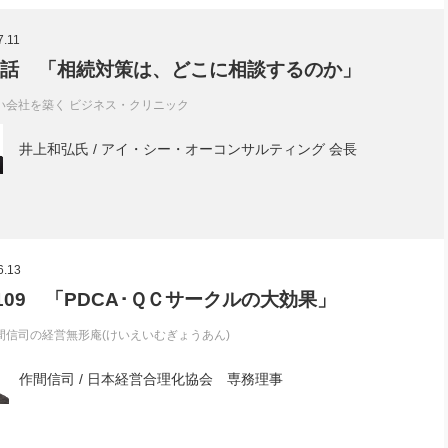
社長のための“全員営業”(30
腕をつくる 人と組織を動かす(200)
銀行交渉はこうしなさい！(12)
高橋一
7.11
行動科学マネジメント(5)
の社長のビジョン実現道場(10)
2話 「相続対策は、どこに相談するのか」
い会社を築く ビジネス・クリニック
井上和弘氏 / アイ・シー・オーコンサルティング 会長
6.13
l.109 「PDCA･ＱＣサークルの大効果」
間信司の経営無形庵(けいえいむぎょうあん)
作間信司 / 日本経営合理化協会 専務理事