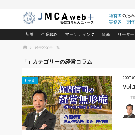
経営者
のため
実務家・専門
新着
企業戦略
マーケティング
資産
リーダー
ホーム
過去の記事一覧
中小企業の「１位づくり」戦略(96)
ネット戦略成功の秘訣 圧倒的に儲か
あなたの会社と資
オンリ
「」カテゴリーの経営コラム
利益を最大化する「業務改善」横田尚哉氏(5)
ビジネスを一瞬で制する！一流グロ
どうなる金融業界
ビジネ
る“社長の戦略印象リスクマネジメント
(446)
2007.0
強い会社を築く ビジネス・クリニック(240)
中国経済の最新動
社長業
ロングセラーの玉手箱(9)
ピョー
2026.08.7
2026.08.7
Vo
日本レーザー「人を大切にしながら利益を上げ
事業承継の前に
相談15：銀行がやたらと固定金
第153回「内需企業があっと
(3)
大復活＆快進撃！ユニバーサルスタ
きたいコト(12)
指導者た
利を勧めてきます！やはり固定
う間にグローバル成長企業に
作
は(5)
がよいのでしょうか！
FOOD & LIFE COMPANIES
武器としてのM&A入門(3)
会社と社長のため
朝礼・
最高の自分を表現する 成功イメージ戦
社長のための“儲かる通販”戦略視点(151)
深読み企業分析(1
楠木建の
酒井光雄 成功事例に学ぶ繁栄企業の
継続経営 百話百行(85)
次もあ
野田久美子 香港ビジネス成功法(10)
社長の口