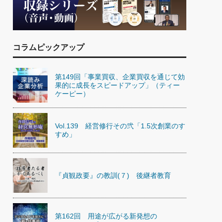
)
喜の『これぞ！"本物の温泉"』(157)
コラムピックアップ
第149回「事業買収、企業買収を通じて効
果的に成長をスピードアップ」（ティー
ケーピー）
Vol.139 経営修行その弐「1.5次創業のす
すめ」
『貞観政要』の教訓(７) 後継者教育
第162回 用途が広がる新発想の