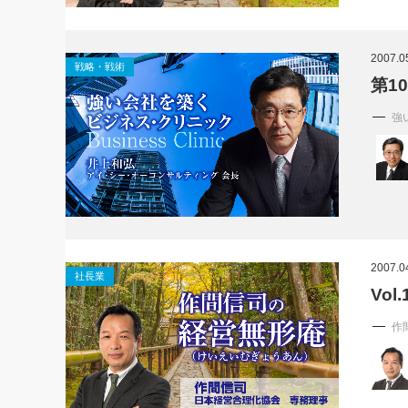
2007.0
戦略・戦術
第1
強
2007.0
社長業
Vo
作