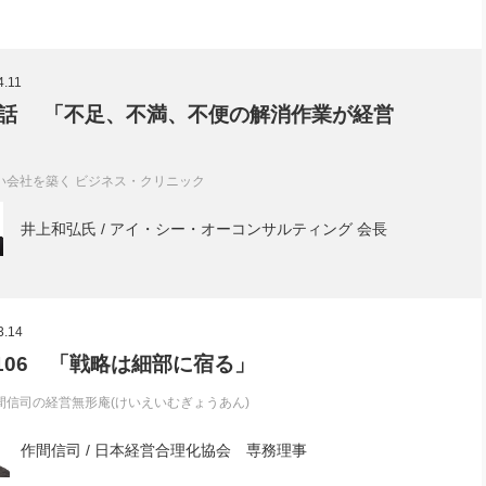
4.11
話 「不足、不満、不便の解消作業が経営
い会社を築く ビジネス・クリニック
井上和弘氏 / アイ・シー・オーコンサルティング 会長
3.14
l.106 「戦略は細部に宿る」
間信司の経営無形庵(けいえいむぎょうあん)
作間信司 / 日本経営合理化協会 専務理事