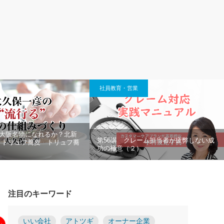
社員教育・営業
「大阪名物になれるか？北新
第56講 クレーム担当者が疲弊しない成
！トリュフ蕎麦 トリュフ蕎
功の極意（２）
注目のキーワード
いい会社
アトツギ
オーナー企業