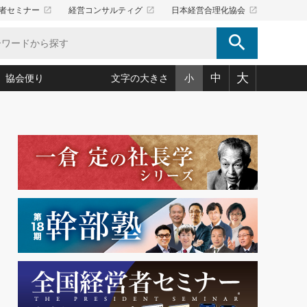
launch
launch
launch
者セミナー
経営コンサルティグ
日本経営合理化協会
search
大
中
協会便り
文字の大きさ
小
5)
況は会社守成の好機(38)
ころ心平の ──社長のための「か・ら・だマネジメント」
「愛読者通信」著者インタビュー(44)
34)
思われる 気配りの達人(127)
人間力の磨き方」(86)
ビジネス見聞録 経営ニュース(100)
タルＡＶを味方に！新・仕事術(180)
0)
り(210)
(92)
え 東洋思想に学ぶ経営学(132)
作間信司の経営無形庵(けいえいむぎょうあん)(166)
ー脳の鍛え方(32)
もっとみる
026.08.5
)
識(57)
指導者たち」(32)
経営セミナー情報局(1)
86回 「言葉狩り」
ンを楽しむ基礎レッスン(12)
ーイング経営入
教育の決め手(203)
略”(30)
繁栄への着眼点 牟田太陽(76)
！社長が読むべき今月の4冊(88)
て」(38)
講話を聞いて学ぼう 実学・耳学・磨く「ミミガク」のすすめ
で楽しむ読書術(162)
(7)
ランク上の手紙・メール術(100)
「氣」(30)
ミどこ
00)
スポーツ・ビジネスに学ぶ心理学(98)