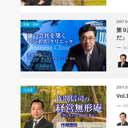
2007.0
戦略・戦術
第９
だ」
強
2007.0
社長業
Vo
作