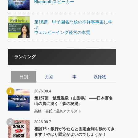
Bluetoothスピーカー
第18講 甲子園名門校の不祥事事案に学
ぶ
ウェルビーイング経営の本質
ランキング
日別
月別
本
収録物
1
2026.08.4
第157回 飯豊温泉（山形県）――日本百名
山の麓に湧く「森の秘湯」
高橋一喜氏 / 温泉アナリスト
2
2026.08.7
相談15：銀行がやたらと固定金利を勧めてき
ます！やはり固定がよいのでしょうか！