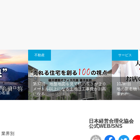
不動産
サービス
第37回 地盤地図を見て杭の長さが２０
107軒目 
県) コロナ
メートル以上になる土地は工事費が割高
地の新名物
の名湯
になる...
麦わた...
日本経営合理化協会
公式WEB/SNS
業界別