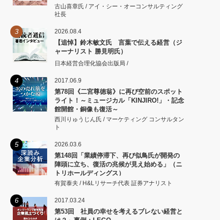
古山喜章氏 / アイ・シー・オーコンサルティング
社長
3
2026.08.4
【追悼】鈴木敏文氏 言葉で伝える経営（ジ
ャーナリスト 勝見明氏）
日本経営合理化協会出版局 /
4
2017.06.9
第78回《二宮尊徳翁》に再び空前のスポット
ライト！～ミュージカル「KINJIRO!」・記念
館開館・銅像も復活～
西川りゅうじん氏 / マーケティング コンサルタン
ト
5
2026.03.6
第148回「業績停滞下、再び似鳥氏が開発の
陣頭に立ち、復活の兆候が見え始める」（ニ
トリホールディングス）
有賀泰夫 / H&Lリサーチ代表 証券アナリスト
6
2017.03.24
第53回 社員の幸せを考えるブレない経営と