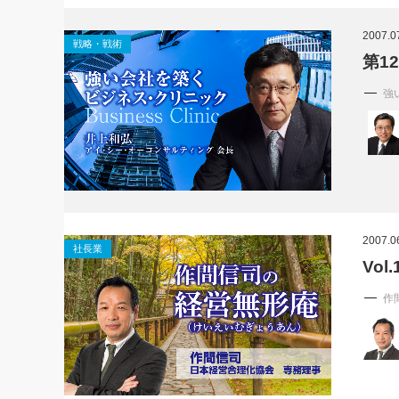
社長の右
2007.0
戦略・戦術
酒井英之
第1
強
2007.0
社長業
Vo
作