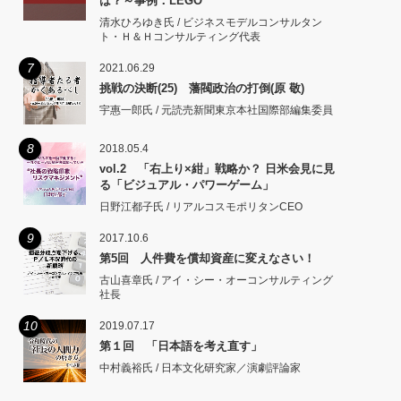
は？～事例：LEGO
清水ひろゆき氏 / ビジネスモデルコンサルタン
ト・Ｈ＆Ｈコンサルティング代表
7
2021.06.29
挑戦の決断(25) 藩閥政治の打倒(原 敬)
宇惠一郎氏 / 元読売新聞東京本社国際部編集委員
8
2018.05.4
vol.2 「右上り×紺」戦略か？ 日米会見に見
る「ビジュアル・パワーゲーム」
日野江都子氏 / リアルコスモポリタンCEO
9
2017.10.6
第5回 人件費を償却資産に変えなさい！
古山喜章氏 / アイ・シー・オーコンサルティング
社長
10
2019.07.17
第１回 「日本語を考え直す」
中村義裕氏 / 日本文化研究家／演劇評論家