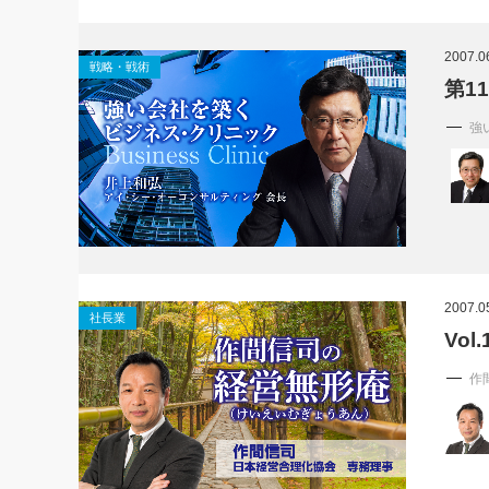
2007.0
戦略・戦術
第1
強
2007.0
社長業
Vo
作