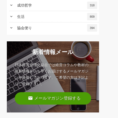
keyboard_arrow_down
成功哲学
318
keyboard_arrow_down
生活
809
keyboard_arrow_down
協会便り
394
新着情報メール
日本経営合理化協会では経営コラムや教材の
最新情報をいち早くお届けするメールマガジ
ンを発信しております。ご希望の方は下記よ
りご登録下さい。
email
メールマガジン登録する