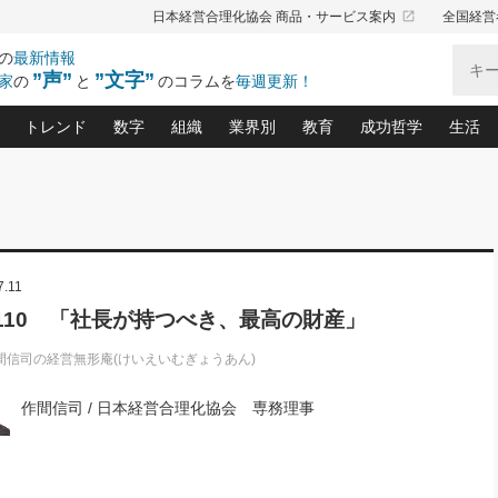
launch
日本経営合理化協会 商品・サービス案内
全国経営
の
最新情報
”声”
”文字”
家
の
と
のコラムを
毎週更新！
トレンド
数字
組織
業界別
教育
成功哲学
生活
る仕組みづくり講座(12)
産を守る一手(171)
ーワンで勝ち残る企業風土づくり(54)
《ニューヨーク発》ビジネスリーダーの先読み: 最新トレンド
オーナー社長の「お金の悩み相談室」(15)
「賃金の誤解」(135)
なぜ、トヨタ式で会社が伸びるのか？(
“出来る”管理職の条件(62)
中国哲学に学ぶ 不
おの
と戦略拠点(9)
(50)
ーバル経営者は知ってい
(39)
スリーダー×次の一手「牟田太陽の社長業ネクスト」
おカネが残る決算書にするために、やっておきたいこと(
中小企業の新たな法律リスク(178)
売れる住宅を創る 100の視点(100)
あなただからお願いしたいと
令和時代の「社長の
”(9)
「社長の繁盛トレンド通信」(90)
デジ
7.11
向(204)
会社を守り抜くための緊急対策(100)
職場の生産性を下げるハラスメントの予防策(1
大久保一彦の“流行る”お店の仕組みづく
クレーム対応 実践マニュアル
先人の名句名言の教
トル・F・グジバチの『経営戦略の新常識』(12)
北村森の「今月のヒット商品」(109)
リーダ
2026.08.5
2
l.110 「社長が持つべき、最高の財産」
る経営」の極意
、決めておきたい、知っておきたい、やってお
強い決算書の会社はココが違う！(36)
賃金決定の定石(68)
柿内幸夫─社長のための現場改善(174
クレーム対応の新知識と新常
渡部昇一の「日本の
い
第109話 伝統的産品を21世紀
第
ジオジャパンの成功要因と
る者かくあるべし(635)
次の売れ筋をつかむ術(102)
ワイ
」
に生かし切る！
間信司の経営無形庵(けいえいむぎょうあん)
損益分岐点を下げる、Ｐ／Ｌ不況時代の新戦略(12)
顧客・社員・社会から支持される「ウェルビ
デキル社員に育てる！ 社員
経営に活かす“十八史
の資産管理講座(95)
会議での「社長の３分間スピーチ」ネタ帳(159)
社長のメシの種 4.0(206)
門」(23)
必読
2026.08.5
新・会計経営と実学(37)
東川鷹年の「中小企業の人育
略(77)
作間信司 / 日本経営合理化協会 専務理事
53)
「経営知になる考え方」(57)
眼と耳
朝礼・会議での「社長の３分間
決算書の“見える化”術(12)
業績アップにつながる！ワン
スピーチ」ネタ帳（2026年8月5
ブランド戦略(39)
日号）
なたにお願いしたいと思われる「一流の仕事術」(28)
社長の
賢い社長の「経理財務の見どころ・勘どころ・ツッコ
欧米資産家に学ぶ二世教育(1
ぐせ経営哲学(100)
ろ」(149)
米国