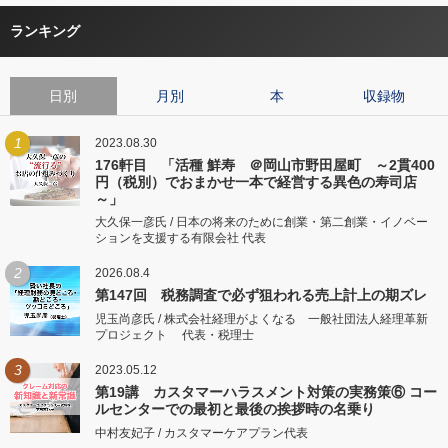
ランキング
日別
月別
本
収録物
1
2023.08.30
176軒目 「活種 鮮寿 ＠岡山市野田屋町 ～2貫400
円（税別）でおまかせ一本で経営する異色の寿司店
～」
大久保一彦氏 / 日本の将来のために創業・第二創業・イノベー
ションを支援する有限会社 代表
2
2026.08.4
第147回 税務調査で必ず狙われる売上計上の期ズレ
児玉尚彦氏 / 株式会社経理がよくなる 一般社団法人経理革新
プロジェクト 代表・税理士
3
2023.05.12
第19講 カスタマーハラスメント対策の実務策⑥ コー
ルセンターでの最初と最後の挨拶時の名乗り
中村友妃子 / カスタマーケアプラン代表