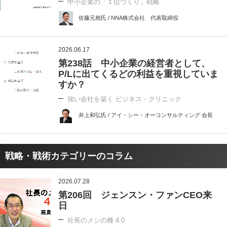
中小企業の「１位づくり」戦略
佐藤元相氏 / NNA株式会社 代表取締役
2026.06.17
第238話 中小企業の経営者として、
P/Lに出てくるどの利益を重視していま
すか？
強い会社を築く ビジネス・クリニック
井上和弘氏 / アイ・シー・オーコンサルティング 会長
戦略・戦術カテゴリーのコラム
2026.07.28
第206回 ジェンスン・ファンCEO来
日
社長のメシの種 4.0