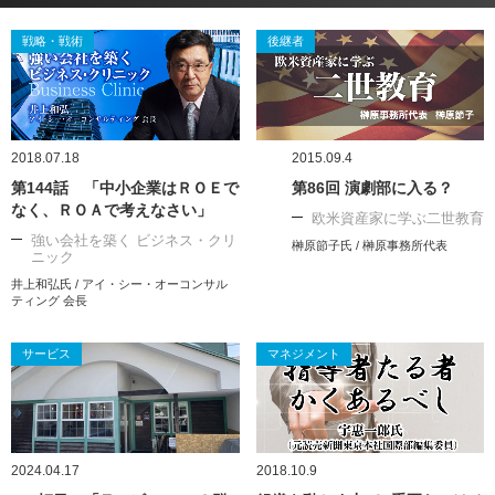
戦略・戦術
後継者
2018.07.18
2015.09.4
第144話 「中小企業はＲＯＥで
第86回 演劇部に入る？
なく、ＲＯＡで考えなさい」
欧米資産家に学ぶ二世教育
強い会社を築く ビジネス・クリ
榊原節子氏 / 榊原事務所代表
ニック
井上和弘氏 / アイ・シー・オーコンサル
ティング 会長
サービス
マネジメント
2024.04.17
2018.10.9