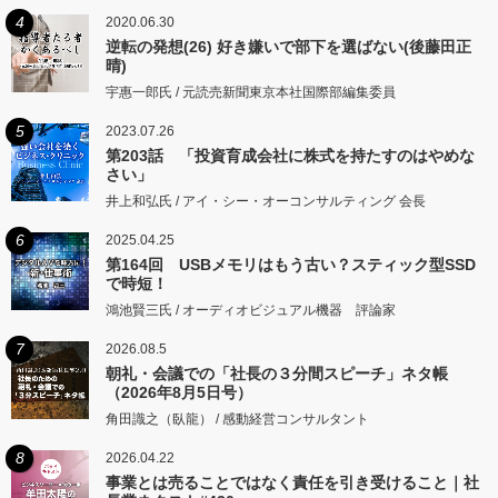
4
2020.06.30
逆転の発想(26) 好き嫌いで部下を選ばない(後藤田正
晴)
宇惠一郎氏 / 元読売新聞東京本社国際部編集委員
5
2023.07.26
第203話 「投資育成会社に株式を持たすのはやめな
さい」
井上和弘氏 / アイ・シー・オーコンサルティング 会長
6
2025.04.25
第164回 USBメモリはもう古い？スティック型SSD
で時短！
鴻池賢三氏 / オーディオビジュアル機器 評論家
7
2026.08.5
朝礼・会議での「社長の３分間スピーチ」ネタ帳
（2026年8月5日号）
角田識之（臥龍） / 感動経営コンサルタント
8
2026.04.22
事業とは売ることではなく責任を引き受けること｜社