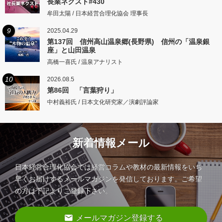
長業ネクスト#430
牟田太陽 / 日本経営合理化協会 理事長
9
2025.04.29
第137回 信州高山温泉郷(長野県) 信州の「温泉銀
座」と山田温泉
高橋一喜氏 / 温泉アナリスト
10
2026.08.5
第86回 「言葉狩り」
中村義裕氏 / 日本文化研究家／演劇評論家
新着情報メール
日本経営合理化協会では経営コラムや教材の最新情報をいち
早くお届けするメールマガジンを発信しております。ご希望
の方は下記よりご登録下さい。
email
メールマガジン登録する