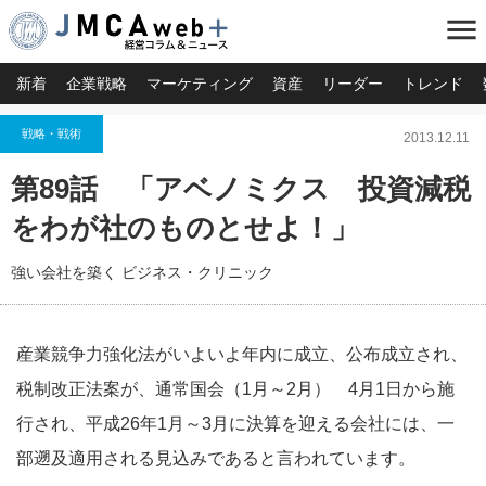
menu
新着
企業戦略
マーケティング
資産
リーダー
トレンド
戦略・戦術
2013.12.11
第89話 「アベノミクス 投資減税
をわが社のものとせよ！」
強い会社を築く ビジネス・クリニック
産業競争力強化法がいよいよ年内に成立、公布成立され、
税制改正法案が、通常国会（1月～2月） 4月1日から施
行され、平成26年1月～3月に決算を迎える会社には、一
部遡及適用される見込みであると言われています。