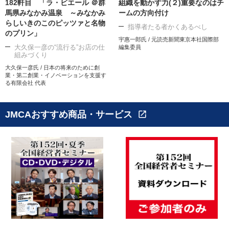
182軒目 「ラ・ビエール ＠群
組織を動かす力(２)重要なのはチ
馬県みなかみ温泉 ～みなかみ
ームの方向付け
らしいきのこのピッツァと名物
指導者たる者かくあるべし
のプリン」
宇惠一郎氏 / 元読売新聞東京本社国際部
大久保一彦の“流行る”お店の仕
編集委員
組みづくり
大久保一彦氏 / 日本の将来のために創
業・第二創業・イノベーションを支援す
る有限会社 代表
JMCAおすすめ商品・サービス
open_in_new