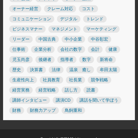
オーナー経営
クレーム対応
コスト
コミュニケーション
デジタル
トレンド
ビジネスマナー
マネジメント
マーケティング
リーダー
中国古典
中小企業
中谷彰宏
仕事術
企業分析
会社の数字
会計
健康
児玉尚彦
後継者
指導者
数字
新将命
歴史
決算書
法律
温泉 癒し
牟田太陽
生産性向上
社員教育
社長業
競争戦略
経営実務
経営戦略
話し方
読書
講師インタビュー
講演CD
講話を聞いて学ぼう
財務
財務力アップ
鳥飼重和