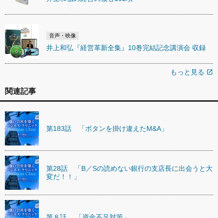
音声・映像
井上和弘『経営革新全集』10巻完結記念講演会 収録
もっと見る
open_in_new
関連記事
第183話 「ボタンを掛け違えたM&A」
第28話 「B／Sの読めない銀行の支店長に出会うと大
変だ！！」
第８話 「資金不足対策」