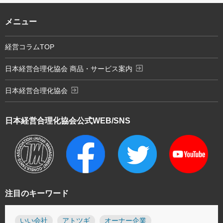
メニュー
経営コラムTOP
exit_to_app
日本経営合理化協会 商品・サービス案内
exit_to_app
日本経営合理化協会
日本経営合理化協会
公式WEB/SNS
注目のキーワード
いい会社
アトツギ
オーナー企業