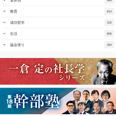
keyboard_arrow_down
業界別
489
keyboard_arrow_down
教育
814
keyboard_arrow_down
成功哲学
318
keyboard_arrow_down
生活
809
keyboard_arrow_down
協会便り
394