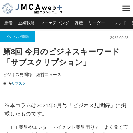
menu
新着
企業戦略
マーケティング
資産
リーダー
トレンド
ビジネス見聞録
2022.09.23
第8回 今月のビジネスキーワード
「サブスクリプション」
ビジネス見聞録 経営ニュース
#
サブスク
※本コラムは2021年5月号「ビジネス見聞録」に掲
載したものです。
ＩＴ業界やエンターテイメント業界周りで、よく聞く言