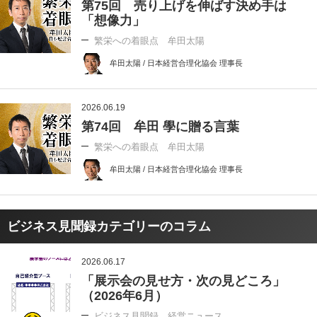
第75回 売り上げを伸ばす決め手は
「想像力」
繁栄への着眼点 牟田太陽
牟田太陽 / 日本経営合理化協会 理事長
2026.06.19
第74回 牟田 學に贈る言葉
繁栄への着眼点 牟田太陽
牟田太陽 / 日本経営合理化協会 理事長
ビジネス見聞録カテゴリーのコラム
2026.06.17
「展示会の見せ方・次の見どころ」
（2026年6月）
ビジネス見聞録 経営ニュース