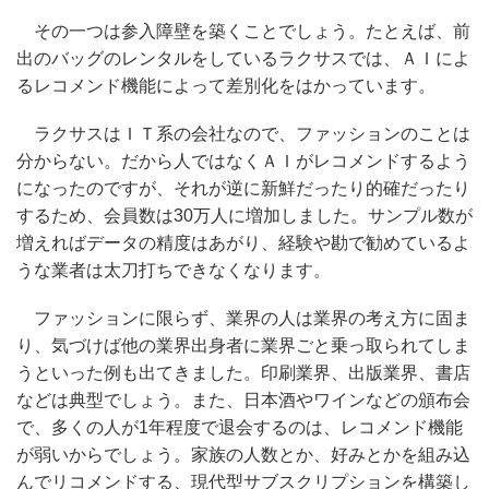
その一つは参入障壁を築くことでしょう。たとえば、前
出のバッグのレンタルをしているラクサスでは、ＡＩによ
るレコメンド機能によって差別化をはかっています。
ラクサスはＩＴ系の会社なので、ファッションのことは
分からない。だから人ではなくＡＩがレコメンドするよう
になったのですが、それが逆に新鮮だったり的確だったり
するため、会員数は30万人に増加しました。サンプル数が
増えればデータの精度はあがり、経験や勘で勧めているよ
うな業者は太刀打ちできなくなります。
ファッションに限らず、業界の人は業界の考え方に固ま
り、気づけば他の業界出身者に業界ごと乗っ取られてしま
うといった例も出てきました。印刷業界、出版業界、書店
などは典型でしょう。また、日本酒やワインなどの頒布会
で、多くの人が1年程度で退会するのは、レコメンド機能
が弱いからでしょう。家族の人数とか、好みとかを組み込
んでリコメンドする、現代型サブスクリプションを構築し