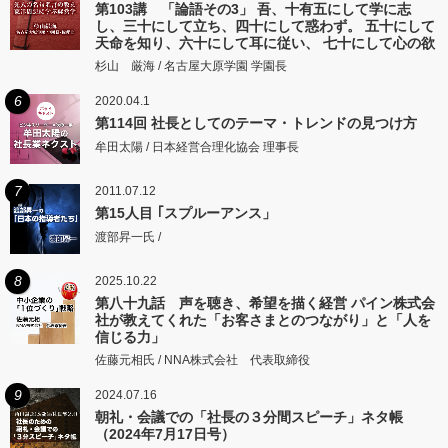
第103講 「論語その3」 吾、十有五にして学に志
し、三十にして立ち、四十にして惑わず。 五十にして
天命を知り、六十にして耳に従い、 七十にして心の欲
するところに従いて矩をこえず。
杉山 厳海 / 名古屋大原学園 学園長
6
2020.04.1
第114回 社長としてのテーマ・トレンドの見つけ方
牟田太陽 / 日本経営合理化協会 理事長
7
2011.07.12
第15人目 ｢スプルーアンス」
渡部昇一氏 /
8
2025.10.22
第八十九話 声を聴き、希望を描く経営 パイン株式会
社が教えてくれた「お客さまとのつながり」と「人を
信じる力」
佐藤元相氏 / NNA株式会社 代表取締役
9
2024.07.16
朝礼・会議での「社長の３分間スピーチ」ネタ帳
（2024年7月17日号）