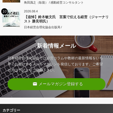
角田識之（臥龍） / 感動経営コンサルタント
10
2026.08.4
【追悼】鈴木敏文氏 言葉で伝える経営（ジャーナリ
スト 勝見明氏）
日本経営合理化協会出版局 /
新着情報メール
日本経営合理化協会では経営コラムや教材の最新情報をいち
早くお届けするメールマガジンを発信しております。ご希望
の方は下記よりご登録下さい。
email
メールマガジン登録する
カテゴリー