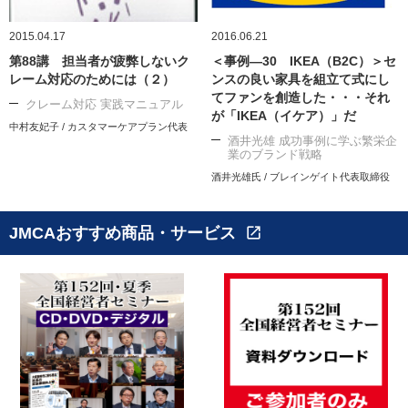
2015.04.17
2016.06.21
第88講 担当者が疲弊しないク
＜事例―30 IKEA（B2C）＞セ
レーム対応のためには（２）
ンスの良い家具を組立て式にし
てファンを創造した・・・それ
クレーム対応 実践マニュアル
が「IKEA（イケア）」だ
中村友妃子 / カスタマーケアプラン代表
酒井光雄 成功事例に学ぶ繁栄企
業のブランド戦略
酒井光雄氏 / ブレインゲイト代表取締役
JMCAおすすめ商品・サービス
open_in_new