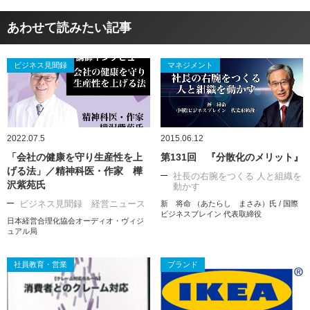
あわせて読みたい記事
ビジネス見聞録
マネジメント
2022.07.5
2015.06.12
「会社の健康を守り生産性を上
第131回 『分散化のメリット』
げる法」／精神科医・作家 樺
社長の右腕をつくる 人と組織を
沢紫苑氏
動かす
ビジネス見聞録 経営ニュース
新 将命 （あたらし まさみ）氏 / 国際
ビジネスブレイン 代表取締役
日本経営合理化協会オーディオ・ヴィジ
ュアル局
社員教育・営業
ブランド