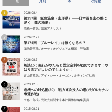
日別
月別
本
収録物
1
2026.08.4
第157回 飯豊温泉（山形県）――日本百名山の麓に
湧く「森の秘湯」
高橋一喜氏 / 温泉アナリスト
2
2026.02.27
第174回「ブルーレイ」は無くなるの？
鴻池賢三氏 / オーディオビジュアル機器 評論家
3
2026.08.7
相談15：銀行がやたらと固定金利を勧めてきます！や
はり固定がよいのでしょうか！
古山喜章氏 / アイ・シー・オーコンサルティング社長
4
2023.12.5
危機への対処術(30) 戦力逐次投入の愚(ガダルカナル
奪還作戦)
宇惠一郎氏 / 元読売新聞東京本社国際部編集委員
5
2015.08.21