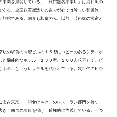
の事業を展開している。「旅館龍名館本店」は純和風の
社長のための“全員営業”(30
腕をつくる 人と組織を動かす(200)
銀行交渉はこうしなさい！(12)
高橋一
である。全室数寄屋造りの畳で都心では珍しい和風旅
行動科学マネジメント(5)
の社長のビジョン実現道場(10)
い旅館である。朝食も和食のみ。以前、芸術家の常宿と
。
京駅の駅前の高層ビルの１５階にロビーのあるシティホ
した機能的なホテル（１３０室、１８０人収容）で、ビ
なホテルというレッテルを貼られている。次世代のビジ
ごよみ東京」「和食けやき」のレストラン部門を持つ。
大きく四つの項目を掲げ、積極的に実践している。一つ