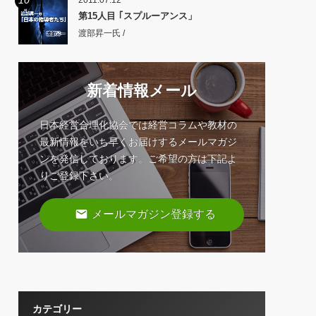
10
2011.07.12
第15人目 ｢スプルーアンス」
渡部昇一氏 /
新着情報メール
日本経営合理化協会では経営コラムや教材の
最新情報をいち早くお届けするメールマガジ
ンを発信しております。ご希望の方は下記よ
りご登録下さい。
email
メールマガジン登録する
カテゴリー