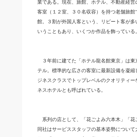
業である。現在、旅館、ホテル、不動産経営
社長の右
客室（１２室、３０名収容）を持つ老舗旅館
酒井英之
館。３割が外国人客という、リピート客が多
いうこともあり、いくつか作品を飾っている
３年前に建てた「ホテル龍名館東京」は東
テル。標準的な広さの客室に最新設備を凝縮
ジネスクラスでトップレベルのクオリティー
ネスホテルとも呼ばれている。
系列の店として、「花ごよみ六本木」「花
同社はサービススタッフの基本姿勢について