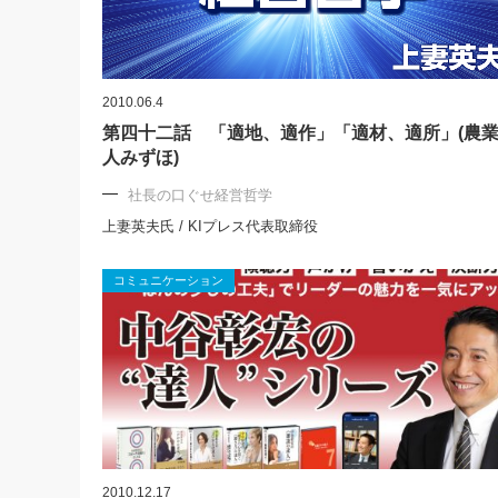
2010.06.4
第四十二話 「適地、適作」「適材、適所」(農
人みずほ)
社長の口ぐせ経営哲学
上妻英夫氏 / KIプレス代表取締役
コミュニケーション
2010.12.17