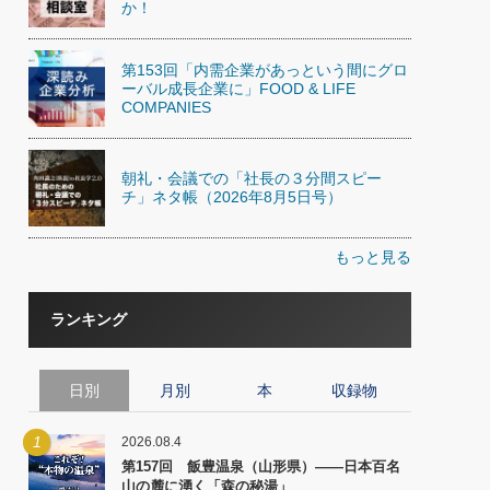
か！
第153回「内需企業があっという間にグロ
ーバル成長企業に」FOOD & LIFE
COMPANIES
朝礼・会議での「社長の３分間スピー
チ」ネタ帳（2026年8月5日号）
もっと見る
ランキング
日別
月別
本
収録物
1
2026.08.4
第157回 飯豊温泉（山形県）――日本百名
山の麓に湧く「森の秘湯」