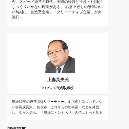
今、スピード経営の時代。実際の経営と社是・社訓が
)
しっくりいかない現実がある。 右肩上がりの景気のい
喜の『これぞ！"本物の温泉"』(157)
い時期に「創造型企業」「クリエイティブ企業」が大
流行…
上妻英夫氏
KIプレス代表取締役
現場30年の経営情報リサーチャー。まだ誰も気づいていな
い事業成長策、 新視点、これからの新事業…などを発掘
し、次々と提示。 「現場にヒントあり」の信…もっと見る