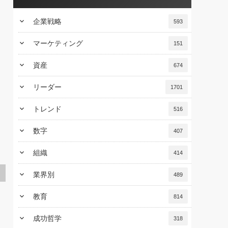
keyboard_arrow_down
企業戦略
593
keyboard_arrow_down
マーケティング
151
keyboard_arrow_down
資産
674
keyboard_arrow_down
リーダー
1701
keyboard_arrow_down
トレンド
516
keyboard_arrow_down
数字
407
keyboard_arrow_down
組織
414
keyboard_arrow_down
業界別
489
keyboard_arrow_down
教育
814
keyboard_arrow_down
成功哲学
318