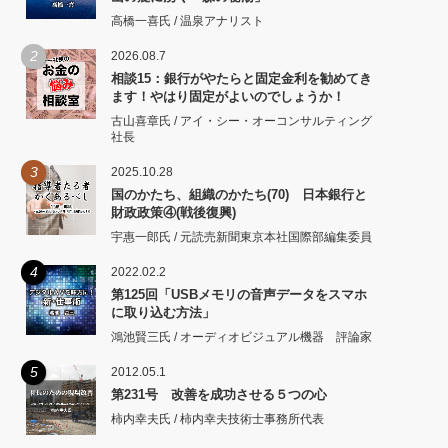
高橋一喜氏 / 温泉アナリスト
2
2026.08.7
相談15：銀行がやたらと固定金利を勧めてき
ます！やはり固定がよいのでしょうか！
古山喜章氏 / アイ・シー・オーコンサルティング
社長
3
2025.10.28
国のかたち、組織のかたち(70) 日本銀行と
財政政策④(戦後復興)
宇惠一郎氏 / 元読売新聞東京本社国際部編集委員
4
2022.02.2
第125回「USBメモリの音声データをスマホ
に取り込む方法」
鴻池賢三氏 / オーディオビジュアル機器 評論家
5
2012.05.1
第231号 改善を成功させる５つの心
柿内幸夫氏 / 柿内幸夫技術士事務所代表