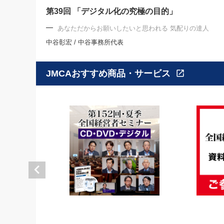
第39回 「デジタル化の究極の目的」
あなただからお願いしたいと思われる 気配りの達人
中谷彰宏 / 中谷事務所代表
JMCAおすすめ商品・サービス
open_in_new