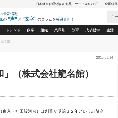
launch
日本経営合理化協会 商品・サービス案内
全国経営
の
最新情報
”声”
”文字”
家
の
と
のコラムを
毎週更新！
トレンド
数字
組織
業界別
教育
成功哲学
生活
社龍名館）
る仕組みづくり講座(12)
産を守る一手(171)
ーワンで勝ち残る企業風土づくり(54)
《ニューヨーク発》ビジネスリーダーの先読み: 最新トレンド
オーナー社長の「お金の悩み相談室」(15)
「賃金の誤解」(135)
なぜ、トヨタ式で会社が伸びるのか？(
“出来る”管理職の条件(62)
中国哲学に学ぶ 不
おの
と戦略拠点(9)
(50)
2012.09.14
ーバル経営者は知ってい
(39)
スリーダー×次の一手「牟田太陽の社長業ネクスト」
おカネが残る決算書にするために、やっておきたいこと(
中小企業の新たな法律リスク(178)
売れる住宅を創る 100の視点(100)
あなただからお願いしたいと
令和時代の「社長の
”(9)
「社長の繁盛トレンド通信」(90)
デジ
向(204)
会社を守り抜くための緊急対策(100)
職場の生産性を下げるハラスメントの予防策(1
大久保一彦の“流行る”お店の仕組みづく
クレーム対応 実践マニュアル
先人の名句名言の教
和」（株式会社龍名館）
トル・F・グジバチの『経営戦略の新常識』(12)
北村森の「今月のヒット商品」(109)
リーダ
2026.08.5
2
る経営」の極意
、決めておきたい、知っておきたい、やってお
強い決算書の会社はココが違う！(36)
賃金決定の定石(68)
柿内幸夫─社長のための現場改善(174
クレーム対応の新知識と新常
渡部昇一の「日本の
い
第109話 伝統的産品を21世紀
第
ジオジャパンの成功要因と
る者かくあるべし(635)
次の売れ筋をつかむ術(102)
ワイ
」
に生かし切る！
損益分岐点を下げる、Ｐ／Ｌ不況時代の新戦略(12)
顧客・社員・社会から支持される「ウェルビ
デキル社員に育てる！ 社員
経営に活かす“十八史
の資産管理講座(95)
会議での「社長の３分間スピーチ」ネタ帳(159)
社長のメシの種 4.0(206)
門」(23)
必読
2026.08.5
新・会計経営と実学(37)
東川鷹年の「中小企業の人育
略(77)
53)
「経営知になる考え方」(57)
眼と耳
朝礼・会議での「社長の３分間
決算書の“見える化”術(12)
業績アップにつながる！ワン
スピーチ」ネタ帳（2026年8月5
ブランド戦略(39)
日号）
なたにお願いしたいと思われる「一流の仕事術」(28)
社長の
（東京・神田駿河台）は創業が明治３２年という老舗企
賢い社長の「経理財務の見どころ・勘どころ・ツッコ
欧米資産家に学ぶ二世教育(1
ぐせ経営哲学(100)
ろ」(149)
米国