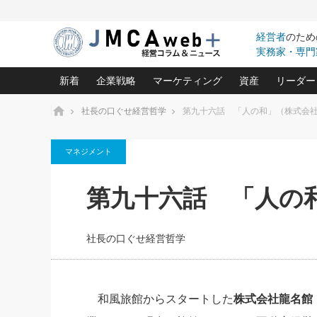
経営者
のため
実務家・専門
新着
企業戦略
マーケティング
資産
リーダー
ホーム
社長の口ぐせ経営哲学
第九十六話 「人の和」（株式会
中小企業の「１位づくり」戦略(96)
ネット戦略成功の秘訣 圧倒的に儲か
あなたの会社と資
オンリ
マネジメント
利益を最大化する「業務改善」横田尚哉氏(5)
ビジネスを一瞬で制する！一流グロ
どうなる金融業界
ビジネ
る“社長の戦略印象リスクマネジメント
(446)
強い会社を築く ビジネス・クリニック(240)
中国経済の最新動
第九十六話 「人の
ロングセラーの玉手箱(9)
ピョー
2026.08.7
2026.08.7
日本レーザー「人を大切にしながら利益を上げ
事業承継の前に
相談15：銀行がやたらと固定金
第153回「内需企業があっと
(3)
大復活＆快進撃！ユニバーサルスタ
きたいコト(12)
指導者た
利を勧めてきます！やはり固定
う間にグローバル成長企業に
は(5)
がよいのでしょうか！
FOOD & LIFE COMPANIES
社長の口ぐせ経営哲学
武器としてのM&A入門(3)
会社と社長のため
朝礼・
最高の自分を表現する 成功イメージ戦
社長のための“儲かる通販”戦略視点(151)
深読み企業分析(1
楠木建の
酒井光雄 成功事例に学ぶ繁栄企業の
継続経営 百話百行(85)
次もあ
和風旅館からスタートした
株式会社龍名館
野田久美子 香港ビジネス成功法(10)
社長の口