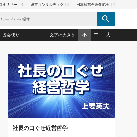
launch
launch
launch
者セミナー
経営コンサルティグ
日本経営合理化協会
search
大
中
協会便り
文字の大きさ
小
5)
況は会社守成の好機(38)
ころ心平の ──社長のための「か・ら・だマネジメント」
「愛読者通信」著者インタビュー(44)
34)
思われる 気配りの達人(127)
人間力の磨き方」(86)
ビジネス見聞録 経営ニュース(100)
タルＡＶを味方に！新・仕事術(180)
0)
り(210)
(92)
え 東洋思想に学ぶ経営学(132)
作間信司の経営無形庵(けいえいむぎょうあん)(166)
ー脳の鍛え方(32)
もっとみる
026.08.5
)
識(57)
指導者たち」(32)
経営セミナー情報局(1)
86回 「言葉狩り」
ンを楽しむ基礎レッスン(12)
ーイング経営入
教育の決め手(203)
略”(30)
繁栄への着眼点 牟田太陽(76)
！社長が読むべき今月の4冊(88)
て」(38)
講話を聞いて学ぼう 実学・耳学・磨く「ミミガク」のすすめ
で楽しむ読書術(162)
(7)
ランク上の手紙・メール術(100)
「氣」(30)
社長の口ぐせ経営哲学
ミどこ
00)
スポーツ・ビジネスに学ぶ心理学(98)