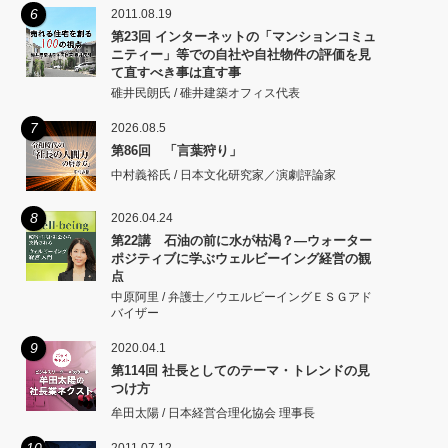
6
2011.08.19
第23回 インターネットの「マンションコミュ
ニティー」等での自社や自社物件の評価を見
て直すべき事は直す事
碓井民朗氏 / 碓井建築オフィス代表
7
2026.08.5
第86回 「言葉狩り」
中村義裕氏 / 日本文化研究家／演劇評論家
8
2026.04.24
第22講 石油の前に水が枯渇？―ウォーター
ポジティブに学ぶウェルビーイング経営の観
点
中原阿里 / 弁護士／ウエルビーイングＥＳＧアド
バイザー
9
2020.04.1
第114回 社長としてのテーマ・トレンドの見
つけ方
牟田太陽 / 日本経営合理化協会 理事長