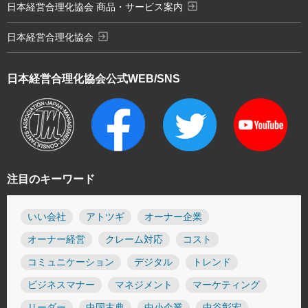
exit_to_app
日本経営合理化協会 商品・サービス案内
exit_to_app
日本経営合理化協会
日本経営合理化協会
公式WEB/SNS
注目のキーワード
いい会社
アトツギ
オーナー企業
オーナー経営
クレーム対応
コスト
コミュニケーション
デジタル
トレンド
ビジネスマナー
マネジメント
マーケティング
リーダー
中国古典
中小企業
中谷彰宏