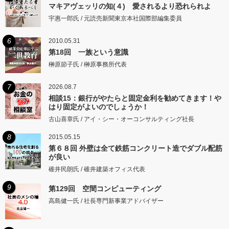
マキアヴェッリの知(４) 愛されるより恐れられよ
宇惠一郎氏 / 元読売新聞東京本社国際部編集委員
6
2010.05.31
第18回 一族という意識
榊原節子氏 / 榊原事務所代表
7
2026.08.7
相談15：銀行がやたらと固定金利を勧めてきます！や
はり固定がよいのでしょうか！
古山喜章氏 / アイ・シー・オーコンサルティング社長
8
2015.05.15
第６８回 外壁は全て鉄筋コンクリート造でダブル配筋
が良い
碓井民朗氏 / 碓井建築オフィス代表
9
第129回 空間コンピューティング
高島健一氏 / 社長専門新事業アドバイザー