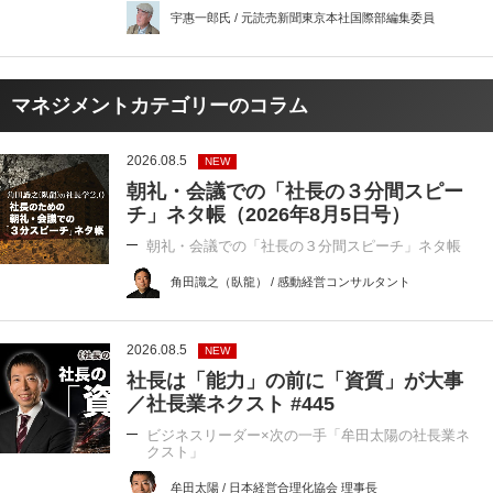
宇惠一郎氏 / 元読売新聞東京本社国際部編集委員
マネジメントカテゴリーのコラム
2026.08.5
NEW
朝礼・会議での「社長の３分間スピー
チ」ネタ帳（2026年8月5日号）
朝礼・会議での「社長の３分間スピーチ」ネタ帳
角田識之（臥龍） / 感動経営コンサルタント
2026.08.5
NEW
社長は「能力」の前に「資質」が大事
／社長業ネクスト #445
ビジネスリーダー×次の一手「牟田太陽の社長業ネ
クスト」
牟田太陽 / 日本経営合理化協会 理事長