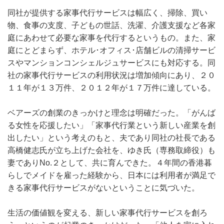
同社が提供する家事代行サービスは幅広く、掃除、買い
物、食事の支度、子どもの世話、洗濯、介護支援など各家
庭にあわせて必要な家事を代行するというもの。また、家
庭にとどまらず、ホテル･オフィス･店舗ビルの清掃サービ
スやマンションコンシェルジュサービスにも対応する。同
社の家事代行サービスの利用状況は増加傾向にあり、２０
１１年が１３万件、２０１２年が１７万件に達している。
ベアーズの創業のきっかけと理念は明確だった。「がんば
る女性を応援したい」「家事代行業という新しい産業を創
出したい」という考えのもと、夫であり同社の社長である
高橋健志氏が立ち上げた会社を、ゆき氏（専務取締役）も
妻でありNo.２として、共に育んできた。４年間の香港暮
らしでメイドを雇った経験から、日本には利用者が満足で
きる家事代行サービスがないということに気づいた。
生活の価値観を変える、新しい家事代行サービスを創ろ