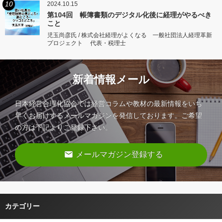
10
2024.10.15
第104回 帳簿書類のデジタル化後に経理がやるべき
こと
児玉尚彦氏 / 株式会社経理がよくなる 一般社団法人経理革新
プロジェクト 代表・税理士
新着情報メール
日本経営合理化協会では経営コラムや教材の最新情報をいち
早くお届けするメールマガジンを発信しております。ご希望
の方は下記よりご登録下さい。
email
メールマガジン登録する
カテゴリー