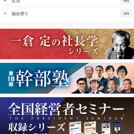
keyboard_arrow_down
生活
809
keyboard_arrow_down
協会便り
394