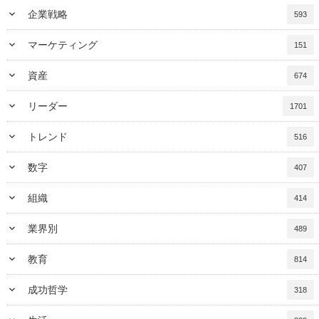
keyboard_arrow_down
企業戦略
593
keyboard_arrow_down
マーケティング
151
keyboard_arrow_down
資産
674
keyboard_arrow_down
リーダー
1701
keyboard_arrow_down
トレンド
516
keyboard_arrow_down
数字
407
keyboard_arrow_down
組織
414
keyboard_arrow_down
業界別
489
keyboard_arrow_down
教育
814
keyboard_arrow_down
成功哲学
318