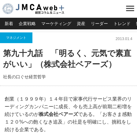
menu
新着
企業戦略
マーケティング
資産
リーダー
トレンド
マネジメント
2013.01.4
第九十九話 「明るく、元気で素直
がいい」（株式会社ベアーズ）
社長の口ぐせ経営哲学
創業（１９９９年）１４年目で家事代行サービス業界のリ
ーディングカンパニーに成長、今も売上高が前期二桁増を
続けているのが
株式会社ベアーズ
である。「お客さま感動
１２０%への飽くなき追及」の社是を明確にし、挑戦をし
続ける企業である。