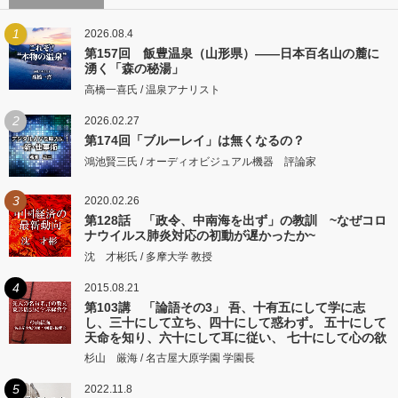
1
2026.08.4
第157回 飯豊温泉（山形県）――日本百名山の麓に
湧く「森の秘湯」
高橋一喜氏 / 温泉アナリスト
2
2026.02.27
第174回「ブルーレイ」は無くなるの？
鴻池賢三氏 / オーディオビジュアル機器 評論家
3
2020.02.26
第128話 「政令、中南海を出ず」の教訓 ~なぜコロ
ナウイルス肺炎対応の初動が遅かったか~
沈 才彬氏 / 多摩大学 教授
4
2015.08.21
第103講 「論語その3」 吾、十有五にして学に志
し、三十にして立ち、四十にして惑わず。 五十にして
天命を知り、六十にして耳に従い、 七十にして心の欲
するところに従いて矩をこえず。
杉山 厳海 / 名古屋大原学園 学園長
5
2022.11.8