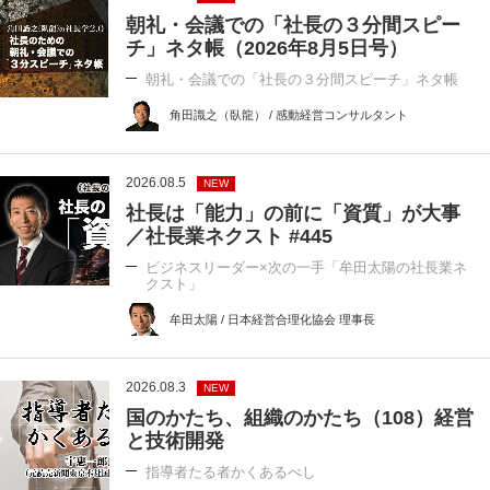
朝礼・会議での「社長の３分間スピー
チ」ネタ帳（2026年8月5日号）
朝礼・会議での「社長の３分間スピーチ」ネタ帳
角田識之（臥龍） / 感動経営コンサルタント
2026.08.5
NEW
社長は「能力」の前に「資質」が大事
／社長業ネクスト #445
ビジネスリーダー×次の一手「牟田太陽の社長業ネ
クスト」
牟田太陽 / 日本経営合理化協会 理事長
2026.08.3
NEW
国のかたち、組織のかたち（108）経営
と技術開発
指導者たる者かくあるべし