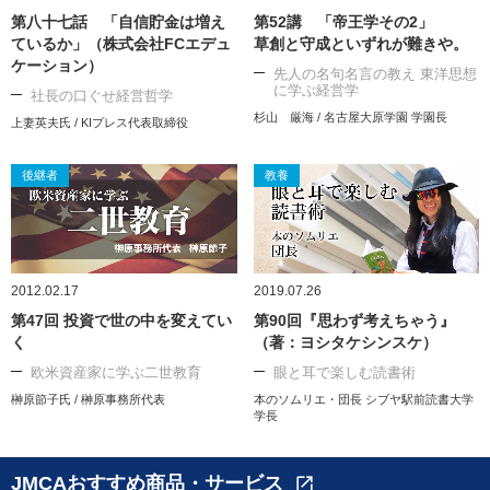
第八十七話 「自信貯金は増え
第52講 「帝王学その2」
ているか」（株式会社FCエデュ
草創と守成といずれが難きや。
ケーション）
先人の名句名言の教え 東洋思想
に学ぶ経営学
社長の口ぐせ経営哲学
杉山 厳海 / 名古屋大原学園 学園長
上妻英夫氏 / KIプレス代表取締役
後継者
教養
2012.02.17
2019.07.26
第47回 投資で世の中を変えてい
第90回『思わず考えちゃう』
く
（著：ヨシタケシンスケ）
欧米資産家に学ぶ二世教育
眼と耳で楽しむ読書術
榊原節子氏 / 榊原事務所代表
本のソムリエ・団長 シブヤ駅前読書大学
学長
JMCAおすすめ商品・サービス
open_in_new