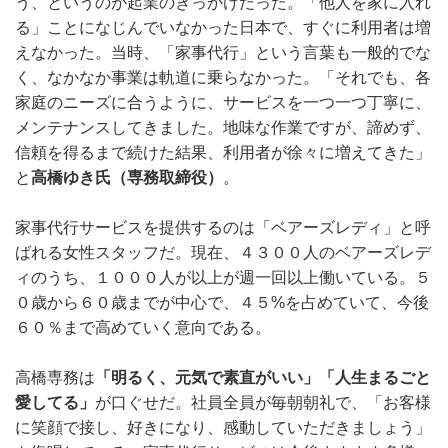
う、というのが起業のきっかけだった。「他人を家に入れ
る」ことになじんでいなかった日本で、すぐに利用者は増
えなかった。当時、「家事代行」という言葉も一般的でな
く、なかなか事業は軌道に乗らなかった。「それでも、各
家庭のニーズに合うように、サービスを一つ一つ丁寧に、
メンテナンスしてきました。地味な作業ですが、諦めず、
信頼を得るまで続けた結果、利用者が徐々に増えてきた」
と
高橋ゆき氏（専務取締役）
。
家事代行サービスを提供するのは「ベアーズレディ」と呼
ばれる女性スタッフだ。現在、４３００人のベアーズレデ
ィのうち、１０００人が以上が週一回以上働いている。５
０歳から６０歳までが中心で、４５%を占めていて、今後
６０％まで高めていく意向である。
高橋専務は
「明るく、元気で素直がいい」「人生まるごと
愛してる」
が口ぐせだ。社員全員が毎朝朝礼で、「お客様
に笑顔で接し、好きになり、感動していただきましょう」