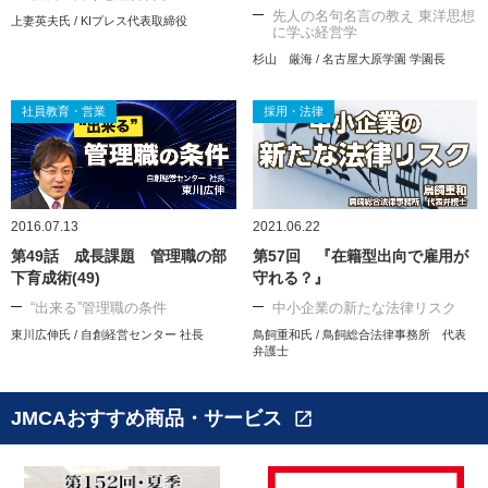
先人の名句名言の教え 東洋思想
上妻英夫氏 / KIプレス代表取締役
に学ぶ経営学
杉山 厳海 / 名古屋大原学園 学園長
社員教育・営業
採用・法律
2016.07.13
2021.06.22
第49話 成長課題 管理職の部
第57回 『在籍型出向で雇用が
下育成術(49)
守れる？』
“出来る”管理職の条件
中小企業の新たな法律リスク
東川広伸氏 / 自創経営センター 社長
鳥飼重和氏 / 鳥飼総合法律事務所 代表
弁護士
JMCAおすすめ商品・サービス
open_in_new