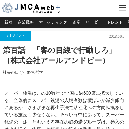
menu
新着
企業戦略
マーケティング
資産
リーダー
トレンド
マネジメント
2013.06.7
第百話 「客の目線で行動しろ」
（株式会社アールアンドビー）
社長の口ぐせ経営哲学
スーパー銭湯はこの10数年で全国に約600店に拡大してい
る。全体的にスーパー銭湯の入場者数は横ばいか減少傾向
にあるが、さまざまな再生手法で活性化への方向転換をし
ている施設も少なくない。そういう中にあって、スーパー
銭湯の「雄」ともいえる存在の
虹の湯グループ
は、参入の