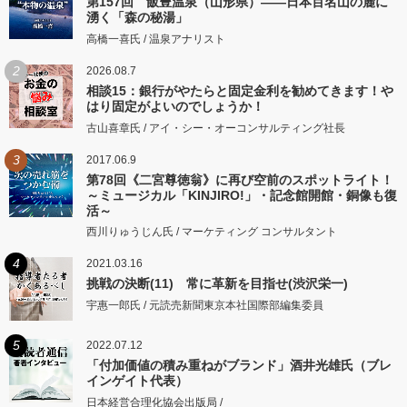
第157回 飯豊温泉（山形県）――日本百名山の麓に
湧く「森の秘湯」
高橋一喜氏 / 温泉アナリスト
2
2026.08.7
相談15：銀行がやたらと固定金利を勧めてきます！や
はり固定がよいのでしょうか！
古山喜章氏 / アイ・シー・オーコンサルティング社長
3
2017.06.9
第78回《二宮尊徳翁》に再び空前のスポットライト！
～ミュージカル「KINJIRO!」・記念館開館・銅像も復
活～
西川りゅうじん氏 / マーケティング コンサルタント
4
2021.03.16
挑戦の決断(11) 常に革新を目指せ(渋沢栄一)
宇惠一郎氏 / 元読売新聞東京本社国際部編集委員
5
2022.07.12
「付加価値の積み重ねがブランド」酒井光雄氏（ブレ
インゲイト代表）
日本経営合理化協会出版局 /