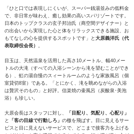
「ひと口では表現しにくいが、スーパー銭湯並みの低料金
で、非日常が味わえ、癒し効果の高いスパリゾートです。
日本のトップクラスの玄子邦治氏（商空間デザイナー）と
の出会いから実現した心と体をリラックスできる施設、お
もてなしの心を提供するスポットです」と
大原義洋氏（代
表取締役会長）
。
目玉は、天然温泉を活用した高さ10メートル、幅40メー
トルの大滝（すべての入浴シーンから滝を望むことができ
る）、虹の湯自慢のスィートルームのような家族風呂（個
室貸切8室）である。「とにかく、滝を眺めながらの入浴
は贅沢そのもの」と好評。信楽焼の壷風呂（炭酸泉･美泡
浴）も珍しい。
大原会長はスタッフに対し、
「目配り、気配り、心配り」
と
「客の目線で行動しろ」
の檄を飛ばす。目に見えるサー
ビスと目に見えないサービスで、どこまで接客力を上げる