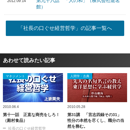
第九十六話 「人の和」（株式会社龍名
2012.09.14
館）
「社長の口ぐせ経営哲学」の記事一覧へ
あわせて読みたい記事
マネジメント
人間学・古典
2010.06.4
2010.05.28
第十一話 正直な商売をしろ！
第31講 「言志四録その31」
（殿村食品）
性分の本然を尽くし、職分の当
然を務む。
社長の口ぐせ経営哲学