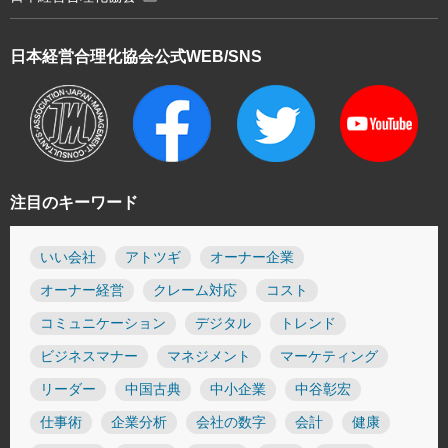
日本経営合理化協会
公式WEB/SNS
注目のキーワード
いい会社
アトツギ
オーナー企業
オーナー経営
クレーム対応
コスト
コミュニケーション
デジタル
トレンド
ビジネスマナー
マネジメント
マーケティング
リーダー
中国古典
中小企業
中谷彰宏
仕事術
企業分析
会社の数字
会計
健康