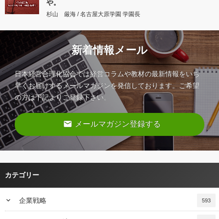
や。
杉山 厳海 / 名古屋大原学園 学園長
新着情報メール
日本経営合理化協会では経営コラムや教材の最新情報をいち
早くお届けするメールマガジンを発信しております。ご希望
の方は下記よりご登録下さい。
email
メールマガジン登録する
カテゴリー
keyboard_arrow_down
企業戦略
593