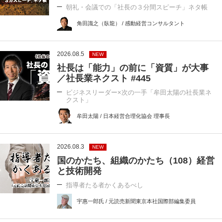
朝礼・会議での「社長の３分間スピーチ」ネタ帳
角田識之（臥龍） / 感動経営コンサルタント
2026.08.5
NEW
社長は「能力」の前に「資質」が大事
／社長業ネクスト #445
ビジネスリーダー×次の一手「牟田太陽の社長業ネ
クスト」
牟田太陽 / 日本経営合理化協会 理事長
2026.08.3
NEW
国のかたち、組織のかたち（108）経営
と技術開発
指導者たる者かくあるべし
宇惠一郎氏 / 元読売新聞東京本社国際部編集委員