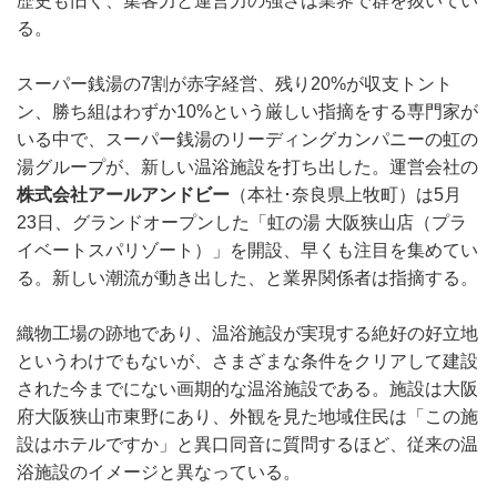
歴史も旧く、集客力と運営力の強さは業界で群を抜いてい
る。
スーパー銭湯の7割が赤字経営、残り20%が収支トント
ン、勝ち組はわずか10%という厳しい指摘をする専門家が
いる中で、スーパー銭湯のリーディングカンパニーの虹の
湯グループが、新しい温浴施設を打ち出した。運営会社の
株式会社アールアンドビー
（本社･奈良県上牧町）は5月
23日、グランドオープンした「虹の湯 大阪狭山店（プラ
イベートスパリゾート）」を開設、早くも注目を集めてい
る。新しい潮流が動き出した、と業界関係者は指摘する。
織物工場の跡地であり、温浴施設が実現する絶好の好立地
というわけでもないが、さまざまな条件をクリアして建設
された今までにない画期的な温浴施設である。施設は大阪
府大阪狭山市東野にあり、外観を見た地域住民は「この施
設はホテルですか」と異口同音に質問するほど、従来の温
浴施設のイメージと異なっている。