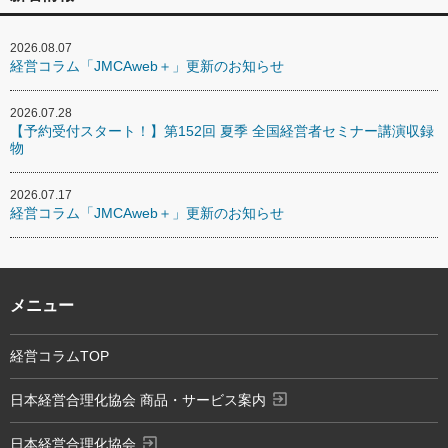
2026.08.07
経営コラム「JMCAweb＋」更新のお知らせ
2026.07.28
【予約受付スタート！】第152回 夏季 全国経営者セミナー講演収録
物
2026.07.17
経営コラム「JMCAweb＋」更新のお知らせ
メニュー
経営コラムTOP
exit_to_app
日本経営合理化協会 商品・サービス案内
exit_to_app
日本経営合理化協会