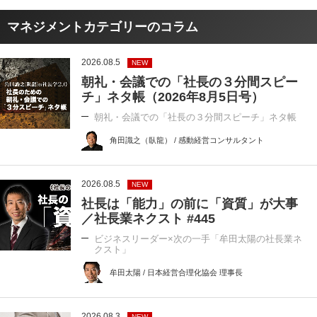
マネジメントカテゴリーのコラム
2026.08.5
NEW
朝礼・会議での「社長の３分間スピー
チ」ネタ帳（2026年8月5日号）
朝礼・会議での「社長の３分間スピーチ」ネタ帳
角田識之（臥龍） / 感動経営コンサルタント
2026.08.5
NEW
社長は「能力」の前に「資質」が大事
／社長業ネクスト #445
ビジネスリーダー×次の一手「牟田太陽の社長業ネ
クスト」
牟田太陽 / 日本経営合理化協会 理事長
2026.08.3
NEW