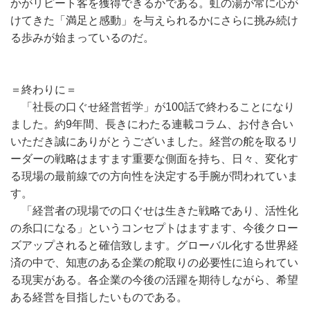
かがリピート客を獲得できるかである。虹の湯が常に心が
けてきた「満足と感動」を与えられるかにさらに挑み続け
る歩みが始まっているのだ。
＝終わりに＝
「社長の口ぐせ経営哲学」が100話で終わることになり
ました。約9年間、長きにわたる連載コラム、お付き合い
いただき誠にありがとうございました。経営の舵を取るリ
ーダーの戦略はますます重要な側面を持ち、日々、変化す
る現場の最前線での方向性を決定する手腕が問われていま
す。
「経営者の現場での口ぐせは生きた戦略であり、活性化
の糸口になる」というコンセプトはますます、今後クロー
ズアップされると確信致します。グローバル化する世界経
済の中で、知恵のある企業の舵取りの必要性に迫られてい
る現実がある。各企業の今後の活躍を期待しながら、希望
ある経営を目指したいものである。