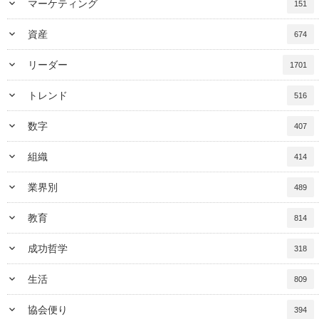
keyboard_arrow_down
マーケティング
151
keyboard_arrow_down
資産
674
keyboard_arrow_down
リーダー
1701
keyboard_arrow_down
トレンド
516
keyboard_arrow_down
数字
407
keyboard_arrow_down
組織
414
keyboard_arrow_down
業界別
489
keyboard_arrow_down
教育
814
keyboard_arrow_down
成功哲学
318
keyboard_arrow_down
生活
809
keyboard_arrow_down
協会便り
394