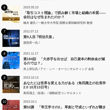
6
2025.05.23
「取引コスト理論」で読み解く市場と組織の本質――
会社はなぜ生まれたのか？
楠木 建氏 / 一橋大学大学院 国際企業戦略研究科 教授
7
2011.07.12
第9人目 ｢明治天皇」
渡部昇一氏 /
8
2021.11.17
第184話 「大赤字を出せば 自己資本の剰余金が減
るのでは？」
井上和弘氏 / アイ・シー・オーコンサルティング 会長
9
2023.10.13
あなたには世界を変える力がある（角田識之の社長学
2.0 10月13日号）
角田識之（臥龍） / 感動経営コンサルタント
10
2010.10.1
第52講 「帝王学その2」 草創と守成といずれが難き