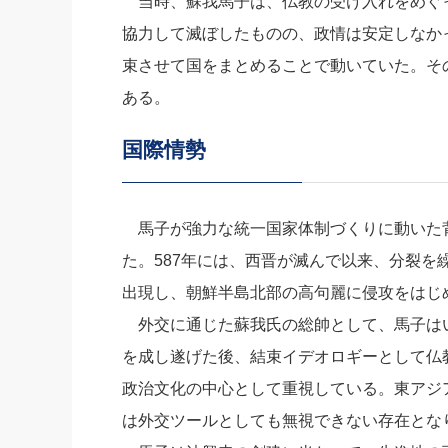
当時、蘇我馬子は、仏教の受け入れをめぐっ
協力して滅ぼしたものの、政情は安定しなか
束させて国をまとめることで動いていた。そ
ある。
国際情勢
馬子が強力な統一国家体制づくりに動いた
た。587年には、西晋が滅んで以来、分裂を
出現し、朝鮮半島北部の高句麗に侵攻をはじ
外交に通じた蘇我氏の総帥として、馬子は
を成し遂げた後、結束イデオロギーとして仏
政治文化の中心として重視している。東アジ
は外交ツールとしても無視できない存在とな