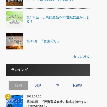
第109話 伝統的産品を21世紀に生かし切
る！
第86回 「言葉狩り」
もっと見る
ランキング
日別
月別
本
収録物
1
2023.07.26
第203話 「投資育成会社に株式を持たすの
はやめなさい」