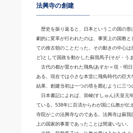
法興寺の創建
社長の右
酒井英之
歴史を振り返ると、日本というこの国の形
劇的に変革が行われたのは、事実上の国教と
ての推古朝のことだった。その動きの中心は
ど)として国政を動かした蘇我馬子(そが・う
古代の都が置かれた飛鳥(あすか＝現・明日香
ある。現在では小さな本堂に飛鳥時代の巨大
結果、創建当初は一つの塔を囲むように三つ
日本書記によれば、崇峻(すしゅん)天皇元年
ている。538年に百済からわが国に仏教が伝
寺院がこの法興寺なのである。法興寺は蘇我
上の国家的事業であったことは間違いない。