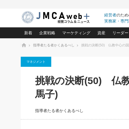
経営者
のため
実務家・専門
新着
企業戦略
マーケティング
資産
リーダー
ホーム
指導者たる者かくあるべし
挑戦の決断(50) 仏教中心の
中小企業の「１位づくり」戦略(96)
ネット戦略成功の秘訣 圧倒的に儲か
あなたの会社と資
オンリ
マネジメント
利益を最大化する「業務改善」横田尚哉氏(5)
ビジネスを一瞬で制する！一流グロ
どうなる金融業界
ビジネ
る“社長の戦略印象リスクマネジメント
(446)
強い会社を築く ビジネス・クリニック(240)
中国経済の最新動
挑戦の決断(50) 
ロングセラーの玉手箱(9)
ピョー
2026.08.5
日本レーザー「人を大切にしながら利益を上げ
事業承継の前に
第109話 伝統的産品を21世
(3)
大復活＆快進撃！ユニバーサルスタ
きたいコト(12)
指導者た
馬子)
に生かし切る！
は(5)
武器としてのM&A入門(3)
会社と社長のため
朝礼・
2026.08.5
最高の自分を表現する 成功イメージ戦
社長のための“儲かる通販”戦略視点(151)
深読み企業分析(1
楠木建の
朝礼・会議での「社長の３分間
指導者たる者かくあるべし
スピーチ」ネタ帳（2026年8月5
酒井光雄 成功事例に学ぶ繁栄企業の
日号）
継続経営 百話百行(85)
次もあ
野田久美子 香港ビジネス成功法(10)
社長の口