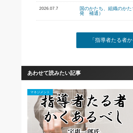
2026.07.7
国のかたち、組織のかた
発 補遺）
「指導者たる者か
あわせて読みたい記事
マネジメント