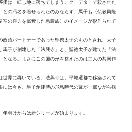
評価は一転し地に落ちてしまう。クーデターで殺された
」との汚名を着せられたのみならず、馬子も〈仏教興隆
皇室の権力を簒奪した悪豪族〉のイメージが形作られて
の政治パートナーであった聖徳太子のものとされ、太子
し馬子が創建した「法興寺」と、聖徳太子が建てた「法
」となる。まさにこの国の形を整えたのは二人の共同作
は世界に轟いている。法興寺は、平城遷都で移築されて
根には今も、馬子創建時の飛鳥時代の瓦が一部ながら残
、年明けからは新シリーズが始まります。