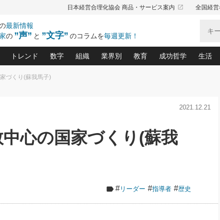
launch
日本経営合理化協会 商品・サービス案内
全国経営
の
最新情報
”声”
”文字”
家
の
と
のコラムを
毎週更新！
トレンド
数字
組織
業界別
教育
成功哲学
生活
国家づくり(蘇我馬子)
る仕組みづくり講座(12)
産を守る一手(171)
ーワンで勝ち残る企業風土づくり(54)
《ニューヨーク発》ビジネスリーダーの先読み: 最新トレンド
オーナー社長の「お金の悩み相談室」(14)
「賃金の誤解」(135)
なぜ、トヨタ式で会社が伸びるのか？(
“出来る”管理職の条件(62)
中国哲学に学ぶ 不
おの
と戦略拠点(9)
(50)
2021.12.21
ーバル経営者は知ってい
(39)
スリーダー×次の一手「牟田太陽の社長業ネクスト」
おカネが残る決算書にするために、やっておきたいこと(
中小企業の新たな法律リスク(178)
売れる住宅を創る 100の視点(100)
あなただからお願いしたいと
令和時代の「社長の
”(9)
「社長の繁盛トレンド通信」(90)
デジ
向(204)
会社を守り抜くための緊急対策(100)
職場の生産性を下げるハラスメントの予防策(1
大久保一彦の“流行る”お店の仕組みづく
クレーム対応 実践マニュアル
先人の名句名言の教
仏教中心の国家づくり(蘇我
トル・F・グジバチの『経営戦略の新常識』(12)
北村森の「今月のヒット商品」(109)
リーダ
2026.08.5
2026.08.5
2
る経営」の極意
、決めておきたい、知っておきたい、やってお
強い決算書の会社はココが違う！(36)
賃金決定の定石(68)
柿内幸夫─社長のための現場改善(174
クレーム対応の新知識と新常
渡部昇一の「日本の
紀
第86回 「言葉狩り」
社長は「能力」の前に「資質」
ジオジャパンの成功要因と
る者かくあるべし(635)
次の売れ筋をつかむ術(102)
ワイ
が大事／社長業ネクスト #445
損益分岐点を下げる、Ｐ／Ｌ不況時代の新戦略(12)
顧客・社員・社会から支持される「ウェルビ
デキル社員に育てる！ 社員
経営に活かす“十八史
の資産管理講座(95)
会議での「社長の３分間スピーチ」ネタ帳(159)
社長のメシの種 4.0(206)
門」(23)
必読
新・会計経営と実学(37)
東川鷹年の「中小企業の人育
略(77)
52)
「経営知になる考え方」(57)
眼と耳
#
#
#
リーダー
指導者
歴史
決算書の“見える化”術(12)
業績アップにつながる！ワン
ブランド戦略(39)
なたにお願いしたいと思われる「一流の仕事術」(28)
社長の
賢い社長の「経理財務の見どころ・勘どころ・ツッコ
欧米資産家に学ぶ二世教育(1
ぐせ経営哲学(100)
ろ」(149)
米国