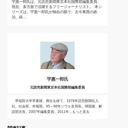
宇惠一郎氏は、元読売新聞東京本社国際部編集委員、
)
現在、多方面で活躍するフリージャーナリスト。 本シ
喜の『これぞ！"本物の温泉"』(157)
リーズは、宇惠一郎氏が独自の眼で、古今東西の政
治、経…
宇惠一郎氏
元読売新聞東京本社国際部編集委員
早稲田大学卒業後、商社を経て、1978年読売新聞社入
社。社会部、外報部、95～98年ソウル支局長。帰国後、解
説部次長、2007年編集委員。2011年…もっと見る