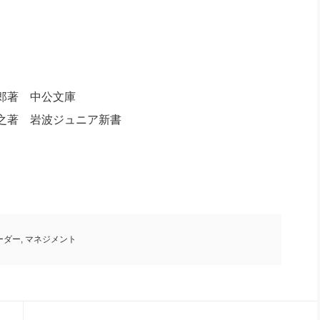
郎著 中公文庫
之著 岩波ジュニア新書
ーダー
,
マネジメント