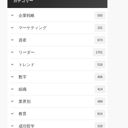
カテゴリー
keyboard_arrow_down
企業戦略
593
keyboard_arrow_down
マーケティング
151
keyboard_arrow_down
資産
673
keyboard_arrow_down
リーダー
1701
keyboard_arrow_down
トレンド
516
keyboard_arrow_down
数字
406
keyboard_arrow_down
組織
414
keyboard_arrow_down
業界別
489
keyboard_arrow_down
教育
814
keyboard_arrow_down
成功哲学
318