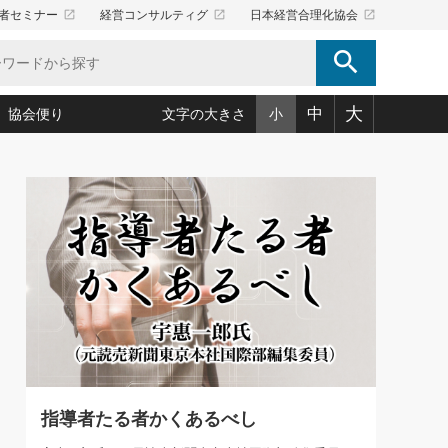
launch
launch
launch
者セミナー
経営コンサルティグ
日本経営合理化協会
search
大
中
協会便り
文字の大きさ
小
5)
況は会社守成の好機(38)
ころ心平の ──社長のための「か・ら・だマネジメント」
「愛読者通信」著者インタビュー(44)
34)
思われる 気配りの達人(127)
人間力の磨き方」(86)
ビジネス見聞録 経営ニュース(100)
タルＡＶを味方に！新・仕事術(180)
0)
り(210)
(92)
え 東洋思想に学ぶ経営学(132)
作間信司の経営無形庵(けいえいむぎょうあん)(166)
ー脳の鍛え方(32)
もっとみる
026.08.4
)
識(57)
指導者たち」(32)
経営セミナー情報局(1)
【追悼】鈴木敏文氏 言葉で伝
ンを楽しむ基礎レッスン(12)
える経営（ジャーナリスト 勝
ーイング経営入
教育の決め手(203)
略”(30)
繁栄への着眼点 牟田太陽(76)
見明氏）
！社長が読むべき今月の4冊(88)
て」(38)
講話を聞いて学ぼう 実学・耳学・磨く「ミミガク」のすすめ
で楽しむ読書術(162)
(7)
ランク上の手紙・メール術(100)
「氣」(30)
指導者たる者かくあるべし
ミどこ
00)
スポーツ・ビジネスに学ぶ心理学(98)