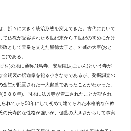
社長のための“全員営業”(30
腕をつくる 人と組織を動かす(200)
銀行交渉はこうしなさい！(12)
高橋一
行動科学マネジメント(5)
の社長のビジョン実現道場(10)
は、折々に大きく統治形態を変えてきた。古代において
して仏教が受容された６世紀末から７世紀の初めにかけ
摂政として天皇を支えた聖徳太子と、外戚の大臣(おと
まこ)である。
村)の地に通称飛鳥寺、安居院(あごいん)という寺が
な金銅製の釈迦像を祀る小さな寺であるが、発掘調査の
の金堂が配置された一大伽藍であったことがわかった。
(５８８年)、同地に法興寺が着工されたことが記され
えられてから50年にして初めて建てられた本格的な仏教
氏の氏寺的な性格が強いが、伽藍の大きさからして事実