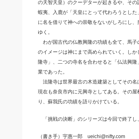
の天智天皇）のクーデターが起きるや、その
蝦夷、入鹿が「天皇にとって代わろうとした
に名を借りて神への崇敬をないがしろにし、
ゆく。
わが国古代の仏教興隆の功績も全て、馬子
のイメージは神にまで高められていく。しか
隆寺」、二つの寺名を合わせると「仏法興隆
業であった。
法隆寺は世界最古の木造建築としてその名
現在も奈良市内に元興寺としてある。その屋
り、蘇我氏の功績を語りかけている。
「挑戦の決断」のシリーズは今回で終了し
（書き手）宇惠一郎 ueichi@nifty.com