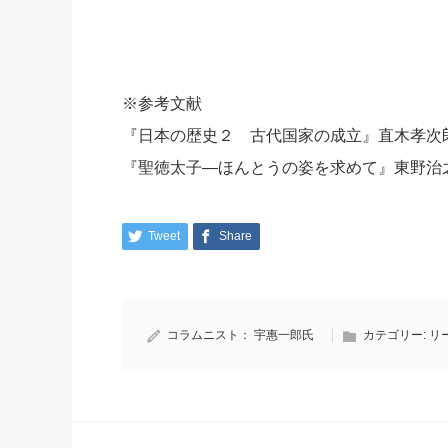
※参考文献
『日本の歴史２ 古代国家の成立』直木孝次
『聖徳太子―ほんとうの姿を求めて』東野治
Tweet
Share
コラムニスト：
宇惠一郎氏
カテゴリー:
リ