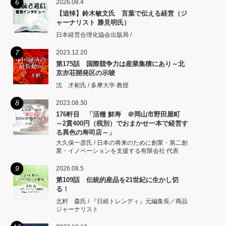
6
2026.08.4
【追悼】鈴木敏文氏 言葉で伝える経営（ジ
ャーナリスト 勝見明氏）
日本経営合理化協会出版局 /
7
2023.12.20
第175話 国際競争力は産業集積にあり～北
京亦荘開発区の示唆
沈 才彬氏 / 多摩大学 教授
8
2023.08.30
176軒目 「活種 鮮寿 ＠岡山市野田屋町
～2貫400円（税別）でおまかせ一本で経営す
る異色の寿司店～」
大久保一彦氏 / 日本の将来のために創業・第二創
業・イノベーションを支援する有限会社 代表
9
2026.08.5
第109話 伝統的産品を21世紀に生かし切
る！
北村 森氏 / 『日経トレンディ』元編集長／商品
ジャーナリスト