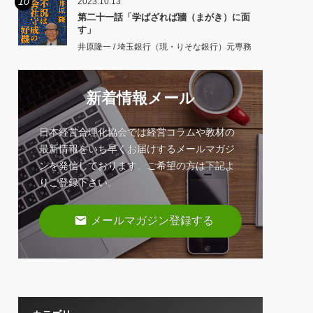
10
2023.10.13
第二十一話「学ばざれば牆（まがき）に面
す」
井原隆一 / 埼玉銀行（現・りそな銀行）元専務
新着情報メール
日本経営合理化協会では経営コラムや教材の
最新情報をいち早くお届けするメールマガジ
ンを発信しております。ご希望の方は下記よ
りご登録下さい。
email
メールマガジン登録する