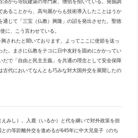
百済から寺院建築の専門家、僧侶を招いている。発掘調
であることから、高句麗からも技術導入したことはうか
を通じて「三宝（仏教）興隆」の詔を発出させた。聖徳
遣隋使に、こう言わせている。
を興されたと聞いております。よってここに使節を送っ
った。まさに仏教をテコに日中友好を固めにかかってい
いだで「自由と民主主義」を共通の理念として安全保障
は古代においてなんとも巧みな対大国外交を展開したの
（えみし）、入鹿（いるか）と代を継いで対外政策を担
国との等距離外交を進めるが645年に中大兄皇子（のち