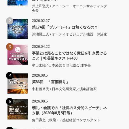
井上和弘氏 / アイ・シー・オーコンサルティング
会長
2
2026.02.27
第174回「ブルーレイ」は無くなるの？
鴻池賢三氏 / オーディオビジュアル機器 評論家
3
2026.04.22
事業とは売ることではなく責任を引き受ける
こと｜社長業ネクスト#430
牟田太陽 / 日本経営合理化協会 理事長
4
2026.08.5
第86回 「言葉狩り」
中村義裕氏 / 日本文化研究家／演劇評論家
5
2026.08.5
朝礼・会議での「社長の３分間スピーチ」ネ
タ帳（2026年8月5日号）
角田識之（臥龍） / 感動経営コンサルタント