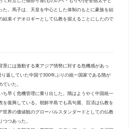
て対立した物部守屋(もののべ・もりや)を聖徳太子と
った。馬子は、天皇を中心とした体制のもとに豪族を結
の結束イデオロギーとして仏教を据えることにしたので
背景には激動する東アジア情勢に対する危機感があっ
繰り返していた中国で300年ぶりの統一国家である隋が
めていた。
いち早く危機管理に乗り出した。隋はようやく中国統一
教を復興している。朝鮮半島でも高句麗、百済は仏教を
ア世界の価値観のグローバルスタンダードとしての仏教
りつつあった。