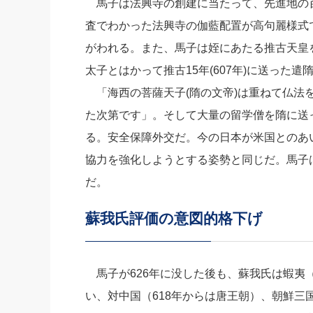
馬子は法興寺の創建に当たって、先進地の
査でわかった法興寺の伽藍配置が高句麗様式
がわれる。また、馬子は姪にあたる推古天皇
太子とはかって推古15年(607年)に送った
「海西の菩薩天子(隋の文帝)は重ねて仏法
た次第です」。そして大量の留学僧を隋に送
る。安全保障外交だ。今の日本が米国とのあ
協力を強化しようとする姿勢と同じだ。馬子
だ。
蘇我氏評価の意図的格下げ
馬子が626年に没した後も、蘇我氏は蝦夷
い、対中国（618年からは唐王朝）、朝鮮三