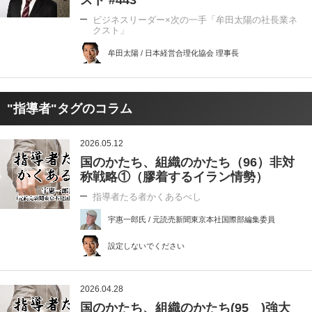
スト #443
ビジネスリーダー×次の一手「牟田太陽の社長業ネ
クスト」
牟田太陽 / 日本経営合理化協会 理事長
"指導者"タグのコラム
2026.05.12
国のかたち、組織のかたち（96）非対
称戦略①（膠着するイラン情勢）
指導者たる者かくあるべし
宇惠一郎氏 / 元読売新聞東京本社国際部編集委員
設定しないでください
2026.04.28
国のかたち、組織のかたち(95 )強大