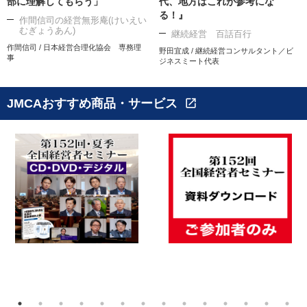
部に理解してもらう」
代、地方はこれが参考にな
る！』
作間信司の経営無形庵(けいえい
むぎょうあん)
継続経営 百話百行
作間信司 / 日本経営合理化協会 専務理
野田宜成 / 継続経営コンサルタント／ビ
事
ジネスミート代表
JMCAおすすめ商品・サービス
open_in_new