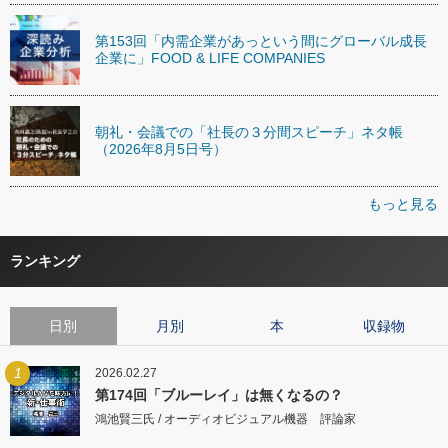
第153回「内需企業があっという間にグローバル成長
企業に」FOOD & LIFE COMPANIES
朝礼・会議での「社長の３分間スピーチ」ネタ帳
（2026年8月5日号）
もっと見る
ランキング
日別
月別
本
収録物
1
2026.02.27
第174回「ブルーレイ」は無くなるの？
鴻池賢三氏 / オーディオビジュアル機器 評論家