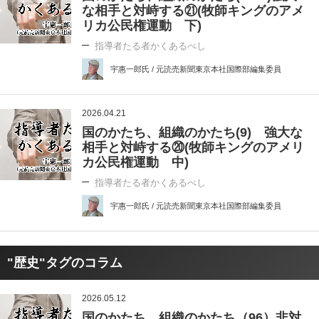
な相手と対峙する㉑(牧師キングのアメ
リカ公民権運動 下)
指導者たる者かくあるべし
宇惠一郎氏 / 元読売新聞東京本社国際部編集委員
2026.04.21
国のかたち、組織のかたち(9) 強大な
相手と対峙する⑳(牧師キングのアメリ
カ公民権運動 中)
指導者たる者かくあるべし
宇惠一郎氏 / 元読売新聞東京本社国際部編集委員
"歴史"タグのコラム
2026.05.12
国のかたち、組織のかたち（96）非対