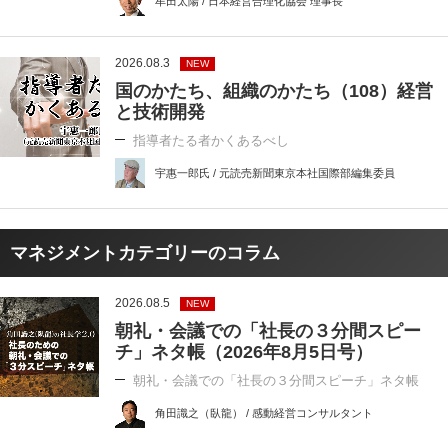
牟田太陽 / 日本経営合理化協会 理事長
2026.08.3
NEW
国のかたち、組織のかたち（108）経営
と技術開発
指導者たる者かくあるべし
宇惠一郎氏 / 元読売新聞東京本社国際部編集委員
マネジメントカテゴリーのコラム
2026.08.5
NEW
朝礼・会議での「社長の３分間スピー
チ」ネタ帳（2026年8月5日号）
朝礼・会議での「社長の３分間スピーチ」ネタ帳
角田識之（臥龍） / 感動経営コンサルタント