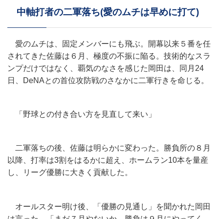
中軸打者の二軍落ち(愛のムチは早めに打て)
愛のムチは、固定メンバーにも飛ぶ。開幕以来５番を任
されてきた佐藤は６月、極度の不振に陥る。技術的なスラ
ンプだけではなく、覇気のなさを感じた岡田は、同月24
日、DeNAとの首位攻防戦のさなかに二軍行きを命じる。
「野球との付き合い方を見直して来い」
二軍落ちの後、佐藤は明らかに変わった。勝負所の８月
以降、打率は3割をはるかに超え、ホームラン10本を量産
し、リーグ優勝に大きく貢献した。
オールスター明け後、「優勝の見通し」を聞かれた岡田
は言った。「まだ７月やないか。勝負は９月にやってく