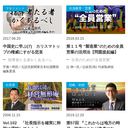
マネジメント
社員教育・営業
2017.06.20
2016.03.15
中国史に学ぶ(7) カリスマトッ
第１１号 “製造業”のための全員
プの権威にすがる悲哀
営業の活用法【問題提起編】
指導者たる者かくあるべし
社長のための“全員営業”
宇惠一郎氏 / 元読売新聞東京本社国際部
辻 伸一氏 / 辻経営(有) 代表取締役
編集委員
社長業
戦略・戦術
2006.11.15
2019.12.20
Vol.102 「社長指示を確実に幹
第57回 『これからは地方の時