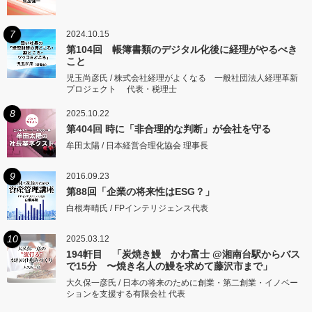
7
2024.10.15
第104回 帳簿書類のデジタル化後に経理がやるべき
こと
児玉尚彦氏 / 株式会社経理がよくなる 一般社団法人経理革新
プロジェクト 代表・税理士
8
2025.10.22
第404回 時に「非合理的な判断」が会社を守る
牟田太陽 / 日本経営合理化協会 理事長
9
2016.09.23
第88回「企業の将来性はESG？」
白根寿晴氏 / FPインテリジェンス代表
10
2025.03.12
194軒目 「炭焼き鰻 かわ富士 @湘南台駅からバス
で15分 〜焼き名人の鰻を求めて藤沢市まで」
大久保一彦氏 / 日本の将来のために創業・第二創業・イノベー
ションを支援する有限会社 代表