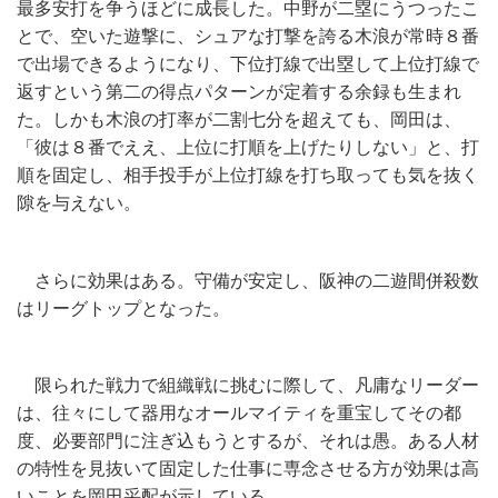
最多安打を争うほどに成長した。中野が二塁にうつったこ
とで、空いた遊撃に、シュアな打撃を誇る木浪が常時８番
で出場できるようになり、下位打線で出塁して上位打線で
返すという第二の得点パターンが定着する余録も生まれ
た。しかも木浪の打率が二割七分を超えても、岡田は、
「彼は８番でええ、上位に打順を上げたりしない」と、打
順を固定し、相手投手が上位打線を打ち取っても気を抜く
隙を与えない。
さらに効果はある。守備が安定し、阪神の二遊間併殺数
はリーグトップとなった。
限られた戦力で組織戦に挑むに際して、凡庸なリーダー
は、往々にして器用なオールマイティを重宝してその都
度、必要部門に注ぎ込もうとするが、それは愚。ある人材
の特性を見抜いて固定した仕事に専念させる方が効果は高
いことを岡田采配が示している。