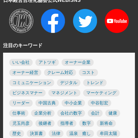
日本経営合理化協会
公式WEB/SNS
注目のキーワード
いい会社
アトツギ
オーナー企業
オーナー経営
クレーム対応
コスト
コミュニケーション
デジタル
トレンド
ビジネスマナー
マネジメント
マーケティング
リーダー
中国古典
中小企業
中谷彰宏
仕事術
企業分析
会社の数字
会計
健康
児玉尚彦
後継者
指導者
数字
新将命
歴史
決算書
法律
温泉 癒し
牟田太陽