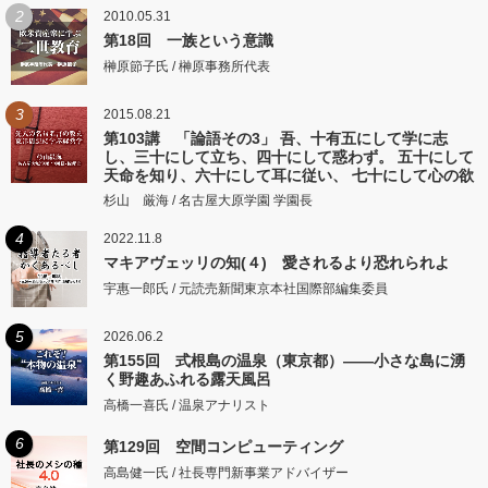
2
2010.05.31
第18回 一族という意識
榊原節子氏 / 榊原事務所代表
3
2015.08.21
第103講 「論語その3」 吾、十有五にして学に志
し、三十にして立ち、四十にして惑わず。 五十にして
天命を知り、六十にして耳に従い、 七十にして心の欲
するところに従いて矩をこえず。
杉山 厳海 / 名古屋大原学園 学園長
4
2022.11.8
マキアヴェッリの知(４) 愛されるより恐れられよ
宇惠一郎氏 / 元読売新聞東京本社国際部編集委員
5
2026.06.2
第155回 式根島の温泉（東京都）――小さな島に湧
く野趣あふれる露天風呂
高橋一喜氏 / 温泉アナリスト
6
第129回 空間コンピューティング
高島健一氏 / 社長専門新事業アドバイザー