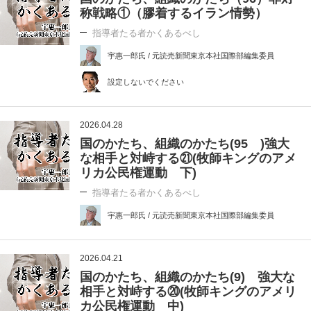
称戦略①（膠着するイラン情勢）
指導者たる者かくあるべし
宇惠一郎氏 / 元読売新聞東京本社国際部編集委員
設定しないでください
2026.04.28
国のかたち、組織のかたち(95 )強大
な相手と対峙する㉑(牧師キングのアメ
リカ公民権運動 下)
指導者たる者かくあるべし
宇惠一郎氏 / 元読売新聞東京本社国際部編集委員
2026.04.21
国のかたち、組織のかたち(9) 強大な
相手と対峙する⑳(牧師キングのアメリ
カ公民権運動 中)