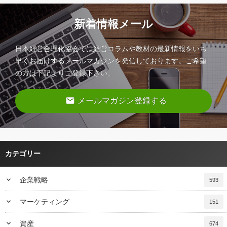
新着情報メール
日本経営合理化協会では経営コラムや教材の最新情報をいち
早くお届けするメールマガジンを発信しております。ご希望
の方は下記よりご登録下さい。
email
メールマガジン登録する
カテゴリー
keyboard_arrow_down
企業戦略
593
keyboard_arrow_down
マーケティング
151
keyboard_arrow_down
資産
674