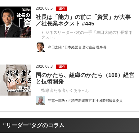
2026.08.5
NEW
社長は「能力」の前に「資質」が大事
／社長業ネクスト #445
ビジネスリーダー×次の一手「牟田太陽の社長業ネ
クスト」
牟田太陽 / 日本経営合理化協会 理事長
2026.08.3
NEW
国のかたち、組織のかたち（108）経営
と技術開発
指導者たる者かくあるべし
宇惠一郎氏 / 元読売新聞東京本社国際部編集委員
"リーダー"タグのコラム