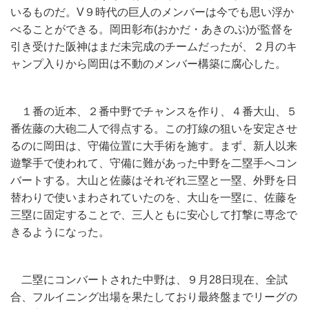
いるものだ。V９時代の巨人のメンバーは今でも思い浮か
べることができる。岡田彰布(おかだ・あきのぶ)が監督を
引き受けた阪神はまだ未完成のチームだったが、２月のキ
ャンプ入りから岡田は不動のメンバー構築に腐心した。
１番の近本、２番中野でチャンスを作り、４番大山、５
番佐藤の大砲二人で得点する。この打線の狙いを安定させ
るのに岡田は、守備位置に大手術を施す。まず、新人以来
遊撃手で使われて、守備に難があった中野を二塁手へコン
バートする。大山と佐藤はそれぞれ三塁と一塁、外野を日
替わりで使いまわされていたのを、大山を一塁に、佐藤を
三塁に固定することで、三人ともに安心して打撃に専念で
きるようになった。
二塁にコンバートされた中野は、９月28日現在、全試
合、フルイニング出場を果たしており最終盤までリーグの