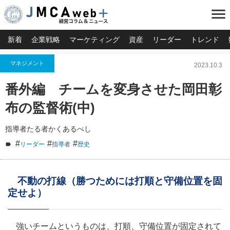
menu
新着
企業戦略
マーケティング
資産
リーダー
トレンド
マネジメント
2023.10.3
番外編 チームを変身させた岡田彰
布の監督術(中)
指導者たる者かくあるべし
#
#
#
リーダー
指導者
歴史
不動の打線（勝つためには打順と守備位置を固
定せよ）
強いチームというものは、打順、守備位置が固定されて