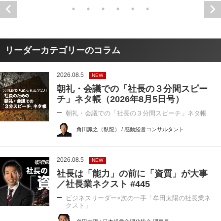
リーダーカテゴリーのコラム
2026.08.5
NEW
朝礼・会議での「社長の３分間スピー
チ」ネタ帳（2026年8月5日号）
朝礼・会議での「社長の３分間スピーチ」ネタ帳
角田識之（臥龍） / 感動経営コンサルタント
2026.08.5
NEW
社長は「能力」の前に「資質」が大事
／社長業ネクスト #445
ビジネスリーダー×次の一手「牟田太陽の社長業ネ
クスト」