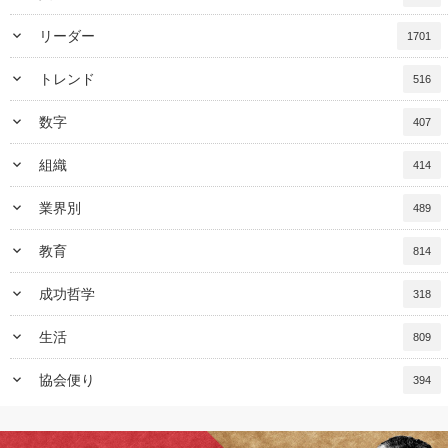
keyboard_arrow_down
リーダー
1701
keyboard_arrow_down
トレンド
516
keyboard_arrow_down
数字
407
keyboard_arrow_down
組織
414
keyboard_arrow_down
業界別
489
keyboard_arrow_down
教育
814
keyboard_arrow_down
成功哲学
318
keyboard_arrow_down
生活
809
keyboard_arrow_down
協会便り
394