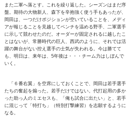
また二軍へ落とす。これを繰り返した。シーズンはまだ序
盤。期待の大物新人、森下を辛抱強く使う手もあったが、
岡田は、一つだけポジションが空いていることを、メディ
アが報じることを見越してベンチを温める野手、二軍選手
に示して競わせたのだ。オーダーが固定されるに越したこ
とはないが、常勝時代の巨人、西武のように、それでは活
躍の舞台がない控え選手の士気が失われる。今は勝てて
も、明日は、来年は、5年後は・・・チーム力はしぼんで
いく。
「６番右翼」を空席にしておくことで、岡田は若手選手
たちの奮起を煽った。若手だけではない。代打起用の多か
った助っ人のミエセスも、「俺も試合に出たい」と、若手
に混じって「特打ち」（特別打撃練習）を志願するように
なる。