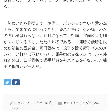
る」。
勝負どきを見据えて、準備し、ポジション争いも愛のム
チも、早め早めに打ってきた。優れた将は、その場しのぎ
の強化策は取らない。９月になって、打順、守備位置を細
かくいじくるのは、ただの凡将である。 連勝で優勝を決
めた最後の五試合、岡田阪神は、投手を除く野手８人のメ
ンバーと打順は不動だった。開幕戦の先発メンバーから外
れたのは、四球骨折で選手登録を外れざるを得なかった捕
手の梅野ただ一人だ。
コラムニスト：
宇惠一郎氏
カテゴリー:
リーダー
,
マネ
ジメント