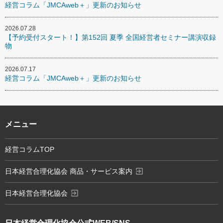
経営コラム「JMCAweb＋」更新のお知らせ
2026.07.28
【予約受付スタート！】第152回 夏季 全国経営者セミナー講演収録
物
2026.07.17
経営コラム「JMCAweb＋」更新のお知らせ
メニュー
経営コラムTOP
exit_to_app
日本経営合理化協会 商品・サービス案内
exit_to_app
日本経営合理化協会