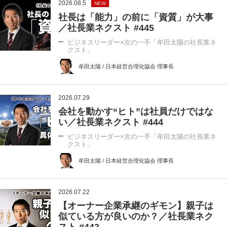
2026.08.5
NEW
社長は「能力」の前に「資質」が大事
／社長業ネクスト #445
ビジネスリーダー×次の一手「牟田太陽の社長業ネ
クスト」
牟田太陽 / 日本経営合理化協会 理事長
2026.07.29
会社を動かす“ヒト”は社員だけではな
い／社長業ネクスト #444
ビジネスリーダー×次の一手「牟田太陽の社長業ネ
クスト」
牟田太陽 / 日本経営合理化協会 理事長
2026.07.22
【オーナー企業承継のギモン】親子は
似ている方が良いのか？／社長業ネク