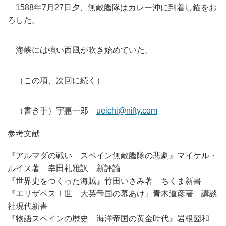
1588年7月27日夕、
無敵艦隊はカレー沖に到着し錨をお
ろした。
海峡には強い西風が吹き始めていた。
（この項、次回に続く）
（書き手）宇惠一郎
ueichi@nifty.com
参考文献
『アルマダの戦い スペイン無敵艦隊の悲劇』マイケル・
ルイス著 幸田礼雅訳 新評論
『世界史をつくった海賊』竹田いさみ著 ちくま新書
『エリザベスⅠ世 大英帝国の幕あけ』青木道彦著 講談
社現代新書
『物語スペインの歴史 海洋帝国の黄金時代』岩根圀和