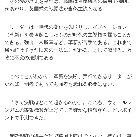
その後の歴史をみれば、戦艦は蒸気機関の採用で機動力
があがり、
英国式の戦闘法が当然主流となる。
リーダーは、時代の変化を先取りし、イノベーション
（革新）
を巻き起こしたものが時代の主導権を握ることが
できる。強者、
常勝軍ほど、革新が苦手である。
これまで
勝ち続けてきた旧来の手法にこだわる。そして滅びる。
万
物に不変の法則である。
このことがわかり、革新を決断、実行できるリーダーが
いれば、
弱者であっても強者を恐れる必要はない。
「さて決戦はどこで起きるのか」。これも、
ウォールシ
ンガムの諜報機関が上げてくる確かな情報から、
ピンポイ
ントで予測できた。
無敵艦隊の将兵だけで英国上陸はできない。彼らは、
英