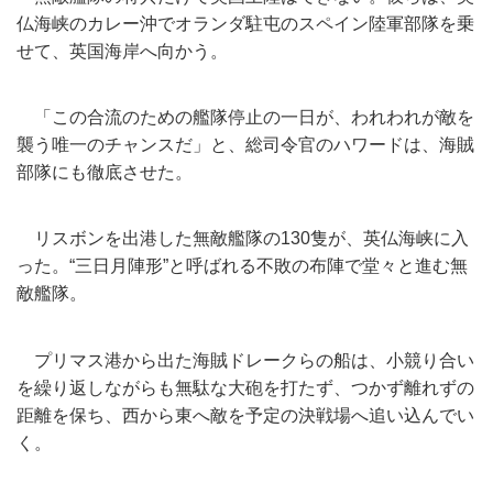
仏海峡のカレー沖でオランダ駐屯のスペイン陸軍部隊を乗
せて、
英国海岸へ向かう。
「この合流のための艦隊停止の一日が、
われわれが敵を
襲う唯一のチャンスだ」と、
総司令官のハワードは、海賊
部隊にも徹底させた。
リスボンを出港した無敵艦隊の130隻が、英仏海峡に入
った。“
三日月陣形”と呼ばれる不敗の布陣で堂々と進む無
敵艦隊。
プリマス港から出た海賊ドレークらの船は、
小競り合い
を繰り返しながらも無駄な大砲を打たず、
つかず離れずの
距離を保ち、
西から東へ敵を予定の決戦場へ追い込んでい
く。