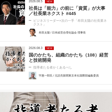
2026.08.5
NEW
社長は「能力」の前に「資質」が大事
／社長業ネクスト #445
ビジネスリーダー×次の一手「牟田太陽の社長業ネ
クスト」
牟田太陽 / 日本経営合理化協会 理事長
2026.08.3
NEW
国のかたち、組織のかたち（108）経営
と技術開発
指導者たる者かくあるべし
宇惠一郎氏 / 元読売新聞東京本社国際部編集委員