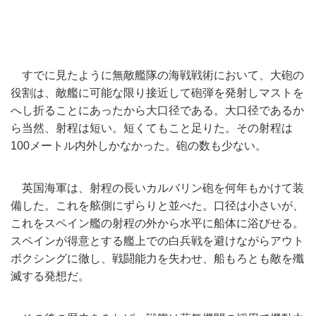
すでに見たように無敵艦隊の海戦戦術において、大砲の
役割は、
敵艦に可能な限り接近して砲弾を発射しマストを
へし折ることにあったから大口
径である。大口径であるか
ら当然、射程は短い。
短くてもこと足りた。その射程は
100メートル内外しかなかった
。砲の数も少ない。
英国海軍は、射程の長いカルバリン砲を何年もかけて装
備した。
これを舷側にずらりと並べた。口径は小さいが、
これをスペイン艦の射程の外から水平に船体に浴びせる。
スペインが得意とする艦上での白兵戦を避けながらアウト
ボクシン
グに徹し、戦闘能力を失わせ、船もろとも敵を殲
滅する発想だ。