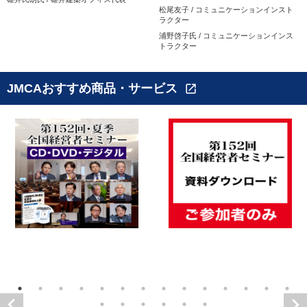
松尾友子 / コミュニケーションインスト
ラクター
浦野啓子氏 / コミュニケーションインス
トラクター
JMCAおすすめ商品・サービス
open_in_new