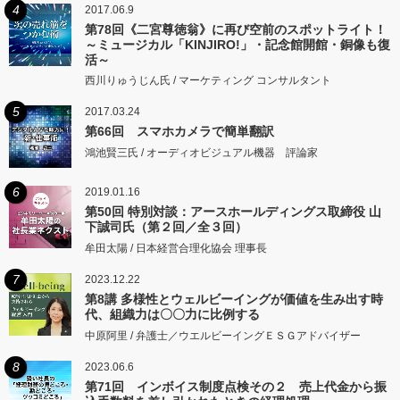
4
2017.06.9
第78回《二宮尊徳翁》に再び空前のスポットライト！
～ミュージカル「KINJIRO!」・記念館開館・銅像も復
活～
西川りゅうじん氏 / マーケティング コンサルタント
5
2017.03.24
第66回 スマホカメラで簡単翻訳
鴻池賢三氏 / オーディオビジュアル機器 評論家
6
2019.01.16
第50回 特別対談：アースホールディングス取締役 山
下誠司氏（第２回／全３回）
牟田太陽 / 日本経営合理化協会 理事長
7
2023.12.22
第8講 多様性とウェルビーイングが価値を生み出す時
代、組織力は〇〇力に比例する
中原阿里 / 弁護士／ウエルビーイングＥＳＧアドバイザー
8
2023.06.6
第71回 インボイス制度点検その２ 売上代金から振