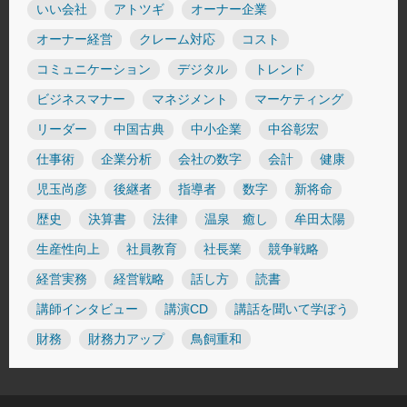
いい会社
アトツギ
オーナー企業
オーナー経営
クレーム対応
コスト
コミュニケーション
デジタル
トレンド
ビジネスマナー
マネジメント
マーケティング
リーダー
中国古典
中小企業
中谷彰宏
仕事術
企業分析
会社の数字
会計
健康
児玉尚彦
後継者
指導者
数字
新将命
歴史
決算書
法律
温泉 癒し
牟田太陽
生産性向上
社員教育
社長業
競争戦略
経営実務
経営戦略
話し方
読書
講師インタビュー
講演CD
講話を聞いて学ぼう
財務
財務力アップ
鳥飼重和