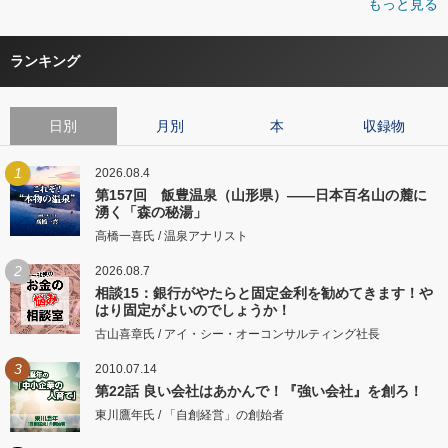
もっと見る
ランキング
日別
月別
本
収録物
1
2026.08.4
第157回 飯豊温泉（山形県）――日本百名山の麓に
湧く「森の秘湯」
高橋一喜氏 / 温泉アナリスト
2
2026.08.7
相談15：銀行がやたらと固定金利を勧めてきます！や
はり固定がよいのでしょうか！
古山喜章氏 / アイ・シー・オーコンサルティング社長
3
2010.07.14
第22話 良い会社はあかんで！『強い会社』を創ろ！
東川鷹年氏 / 「自創経営」の創始者