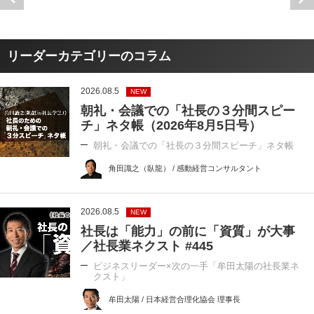
リーダーカテゴリーのコラム
2026.08.5
NEW
朝礼・会議での「社長の３分間スピー
チ」ネタ帳（2026年8月5日号）
朝礼・会議での「社長の３分間スピーチ」ネタ帳
角田識之（臥龍） / 感動経営コンサルタント
2026.08.5
NEW
社長は「能力」の前に「資質」が大事
／社長業ネクスト #445
ビジネスリーダー×次の一手「牟田太陽の社長業ネ
クスト」
牟田太陽 / 日本経営合理化協会 理事長