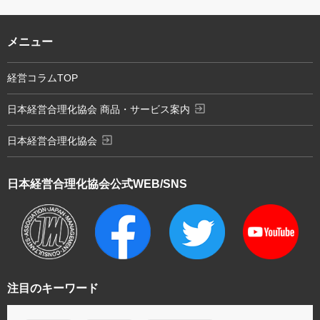
メニュー
経営コラムTOP
exit_to_app
日本経営合理化協会 商品・サービス案内
exit_to_app
日本経営合理化協会
日本経営合理化協会
公式WEB/SNS
注目のキーワード