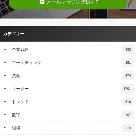
email
メールマガジン登録する
カテゴリー
keyboard_arrow_down
企業戦略
593
keyboard_arrow_down
マーケティング
151
keyboard_arrow_down
資産
674
keyboard_arrow_down
リーダー
1701
keyboard_arrow_down
トレンド
516
keyboard_arrow_down
数字
407
keyboard_arrow_down
組織
414