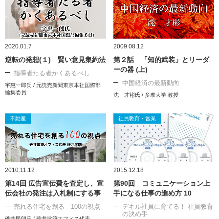
2020.01.7
2009.08.12
逆転の発想(１) 賢い意見集約法
第２話 「知的武装」とリーダ
ーの器 (上)
指導者たる者かくあるべし
中国経済の最新動向
宇惠一郎氏 / 元読売新聞東京本社国際部
編集委員
沈 才彬氏 / 多摩大学 教授
不動産
社員教育・営業
2010.11.12
2015.12.18
第14回 広告宣伝費を査定し、宣
第90回 コミュニケーション上
伝会社の発注は入札制にする事
手になる仕事の進め方 10
売れる住宅を創る 100の視点
デキル社員に育てる！ 社員教育
の決め手
碓井民朗氏 / 碓井建築オフィス代表