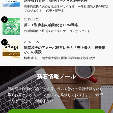
込手数料を差し引かれたときの経理処理
児玉尚彦氏 / 株式会社経理がよくなる 一般社団法人経理革新
プロジェクト 代表・税理士
9
2015.08.25
第201号 業務の自動化とCRM戦略
白川博司氏 / 通信販売指導のNo.1コンサルタント
10
2026.05.22
稲盛和夫のアメーバ経営に学ぶ「売上最大・経費最
小」の実践
楠木 建氏 / 一橋大学大学院 国際企業戦略研究科 教授
新着情報メール
日本経営合理化協会では経営コラムや教材の最新情報をいち
早くお届けするメールマガジンを発信しております。ご希望
の方は下記よりご登録下さい。