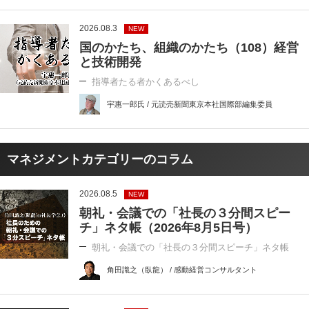
2026.08.3
NEW
国のかたち、組織のかたち（108）経営
と技術開発
指導者たる者かくあるべし
宇惠一郎氏 / 元読売新聞東京本社国際部編集委員
マネジメントカテゴリーのコラム
2026.08.5
NEW
朝礼・会議での「社長の３分間スピー
チ」ネタ帳（2026年8月5日号）
朝礼・会議での「社長の３分間スピーチ」ネタ帳
角田識之（臥龍） / 感動経営コンサルタント