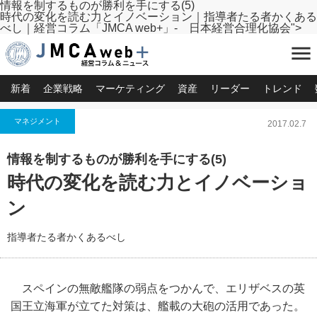
情報を制するものが勝利を手にする(5)
時代の変化を読む力とイノベーション｜指導者たる者かくある
べし｜経営コラム「JMCA web+」- 日本経営合理化協会">
menu
新着
企業戦略
マーケティング
資産
リーダー
トレンド
マネジメント
2017.02.7
情報を制するものが勝利を手にする(5)
時代の変化を読む力とイノベーショ
ン
指導者たる者かくあるべし
スペインの無敵艦隊の弱点をつかんで、
エリザベスの英
国王立海軍が立てた対策は、
艦載の大砲の活用であった。