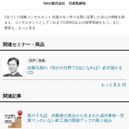
NNA株式会社 代表取締役
1位づくり戦略コンサルタント 在阪のモノ作り企業に従事した自らの体験を踏
まえ、コンサルタントとしてこれまで1300社以上の指導実績をもつ。また、
豊富な…もっと見る
関連セミナー・商品
音声・映像
佐藤元相の《何かの分野で1位になれば》必ず儲かる
CD
もっと見る
open_in_new
関連記事
第六十九話 内勤者の視点から生まれた成功事例～営
業マンのいない町工場の業績アップの取り組み