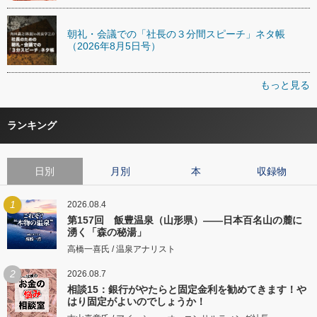
朝礼・会議での「社長の３分間スピーチ」ネタ帳
（2026年8月5日号）
もっと見る
ランキング
日別
月別
本
収録物
1
2026.08.4
第157回 飯豊温泉（山形県）――日本百名山の麓に
湧く「森の秘湯」
高橋一喜氏 / 温泉アナリスト
2
2026.08.7
相談15：銀行がやたらと固定金利を勧めてきます！や
はり固定がよいのでしょうか！