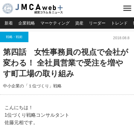
menu
新着
企業戦略
マーケティング
資産
リーダー
トレンド
戦略・戦術
2018.08.8
第四話 女性事務員の視点で会社が
変わる！ 全社員営業で受注を増や
す町工場の取り組み
中小企業の「１位づくり」戦略
こんにちは！
1位づくり戦略コンサルタント
佐藤元相です。