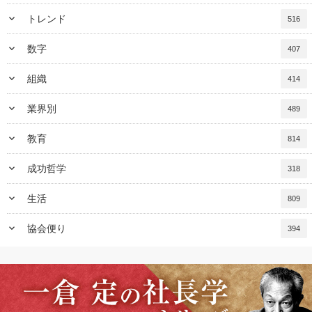
keyboard_arrow_down
トレンド
516
keyboard_arrow_down
数字
407
keyboard_arrow_down
組織
414
keyboard_arrow_down
業界別
489
keyboard_arrow_down
教育
814
keyboard_arrow_down
成功哲学
318
keyboard_arrow_down
生活
809
keyboard_arrow_down
協会便り
394