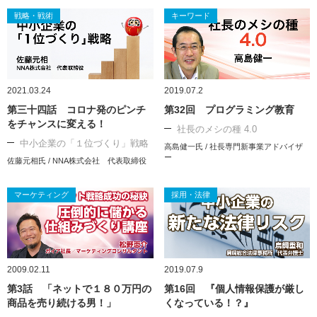
戦略・戦術
キーワード
2021.03.24
2019.07.2
第三十四話 コロナ発のピンチ
第32回 プログラミング教育
をチャンスに変える！
社長のメシの種 4.0
中小企業の「１位づくり」戦略
高島健一氏 / 社長専門新事業アドバイザ
ー
佐藤元相氏 / NNA株式会社 代表取締役
マーケティング
採用・法律
2009.02.11
2019.07.9
第3話 「ネットで１８０万円の
第16回 『個人情報保護が厳し
商品を売り続ける男！」
くなっている！？』