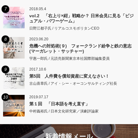
7
2018.05.4
vol.2 「右上り×紺」戦略か？ 日米会見に見る「ビジ
ュアル・パワーゲーム」
日野江都子氏 / リアルコスモポリタンCEO
8
2023.06.20
危機への対処術(９) フォークランド紛争と鉄の意志
(マーガレット・サッチャー)
宇惠一郎氏 / 元読売新聞東京本社国際部編集委員
9
2017.10.6
第5回 人件費を償却資産に変えなさい！
古山喜章氏 / アイ・シー・オーコンサルティング社長
10
2019.07.17
第１回 「日本語を考え直す」
中村義裕氏 / 日本文化研究家／演劇評論家
新着情報メール