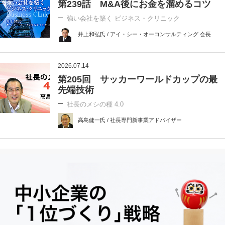
第239話 M&A後にお金を溜めるコツ
強い会社を築く ビジネス・クリニック
井上和弘氏 / アイ・シー・オーコンサルティング 会長
2026.07.14
第205回 サッカーワールドカップの最
先端技術
社長のメシの種 4.0
高島健一氏 / 社長専門新事業アドバイザー