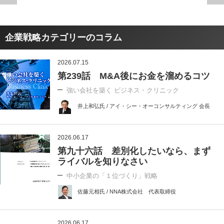
企業戦略カテゴリーのコラム
2026.07.15
第239話 M&A後にお金を溜めるコツ
強い会社を築く ビジネス・クリニック
井上和弘氏 / アイ・シー・オーコンサルティング 会長
2026.06.17
第九十六話 差別化したいなら、まず
ライバルを知りなさい
中小企業の「１位づくり」戦略
佐藤元相氏 / NNA株式会社 代表取締役
2026.06.17