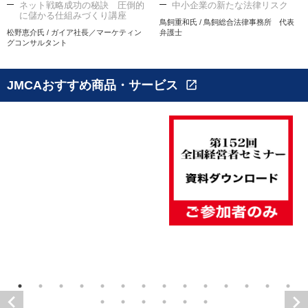
ネット戦略成功の秘訣 圧倒的
中小企業の新たな法律リスク
に儲かる仕組みづくり講座
鳥飼重和氏 / 鳥飼総合法律事務所 代表
松野恵介氏 / ガイア社長／マーケティン
弁護士
グコンサルタント
JMCAおすすめ商品・サービス
open_in_new