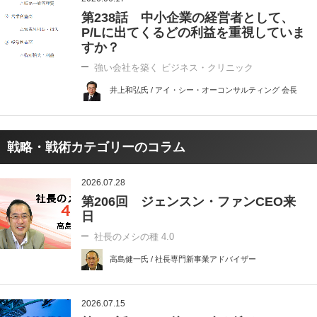
第238話 中小企業の経営者として、
P/Lに出てくるどの利益を重視していま
すか？
強い会社を築く ビジネス・クリニック
井上和弘氏 / アイ・シー・オーコンサルティング 会長
戦略・戦術カテゴリーのコラム
2026.07.28
第206回 ジェンスン・ファンCEO来
日
社長のメシの種 4.0
高島健一氏 / 社長専門新事業アドバイザー
2026.07.15