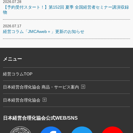
2026.07.28
【予約受付スタート！】第152回 夏季 全国経営者セミナー講演収録
物
2026.07.17
経営コラム「JMCAweb＋」更新のお知らせ
メニュー
経営コラムTOP
exit_to_app
日本経営合理化協会 商品・サービス案内
exit_to_app
日本経営合理化協会
日本経営合理化協会
公式WEB/SNS