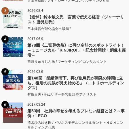
古山喜章氏 / アイ・シー・オーコンサルティング社長
3
2026.08.4
【追悼】鈴木敏文氏 言葉で伝える経営（ジャーナリ
スト 勝見明氏）
日本経営合理化協会出版局 /
4
2017.06.9
第78回《二宮尊徳翁》に再び空前のスポットライト！
～ミュージカル「KINJIRO!」・記念館開館・銅像も復
活～
西川りゅうじん氏 / マーケティング コンサルタント
5
2026.03.6
第148回「業績停滞下、再び似鳥氏が開発の陣頭に立
ち、復活の兆候が見え始める」（ニトリホールディン
グス）
有賀泰夫 / H&Lリサーチ代表 証券アナリスト
6
2017.03.24
第53回 社員の幸せを考えるブレない経営とは？～事
例：LEGO
清水ひろゆき氏 / ビジネスモデルコンサルタント・Ｈ＆Ｈコン
サルティング代表