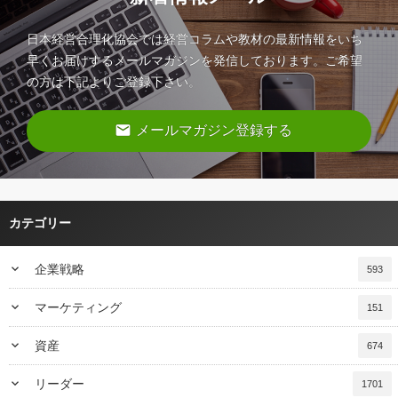
日本経営合理化協会では経営コラムや教材の最新情報をいち
早くお届けするメールマガジンを発信しております。ご希望
の方は下記よりご登録下さい。
email
メールマガジン登録する
カテゴリー
keyboard_arrow_down
企業戦略
593
keyboard_arrow_down
マーケティング
151
keyboard_arrow_down
資産
674
keyboard_arrow_down
リーダー
1701