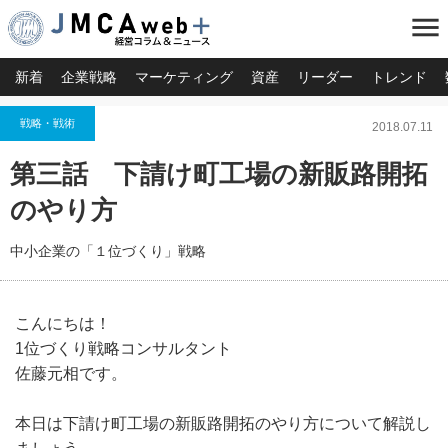
menu
新着
企業戦略
マーケティング
資産
リーダー
トレンド
戦略・戦術
2018.07.11
第三話 下請け町工場の新販路開拓
のやり方
中小企業の「１位づくり」戦略
こんにちは！
1位づくり戦略コンサルタント
佐藤元相です。
本日は下請け町工場の新販路開拓のやり方について解説し