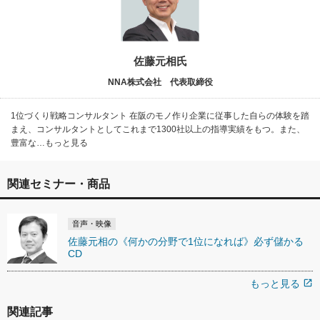
佐藤元相氏
NNA株式会社 代表取締役
1位づくり戦略コンサルタント 在阪のモノ作り企業に従事した自らの体験を踏
まえ、コンサルタントとしてこれまで1300社以上の指導実績をもつ。また、
豊富な…もっと見る
関連セミナー・商品
音声・映像
佐藤元相の《何かの分野で1位になれば》必ず儲かる
CD
もっと見る
open_in_new
関連記事