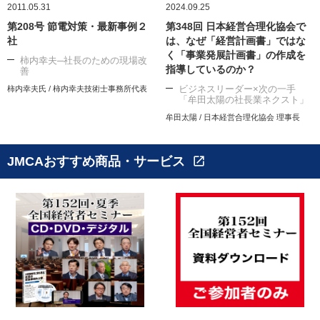
2011.05.31
2024.09.25
第208号 節電対策・最新事例２
第348回 日本経営合理化協会で
社
は、なぜ「経営計画書」ではな
く「事業発展計画書」の作成を
柿内幸夫─社長のための現場改
指導しているのか？
善
ビジネスリーダー×次の一手
柿内幸夫氏 / 柿内幸夫技術士事務所代表
「牟田太陽の社長業ネクスト」
牟田太陽 / 日本経営合理化協会 理事長
JMCAおすすめ商品・サービス
open_in_new