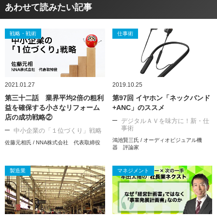
あわせて読みたい記事
戦略・戦術
仕事術
2021.01.27
2019.10.25
第三十二話 業界平均2倍の粗利
第97回 イヤホン「ネックバンド
益を確保する小さなリフォーム
+ANC」のススメ
店の成功戦略②
デジタルＡＶを味方に！新・仕
事術
中小企業の「１位づくり」戦略
鴻池賢三氏 / オーディオビジュアル機
佐藤元相氏 / NNA株式会社 代表取締役
器 評論家
製造業
マネジメント