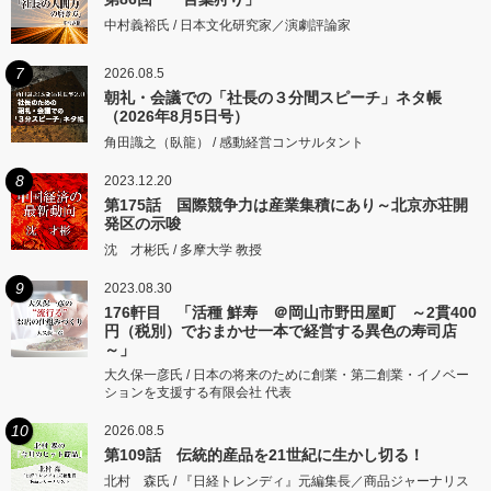
中村義裕氏 / 日本文化研究家／演劇評論家
7
2026.08.5
朝礼・会議での「社長の３分間スピーチ」ネタ帳
（2026年8月5日号）
角田識之（臥龍） / 感動経営コンサルタント
8
2023.12.20
第175話 国際競争力は産業集積にあり～北京亦荘開
発区の示唆
沈 才彬氏 / 多摩大学 教授
9
2023.08.30
176軒目 「活種 鮮寿 ＠岡山市野田屋町 ～2貫400
円（税別）でおまかせ一本で経営する異色の寿司店
～」
大久保一彦氏 / 日本の将来のために創業・第二創業・イノベー
ションを支援する有限会社 代表
10
2026.08.5
第109話 伝統的産品を21世紀に生かし切る！
北村 森氏 / 『日経トレンディ』元編集長／商品ジャーナリス