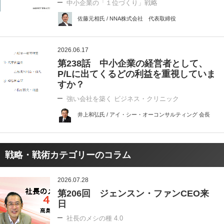
中小企業の「１位づくり」戦略
佐藤元相氏 / NNA株式会社 代表取締役
2026.06.17
第238話 中小企業の経営者として、
P/Lに出てくるどの利益を重視していま
すか？
強い会社を築く ビジネス・クリニック
井上和弘氏 / アイ・シー・オーコンサルティング 会長
戦略・戦術カテゴリーのコラム
2026.07.28
第206回 ジェンスン・ファンCEO来
日
社長のメシの種 4.0