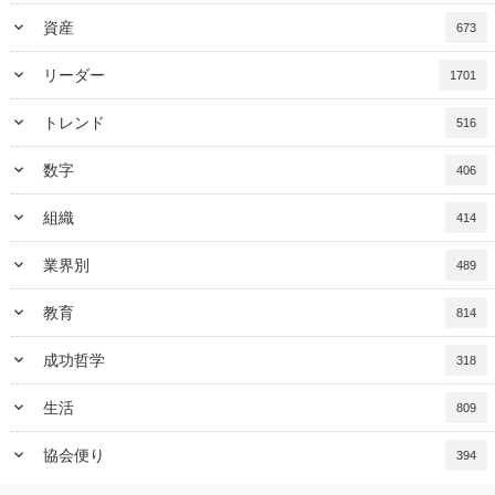
keyboard_arrow_down
資産
673
keyboard_arrow_down
リーダー
1701
keyboard_arrow_down
トレンド
516
keyboard_arrow_down
数字
406
keyboard_arrow_down
組織
414
keyboard_arrow_down
業界別
489
keyboard_arrow_down
教育
814
keyboard_arrow_down
成功哲学
318
keyboard_arrow_down
生活
809
keyboard_arrow_down
協会便り
394