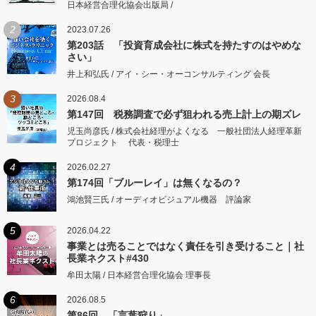
日本経営合理化協会出版局 /
2
2023.07.26
第203話 「投資育成会社に株式を持たすのはやめな
さい」
井上和弘氏 / アイ・シー・オーコンサルティング 会長
3
2026.08.4
第147回 税務調査で必ず狙われる売上計上の期ズレ
児玉尚彦氏 / 株式会社経理がよくなる 一般社団法人経理革新
プロジェクト 代表・税理士
4
2026.02.27
第174回「ブルーレイ」は無くなるの？
鴻池賢三氏 / オーディオビジュアル機器 評論家
5
2026.04.22
事業とは売ることではなく責任を引き受けること｜社
長業ネクスト#430
牟田太陽 / 日本経営合理化協会 理事長
6
2026.08.5
第86回 「言葉狩り」