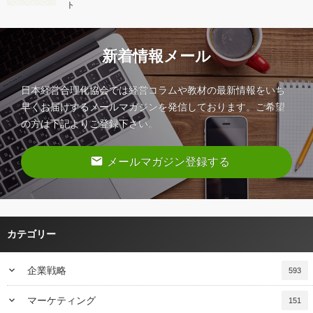
ト
新着情報メール
日本経営合理化協会では経営コラムや教材の最新情報をいち
早くお届けするメールマガジンを発信しております。ご希望
の方は下記よりご登録下さい。
email
メールマガジン登録する
カテゴリー
keyboard_arrow_down
企業戦略
593
keyboard_arrow_down
マーケティング
151