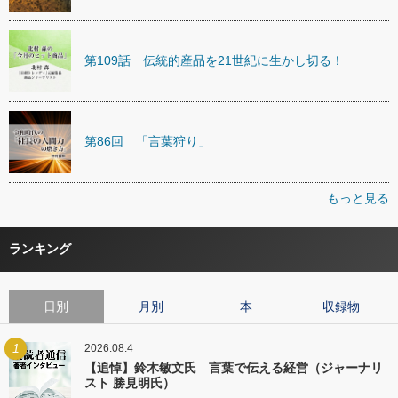
第109話 伝統的産品を21世紀に生かし切る！
第86回 「言葉狩り」
もっと見る
ランキング
日別
月別
本
収録物
1
2026.08.4
【追悼】鈴木敏文氏 言葉で伝える経営（ジャーナリ
スト 勝見明氏）