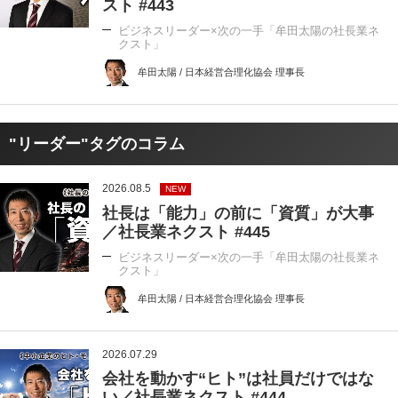
スト #443
ビジネスリーダー×次の一手「牟田太陽の社長業ネ
クスト」
牟田太陽 / 日本経営合理化協会 理事長
"リーダー"タグのコラム
2026.08.5
NEW
社長は「能力」の前に「資質」が大事
／社長業ネクスト #445
ビジネスリーダー×次の一手「牟田太陽の社長業ネ
クスト」
牟田太陽 / 日本経営合理化協会 理事長
2026.07.29
会社を動かす“ヒト”は社員だけではな
い／社長業ネクスト #444