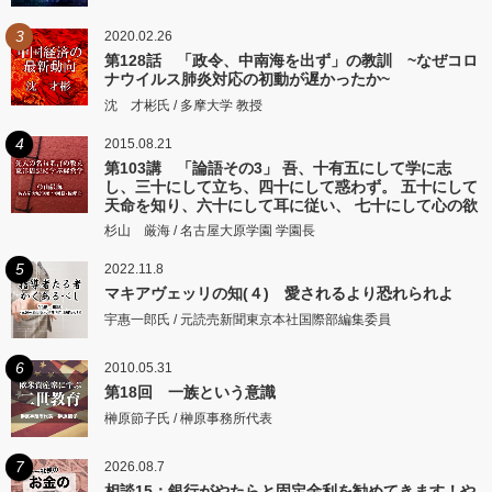
3
2020.02.26
第128話 「政令、中南海を出ず」の教訓 ~なぜコロ
ナウイルス肺炎対応の初動が遅かったか~
沈 才彬氏 / 多摩大学 教授
4
2015.08.21
第103講 「論語その3」 吾、十有五にして学に志
し、三十にして立ち、四十にして惑わず。 五十にして
天命を知り、六十にして耳に従い、 七十にして心の欲
するところに従いて矩をこえず。
杉山 厳海 / 名古屋大原学園 学園長
5
2022.11.8
マキアヴェッリの知(４) 愛されるより恐れられよ
宇惠一郎氏 / 元読売新聞東京本社国際部編集委員
6
2010.05.31
第18回 一族という意識
榊原節子氏 / 榊原事務所代表
7
2026.08.7
相談15：銀行がやたらと固定金利を勧めてきます！や