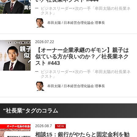
ビジネスリーダー×次の一手「牟田太陽の社長業ネ
クスト」
牟田太陽 / 日本経営合理化協会 理事長
2026.07.22
【オーナー企業承継のギモン】親子は
似ている方が良いのか？／社長業ネク
スト #443
ビジネスリーダー×次の一手「牟田太陽の社長業ネ
クスト」
牟田太陽 / 日本経営合理化協会 理事長
"社長業"タグのコラム
2026.08.7
NEW
相談15：銀行がやたらと固定金利を勧