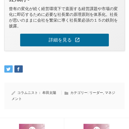
曾有の変化が続く経営環境下で直面する経営課題や市場の変
化に即応するために必要な社長業の原理原則を体系化。社長
が思いのままに会社を繁栄に導く社長業必須の１５の鉄則を
披露。
open_in_new
詳細を見る
コラムニスト：
牟田太陽
カテゴリー:
リーダー
,
マネジ
メント