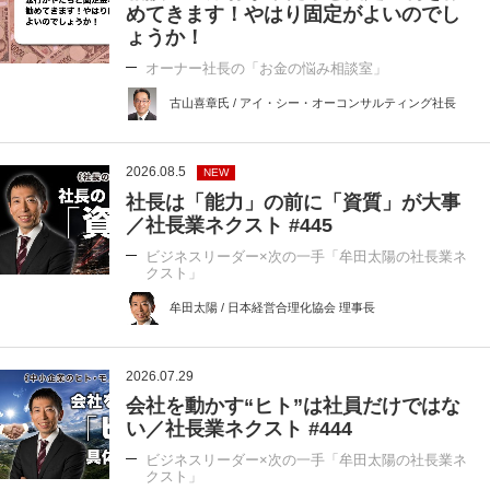
めてきます！やはり固定がよいのでし
ょうか！
オーナー社長の「お金の悩み相談室」
古山喜章氏 / アイ・シー・オーコンサルティング社長
2026.08.5
NEW
社長は「能力」の前に「資質」が大事
／社長業ネクスト #445
ビジネスリーダー×次の一手「牟田太陽の社長業ネ
クスト」
牟田太陽 / 日本経営合理化協会 理事長
2026.07.29
会社を動かす“ヒト”は社員だけではな
い／社長業ネクスト #444
ビジネスリーダー×次の一手「牟田太陽の社長業ネ
クスト」