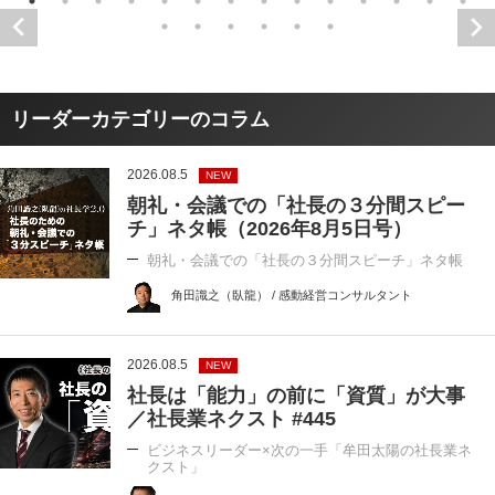
リーダーカテゴリーのコラム
2026.08.5
NEW
朝礼・会議での「社長の３分間スピー
チ」ネタ帳（2026年8月5日号）
朝礼・会議での「社長の３分間スピーチ」ネタ帳
角田識之（臥龍） / 感動経営コンサルタント
2026.08.5
NEW
社長は「能力」の前に「資質」が大事
／社長業ネクスト #445
ビジネスリーダー×次の一手「牟田太陽の社長業ネ
クスト」