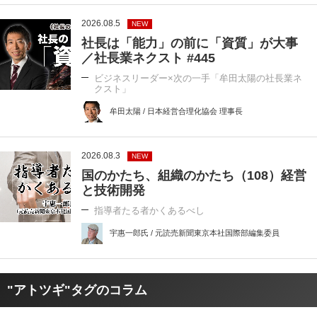
2026.08.5
NEW
社長は「能力」の前に「資質」が大事
／社長業ネクスト #445
ビジネスリーダー×次の一手「牟田太陽の社長業ネ
クスト」
牟田太陽 / 日本経営合理化協会 理事長
2026.08.3
NEW
国のかたち、組織のかたち（108）経営
と技術開発
指導者たる者かくあるべし
宇惠一郎氏 / 元読売新聞東京本社国際部編集委員
"アトツギ"タグのコラム