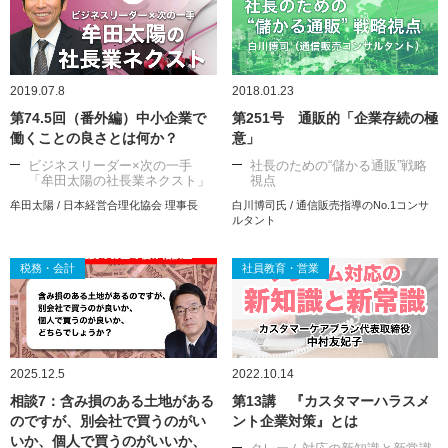
2019.07.8
2018.01.23
第74.5回（番外編）中小企業で
第251号 通販的「企業存続の極
働くことの良さとは何か？
意」
ビジネスリーダー×次の一手
社長のための“儲かる通販”戦略
「牟田太陽の社長業ネクスト」
視点
牟田太陽 / 日本経営合理化協会 理事長
白川博司氏 / 通信販売指導のNo.1コンサ
ルタント
税務・会計
社員教育・営業
2025.12.5
2022.10.14
相談7：含み損のある土地がある
第13講 『カスタマーハラスメ
のですが、別会社で買うのがい
ント企業対策』とは
いか、個人で買うのがいいか、