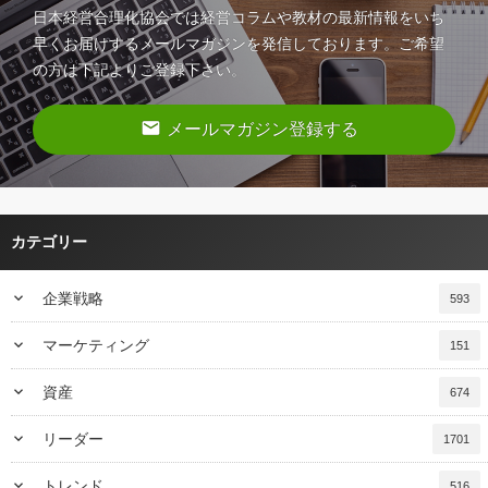
日本経営合理化協会では経営コラムや教材の最新情報をいち
早くお届けするメールマガジンを発信しております。ご希望
の方は下記よりご登録下さい。
email
メールマガジン登録する
カテゴリー
keyboard_arrow_down
企業戦略
593
keyboard_arrow_down
マーケティング
151
keyboard_arrow_down
資産
674
keyboard_arrow_down
リーダー
1701
keyboard_arrow_down
トレンド
516