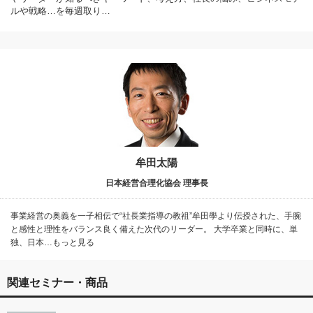
ルや戦略…を毎週取り…
牟田太陽
日本経営合理化協会 理事長
事業経営の奥義を一子相伝で“社長業指導の教祖”牟田學より伝授された、手腕
と感性と理性をバランス良く備えた次代のリーダー。 大学卒業と同時に、単
独、日本…もっと見る
関連セミナー・商品