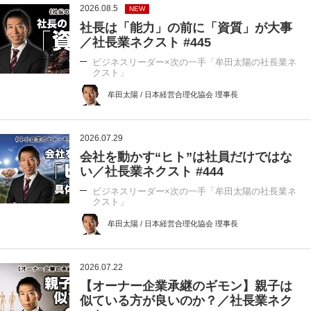
2026.08.5
NEW
社長は「能力」の前に「資質」が大事
／社長業ネクスト #445
ビジネスリーダー×次の一手「牟田太陽の社長業ネ
クスト」
牟田太陽 / 日本経営合理化協会 理事長
2026.07.29
会社を動かす“ヒト”は社員だけではな
い／社長業ネクスト #444
ビジネスリーダー×次の一手「牟田太陽の社長業ネ
クスト」
牟田太陽 / 日本経営合理化協会 理事長
2026.07.22
【オーナー企業承継のギモン】親子は
似ている方が良いのか？／社長業ネク