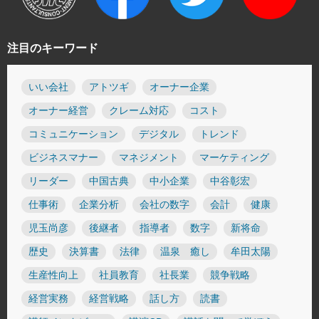
注目のキーワード
いい会社
アトツギ
オーナー企業
オーナー経営
クレーム対応
コスト
コミュニケーション
デジタル
トレンド
ビジネスマナー
マネジメント
マーケティング
リーダー
中国古典
中小企業
中谷彰宏
仕事術
企業分析
会社の数字
会計
健康
児玉尚彦
後継者
指導者
数字
新将命
歴史
決算書
法律
温泉 癒し
牟田太陽
生産性向上
社員教育
社長業
競争戦略
経営実務
経営戦略
話し方
読書