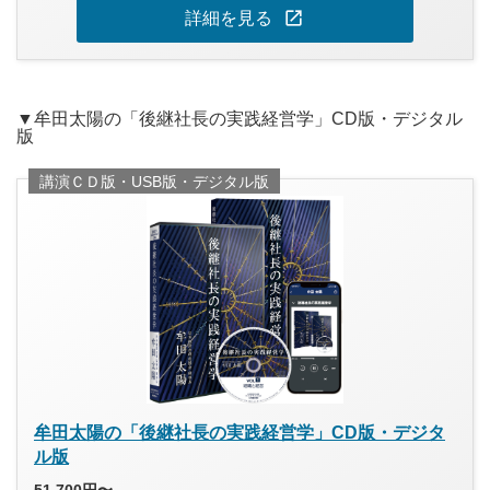
open_in_new
詳細を見る
▼牟田太陽の「後継社長の実践経営学」CD版・デジタル
版
講演ＣＤ版・USB版・デジタル版
牟田太陽の「後継社長の実践経営学」CD版・デジタ
ル版
51,700円〜