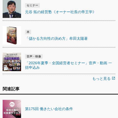
セミナー
元谷 拓の経営塾《オーナー社長の帝王学》
本
「儲かる方向性の決め方」牟田太陽著
音声・映像
「2026年夏季・全国経営者セミナー」音声・動画 一
括申込み
もっと見る
open_in_new
関連記事
第175回 働きたい会社の条件