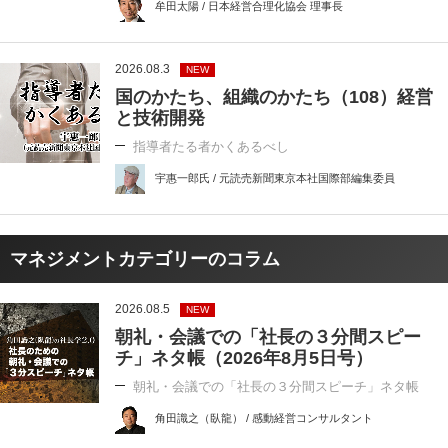
牟田太陽 / 日本経営合理化協会 理事長
2026.08.3
NEW
国のかたち、組織のかたち（108）経営
と技術開発
指導者たる者かくあるべし
宇惠一郎氏 / 元読売新聞東京本社国際部編集委員
マネジメントカテゴリーのコラム
2026.08.5
NEW
朝礼・会議での「社長の３分間スピー
チ」ネタ帳（2026年8月5日号）
朝礼・会議での「社長の３分間スピーチ」ネタ帳
角田識之（臥龍） / 感動経営コンサルタント