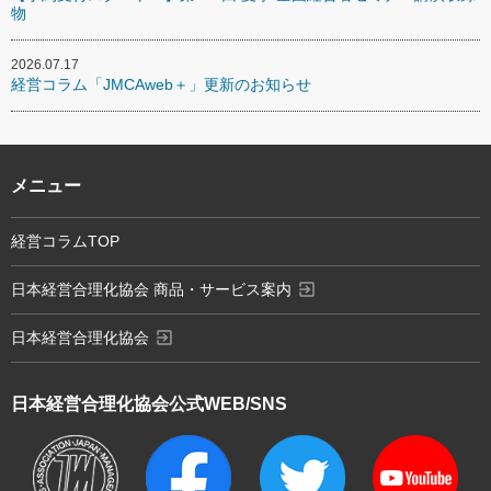
物
2026.07.17
経営コラム「JMCAweb＋」更新のお知らせ
メニュー
経営コラムTOP
exit_to_app
日本経営合理化協会 商品・サービス案内
exit_to_app
日本経営合理化協会
日本経営合理化協会
公式WEB/SNS