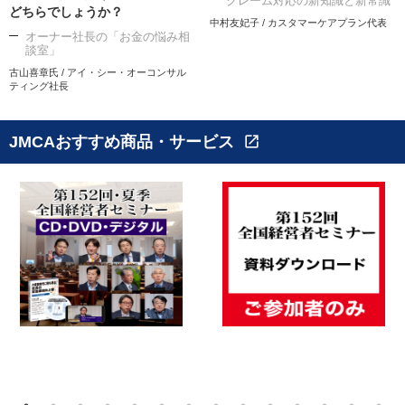
クレーム対応の新知識と新常識
どちらでしょうか？
中村友妃子 / カスタマーケアプラン代表
オーナー社長の「お金の悩み相
談室」
古山喜章氏 / アイ・シー・オーコンサル
ティング社長
JMCAおすすめ商品・サービス
open_in_new