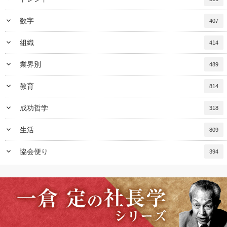
keyboard_arrow_down
数字
407
keyboard_arrow_down
組織
414
keyboard_arrow_down
業界別
489
keyboard_arrow_down
教育
814
keyboard_arrow_down
成功哲学
318
keyboard_arrow_down
生活
809
keyboard_arrow_down
協会便り
394