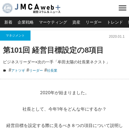
menu
新着
企業戦略
マーケティング
資産
リーダー
トレンド
マネジメント
2020.01.1
第101回 経営目標設定の8項目
ビジネスリーダー×次の一手「牟田太陽の社長業ネクスト」
#
#
#
アトツギ
リーダー
社長業
2020年が始まりました。
社長として、今年1年をどんな年にするか？
経営目標を設定する際に見るべき８つの項目について説明し