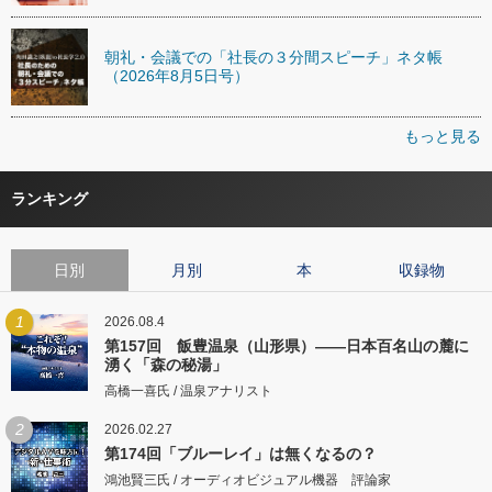
朝礼・会議での「社長の３分間スピーチ」ネタ帳
（2026年8月5日号）
もっと見る
ランキング
日別
月別
本
収録物
1
2026.08.4
第157回 飯豊温泉（山形県）――日本百名山の麓に
湧く「森の秘湯」
高橋一喜氏 / 温泉アナリスト
2
2026.02.27
第174回「ブルーレイ」は無くなるの？
鴻池賢三氏 / オーディオビジュアル機器 評論家