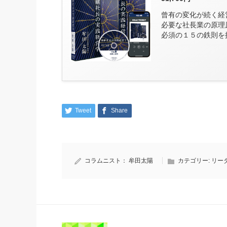
曾有の変化が続く経
必要な社長業の原理
必須の１５の鉄則を
Tweet
Share
コラムニスト：
牟田太陽
カテゴリー:
リー