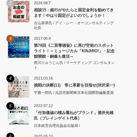
2
2026.08.7
相談15：銀行がやたらと固定金利を勧めてき
ます！やはり固定がよいのでしょうか！
古山喜章氏 / アイ・シー・オーコンサルティング
社長
3
2017.06.9
第78回《二宮尊徳翁》に再び空前のスポット
ライト！～ミュージカル「KINJIRO!」・記念
館開館・銅像も復活～
西川りゅうじん氏 / マーケティング コンサルタン
ト
4
2021.03.16
挑戦の決断(11) 常に革新を目指せ(渋沢栄一)
宇惠一郎氏 / 元読売新聞東京本社国際部編集委員
5
2022.07.12
「付加価値の積み重ねがブランド」酒井光雄
氏（ブレインゲイト代表）
日本経営合理化協会出版局 /
6
2025.05.23