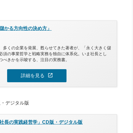
に
は
上
下
矢
儲かる方向性の決め方」
印
キ
ー
、多くの企業を発展、甦らせてきた著者が、「永く大きく儲
を
必須の事業哲学と戦略実務を独自に体系化。いま社長とし
使
つべきかを示唆する、注目の実務書。
っ
て
open_in_new
く
詳細を見る
だ
さ
い。
版・デジタル版
社長の実践経営学」CD版・デジタル版