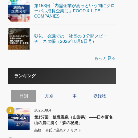
第153回「内需企業があっという間にグロ
ーバル成長企業に」FOOD & LIFE
COMPANIES
朝礼・会議での「社長の３分間スピー
チ」ネタ帳（2026年8月5日号）
もっと見る
ランキング
日別
月別
本
収録物
1
2026.08.4
第157回 飯豊温泉（山形県）――日本百名
山の麓に湧く「森の秘湯」
高橋一喜氏 / 温泉アナリスト