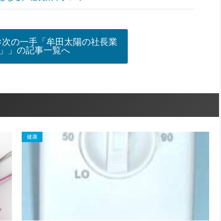
×次の一手「牟田太陽の社長業
」」の記事一覧へ
健康