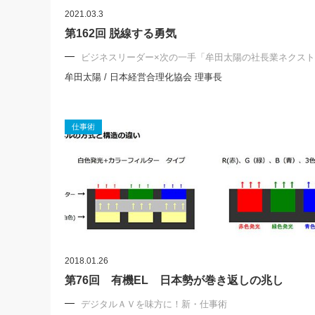
2021.03.3
第162回 脱線する勇気
ビジネスリーダー×次の一手「牟田太陽の社長業ネクス
牟田太陽 / 日本経営合理化協会 理事長
仕事術
2018.01.26
第76回 有機EL 日本勢が巻き返しの兆し
デジタルＡＶを味方に！新・仕事術