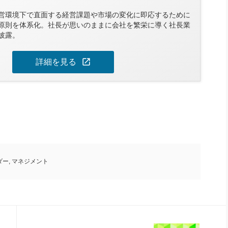
営環境下で直面する経営課題や市場の変化に即応するために
原則を体系化。社長が思いのままに会社を繁栄に導く社長業
披露。
open_in_new
詳細を見る
ダー
,
マネジメント