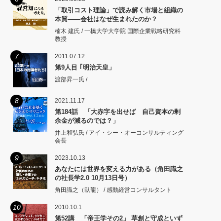
「取引コスト理論」で読み解く市場と組織の
本質――会社はなぜ生まれたのか？
楠木 建氏 / 一橋大学大学院 国際企業戦略研究科
教授
7
2011.07.12
第9人目 ｢明治天皇」
渡部昇一氏 /
8
2021.11.17
第184話 「大赤字を出せば 自己資本の剰
余金が減るのでは？」
井上和弘氏 / アイ・シー・オーコンサルティング
会長
9
2023.10.13
あなたには世界を変える力がある（角田識之
の社長学2.0 10月13日号）
角田識之（臥龍） / 感動経営コンサルタント
10
2010.10.1
第52講 「帝王学その2」 草創と守成といず