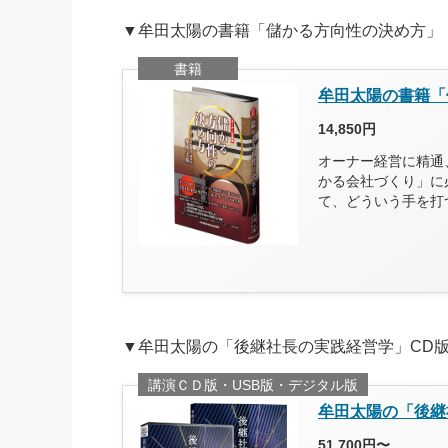
▼牟田太陽の書籍「儲かる方向性の決め方」
書籍
牟田太陽の書籍「
14,850円
オーナー経営に精通
かる会社づくり」に
て、どういう手を打
▼牟田太陽の「後継社長の実践経営学」CD
講演ＣＤ版・USB版・デジタル版
牟田太陽の「後継
51,700円〜