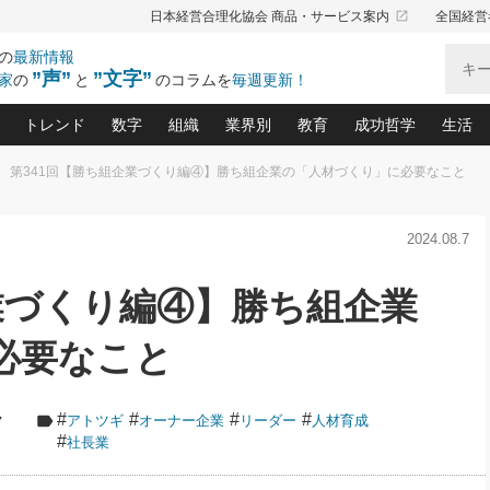
launch
日本経営合理化協会 商品・サービス案内
全国経営
の
最新情報
”声”
”文字”
家
の
と
のコラムを
毎週更新！
トレンド
数字
組織
業界別
教育
成功哲学
生活
第341回【勝ち組企業づくり編④】勝ち組企業の「人材づくり」に必要なこと
る仕組みづくり講座(12)
産を守る一手(171)
ーワンで勝ち残る企業風土づくり(54)
《ニューヨーク発》ビジネスリーダーの先読み: 最新トレンド
オーナー社長の「お金の悩み相談室」(15)
「賃金の誤解」(135)
なぜ、トヨタ式で会社が伸びるのか？(
“出来る”管理職の条件(62)
中国哲学に学ぶ 不
おの
と戦略拠点(9)
(50)
2024.08.7
ーバル経営者は知ってい
(39)
スリーダー×次の一手「牟田太陽の社長業ネクスト」
おカネが残る決算書にするために、やっておきたいこと(
中小企業の新たな法律リスク(178)
売れる住宅を創る 100の視点(100)
あなただからお願いしたいと
令和時代の「社長の
”(9)
「社長の繁盛トレンド通信」(90)
デジ
向(204)
会社を守り抜くための緊急対策(100)
職場の生産性を下げるハラスメントの予防策(1
大久保一彦の“流行る”お店の仕組みづく
クレーム対応 実践マニュアル
先人の名句名言の教
業づくり編④】勝ち組企業
トル・F・グジバチの『経営戦略の新常識』(12)
北村森の「今月のヒット商品」(109)
リーダ
2026.08.5
2
る経営」の極意
、決めておきたい、知っておきたい、やってお
強い決算書の会社はココが違う！(36)
賃金決定の定石(68)
柿内幸夫─社長のための現場改善(174
クレーム対応の新知識と新常
渡部昇一の「日本の
い
第109話 伝統的産品を21世紀
第
ジオジャパンの成功要因と
る者かくあるべし(635)
次の売れ筋をつかむ術(102)
ワイ
必要なこと
」
に生かし切る！
損益分岐点を下げる、Ｐ／Ｌ不況時代の新戦略(12)
顧客・社員・社会から支持される「ウェルビ
デキル社員に育てる！ 社員
経営に活かす“十八史
の資産管理講座(95)
会議での「社長の３分間スピーチ」ネタ帳(159)
社長のメシの種 4.0(206)
門」(23)
必読
2026.08.5
新・会計経営と実学(37)
東川鷹年の「中小企業の人育
略(77)
53)
「経営知になる考え方」(57)
眼と耳
朝礼・会議での「社長の３分間
#
#
#
#
ク
アトツギ
オーナー企業
リーダー
人材育成
決算書の“見える化”術(12)
業績アップにつながる！ワン
スピーチ」ネタ帳（2026年8月5
ブランド戦略(39)
#
社長業
日号）
なたにお願いしたいと思われる「一流の仕事術」(28)
社長の
賢い社長の「経理財務の見どころ・勘どころ・ツッコ
欧米資産家に学ぶ二世教育(1
ぐせ経営哲学(100)
ろ」(149)
米国