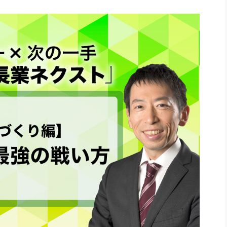
社長のための“全員営業”(30
腕をつくる 人と組織を動かす(200)
銀行交渉はこうしなさい！(12)
高橋一
行動科学マネジメント(5)
の社長のビジョン実現道場(10)