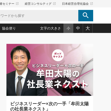
launch
launch
launch
者セミナー
経営コンサルティグ
日本経営合理化協会
search
大
中
協会便り
文字の大きさ
小
5)
況は会社守成の好機(38)
ころ心平の ──社長のための「か・ら・だマネジメント」
「愛読者通信」著者インタビュー(44)
34)
思われる 気配りの達人(127)
人間力の磨き方」(86)
ビジネス見聞録 経営ニュース(100)
タルＡＶを味方に！新・仕事術(180)
0)
り(210)
(92)
え 東洋思想に学ぶ経営学(132)
作間信司の経営無形庵(けいえいむぎょうあん)(166)
ー脳の鍛え方(32)
もっとみる
026.08.5
)
識(57)
指導者たち」(32)
経営セミナー情報局(1)
86回 「言葉狩り」
ンを楽しむ基礎レッスン(12)
ーイング経営入
教育の決め手(203)
略”(30)
繁栄への着眼点 牟田太陽(76)
！社長が読むべき今月の4冊(88)
て」(38)
講話を聞いて学ぼう 実学・耳学・磨く「ミミガク」のすすめ
で楽しむ読書術(162)
(7)
ランク上の手紙・メール術(100)
「氣」(30)
ビジネスリーダー×次の一手「牟田太陽
ミどこ
00)
の社長業ネクスト」
スポーツ・ビジネスに学ぶ心理学(98)