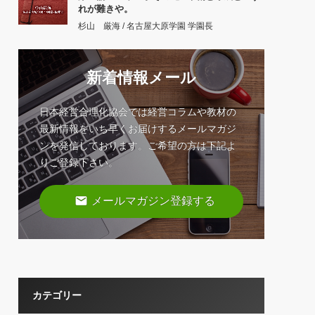
れが難きや。
杉山 厳海 / 名古屋大原学園 学園長
新着情報メール
日本経営合理化協会では経営コラムや教材の
最新情報をいち早くお届けするメールマガジ
ンを発信しております。ご希望の方は下記よ
りご登録下さい。
email
メールマガジン登録する
カテゴリー