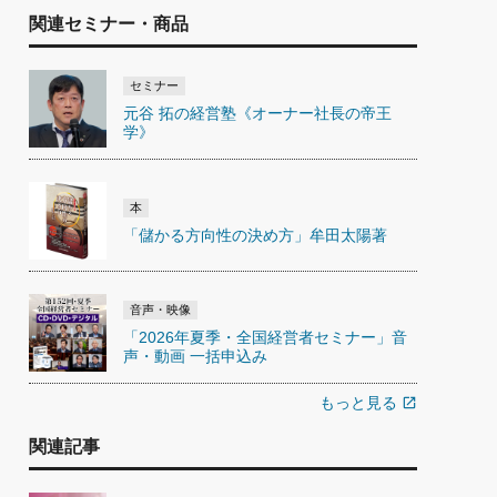
関連セミナー・商品
セミナー
元谷 拓の経営塾《オーナー社長の帝王
学》
本
「儲かる方向性の決め方」牟田太陽著
音声・映像
「2026年夏季・全国経営者セミナー」音
声・動画 一括申込み
もっと見る
open_in_new
関連記事