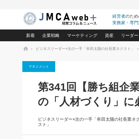
経営者
のため
実務家・専門
新着
企業戦略
マーケティング
資産
リーダー
ホーム
ビジネスリーダー×次の一手「牟田太陽の社長業ネクスト」
中小企業の「１位づくり」戦略(96)
ネット戦略成功の秘訣 圧倒的に儲か
あなたの会社と資
オンリ
マネジメント
利益を最大化する「業務改善」横田尚哉氏(5)
ビジネスを一瞬で制する！一流グロ
どうなる金融業界
ビジネ
る“社長の戦略印象リスクマネジメント
(446)
強い会社を築く ビジネス・クリニック(240)
中国経済の最新動
第341回【勝ち組企
ロングセラーの玉手箱(9)
ピョー
2026.08.7
2026.08.7
日本レーザー「人を大切にしながら利益を上げ
事業承継の前に
相談15：銀行がやたらと固定金
第153回「内需企業があっと
(3)
大復活＆快進撃！ユニバーサルスタ
きたいコト(12)
指導者た
の「人材づくり」に
利を勧めてきます！やはり固定
う間にグローバル成長企業に
は(5)
がよいのでしょうか！
FOOD & LIFE COMPANIES
武器としてのM&A入門(3)
会社と社長のため
朝礼・
最高の自分を表現する 成功イメージ戦
社長のための“儲かる通販”戦略視点(151)
深読み企業分析(1
楠木建の
ビジネスリーダー×次の一手「牟田太陽の社長業ネ
酒井光雄 成功事例に学ぶ繁栄企業の
スト」
継続経営 百話百行(85)
次もあ
野田久美子 香港ビジネス成功法(10)
社長の口