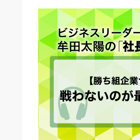
社長の右
酒井英之