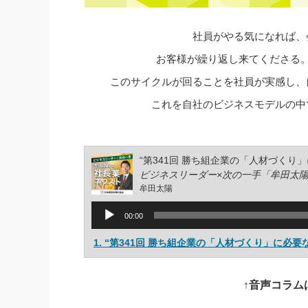
社員がやる気になれば、
お客様が繰り返し来てくださる
このサイクルが回ることを社員が実感し、
これを自社のビジネスモデルの中
“第341回 勝ち組企業の「人材づくり
ビジネスリーダー×次の一手「牟田太
牟田太陽
音
00:00
声
プ
1.
“第341回 勝ち組企業の「人材づくり」に必要
レ
ー
ヤ
↑音声コラム
ー