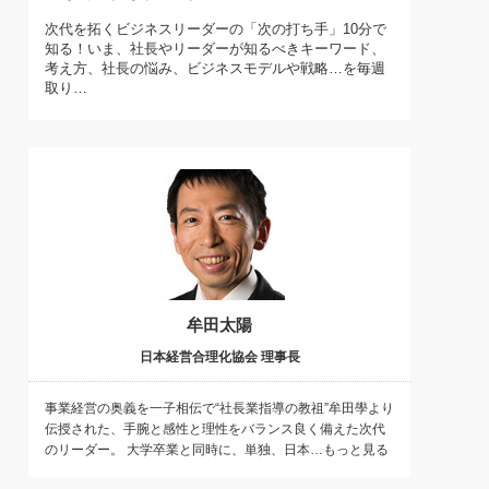
)
次代を拓くビジネスリーダーの「次の打ち手」10分で
喜の『これぞ！"本物の温泉"』(157)
知る！いま、社長やリーダーが知るべきキーワード、
考え方、社長の悩み、ビジネスモデルや戦略…を毎週
取り…
牟田太陽
日本経営合理化協会 理事長
事業経営の奥義を一子相伝で“社長業指導の教祖”牟田學より
伝授された、手腕と感性と理性をバランス良く備えた次代
のリーダー。 大学卒業と同時に、単独、日本…もっと見る