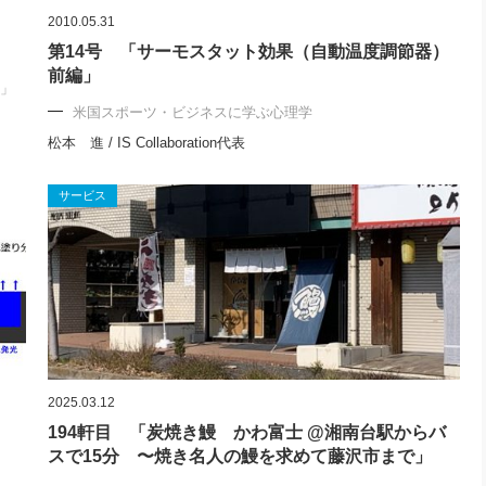
2010.05.31
第14号 「サーモスタット効果（自動温度調節器）
前編」
ト」
米国スポーツ・ビジネスに学ぶ心理学
松本 進 / IS Collaboration代表
サービス
2025.03.12
194軒目 「炭焼き鰻 かわ富士 @湘南台駅からバ
スで15分 〜焼き名人の鰻を求めて藤沢市まで」