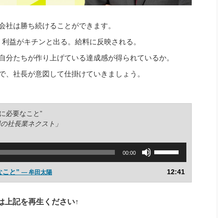
会社は勝ち続けることができます。
。利益がキチンと出る。給料に反映される。
自分たちが作り上げている達成感が得られているか。
で、社長が意図して仕掛けていきましょう
。
」に必要なこと”
陽の社長業ネクスト」
ボ
00:00
リ
ュ
なこと”
12:41
— 牟田太陽
ー
ム
調
は上記を再生ください↑
節