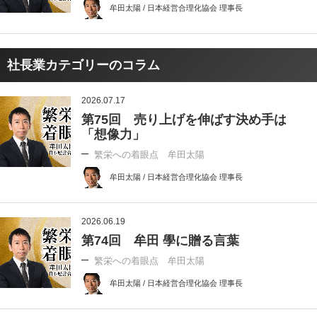
牟田太陽 / 日本経営合理化協会 理事長
社長業カテゴリーのコラム
2026.07.17
第75回 売り上げを伸ばす決め手は
「想像力」
繁栄への着眼点 牟田太陽
牟田太陽 / 日本経営合理化協会 理事長
2026.06.19
第74回 牟田 學に贈る言葉
繁栄への着眼点 牟田太陽
牟田太陽 / 日本経営合理化協会 理事長