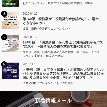
おのころ心平氏 / 一般社団法人自然治癒力学校 理事長
8
2026.04.22
第169話 税務署が「役員貸付金は認めない」場合、
どうなるのか？
坂田 薫氏 / 企業再生コンサルタント
9
2025.03.12
194軒目 「炭焼き鰻 かわ富士 @湘南台駅からバス
で15分 〜焼き名人の鰻を求めて藤沢市まで」
大久保一彦氏 / 日本の将来のために創業・第二創業・イノベー
ションを支援する有限会社 代表
10
2016.11.1
＜事例―35 日プラ（B2B）＞水族館用大型アクリル
パネルで世界シェア70％を誇り、納入実績は世界60ヶ
国に及ぶ世界的中小企業...それが「日プラ」だ
酒井光雄氏 / ブレインゲイト代表取締役
新着情報メール