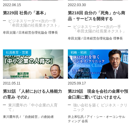
2022.06.15
2022.03.30
第229回 社長の「基本」
第218回 自分の「死角」から商
品・サービスを開発する
ビジネスリーダー×次の一手
「牟田太陽の社長業ネクスト」
ビジネスリーダー×次の一手
「牟田太陽の社長業ネクスト」
牟田太陽 / 日本経営合理化協会 理事長
牟田太陽 / 日本経営合理化協会 理事長
社員教育・営業
戦略・戦術
2011.05.11
2025.09.17
第32話 「人材における人格能力
第229話 現金を会社の金庫や預
の育み その2」
金口座に置いてはいけません
東川鷹年の「中小企業の人育
強い会社を築く ビジネス・クリ
て」
ニック
東川鷹年氏 / 「自創経営」の創始者
井上和弘氏 / アイ・シー・オーコンサル
ティング 会長