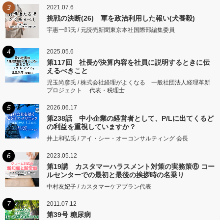
3
2021.07.6
挑戦の決断(26) 軍を政治利用した報い(犬養毅)
宇惠一郎氏 / 元読売新聞東京本社国際部編集委員
4
2025.05.6
第117回 社長が決算内容を社員に説明するときに伝
えるべきこと
児玉尚彦氏 / 株式会社経理がよくなる 一般社団法人経理革新
プロジェクト 代表・税理士
5
2026.06.17
第238話 中小企業の経営者として、P/Lに出てくるど
の利益を重視していますか？
井上和弘氏 / アイ・シー・オーコンサルティング 会長
6
2023.05.12
第19講 カスタマーハラスメント対策の実務策⑥ コー
ルセンターでの最初と最後の挨拶時の名乗り
中村友妃子 / カスタマーケアプラン代表
7
2011.07.12
第39号 糖尿病