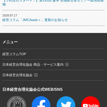
【予約受付スタート！】第152回 夏季 全国経営者セミナー講演収録
物
2026.07.17
経営コラム「JMCAweb＋」更新のお知らせ
メニュー
経営コラムTOP
exit_to_app
日本経営合理化協会 商品・サービス案内
exit_to_app
日本経営合理化協会
日本経営合理化協会
公式WEB/SNS