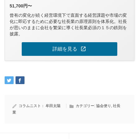
51,700円〜
曾有の変化が続く経営環境下で直面する経営課題や市場の変
化に即応するために必要な社長業の原理原則を体系化。社長
が思いのままに会社を繁栄に導く社長業必須の１５の鉄則を
披露。
open_in_new
詳細を見る
コラムニスト：
牟田太陽
カテゴリー:
協会便り
,
社長
業