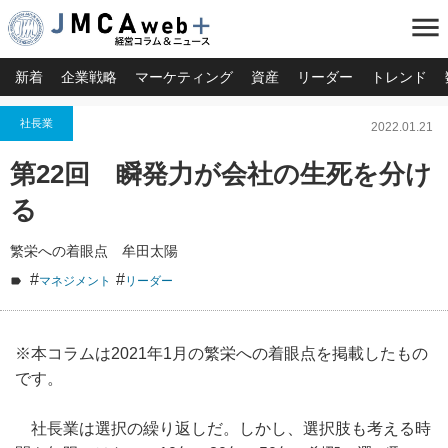
menu
新着
企業戦略
マーケティング
資産
リーダー
トレンド
社長業
2022.01.21
第22回 瞬発力が会社の生死を分け
る
繁栄への着眼点 牟田太陽
#
#
マネジメント
リーダー
※本コラムは2021年1月の繁栄への着眼点を掲載したもの
です。
社長業は選択の繰り返しだ。しかし、選択肢も考える時