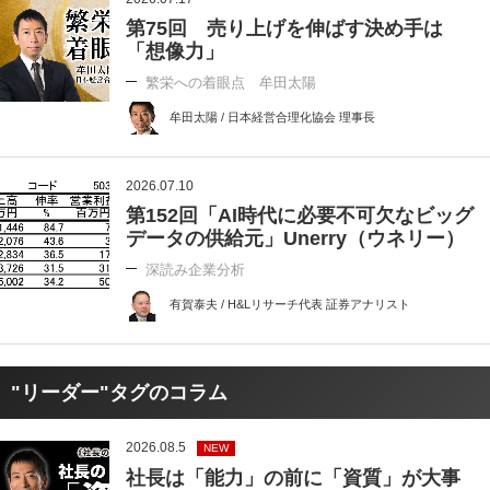
第75回 売り上げを伸ばす決め手は
「想像力」
繁栄への着眼点 牟田太陽
牟田太陽 / 日本経営合理化協会 理事長
2026.07.10
第152回「AI時代に必要不可欠なビッグ
データの供給元」Unerry（ウネリー）
深読み企業分析
有賀泰夫 / H&Lリサーチ代表 証券アナリスト
"リーダー"タグのコラム
2026.08.5
NEW
社長は「能力」の前に「資質」が大事