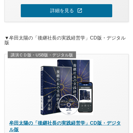
open_in_new
詳細を見る
▼牟田太陽の「後継社長の実践経営学」CD版・デジタル
版
講演ＣＤ版・USB版・デジタル版
牟田太陽の「後継社長の実践経営学」CD版・デジタ
ル版