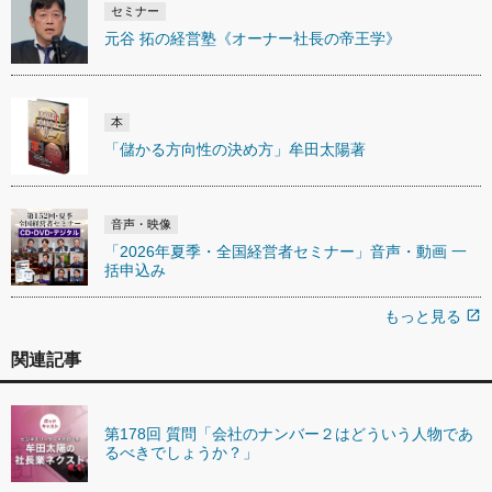
セミナー
元谷 拓の経営塾《オーナー社長の帝王学》
本
「儲かる方向性の決め方」牟田太陽著
音声・映像
「2026年夏季・全国経営者セミナー」音声・動画 一
括申込み
もっと見る
open_in_new
関連記事
第178回 質問「会社のナンバー２はどういう人物であ
るべきでしょうか？」