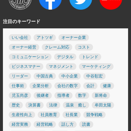
注目のキーワード
いい会社
アトツギ
オーナー企業
オーナー経営
クレーム対応
コスト
コミュニケーション
デジタル
トレンド
ビジネスマナー
マネジメント
マーケティング
リーダー
中国古典
中小企業
中谷彰宏
仕事術
企業分析
会社の数字
会計
健康
児玉尚彦
後継者
指導者
数字
新将命
歴史
決算書
法律
温泉 癒し
牟田太陽
生産性向上
社員教育
社長業
競争戦略
経営実務
経営戦略
話し方
読書