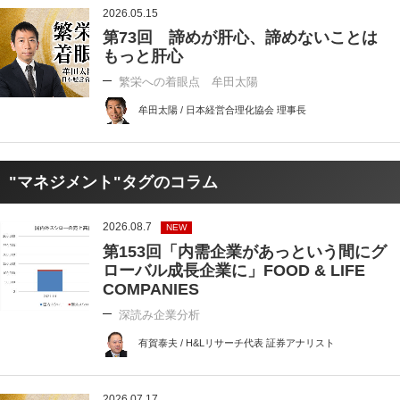
2026.05.15
第73回 諦めが肝心、諦めないことは
もっと肝心
繁栄への着眼点 牟田太陽
牟田太陽 / 日本経営合理化協会 理事長
"マネジメント"タグのコラム
2026.08.7
NEW
第153回「内需企業があっという間にグ
ローバル成長企業に」FOOD & LIFE
COMPANIES
深読み企業分析
有賀泰夫 / H&Lリサーチ代表 証券アナリスト
2026.07.17