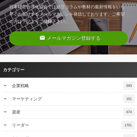
日本経営合理化協会では経営コラムや教材の最新情報をいち
早くお届けするメールマガジンを発信しております。ご希望
の方は下記よりご登録下さい。
email
メールマガジン登録する
カテゴリー
keyboard_arrow_down
企業戦略
593
keyboard_arrow_down
マーケティング
151
keyboard_arrow_down
資産
674
keyboard_arrow_down
リーダー
1701