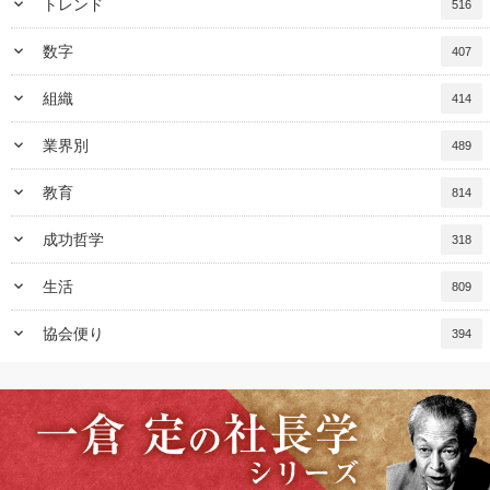
keyboard_arrow_down
トレンド
516
keyboard_arrow_down
数字
407
keyboard_arrow_down
組織
414
keyboard_arrow_down
業界別
489
keyboard_arrow_down
教育
814
keyboard_arrow_down
成功哲学
318
keyboard_arrow_down
生活
809
keyboard_arrow_down
協会便り
394