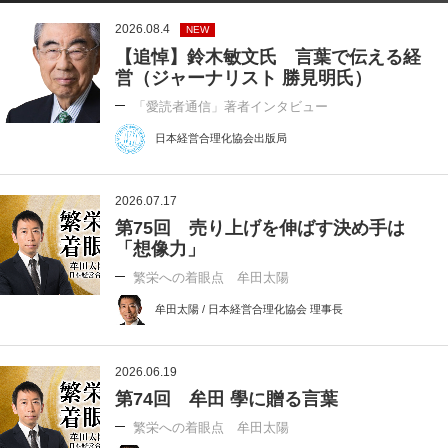
2026.08.4
NEW
【追悼】鈴木敏文氏 言葉で伝える経
営（ジャーナリスト 勝見明氏）
「愛読者通信」著者インタビュー
日本経営合理化協会出版局
2026.07.17
第75回 売り上げを伸ばす決め手は
「想像力」
繁栄への着眼点 牟田太陽
牟田太陽 / 日本経営合理化協会 理事長
2026.06.19
第74回 牟田 學に贈る言葉
繁栄への着眼点 牟田太陽