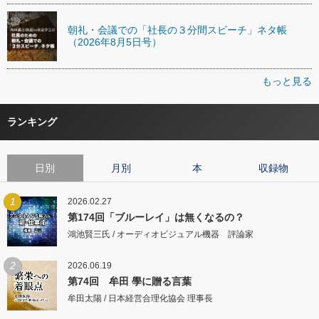
朝礼・会議での「社長の３分間スピーチ」ネタ帳
（2026年8月5日号）
もっと見る
ランキング
日別
月別
本
収録物
1
2026.02.27
第174回「ブルーレイ」は無くなるの？
鴻池賢三氏 / オーディオビジュアル機器 評論家
2
2026.06.19
第74回 牟田 學に贈る言葉
牟田太陽 / 日本経営合理化協会 理事長