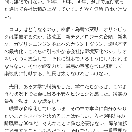
間も無限ではない。10年、30年、50年、刹那で選び取っ
た選択で会社は積み上がっていく。だから無策ではいけな
い。
コロナはどうなるのか、株価・為替の変動、オリンピッ
クは開催するのか、法改正、新テクノロジーの台頭、新素
材、ガソリンエンジン廃止へのカウントダウン、環境基準
の厳格化…これらに引っ掛かる会社は環境変化のシナリオ
をいくつも想定して、それに対応できるようにしなければ
ならない。それが瞬発力だ。最悪の事態を常に想定して、
楽観的に行動する。社長は太くなければいけない。
先日、ある大学で講義をした。学生たちからは、このよ
うな状況下で社会に出る不安をヒシヒシと感じた。講義の
最後で私はこんな話をした。
職業が多様化しているいま、その中で本当に自分がやり
たいことをスパッと決めることは難しい。入社3年以内の
離職率は30％だ。そんなことに悩む必要はない。職業選択
に迷走することもあるだろう。それでもいい。一番重要な