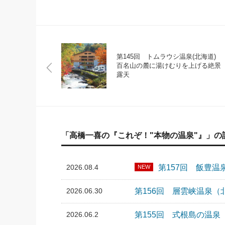
第145回 トムラウシ温泉(北海道)
百名山の麓に湯けむりを上げる絶景
露天
「高橋一喜の『これぞ！"本物の温泉"』」の
2026.08.4
第157回 飯豊
NEW
2026.06.30
第156回 層雲峡温泉
2026.06.2
第155回 式根島の温