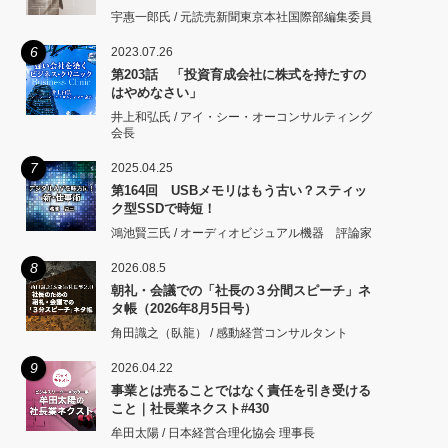
宇惠一郎氏 / 元読売新聞東京本社国際部編集委員
6
2023.07.26
第203話 「投資育成会社に株式を持たすの
はやめなさい」
井上和弘氏 / アイ・シー・オーコンサルティング
会長
7
2025.04.25
第164回 USBメモリはもう古い？スティッ
ク型SSDで時短！
鴻池賢三氏 / オーディオビジュアル機器 評論家
8
2026.08.5
朝礼・会議での「社長の３分間スピーチ」ネ
タ帳（2026年8月5日号）
角田識之（臥龍） / 感動経営コンサルタント
9
2026.04.22
事業とは売ることではなく責任を引き受ける
こと｜社長業ネクスト#430
牟田太陽 / 日本経営合理化協会 理事長