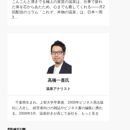
こんこんと湧きでる極上の泉質の温泉は、仕事で疲れ
)
た体を芯からあたため、心までも癒してくれる───月2
喜の『これぞ！"本物の温泉"』(157)
回配信のコラム「これぞ、本物の温泉」は、日本一周
3…
高橋一喜氏
温泉アナリスト
千葉県生まれ。上智大学卒業後、2000年ビジネス系出版
社に入社し、経営者向けの雑誌やビジネス書の編集に携わ
る。2008年3月、温泉好きが高じて会社を…もっと見る