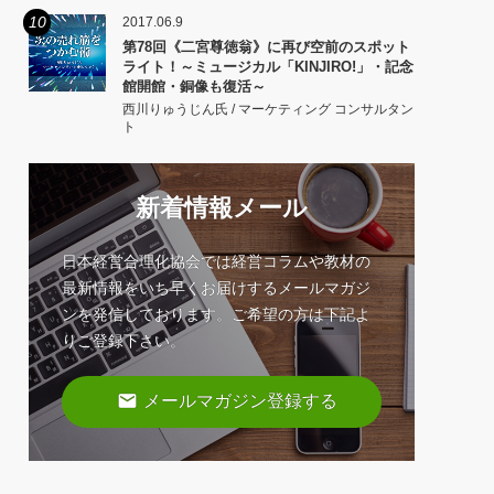
10
2017.06.9
第78回《二宮尊徳翁》に再び空前のスポット
ライト！～ミュージカル「KINJIRO!」・記念
館開館・銅像も復活～
西川りゅうじん氏 / マーケティング コンサルタン
ト
新着情報メール
日本経営合理化協会では経営コラムや教材の
最新情報をいち早くお届けするメールマガジ
ンを発信しております。ご希望の方は下記よ
りご登録下さい。
email
メールマガジン登録する