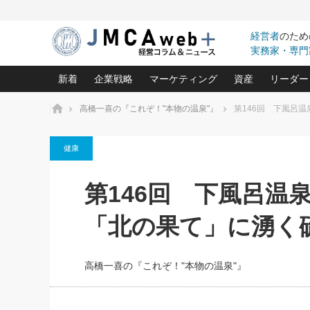
経営者
のため
実務家・専門
新着
企業戦略
マーケティング
資産
リーダー
ホーム
高橋一喜の『これぞ！"本物の温泉"』
第146回 下風呂
中小企業の「１位づくり」戦略(96)
ネット戦略成功の秘訣 圧倒的に儲か
あなたの会社と資
オンリ
健康
利益を最大化する「業務改善」横田尚哉氏(5)
ビジネスを一瞬で制する！一流グロ
どうなる金融業界
ビジネ
る“社長の戦略印象リスクマネジメント
(446)
強い会社を築く ビジネス・クリニック(240)
中国経済の最新動
第146回 下風呂温
ロングセラーの玉手箱(9)
ピョー
2026.08.7
2026.08.7
日本レーザー「人を大切にしながら利益を上げ
事業承継の前に
相談15：銀行がやたらと固定金
第153回「内需企業があっと
(3)
大復活＆快進撃！ユニバーサルスタ
きたいコト(12)
指導者た
「北の果て」に湧く
利を勧めてきます！やはり固定
う間にグローバル成長企業に
は(5)
がよいのでしょうか！
FOOD & LIFE COMPANIES
武器としてのM&A入門(3)
会社と社長のため
朝礼・
最高の自分を表現する 成功イメージ戦
社長のための“儲かる通販”戦略視点(151)
深読み企業分析(1
楠木建の
高橋一喜の『これぞ！"本物の温泉"』
酒井光雄 成功事例に学ぶ繁栄企業の
継続経営 百話百行(85)
次もあ
野田久美子 香港ビジネス成功法(10)
社長の口