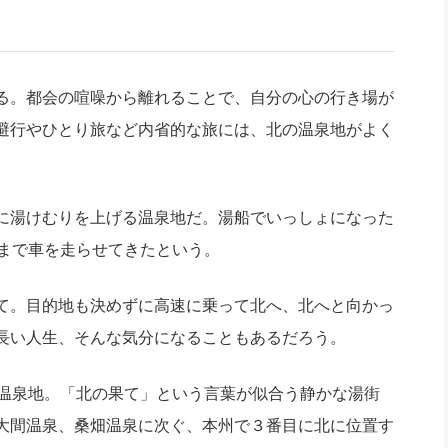
社長のための“全員営業”(30
腕をつくる 人と組織を動かす(200)
銀行交渉はこうしなさい！(12)
高橋一
行動科学マネジメント(5)
の社長のビジョン実現道場(10)
る。都会の喧噪から離れることで、自分の心の行き場が
避行やひとり旅など内省的な旅には、北の温泉地がよく
に湯けむりを上げる温泉地だ。湯船でいっしょになった
呂まで車を走らせてきたという。
て。目的地も決めずに高速に乗って北へ、北へと向かっ
長い人生、そんな気分になることもあるだろう。
温泉地。「北の果て」という言葉が似合う静かな湯街
大間温泉、桑畑温泉に次ぐ、本州で３番目に北に位置す