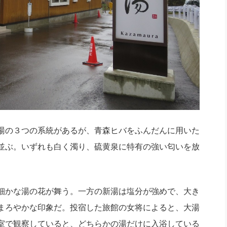
湯の３つの系統があるが、青森ヒバをふんだんに用いた
並ぶ。いずれも白く濁り、硫黄泉に特有の強い匂いを放
細かな湯の花が舞う。一方の新湯は塩分が強めで、大き
まろやかな印象だ。投宿した旅館の女将によると、大湯
室で観察していると、どちらかの湯だけに入浴している