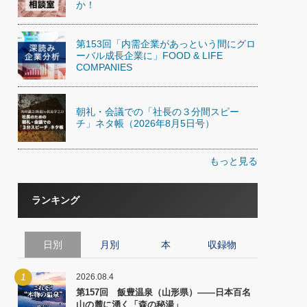
か！
第153回「内需企業があっという間にグロ
ーバル成長企業に」FOOD & LIFE
COMPANIES
朝礼・会議での「社長の３分間スピー
チ」ネタ帳（2026年8月5日号）
もっと見る
ランキング
日別
月別
本
収録物
1
2026.08.4
第157回 飯豊温泉（山形県）――日本百名
山の麓に湧く「森の秘湯」