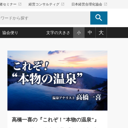
launch
launch
launch
者セミナー
経営コンサルティグ
日本経営合理化協会
search
大
中
協会便り
文字の大きさ
小
5)
況は会社守成の好機(38)
ころ心平の ──社長のための「か・ら・だマネジメント」
「愛読者通信」著者インタビュー(44)
34)
思われる 気配りの達人(127)
人間力の磨き方」(86)
ビジネス見聞録 経営ニュース(100)
タルＡＶを味方に！新・仕事術(180)
0)
り(210)
(92)
え 東洋思想に学ぶ経営学(132)
作間信司の経営無形庵(けいえいむぎょうあん)(166)
ー脳の鍛え方(32)
もっとみる
026.08.5
)
識(57)
指導者たち」(32)
経営セミナー情報局(1)
86回 「言葉狩り」
ンを楽しむ基礎レッスン(12)
ーイング経営入
教育の決め手(203)
略”(30)
繁栄への着眼点 牟田太陽(76)
！社長が読むべき今月の4冊(88)
て」(38)
講話を聞いて学ぼう 実学・耳学・磨く「ミミガク」のすすめ
で楽しむ読書術(162)
(7)
ランク上の手紙・メール術(100)
「氣」(30)
高橋一喜の『これぞ！"本物の温泉"』
ミどこ
00)
スポーツ・ビジネスに学ぶ心理学(98)