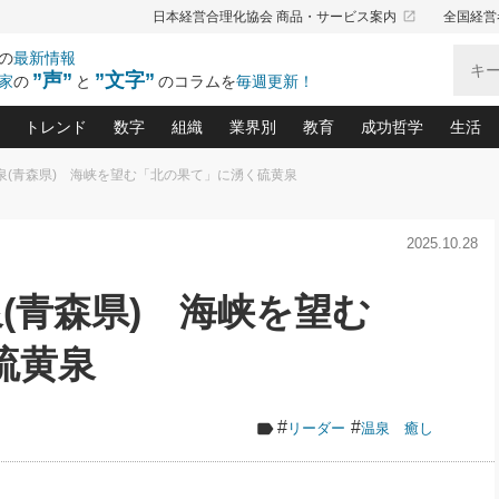
launch
日本経営合理化協会 商品・サービス案内
全国経営
の
最新情報
”声”
”文字”
家
の
と
のコラムを
毎週更新！
トレンド
数字
組織
業界別
教育
成功哲学
生活
温泉(青森県) 海峡を望む「北の果て」に湧く硫黄泉
る仕組みづくり講座(12)
産を守る一手(171)
ーワンで勝ち残る企業風土づくり(54)
《ニューヨーク発》ビジネスリーダーの先読み: 最新トレンド
オーナー社長の「お金の悩み相談室」(15)
「賃金の誤解」(135)
なぜ、トヨタ式で会社が伸びるのか？(
“出来る”管理職の条件(62)
中国哲学に学ぶ 不
おの
と戦略拠点(9)
(50)
2025.10.28
ーバル経営者は知ってい
(39)
スリーダー×次の一手「牟田太陽の社長業ネクスト」
おカネが残る決算書にするために、やっておきたいこと(
中小企業の新たな法律リスク(178)
売れる住宅を創る 100の視点(100)
あなただからお願いしたいと
令和時代の「社長の
”(9)
「社長の繁盛トレンド通信」(90)
デジ
向(204)
会社を守り抜くための緊急対策(100)
職場の生産性を下げるハラスメントの予防策(1
大久保一彦の“流行る”お店の仕組みづく
クレーム対応 実践マニュアル
先人の名句名言の教
泉(青森県) 海峡を望む
トル・F・グジバチの『経営戦略の新常識』(12)
北村森の「今月のヒット商品」(109)
リーダ
2026.08.5
2
る経営」の極意
、決めておきたい、知っておきたい、やってお
強い決算書の会社はココが違う！(36)
賃金決定の定石(68)
柿内幸夫─社長のための現場改善(174
クレーム対応の新知識と新常
渡部昇一の「日本の
い
第109話 伝統的産品を21世紀
第
ジオジャパンの成功要因と
る者かくあるべし(635)
次の売れ筋をつかむ術(102)
ワイ
硫黄泉
」
に生かし切る！
損益分岐点を下げる、Ｐ／Ｌ不況時代の新戦略(12)
顧客・社員・社会から支持される「ウェルビ
デキル社員に育てる！ 社員
経営に活かす“十八史
の資産管理講座(95)
会議での「社長の３分間スピーチ」ネタ帳(159)
社長のメシの種 4.0(206)
門」(23)
必読
2026.08.5
新・会計経営と実学(37)
東川鷹年の「中小企業の人育
略(77)
53)
「経営知になる考え方」(57)
眼と耳
朝礼・会議での「社長の３分間
#
#
リーダー
温泉 癒し
決算書の“見える化”術(12)
業績アップにつながる！ワン
スピーチ」ネタ帳（2026年8月5
ブランド戦略(39)
日号）
なたにお願いしたいと思われる「一流の仕事術」(28)
社長の
賢い社長の「経理財務の見どころ・勘どころ・ツッコ
欧米資産家に学ぶ二世教育(1
ぐせ経営哲学(100)
ろ」(149)
米国