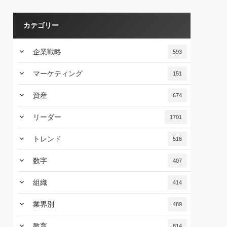
カテゴリー
keyboard_arrow_down
企業戦略
593
keyboard_arrow_down
マーケティング
151
keyboard_arrow_down
資産
674
keyboard_arrow_down
リーダー
1701
keyboard_arrow_down
トレンド
516
keyboard_arrow_down
数字
407
keyboard_arrow_down
組織
414
keyboard_arrow_down
業界別
489
keyboard_arrow_down
教育
814