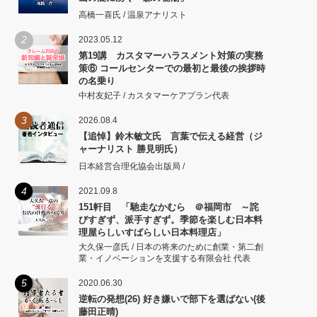
高橋一喜氏 / 温泉アナリスト
2
2023.05.12
第19講 カスタマーハラスメント対策の実務
策⑥ コールセンターでの最初と最後の挨拶時
の名乗り
中村友妃子 / カスタマーケアプラン代表
3
2026.08.4
【追悼】鈴木敏文氏 言葉で伝える経営（ジ
ャーナリスト 勝見明氏）
日本経営合理化協会出版局 /
4
2021.09.8
151軒目 「馳走なかむら ＠福岡市 ～詫
びすぎず、派手すぎず。季節を楽しむ日本料
理屋らしいすばらしい日本料理店」
大久保一彦氏 / 日本の将来のために創業・第二創
業・イノベーションを支援する有限会社 代表
5
2020.06.30
逆転の発想(26) 好き嫌いで部下を選ばない(後
藤田正晴)