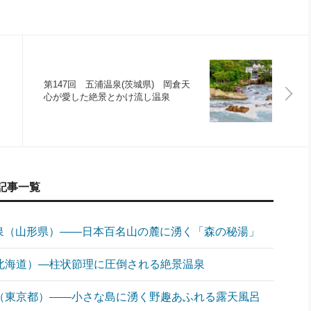
第147回 五浦温泉(茨城県) 岡倉天
心が愛した絶景とかけ流し温泉
記事一覧
温泉（山形県）――日本百名山の麓に湧く「森の秘湯」
（北海道）―柱状節理に圧倒される絶景温泉
泉（東京都）――小さな島に湧く野趣あふれる露天風呂