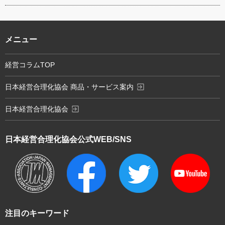
メニュー
経営コラムTOP
exit_to_app
日本経営合理化協会 商品・サービス案内
exit_to_app
日本経営合理化協会
日本経営合理化協会
公式WEB/SNS
注目のキーワード