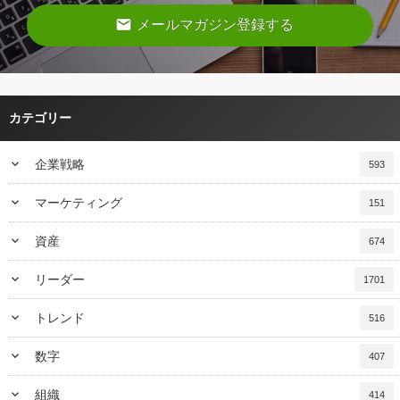
email
メールマガジン登録する
カテゴリー
keyboard_arrow_down
企業戦略
593
keyboard_arrow_down
マーケティング
151
keyboard_arrow_down
資産
674
keyboard_arrow_down
リーダー
1701
keyboard_arrow_down
トレンド
516
keyboard_arrow_down
数字
407
keyboard_arrow_down
組織
414