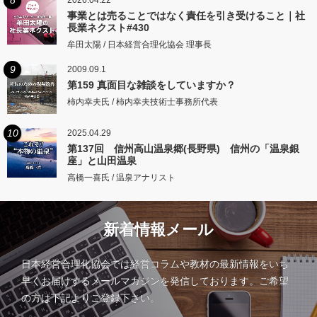
事業とは売ることではなく責任を引き受けること｜社
長業ネクスト#430
牟田太陽 / 日本経営合理化協会 理事長
9
2009.09.1
第159 真面目な雑談をしていますか？
柿内幸夫氏 / 柿内幸夫技術士事務所代表
10
2025.04.29
第137回 信州高山温泉郷(長野県) 信州の「温泉銀
座」と山田温泉
高橋一喜氏 / 温泉アナリスト
新着情報メール
日本経営合理化協会では経営コラムや教材の最新情報をいち
早くお届けするメールマガジンを発信しております。ご希望
の方は下記よりご登録下さい。