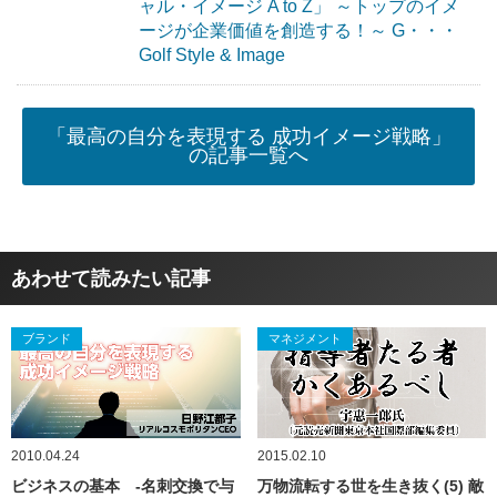
ャル・イメージ A to Z」 ～トップのイメ
ージが企業価値を創造する！～ G・・・
Golf Style & Image
「最高の自分を表現する 成功イメージ戦略」
の記事一覧へ
あわせて読みたい記事
ブランド
マネジメント
2010.04.24
2015.02.10
ビジネスの基本 -名刺交換で与
万物流転する世を生き抜く(5) 敵