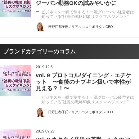
ジーパン勤務OKの試みやいかに
ビジネスを一瞬で制する！一流グローバル経営者は
知っている“社長の戦略印象リスクマネジメント”
日野江都子氏 / リアルコスモポリタンCEO
ブランドカテゴリーのコラム
2019.12.6
vol. 9 プロトコル/ダイニング・エチケ
ット 〜食後のナプキン扱いで本性が
見える？！〜
ビジネスを一瞬で制する！一流グローバル経営者は
知っている“社長の戦略印象リスクマネジメント”
日野江都子氏 / リアルコスモポリタンCEO
2019.09.27