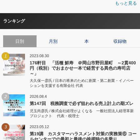
もっと見る
ランキング
日別
月別
本
収録物
1
2023.08.30
176軒目 「活種 鮮寿 ＠岡山市野田屋町 ～2貫400
円（税別）でおまかせ一本で経営する異色の寿司店
～」
大久保一彦氏 / 日本の将来のために創業・第二創業・イノベー
ションを支援する有限会社 代表
2
2026.08.4
第147回 税務調査で必ず狙われる売上計上の期ズレ
児玉尚彦氏 / 株式会社経理がよくなる 一般社団法人経理革新
プロジェクト 代表・税理士
3
2023.05.12
第19講 カスタマーハラスメント対策の実務策⑥ コー
ルセンターでの最初と最後の挨拶時の名乗り