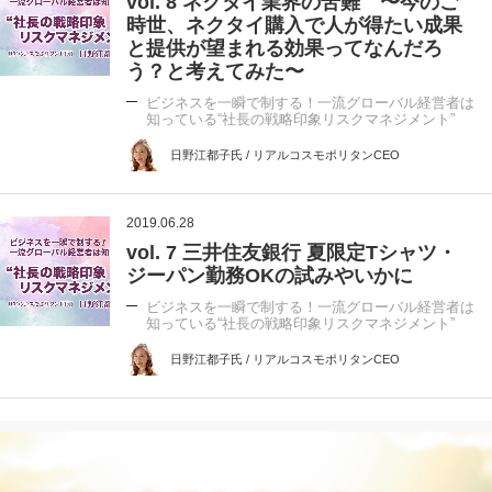
vol. 8 ネクタイ業界の苦難 〜今のご
時世、ネクタイ購入で人が得たい成果
と提供が望まれる効果ってなんだろ
う？と考えてみた〜
ビジネスを一瞬で制する！一流グローバル経営者は
知っている“社長の戦略印象リスクマネジメント”
日野江都子氏 / リアルコスモポリタンCEO
2019.06.28
vol. 7 三井住友銀行 夏限定Tシャツ・
ジーパン勤務OKの試みやいかに
ビジネスを一瞬で制する！一流グローバル経営者は
知っている“社長の戦略印象リスクマネジメント”
日野江都子氏 / リアルコスモポリタンCEO