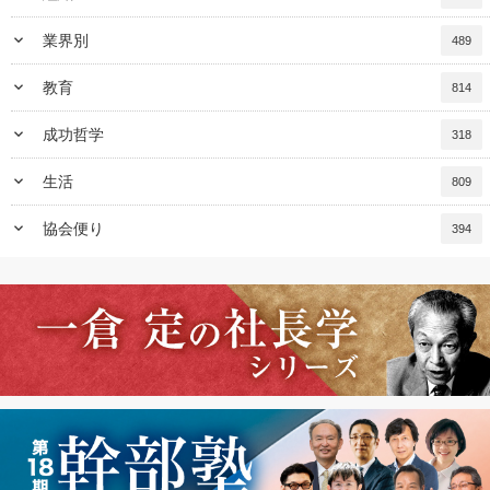
keyboard_arrow_down
業界別
489
keyboard_arrow_down
教育
814
keyboard_arrow_down
成功哲学
318
keyboard_arrow_down
生活
809
keyboard_arrow_down
協会便り
394