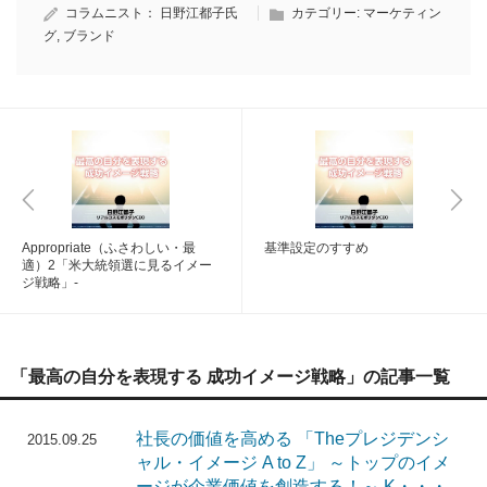
コラムニスト：
日野江都子氏
カテゴリー:
マーケティン
グ
,
ブランド
Appropriate（ふさわしい・最
基準設定のすすめ
適）2「米大統領選に見るイメー
ジ戦略」-
「最高の自分を表現する 成功イメージ戦略」の記事一覧
社長の価値を高める 「Theプレジデンシ
2015.09.25
ャル・イメージ A to Z」 ～トップのイメ
ージが企業価値を創造する！～ K・・・