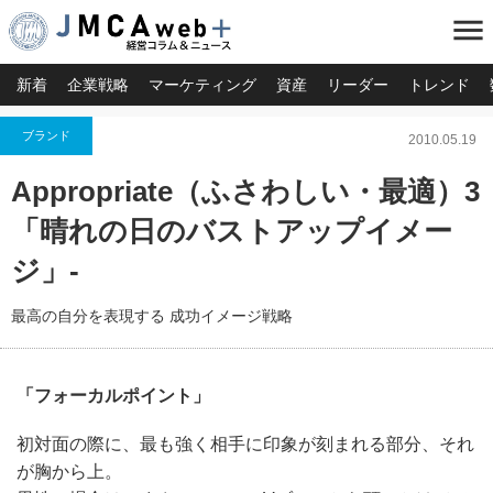
menu
新着
企業戦略
マーケティング
資産
リーダー
トレンド
ブランド
2010.05.19
Appropriate（ふさわしい・最適）3
「晴れの日のバストアップイメー
ジ」-
最高の自分を表現する 成功イメージ戦略
「フォーカルポイント」
初対面の際に、最も強く相手に印象が刻まれる部分、それ
が胸から上。