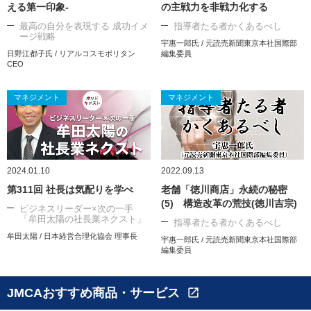
える第一印象-
の主戦力を非戦力化する
最高の自分を表現する 成功イメ
指導者たる者かくあるべし
ージ戦略
宇惠一郎氏 / 元読売新聞東京本社国際部
日野江都子氏 / リアルコスモポリタン
編集委員
CEO
マネジメント
マネジメント
2024.01.10
2022.09.13
第311回 社長は気配りを学べ
老舗「徳川商店」永続の秘密
(5) 構造改革の荒技(徳川吉宗)
ビジネスリーダー×次の一手
「牟田太陽の社長業ネクスト」
指導者たる者かくあるべし
牟田太陽 / 日本経営合理化協会 理事長
宇惠一郎氏 / 元読売新聞東京本社国際部
編集委員
JMCAおすすめ商品・サービス
open_in_new