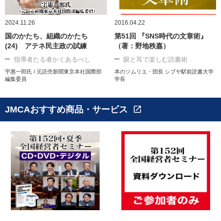
2024.11.26
2016.04.22
国のかたち、組織のかたち
第51回 『SNS時代の文章術』
(24) アテネ民主政の試練
（著：野地秩嘉）
指導者たる者かくあるべし
眼と耳で楽しむ読書術
宇惠一郎氏 / 元読売新聞東京本社国際部
本のソムリエ・団長 シブヤ駅前読書大学
編集委員
学長
JMCAおすすめ商品・サービス
open_in_new