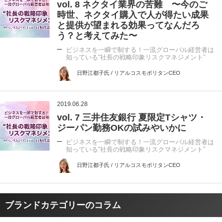
vol. 8 ネクタイ業界の苦難 〜今のご
時世、ネクタイ購入で人が得たい成果
と提供が望まれる効果ってなんだろ
う？と考えてみた〜
ビジネスを一瞬で制する！一流グローバル経営者は
知っている“社長の戦略印象リスクマネジメント”
日野江都子氏 / リアルコスモポリタンCEO
2019.06.28
vol. 7 三井住友銀行 夏限定Tシャツ・
ジーパン勤務OKの試みやいかに
ビジネスを一瞬で制する！一流グローバル経営者は
知っている“社長の戦略印象リスクマネジメント”
日野江都子氏 / リアルコスモポリタンCEO
ブランドカテゴリーのコラム