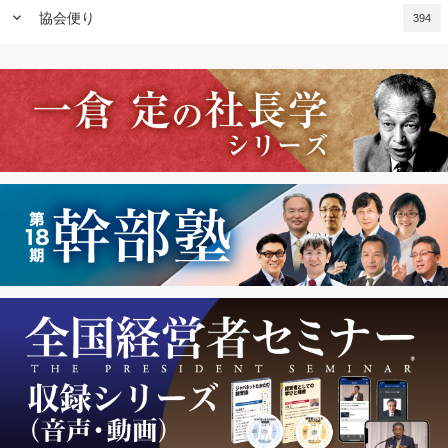
keyboard_arrow_down
協会便り
394