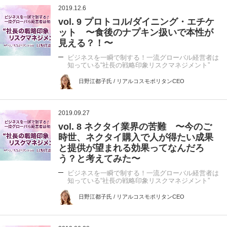
2019.12.6
vol. 9 プロトコル/ダイニング・エチケ
ット 〜食後のナプキン扱いで本性が
見える？！〜
ビジネスを一瞬で制する！一流グローバル経営者は
知っている“社長の戦略印象リスクマネジメント”
日野江都子氏 / リアルコスモポリタンCEO
2019.09.27
vol. 8 ネクタイ業界の苦難 〜今のご
時世、ネクタイ購入で人が得たい成果
と提供が望まれる効果ってなんだろ
う？と考えてみた〜
ビジネスを一瞬で制する！一流グローバル経営者は
知っている“社長の戦略印象リスクマネジメント”
日野江都子氏 / リアルコスモポリタンCEO