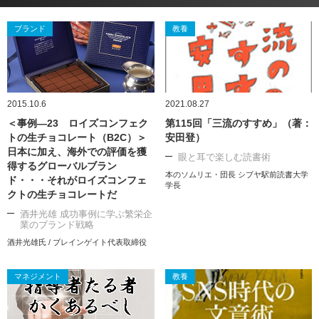
ブランド
教養
2015.10.6
2021.08.27
＜事例―23 ロイズコンフェク
第115回「三流のすすめ」（著：
トの生チョコレート（B2C）＞
安田登）
日本に加え、海外での評価を獲
眼と耳で楽しむ読書術
得するグローバルブラン
本のソムリエ・団長 シブヤ駅前読書大学
ド・・・それがロイズコンフェ
学長
クトの生チョコレートだ
酒井光雄 成功事例に学ぶ繁栄企
業のブランド戦略
酒井光雄氏 / ブレインゲイト代表取締役
マネジメント
教養