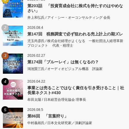
第203話 「投資育成会社に株式を持たすのはやめな
さい」
井上和弘氏 / アイ・シー・オーコンサルティング 会長
2
2026.08.4
第147回 税務調査で必ず狙われる売上計上の期ズレ
児玉尚彦氏 / 株式会社経理がよくなる 一般社団法人経理革新
プロジェクト 代表・税理士
3
2026.02.27
第174回「ブルーレイ」は無くなるの？
鴻池賢三氏 / オーディオビジュアル機器 評論家
4
2026.04.22
事業とは売ることではなく責任を引き受けること｜社
長業ネクスト#430
牟田太陽 / 日本経営合理化協会 理事長
5
2026.08.5
第86回 「言葉狩り」
中村義裕氏 / 日本文化研究家／演劇評論家