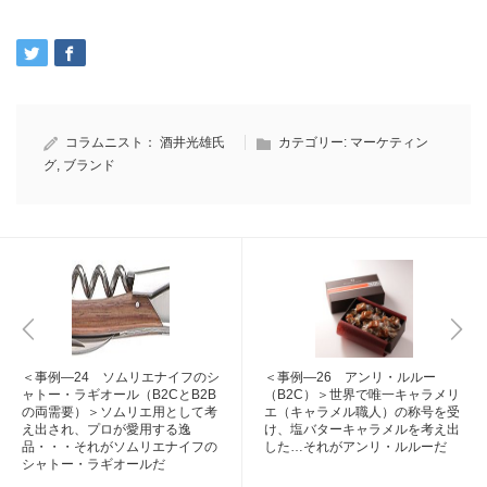
コラムニスト：
酒井光雄氏
カテゴリー:
マーケティン
グ
,
ブランド
＜事例―24 ソムリエナイフのシ
＜事例―26 アンリ・ルルー
ャトー・ラギオール（B2CとB2B
（B2C）＞世界で唯一キャラメリ
の両需要）＞ソムリエ用として考
エ（キャラメル職人）の称号を受
え出され、プロが愛用する逸
け、塩バターキャラメルを考え出
品・・・それがソムリエナイフの
した…それがアンリ・ルルーだ
シャトー・ラギオールだ