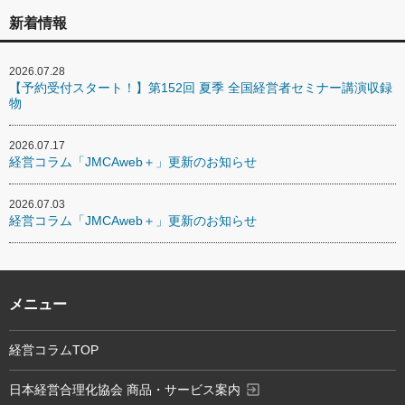
新着情報
2026.07.28
【予約受付スタート！】第152回 夏季 全国経営者セミナー講演収録
物
2026.07.17
経営コラム「JMCAweb＋」更新のお知らせ
2026.07.03
経営コラム「JMCAweb＋」更新のお知らせ
メニュー
経営コラムTOP
exit_to_app
日本経営合理化協会 商品・サービス案内