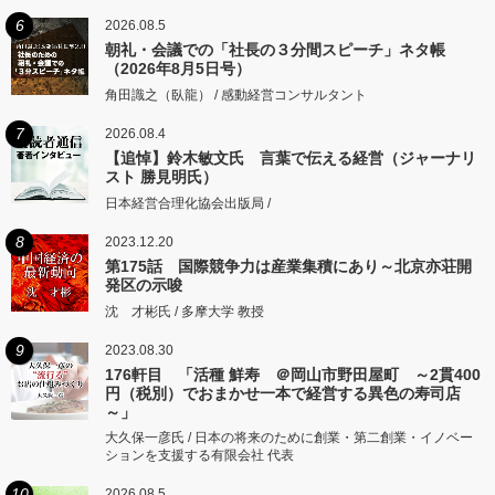
6
2026.08.5
朝礼・会議での「社長の３分間スピーチ」ネタ帳
（2026年8月5日号）
角田識之（臥龍） / 感動経営コンサルタント
7
2026.08.4
【追悼】鈴木敏文氏 言葉で伝える経営（ジャーナリ
スト 勝見明氏）
日本経営合理化協会出版局 /
8
2023.12.20
第175話 国際競争力は産業集積にあり～北京亦荘開
発区の示唆
沈 才彬氏 / 多摩大学 教授
9
2023.08.30
176軒目 「活種 鮮寿 ＠岡山市野田屋町 ～2貫400
円（税別）でおまかせ一本で経営する異色の寿司店
～」
大久保一彦氏 / 日本の将来のために創業・第二創業・イノベー
ションを支援する有限会社 代表
10
2026.08.5