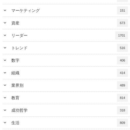
keyboard_arrow_down
マーケティング
151
keyboard_arrow_down
資産
673
keyboard_arrow_down
リーダー
1701
keyboard_arrow_down
トレンド
516
keyboard_arrow_down
数字
406
keyboard_arrow_down
組織
414
keyboard_arrow_down
業界別
489
keyboard_arrow_down
教育
814
keyboard_arrow_down
成功哲学
318
keyboard_arrow_down
生活
809