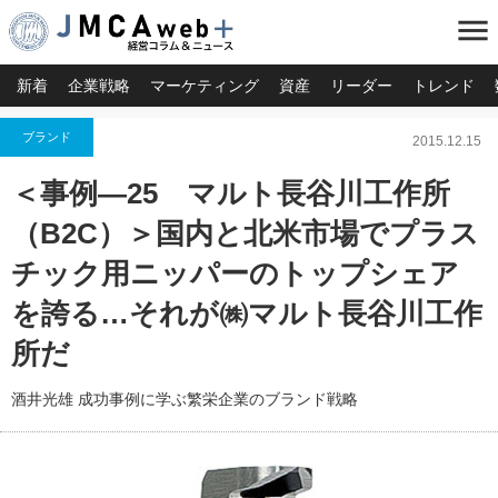
menu
新着
企業戦略
マーケティング
資産
リーダー
トレンド
ブランド
2015.12.15
＜事例―25 マルト長谷川工作所
（B2C）＞国内と北米市場でプラス
チック用ニッパーのトップシェア
を誇る…それが㈱マルト長谷川工作
所だ
酒井光雄 成功事例に学ぶ繁栄企業のブランド戦略