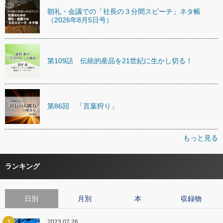
朝礼・会議での「社長の３分間スピーチ」ネタ帳
（2026年8月5日号）
第109話 伝統的産品を21世紀に生かし切る！
第86回 「言葉狩り」
もっと見る
ランキング
日別
月別
本
収録物
1
2023.07.26