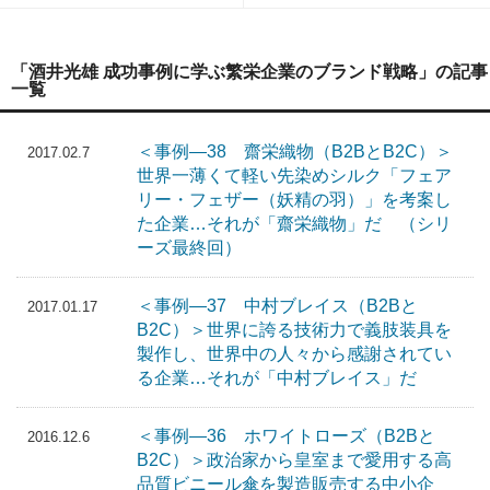
「酒井光雄 成功事例に学ぶ繁栄企業のブランド戦略」の記事
一覧
＜事例―38 齋栄織物（B2BとB2C）＞
2017.02.7
世界一薄くて軽い先染めシルク「フェア
リー・フェザー（妖精の羽）」を考案し
た企業…それが「齋栄織物」だ （シリ
ーズ最終回）
＜事例―37 中村ブレイス（B2Bと
2017.01.17
B2C）＞世界に誇る技術力で義肢装具を
製作し、世界中の人々から感謝されてい
る企業…それが「中村ブレイス」だ
＜事例―36 ホワイトローズ（B2Bと
2016.12.6
B2C）＞政治家から皇室まで愛用する高
品質ビニール傘を製造販売する中小企