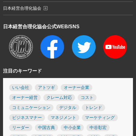
exit_to_app
日本経営合理化協会
日本経営合理化協会
公式WEB/SNS
注目のキーワード
いい会社
アトツギ
オーナー企業
オーナー経営
クレーム対応
コスト
コミュニケーション
デジタル
トレンド
ビジネスマナー
マネジメント
マーケティング
リーダー
中国古典
中小企業
中谷彰宏