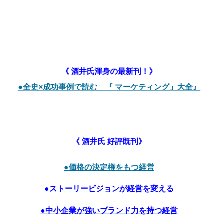
《 酒井氏渾身の最新刊！》
●全史×成功事例で読む 『 マーケティング」大全』
《 酒井氏 好評既刊》
●価格の決定権をもつ経営
●ストーリービジョンが経営を変える
●中小企業が強いブランド力を持つ経営