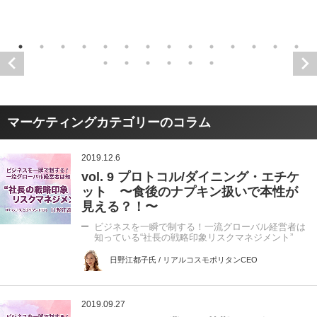
マーケティングカテゴリーのコラム
2019.12.6
vol. 9 プロトコル/ダイニング・エチケ
ット 〜食後のナプキン扱いで本性が
見える？！〜
ビジネスを一瞬で制する！一流グローバル経営者は
知っている“社長の戦略印象リスクマネジメント”
日野江都子氏 / リアルコスモポリタンCEO
2019.09.27