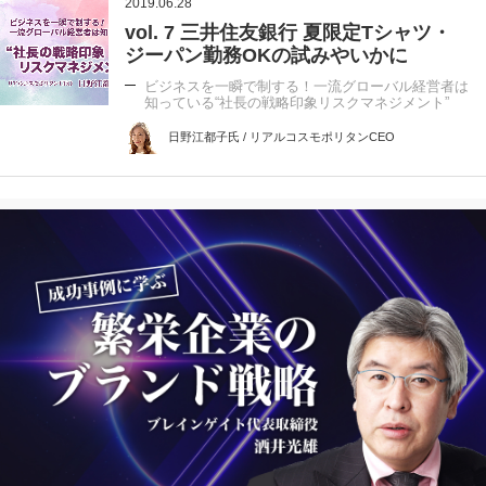
2019.06.28
vol. 7 三井住友銀行 夏限定Tシャツ・
ジーパン勤務OKの試みやいかに
ビジネスを一瞬で制する！一流グローバル経営者は
知っている“社長の戦略印象リスクマネジメント”
日野江都子氏 / リアルコスモポリタンCEO