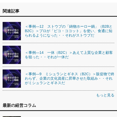
関連記事
＜事例―12 ストウブの「鋳物ホーロー鍋」（B2Bと
B2C）＞プロが「ピコ・ココット」を使い、食通に知
られるようになった・・それがストウブだ
＜事例―14 一休（B2C）＞あえて上質な企業と顧客
を狙った・・それが一休だ
＜事例―9 ミシュランとギネス（B2C）＞販促物で終
わらず、企業の文化資産に昇華させた取組み・・それ
がミシュランとギネスだ
もっと見る
最新の経営コラム