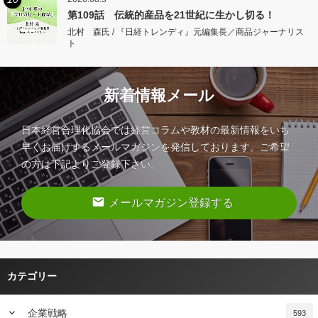
第109話 伝統的産品を21世紀に生かし切る！
北村 森氏 / 『日経トレンディ』元編集長／商品ジャーナリス
ト
新着情報メール
日本経営合理化協会では経営コラムや教材の最新情報をいち
早くお届けするメールマガジンを発信しております。ご希望
の方は下記よりご登録下さい。
email
メールマガジン登録する
カテゴリー
keyboard_arrow_down
企業戦略
593