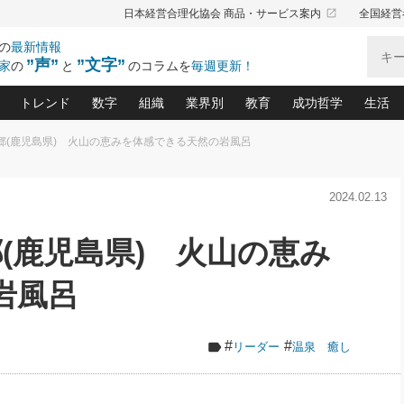
launch
日本経営合理化協会 商品・サービス案内
全国経営
の
最新情報
”声”
”文字”
家
の
と
のコラムを
毎週更新！
トレンド
数字
組織
業界別
教育
成功哲学
生活
泉郷(鹿児島県) 火山の恵みを体感できる天然の岩風呂
る仕組みづくり講座(12)
産を守る一手(171)
ーワンで勝ち残る企業風土づくり(54)
《ニューヨーク発》ビジネスリーダーの先読み: 最新トレンド
オーナー社長の「お金の悩み相談室」(15)
「賃金の誤解」(135)
なぜ、トヨタ式で会社が伸びるのか？(
“出来る”管理職の条件(62)
中国哲学に学ぶ 不
おの
と戦略拠点(9)
(50)
2024.02.13
ーバル経営者は知ってい
(39)
スリーダー×次の一手「牟田太陽の社長業ネクスト」
おカネが残る決算書にするために、やっておきたいこと(
中小企業の新たな法律リスク(178)
売れる住宅を創る 100の視点(100)
あなただからお願いしたいと
令和時代の「社長の
”(9)
「社長の繁盛トレンド通信」(90)
デジ
向(204)
会社を守り抜くための緊急対策(100)
職場の生産性を下げるハラスメントの予防策(1
大久保一彦の“流行る”お店の仕組みづく
クレーム対応 実践マニュアル
先人の名句名言の教
郷(鹿児島県) 火山の恵み
トル・F・グジバチの『経営戦略の新常識』(12)
北村森の「今月のヒット商品」(109)
リーダ
2026.08.5
2
る経営」の極意
、決めておきたい、知っておきたい、やってお
強い決算書の会社はココが違う！(36)
賃金決定の定石(68)
柿内幸夫─社長のための現場改善(174
クレーム対応の新知識と新常
渡部昇一の「日本の
い
第109話 伝統的産品を21世紀
第
ジオジャパンの成功要因と
る者かくあるべし(635)
次の売れ筋をつかむ術(102)
ワイ
岩風呂
」
に生かし切る！
損益分岐点を下げる、Ｐ／Ｌ不況時代の新戦略(12)
顧客・社員・社会から支持される「ウェルビ
デキル社員に育てる！ 社員
経営に活かす“十八史
の資産管理講座(95)
会議での「社長の３分間スピーチ」ネタ帳(159)
社長のメシの種 4.0(206)
門」(23)
必読
2026.08.5
新・会計経営と実学(37)
東川鷹年の「中小企業の人育
略(77)
53)
「経営知になる考え方」(57)
眼と耳
朝礼・会議での「社長の３分間
#
#
リーダー
温泉 癒し
決算書の“見える化”術(12)
業績アップにつながる！ワン
スピーチ」ネタ帳（2026年8月5
ブランド戦略(39)
日号）
なたにお願いしたいと思われる「一流の仕事術」(28)
社長の
賢い社長の「経理財務の見どころ・勘どころ・ツッコ
欧米資産家に学ぶ二世教育(1
ぐせ経営哲学(100)
ろ」(149)
米国