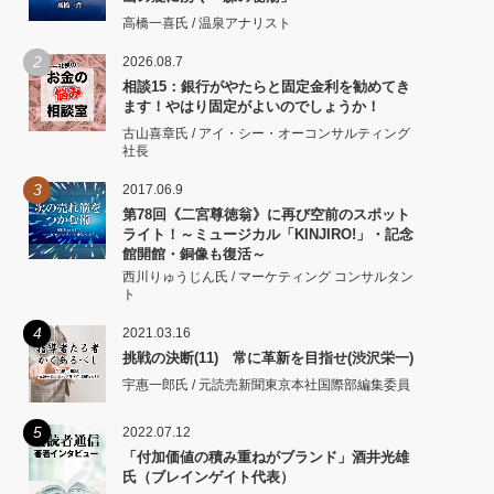
高橋一喜氏 / 温泉アナリスト
2
2026.08.7
相談15：銀行がやたらと固定金利を勧めてき
ます！やはり固定がよいのでしょうか！
古山喜章氏 / アイ・シー・オーコンサルティング
社長
3
2017.06.9
第78回《二宮尊徳翁》に再び空前のスポット
ライト！～ミュージカル「KINJIRO!」・記念
館開館・銅像も復活～
西川りゅうじん氏 / マーケティング コンサルタン
ト
4
2021.03.16
挑戦の決断(11) 常に革新を目指せ(渋沢栄一)
宇惠一郎氏 / 元読売新聞東京本社国際部編集委員
5
2022.07.12
「付加価値の積み重ねがブランド」酒井光雄
氏（ブレインゲイト代表）