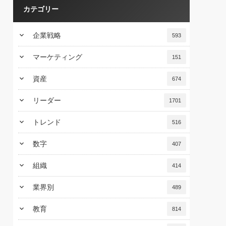
カテゴリー
keyboard_arrow_down
企業戦略
593
keyboard_arrow_down
マーケティング
151
keyboard_arrow_down
資産
674
keyboard_arrow_down
リーダー
1701
keyboard_arrow_down
トレンド
516
keyboard_arrow_down
数字
407
keyboard_arrow_down
組織
414
keyboard_arrow_down
業界別
489
keyboard_arrow_down
教育
814