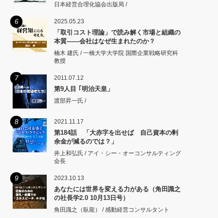
日本経営合理化協会出版局 /
6
2025.05.23
「取引コスト理論」で読み解く市場と組織の
本質――会社はなぜ生まれたのか？
楠木 建氏 / 一橋大学大学院 国際企業戦略研究科
教授
7
2011.07.12
第9人目 ｢明治天皇」
渡部昇一氏 /
8
2021.11.17
第184話 「大赤字を出せば 自己資本の剰
余金が減るのでは？」
井上和弘氏 / アイ・シー・オーコンサルティング
会長
9
2023.10.13
あなたには世界を変える力がある（角田識之
の社長学2.0 10月13日号）
角田識之（臥龍） / 感動経営コンサルタント