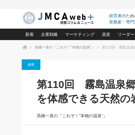
経営者
のため
実務家・専門
新着
企業戦略
マーケティング
資産
リーダー
ホーム
高橋一喜の『これぞ！"本物の温泉"』
第110回 霧島温
中小企業の「１位づくり」戦略(96)
ネット戦略成功の秘訣 圧倒的に儲か
あなたの会社と資
オンリ
健康
利益を最大化する「業務改善」横田尚哉氏(5)
ビジネスを一瞬で制する！一流グロ
どうなる金融業界
ビジネ
る“社長の戦略印象リスクマネジメント
(446)
強い会社を築く ビジネス・クリニック(240)
中国経済の最新動
第110回 霧島温泉
ロングセラーの玉手箱(9)
ピョー
2026.08.7
2026.08.7
日本レーザー「人を大切にしながら利益を上げ
事業承継の前に
相談15：銀行がやたらと固定金
第153回「内需企業があっと
(3)
大復活＆快進撃！ユニバーサルスタ
きたいコト(12)
指導者た
を体感できる天然の
利を勧めてきます！やはり固定
う間にグローバル成長企業に
は(5)
がよいのでしょうか！
FOOD & LIFE COMPANIES
武器としてのM&A入門(3)
会社と社長のため
朝礼・
最高の自分を表現する 成功イメージ戦
社長のための“儲かる通販”戦略視点(151)
深読み企業分析(1
楠木建の
高橋一喜の『これぞ！"本物の温泉"』
酒井光雄 成功事例に学ぶ繁栄企業の
継続経営 百話百行(85)
次もあ
野田久美子 香港ビジネス成功法(10)
社長の口