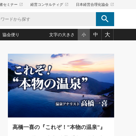
launch
launch
launch
者セミナー
経営コンサルティグ
日本経営合理化協会
search
大
中
協会便り
文字の大きさ
小
5)
況は会社守成の好機(38)
ころ心平の ──社長のための「か・ら・だマネジメント」
「愛読者通信」著者インタビュー(44)
34)
思われる 気配りの達人(127)
人間力の磨き方」(86)
ビジネス見聞録 経営ニュース(100)
タルＡＶを味方に！新・仕事術(180)
0)
り(210)
(92)
え 東洋思想に学ぶ経営学(132)
作間信司の経営無形庵(けいえいむぎょうあん)(166)
ー脳の鍛え方(32)
もっとみる
026.08.5
)
識(57)
指導者たち」(32)
経営セミナー情報局(1)
86回 「言葉狩り」
ンを楽しむ基礎レッスン(12)
ーイング経営入
教育の決め手(203)
略”(30)
繁栄への着眼点 牟田太陽(76)
！社長が読むべき今月の4冊(88)
て」(38)
講話を聞いて学ぼう 実学・耳学・磨く「ミミガク」のすすめ
で楽しむ読書術(162)
(7)
ランク上の手紙・メール術(100)
「氣」(30)
高橋一喜の『これぞ！"本物の温泉"』
ミどこ
00)
スポーツ・ビジネスに学ぶ心理学(98)