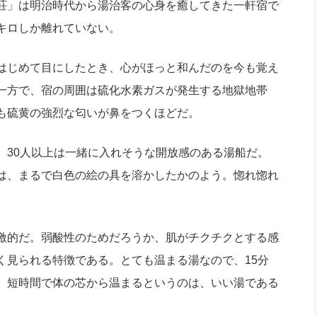
荘」は明治時代から湯治客の心身を癒してきた一軒宿で
キロしか離れていない。
はじめて目にしたとき、心がほっと和んだのを今も覚え
一方で、宿の周囲は硫化水素ガスが発生する地獄地帯
も硫黄の強烈な匂いが鼻をつくほどだ。
30人以上は一緒に入れそうな開放感のある湯船だ。
は、まるで白色の絵の具を溶かしたかのよう。惚れ惚れ
激的だ。弱酸性のためだろうか、肌がチクチクとする感
く見られる特徴である。とても温まる湯なので、15分
。短時間で体の芯から温まるというのは、いい湯である