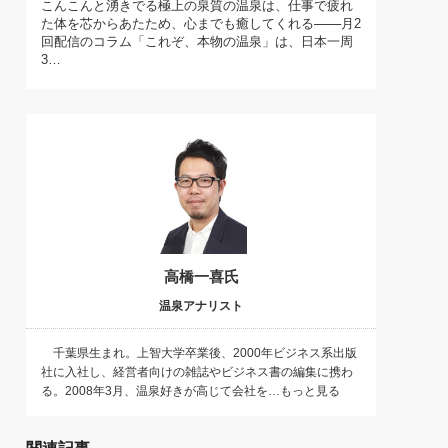
こんこんと湧きでる極上の泉質の温泉は、仕事で疲れ
)
た体を芯からあたため、心までも癒してくれる───月2
喜の『これぞ！"本物の温泉"』(157)
回配信のコラム「これぞ、本物の温泉」は、日本一周
3…
高橋一喜氏
温泉アナリスト
千葉県生まれ。上智大学卒業後、2000年ビジネス系出版
社に入社し、経営者向けの雑誌やビジネス書の編集に携わ
る。2008年3月、温泉好きが高じて会社を…もっと見る