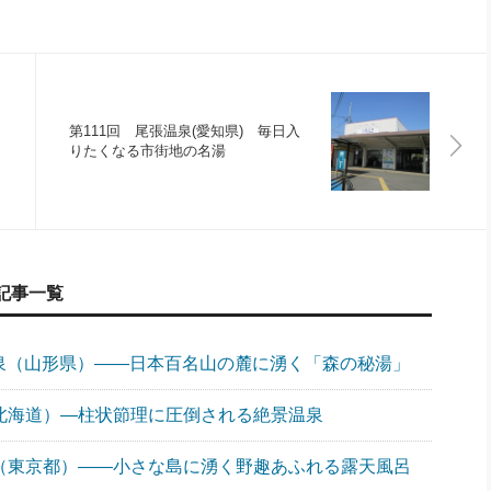
第111回 尾張温泉(愛知県) 毎日入
りたくなる市街地の名湯
記事一覧
温泉（山形県）――日本百名山の麓に湧く「森の秘湯」
（北海道）―柱状節理に圧倒される絶景温泉
泉（東京都）――小さな島に湧く野趣あふれる露天風呂