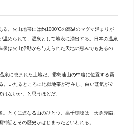
社長のための“全員営業”(30
腕をつくる 人と組織を動かす(200)
銀行交渉はこうしなさい！(12)
高橋一
行動科学マネジメント(5)
の社長のビジョン実現道場(10)
る。火山地帯には約1000℃の高温のマグマ溜まりが
が温められて、温泉として地表に湧出する。日本の温泉
温泉は火山活動から与えられた天地の恵みでもあるの
も温泉に恵まれた土地だ。霧島連山の中腹に位置する霧
いる。いたるところに地獄地帯が存在し、白い蒸気が立
ではないか、と思うほどだ。
名。とくに連なる山のひとつ、高千穂峰は「天孫降臨」
国神話とその歴史がはじまったといわれる。