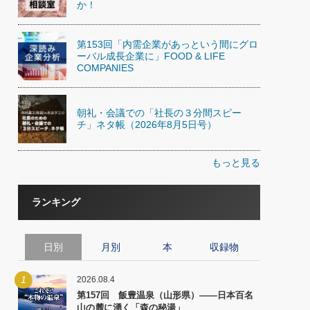
か！
第153回「内需企業があっという間にグロ
ーバル成長企業に」FOOD & LIFE
COMPANIES
朝礼・会議での「社長の３分間スピー
チ」ネタ帳（2026年8月5日号）
もっと見る
ランキング
日別
月別
本
収録物
1
2026.08.4
第157回 飯豊温泉（山形県）――日本百名
山の麓に湧く「森の秘湯」