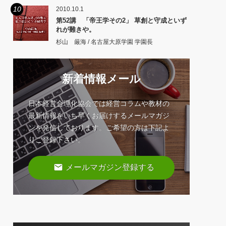
10
2010.10.1
第52講 「帝王学その2」 草創と守成といず
れが難きや。
杉山 厳海 / 名古屋大原学園 学園長
新着情報メール
日本経営合理化協会では経営コラムや教材の
最新情報をいち早くお届けするメールマガジ
ンを発信しております。ご希望の方は下記よ
りご登録下さい。
email
メールマガジン登録する