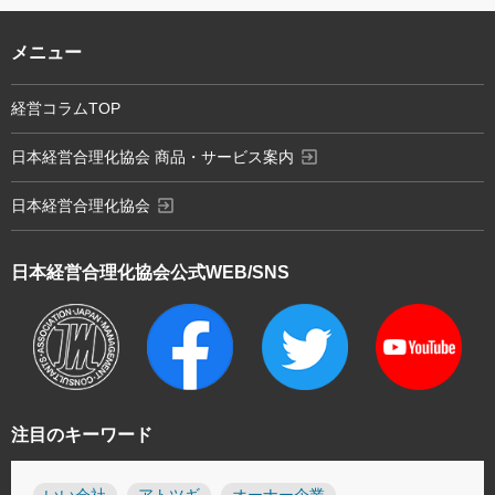
メニュー
経営コラムTOP
exit_to_app
日本経営合理化協会 商品・サービス案内
exit_to_app
日本経営合理化協会
日本経営合理化協会
公式WEB/SNS
注目のキーワード