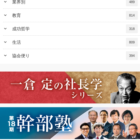
keyboard_arrow_down
業界別
489
keyboard_arrow_down
教育
814
keyboard_arrow_down
成功哲学
318
keyboard_arrow_down
生活
809
keyboard_arrow_down
協会便り
394