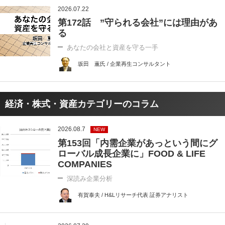
2026.07.22
第172話 ”守られる会社”には理由があ
る
あなたの会社と資産を守る一手
坂田 薫氏 / 企業再生コンサルタント
経済・株式・資産カテゴリーのコラム
2026.08.7
NEW
第153回「内需企業があっという間にグ
ローバル成長企業に」FOOD & LIFE
COMPANIES
深読み企業分析
有賀泰夫 / H&Lリサーチ代表 証券アナリスト