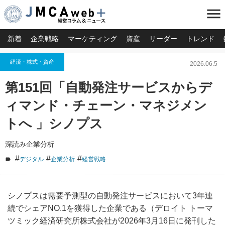
menu
新着
企業戦略
マーケティング
資産
リーダー
トレンド
経済・株式・資産
2026.06.5
第151回「自動発注サービスからデ
ィマンド・チェーン・マネジメン
トへ 」シノプス
深読み企業分析
#
#
#
デジタル
企業分析
経営戦略
シノプスは需要予測型の自動発注サービスにおいて3年連
続でシェアNO.1を獲得した企業である（デロイト トーマ
ツミック経済研究所株式会社が2026年3月16日に発刊した