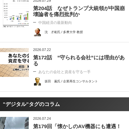
2026.07.29
第204話 なぜトランプ大統領が中国崩
壊論者を痛烈批判か
中国経済の最新動向
沈 才彬氏 / 多摩大学 教授
2026.07.22
第172話 ”守られる会社”には理由があ
る
あなたの会社と資産を守る一手
坂田 薫氏 / 企業再生コンサルタント
"デジタル"タグのコラム
2026.07.24
第179回「懐かしのAV機器にも遭遇！