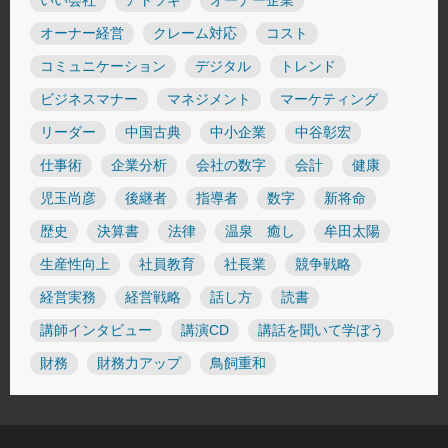
いい会社
アトツギ
オーナー企業
オーナー経営
クレーム対応
コスト
コミュニケーション
デジタル
トレンド
ビジネスマナー
マネジメント
マーケティング
リーダー
中国古典
中小企業
中谷彰宏
仕事術
企業分析
会社の数字
会計
健康
児玉尚彦
後継者
指導者
数字
新将命
歴史
決算書
法律
温泉 癒し
牟田太陽
生産性向上
社員教育
社長業
競争戦略
経営実務
経営戦略
話し方
読書
講師インタビュー
講演CD
講話を聞いて学ぼう
財務
財務力アップ
鳥飼重和