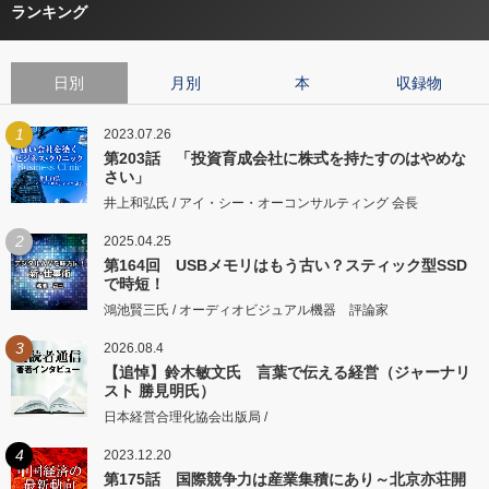
ランキング
日別
月別
本
収録物
1
2023.07.26
第203話 「投資育成会社に株式を持たすのはやめな
さい」
井上和弘氏 / アイ・シー・オーコンサルティング 会長
2
2025.04.25
第164回 USBメモリはもう古い？スティック型SSD
で時短！
鴻池賢三氏 / オーディオビジュアル機器 評論家
3
2026.08.4
【追悼】鈴木敏文氏 言葉で伝える経営（ジャーナリ
スト 勝見明氏）
日本経営合理化協会出版局 /
4
2023.12.20
第175話 国際競争力は産業集積にあり～北京亦荘開