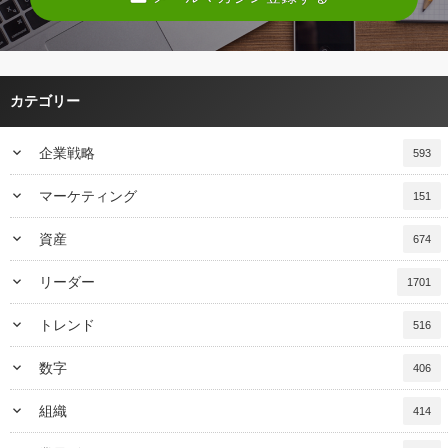
カテゴリー
keyboard_arrow_down
企業戦略
593
keyboard_arrow_down
マーケティング
151
keyboard_arrow_down
資産
674
keyboard_arrow_down
リーダー
1701
keyboard_arrow_down
トレンド
516
keyboard_arrow_down
数字
406
keyboard_arrow_down
組織
414