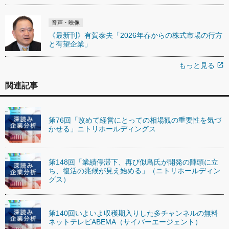
音声・映像
《最新刊》有賀泰夫「2026年春からの株式市場の行方
と有望企業」
もっと見る
open_in_new
関連記事
第76回「改めて経営にとっての相場観の重要性を気づ
かせる」ニトリホールディングス
第148回「業績停滞下、再び似鳥氏が開発の陣頭に立
ち、復活の兆候が見え始める」（ニトリホールディン
グス）
第140回いよいよ収穫期入りした多チャンネルの無料
ネットテレビABEMA（サイバーエージェント）