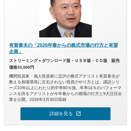
有賀泰夫の「2026年春からの株式市場の行方と有望
企業」
ストリーミング＋ダウンロード版・ＵＳＢ版・ＣＤ版 販売
価格33,000円
機関投資家・個人投資家に定評の株式アナリスト有賀泰夫が
教える相場環境に左右されない投資のやり方とは。講話シリ
ーズ10年以上にわたり的中率80％強、年率16％のパフォーマ
ンスを誇るアナリストが今年春からの相場の行方と9大注目企
業を公開。2026年3月30日収録
open_in_new
詳細を見る