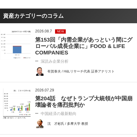
資産カテゴリーのコラム
2026.08.7
NEW
第153回「内需企業があっという間にグ
ローバル成長企業に」FOOD & LIFE
COMPANIES
深読み企業分析
有賀泰夫 / H&Lリサーチ代表 証券アナリスト
2026.07.29
第204話 なぜトランプ大統領が中国崩
壊論者を痛烈批判か
中国経済の最新動向
沈 才彬氏 / 多摩大学 教授