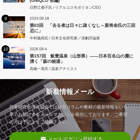
(UNIQLO 前編)
日野江都子氏 / リアルコスモポリタンCEO
9
2024.09.18
第63回 「去る者は日々に疎くなし～新将命氏の三回
忌に」
中村義裕氏 / 日本文化研究家／演劇評論家
10
2026.08.4
第157回 飯豊温泉（山形県）――日本百名山の麓に
湧く「森の秘湯」
高橋一喜氏 / 温泉アナリスト
新着情報メール
日本経営合理化協会では経営コラムや教材の最新情報をいち
早くお届けするメールマガジンを発信しております。ご希望
の方は下記よりご登録下さい。
email
メールマガジン登録する