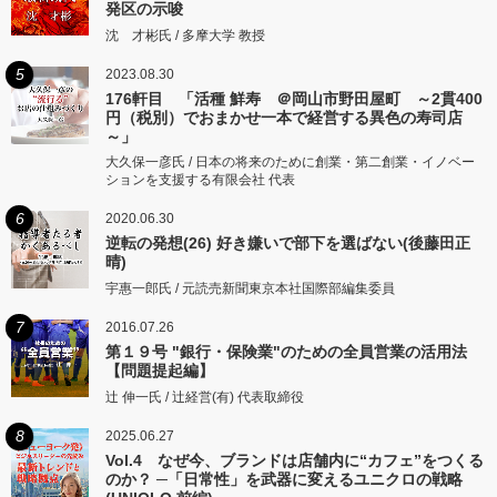
発区の示唆
沈 才彬氏 / 多摩大学 教授
5
2023.08.30
176軒目 「活種 鮮寿 ＠岡山市野田屋町 ～2貫400
円（税別）でおまかせ一本で経営する異色の寿司店
～」
大久保一彦氏 / 日本の将来のために創業・第二創業・イノベー
ションを支援する有限会社 代表
6
2020.06.30
逆転の発想(26) 好き嫌いで部下を選ばない(後藤田正
晴)
宇惠一郎氏 / 元読売新聞東京本社国際部編集委員
7
2016.07.26
第１９号 "銀行・保険業"のための全員営業の活用法
【問題提起編】
辻 伸一氏 / 辻経営(有) 代表取締役
8
2025.06.27
Vol.4 なぜ今、ブランドは店舗内に“カフェ”をつくる
のか？ ─「日常性」を武器に変えるユニクロの戦略