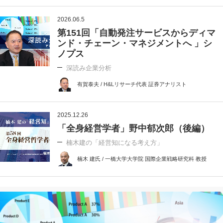
2026.06.5
第151回「自動発注サービスからディマ
ンド・チェーン・マネジメントへ 」シ
ノプス
深読み企業分析
有賀泰夫 / H&Lリサーチ代表 証券アナリスト
2025.12.26
「全身経営学者」野中郁次郎（後編）
楠木建の「経営知になる考え方」
楠木 建氏 / 一橋大学大学院 国際企業戦略研究科 教授