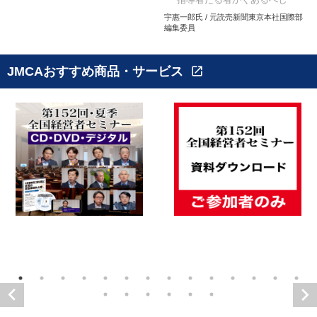
宇惠一郎氏 / 元読売新聞東京本社国際部
編集委員
JMCAおすすめ商品・サービス
open_in_new