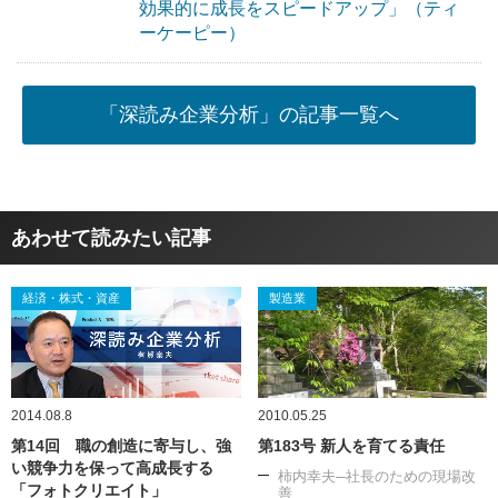
効果的に成長をスピードアップ」（ティ
ーケーピー）
「深読み企業分析」の記事一覧へ
あわせて読みたい記事
経済・株式・資産
製造業
2014.08.8
2010.05.25
第14回 職の創造に寄与し、強
第183号 新人を育てる責任
い競争力を保って高成長する
柿内幸夫─社長のための現場改
「フォトクリエイト」
善