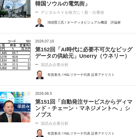
韓国ソウルの電気街」
デジタルＡＶを味方に！新・仕事術
鴻池賢三氏 / オーディオビジュアル機器 評論家
2026.07.10
第152回「AI時代に必要不可欠なビッグ
データの供給元」Unerry（ウネリー）
深読み企業分析
有賀泰夫 / H&Lリサーチ代表 証券アナリスト
2026.06.5
第151回「自動発注サービスからディマ
ンド・チェーン・マネジメントへ 」シ
ノプス
深読み企業分析
有賀泰夫 / H&Lリサーチ代表 証券アナリスト