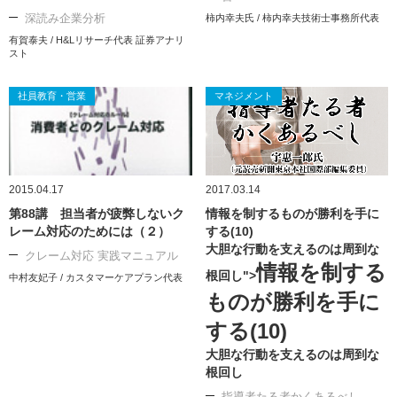
深読み企業分析
柿内幸夫氏 / 柿内幸夫技術士事務所代表
有賀泰夫 / H&Lリサーチ代表 証券アナリ
スト
社員教育・営業
マネジメント
2015.04.17
2017.03.14
第88講 担当者が疲弊しないク
情報を制するものが勝利を手に
レーム対応のためには（２）
する(10)
大胆な行動を支えるのは周到な
クレーム対応 実践マニュアル
情報を制する
根回し">
中村友妃子 / カスタマーケアプラン代表
ものが勝利を手に
する(10)
大胆な行動を支えるのは周到な
根回し
指導者たる者かくあるべし