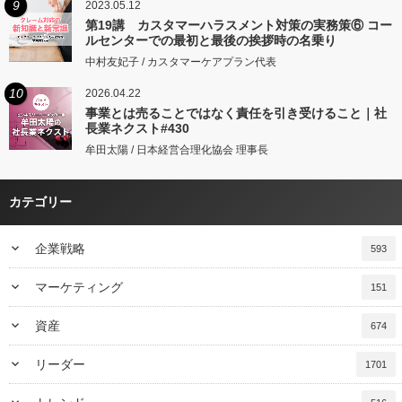
9
2023.05.12
第19講 カスタマーハラスメント対策の実務策⑥ コー
ルセンターでの最初と最後の挨拶時の名乗り
中村友妃子 / カスタマーケアプラン代表
10
2026.04.22
事業とは売ることではなく責任を引き受けること｜社
長業ネクスト#430
牟田太陽 / 日本経営合理化協会 理事長
カテゴリー
keyboard_arrow_down
企業戦略
593
keyboard_arrow_down
マーケティング
151
keyboard_arrow_down
資産
674
keyboard_arrow_down
リーダー
1701