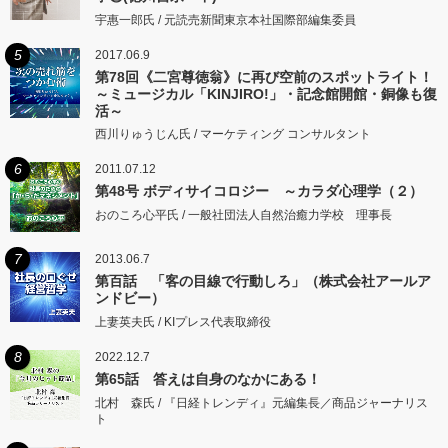
宇惠一郎氏 / 元読売新聞東京本社国際部編集委員
5
2017.06.9
第78回《二宮尊徳翁》に再び空前のスポットライト！
～ミュージカル「KINJIRO!」・記念館開館・銅像も復
活～
西川りゅうじん氏 / マーケティング コンサルタント
6
2011.07.12
第48号 ボディサイコロジー ～カラダ心理学（２）
おのころ心平氏 / 一般社団法人自然治癒力学校 理事長
7
2013.06.7
第百話 「客の目線で行動しろ」（株式会社アールア
ンドビー）
上妻英夫氏 / KIプレス代表取締役
8
2022.12.7
第65話 答えは自身のなかにある！
北村 森氏 / 『日経トレンディ』元編集長／商品ジャーナリス
ト