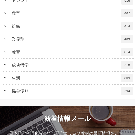
keyboard_arrow_down
トレンド
516
keyboard_arrow_down
数字
407
keyboard_arrow_down
組織
414
keyboard_arrow_down
業界別
489
keyboard_arrow_down
教育
814
keyboard_arrow_down
成功哲学
318
keyboard_arrow_down
生活
809
keyboard_arrow_down
協会便り
394
新着情報メール
日本経営合理化協会では経営コラムや教材の最新情報をいち