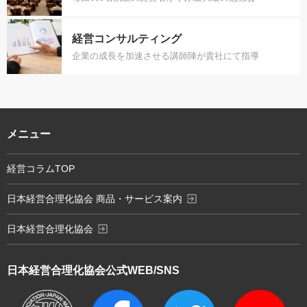
経営コンサルティング
企業の成長を加速させる講師陣が貴社にて指導
メニュー
経営コラムTOP
exit_to_app
日本経営合理化協会 商品・サービス案内
exit_to_app
日本経営合理化協会
日本経営合理化協会
公式WEB/SNS