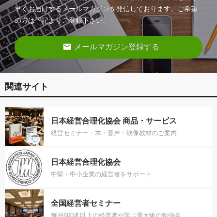
早くお届けするメールマガジンを発信しております。ご希望
の方は下記よりご登録下さい。
email
メールマガジン登録する
関連サイト
日本経営合理化協会 商品・サービス
経営セミナー・本・音声・映像教材のご案内
日本経営合理化協会
中堅・中小企業の経営者をサポート
全国経営者セミナー
毎回600名以上の経営者が学ぶ最大級の勉強会