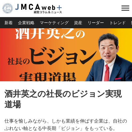
menu
新着
企業戦略
マーケティング
資産
リーダー
トレンド
酒井英之の社長のビジョン実現
道場
仕事を愉しみながら、しかも業績を伸ばす企業は、自社の
ぶれない軸となる中長期「ビジョン」をもっている。