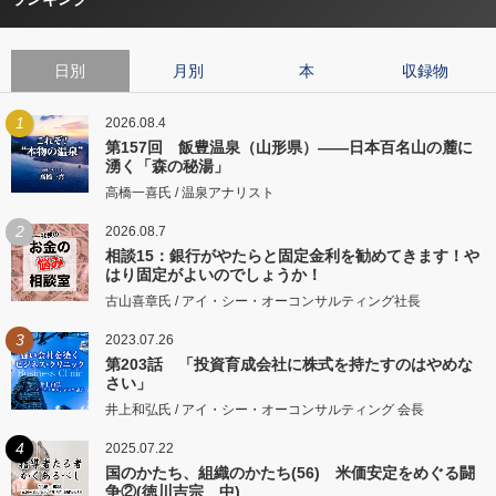
日別
月別
本
収録物
1
2026.08.4
第157回 飯豊温泉（山形県）――日本百名山の麓に
湧く「森の秘湯」
高橋一喜氏 / 温泉アナリスト
2
2026.08.7
相談15：銀行がやたらと固定金利を勧めてきます！や
はり固定がよいのでしょうか！
古山喜章氏 / アイ・シー・オーコンサルティング社長
3
2023.07.26
第203話 「投資育成会社に株式を持たすのはやめな
さい」
井上和弘氏 / アイ・シー・オーコンサルティング 会長
4
2025.07.22
国のかたち、組織のかたち(56) 米価安定をめぐる闘
争②(徳川吉宗 中)