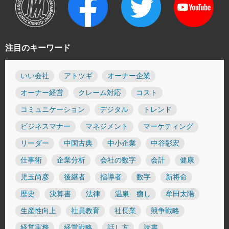
注目のキーワード
いい会社
アトツギ
オーナー企業
オーナー経営
クレーム対応
コスト
コミュニケーション
デジタル
トレンド
ビジネスマナー
マネジメント
マーケティング
リーダー
中国古典
中小企業
中谷彰宏
仕事術
企業分析
会社の数字
会計
健康
児玉尚彦
後継者
指導者
数字
新将命
歴史
決算書
法律
温泉 癒し
牟田太陽
生産性向上
社員教育
社長業
競争戦略
経営実務
経営戦略
話し方
読書