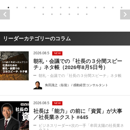
リーダーカテゴリーのコラム
2026.08.5
NEW
朝礼・会議での「社長の３分間スピー
チ」ネタ帳（2026年8月5日号）
朝礼・会議での「社長の３分間スピーチ」ネタ帳
角田識之（臥龍） / 感動経営コンサルタント
2026.08.5
NEW
社長は「能力」の前に「資質」が大事
／社長業ネクスト #445
ビジネスリーダー×次の一手「牟田太陽の社長業ネ
クスト」