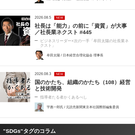
2026.08.5
NEW
社長は「能力」の前に「資質」が大事
／社長業ネクスト #445
ビジネスリーダー×次の一手「牟田太陽の社長業ネ
クスト」
牟田太陽 / 日本経営合理化協会 理事長
2026.08.3
NEW
国のかたち、組織のかたち（108）経営
と技術開発
指導者たる者かくあるべし
宇惠一郎氏 / 元読売新聞東京本社国際部編集委員
"SDGs"タグのコラム