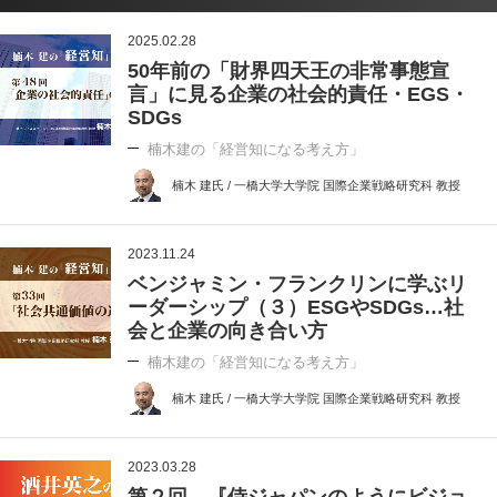
2025.02.28
50年前の「財界四天王の非常事態宣
言」に見る企業の社会的責任・EGS・
SDGs
楠木建の「経営知になる考え方」
楠木 建氏 / 一橋大学大学院 国際企業戦略研究科 教授
2023.11.24
ベンジャミン・フランクリンに学ぶリ
ーダーシップ（３）ESGやSDGs…社
会と企業の向き合い方
楠木建の「経営知になる考え方」
楠木 建氏 / 一橋大学大学院 国際企業戦略研究科 教授
2023.03.28