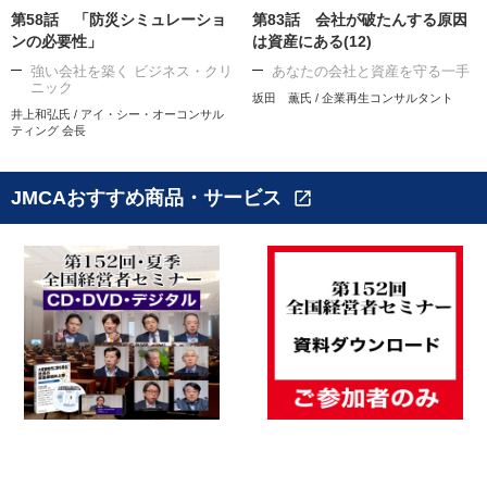
第58話 「防災シミュレーショ
第83話 会社が破たんする原因
ンの必要性」
は資産にある(12)
強い会社を築く ビジネス・クリ
あなたの会社と資産を守る一手
ニック
坂田 薫氏 / 企業再生コンサルタント
井上和弘氏 / アイ・シー・オーコンサル
ティング 会長
JMCAおすすめ商品・サービス
open_in_new