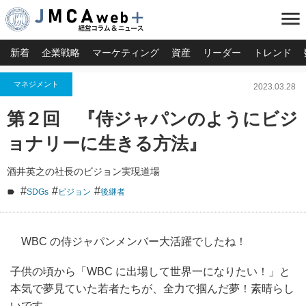
menu
新着
企業戦略
マーケティング
資産
リーダー
トレンド
マネジメント
2023.03.28
第２回 『侍ジャパンのようにビジ
ョナリーに生きる方法』
酒井英之の社長のビジョン実現道場
#
#
#
SDGs
ビジョン
後継者
WBC の侍ジャパンメンバー大活躍でしたね！
子供の頃から「WBC に出場して世界一になりたい！」と
本気で夢見ていた若者たちが、全力で掴んだ夢！素晴らし
いです。