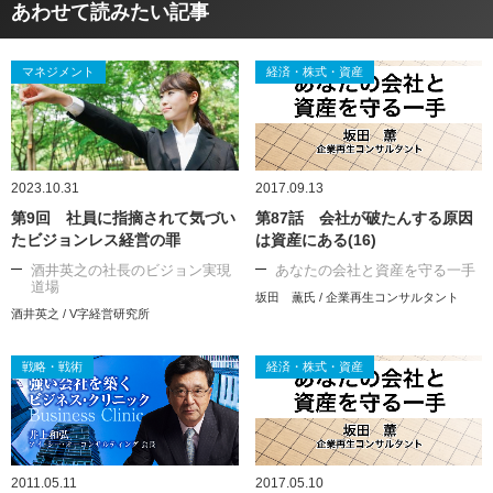
あわせて読みたい記事
マネジメント
経済・株式・資産
2023.10.31
2017.09.13
第9回 社員に指摘されて気づい
第87話 会社が破たんする原因
たビジョンレス経営の罪
は資産にある(16)
酒井英之の社長のビジョン実現
あなたの会社と資産を守る一手
道場
坂田 薫氏 / 企業再生コンサルタント
酒井英之 / V字経営研究所
戦略・戦術
経済・株式・資産
2011.05.11
2017.05.10