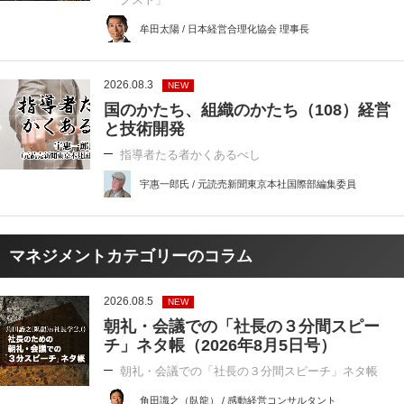
牟田太陽 / 日本経営合理化協会 理事長
2026.08.3
NEW
国のかたち、組織のかたち（108）経営
と技術開発
指導者たる者かくあるべし
宇惠一郎氏 / 元読売新聞東京本社国際部編集委員
マネジメントカテゴリーのコラム
2026.08.5
NEW
朝礼・会議での「社長の３分間スピー
チ」ネタ帳（2026年8月5日号）
朝礼・会議での「社長の３分間スピーチ」ネタ帳
角田識之（臥龍） / 感動経営コンサルタント