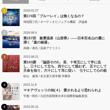
1
2026.02.27
第174回「ブルーレイ」は無くなるの？
鴻池賢三氏 / オーディオビジュアル機器 評論家
2
2026.08.4
第157回 飯豊温泉（山形県）――日本百名山の麓に
湧く「森の秘湯」
高橋一喜氏 / 温泉アナリスト
3
2015.08.21
第103講 「論語その3」 吾、十有五にして学に志
し、三十にして立ち、四十にして惑わず。 五十にして
天命を知り、六十にして耳に従い、 七十にして心の欲
するところに従いて矩をこえず。
杉山 厳海 / 名古屋大原学園 学園長
4
2022.11.8
マキアヴェッリの知(４) 愛されるより恐れられよ
宇惠一郎氏 / 元読売新聞東京本社国際部編集委員
5
2010.05.31