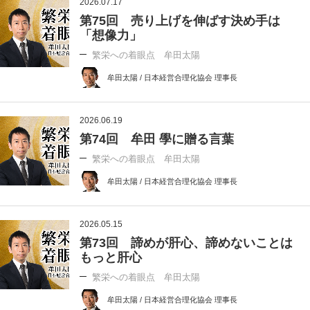
2026.07.17
第75回 売り上げを伸ばす決め手は
「想像力」
繁栄への着眼点 牟田太陽
牟田太陽 / 日本経営合理化協会 理事長
2026.06.19
第74回 牟田 學に贈る言葉
繁栄への着眼点 牟田太陽
牟田太陽 / 日本経営合理化協会 理事長
2026.05.15
第73回 諦めが肝心、諦めないことは
もっと肝心
繁栄への着眼点 牟田太陽
牟田太陽 / 日本経営合理化協会 理事長