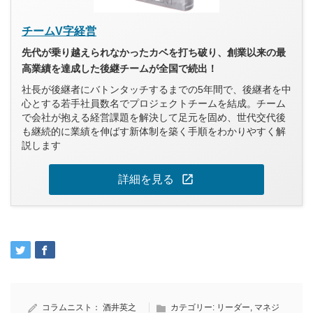
チームV字経営
先代が乗り越えられなかったカベを打ち破り、創業以来の最
高業績を達成した後継チームが全国で続出！
社長が後継者にバトンタッチするまでの5年間で、後継者を中
心とする若手社員数名でプロジェクトチームを結成。チーム
で会社が抱える経営課題を解決して足元を固め、世代交代後
も継続的に業績を伸ばす新体制を築く手順をわかりやすく解
説します
open_in_new
詳細を見る
コラムニスト：
酒井英之
カテゴリー:
リーダー
,
マネジ