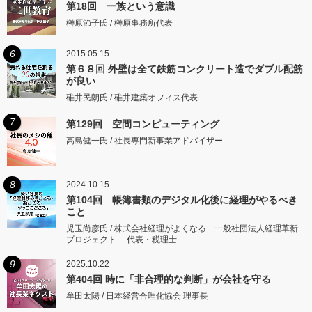
第18回 一族という意識
榊原節子氏 / 榊原事務所代表
6
2015.05.15
第６８回 外壁は全て鉄筋コンクリート造でダブル配筋
が良い
碓井民朗氏 / 碓井建築オフィス代表
7
第129回 空間コンピューティング
高島健一氏 / 社長専門新事業アドバイザー
8
2024.10.15
第104回 帳簿書類のデジタル化後に経理がやるべき
こと
児玉尚彦氏 / 株式会社経理がよくなる 一般社団法人経理革新
プロジェクト 代表・税理士
9
2025.10.22
第404回 時に「非合理的な判断」が会社を守る
牟田太陽 / 日本経営合理化協会 理事長