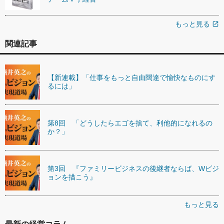
もっと見る
open_in_new
関連記事
【新連載】「仕事をもっと自由闊達で愉快なものにす
るには」
第8回 「どうしたらエゴを捨て、利他的になれるの
か？」
第3回 『ファミリービジネスの後継者ならば、Wビジ
ョンを描こう』
もっと見る