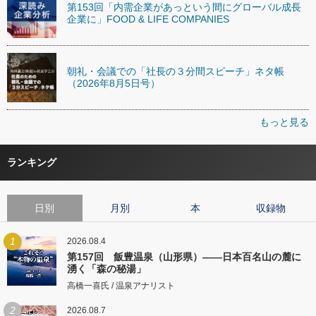
第153回「内需企業があっという間にグローバル成長
企業に」FOOD & LIFE COMPANIES
朝礼・会議での「社長の３分間スピーチ」ネタ帳
（2026年8月5日号）
もっと見る
ランキング
日別
月別
本
収録物
1
2026.08.4
第157回 飯豊温泉（山形県）――日本百名山の麓に
湧く「森の秘湯」
高橋一喜氏 / 温泉アナリスト
2
2026.08.7