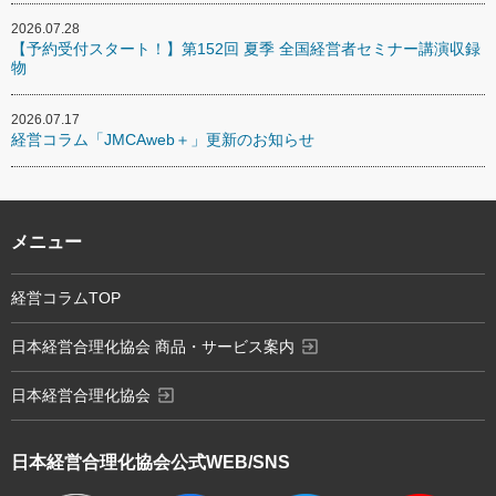
2026.07.28
【予約受付スタート！】第152回 夏季 全国経営者セミナー講演収録
物
2026.07.17
経営コラム「JMCAweb＋」更新のお知らせ
メニュー
経営コラムTOP
exit_to_app
日本経営合理化協会 商品・サービス案内
exit_to_app
日本経営合理化協会
日本経営合理化協会
公式WEB/SNS