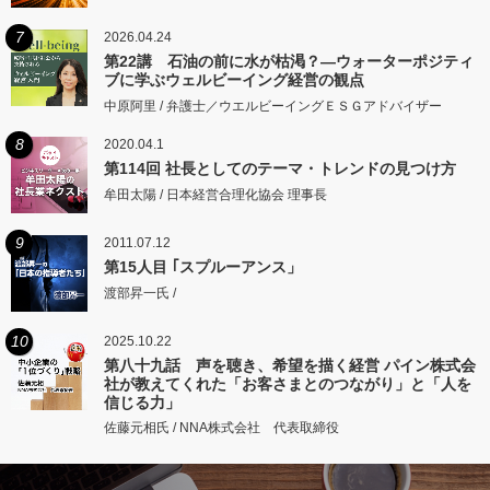
7
2026.04.24
第22講 石油の前に水が枯渇？―ウォーターポジティ
ブに学ぶウェルビーイング経営の観点
中原阿里 / 弁護士／ウエルビーイングＥＳＧアドバイザー
8
2020.04.1
第114回 社長としてのテーマ・トレンドの見つけ方
牟田太陽 / 日本経営合理化協会 理事長
9
2011.07.12
第15人目 ｢スプルーアンス」
渡部昇一氏 /
10
2025.10.22
第八十九話 声を聴き、希望を描く経営 パイン株式会
社が教えてくれた「お客さまとのつながり」と「人を
信じる力」
佐藤元相氏 / NNA株式会社 代表取締役