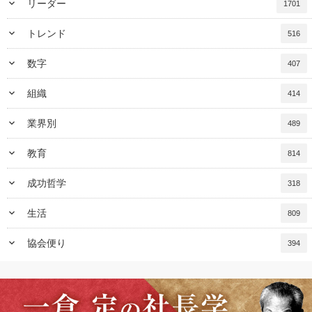
keyboard_arrow_down
リーダー
1701
keyboard_arrow_down
トレンド
516
keyboard_arrow_down
数字
407
keyboard_arrow_down
組織
414
keyboard_arrow_down
業界別
489
keyboard_arrow_down
教育
814
keyboard_arrow_down
成功哲学
318
keyboard_arrow_down
生活
809
keyboard_arrow_down
協会便り
394