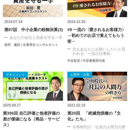
2018.07.18
2024.12.20
第97話 中小企業の粉飾決算(3)
#9 一流の〈愛されるお客様力〉
－初めてのお店で覚えてもらう
あなたの会社と資産を守る一手
術－
坂田 薫氏 / 企業再生コンサルタント
次もあなたにお願いしたいと思
われる「一流の仕事術」
中谷彰宏 / 中谷事務所代表
マネジメント
人間学・古典
2025.08.27
2021.02.10
第396回 自己評価と他者評価の
第20回 「絶滅危惧種の『文
差が価値になる（商品・サービ
化』たち」
ス）
令和時代の「社長の人間力の磨