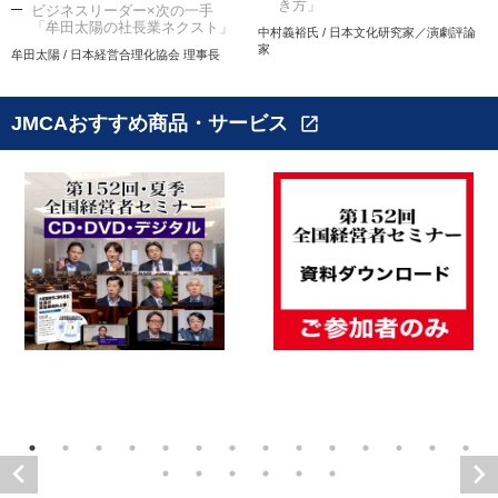
き方」
ビジネスリーダー×次の一手
「牟田太陽の社長業ネクスト」
中村義裕氏 / 日本文化研究家／演劇評論
家
牟田太陽 / 日本経営合理化協会 理事長
JMCAおすすめ商品・サービス
open_in_new