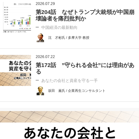
2026.07.29
第204話 なぜトランプ大統領が中国崩
壊論者を痛烈批判か
中国経済の最新動向
沈 才彬氏 / 多摩大学 教授
2026.07.22
第172話 ”守られる会社”には理由があ
る
あなたの会社と資産を守る一手
坂田 薫氏 / 企業再生コンサルタント