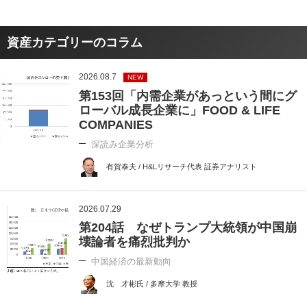
資産カテゴリーのコラム
2026.08.7
NEW
第153回「内需企業があっという間にグ
ローバル成長企業に」FOOD & LIFE
COMPANIES
深読み企業分析
有賀泰夫 / H&Lリサーチ代表 証券アナリスト
2026.07.29
第204話 なぜトランプ大統領が中国崩
壊論者を痛烈批判か
中国経済の最新動向
沈 才彬氏 / 多摩大学 教授