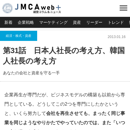
menu
新着
企業戦略
マーケティング
資産
リーダー
トレンド
経済・株式・資産
2013.01.16
第31話 日本人社長の考え方、韓国
人社長の考え方
あなたの会社と資産を守る一手
企業再生が専門だが、ビジネスモデルの構築も以前から専
門としている。どうしてこの2つを専門にしたかという
と、いくら努力して
会社を再生させても、まったく同じ事
業を同じようなやりかたでやっていたのでは、また「いつ