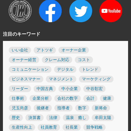
注目のキーワード
いい会社
アトツギ
オーナー企業
オーナー経営
クレーム対応
コスト
コミュニケーション
デジタル
トレンド
ビジネスマナー
マネジメント
マーケティング
リーダー
中国古典
中小企業
中谷彰宏
仕事術
企業分析
会社の数字
会計
健康
児玉尚彦
後継者
指導者
数字
新将命
歴史
決算書
法律
温泉 癒し
牟田太陽
生産性向上
社員教育
社長業
競争戦略