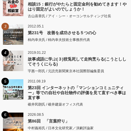
相談15：銀行がやたらと固定金利を勧めてきます！や
はり固定がよいのでしょうか！
古山喜章氏 / アイ・シー・オーコンサルティング社長
3
2012.05.1
第231号 改善を成功させる５つの心
柿内幸夫氏 / 柿内幸夫技術士事務所代表
4
2019.01.22
故事成語に学ぶ(３)狡兎死して走狗烹らる(こうとしし
てそうくにらる)
宇惠一郎氏 / 元読売新聞東京本社国際部編集委員
5
2011.08.19
第23回 インターネットの「マンションコミュニティ
ー」等での自社や自社物件の評価を見て直すべき事は
直す事
碓井民朗氏 / 碓井建築オフィス代表
6
2026.08.5
第86回 「言葉狩り」
中村義裕氏 / 日本文化研究家／演劇評論家