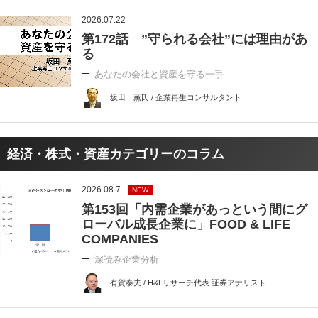
2026.07.22
第172話 ”守られる会社”には理由があ
る
あなたの会社と資産を守る一手
坂田 薫氏 / 企業再生コンサルタント
経済・株式・資産カテゴリーのコラム
2026.08.7
NEW
第153回「内需企業があっという間にグ
ローバル成長企業に」FOOD & LIFE
COMPANIES
深読み企業分析
有賀泰夫 / H&Lリサーチ代表 証券アナリスト