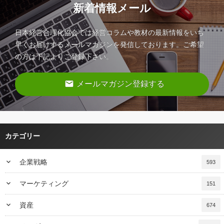
新着情報メール
日本経営合理化協会では経営コラムや教材の最新情報をいち
早くお届けするメールマガジンを発信しております。ご希望
の方は下記よりご登録下さい。
email
メールマガジン登録する
カテゴリー
keyboard_arrow_down
企業戦略
593
keyboard_arrow_down
マーケティング
151
keyboard_arrow_down
資産
674