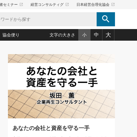
launch
launch
launch
者セミナー
経営コンサルティグ
日本経営合理化協会
search
大
中
協会便り
文字の大きさ
小
5)
況は会社守成の好機(38)
ころ心平の ──社長のための「か・ら・だマネジメント」
「愛読者通信」著者インタビュー(44)
34)
思われる 気配りの達人(127)
人間力の磨き方」(86)
ビジネス見聞録 経営ニュース(100)
タルＡＶを味方に！新・仕事術(180)
0)
り(210)
(92)
え 東洋思想に学ぶ経営学(132)
作間信司の経営無形庵(けいえいむぎょうあん)(166)
ー脳の鍛え方(32)
もっとみる
026.08.4
)
識(57)
指導者たち」(32)
経営セミナー情報局(1)
【追悼】鈴木敏文氏 言葉で伝
ンを楽しむ基礎レッスン(12)
える経営（ジャーナリスト 勝
ーイング経営入
教育の決め手(203)
略”(30)
繁栄への着眼点 牟田太陽(76)
見明氏）
！社長が読むべき今月の4冊(88)
て」(38)
講話を聞いて学ぼう 実学・耳学・磨く「ミミガク」のすすめ
で楽しむ読書術(162)
(7)
ランク上の手紙・メール術(100)
「氣」(30)
あなたの会社と資産を守る一手
ミどこ
00)
スポーツ・ビジネスに学ぶ心理学(98)