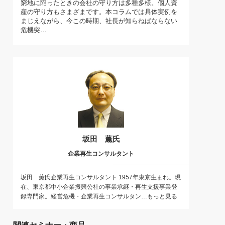
窮地に陥ったときの会社の守り方は多種多様。個人資
)
産の守り方もさまざまです。本コラムでは具体実例を
喜の『これぞ！"本物の温泉"』(157)
まじえながら、今この時期、社長が知らねばならない
危機突…
坂田 薫氏
企業再生コンサルタント
坂田 薫氏企業再生コンサルタント 1957年東京生まれ。現
在、東京都中小企業振興公社の事業承継・再生支援事業登
録専門家。経営危機・企業再生コンサルタン…もっと見る