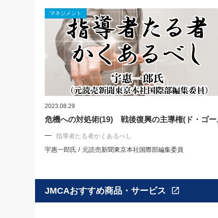
マネジメント
2023.08.29
危機への対処術(19) 戦後復興の主導権(ド・ゴー
指導者たる者かくあるべし
宇惠一郎氏 / 元読売新聞東京本社国際部編集委員
JMCAおすすめ商品・サービス
open_in_new