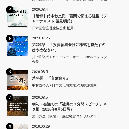
4
2026.08.4
【追悼】鈴木敏文氏 言葉で伝える経営（ジ
ャーナリスト 勝見明氏）
日本経営合理化協会出版局 /
5
2023.07.26
第203話 「投資育成会社に株式を持たすの
はやめなさい」
井上和弘氏 / アイ・シー・オーコンサルティング
会長
6
2026.08.5
第86回 「言葉狩り」
中村義裕氏 / 日本文化研究家／演劇評論家
7
2026.08.5
朝礼・会議での「社長の３分間スピーチ」ネ
タ帳（2026年8月5日号）
角田識之（臥龍） / 感動経営コンサルタント
8
2018.06.29