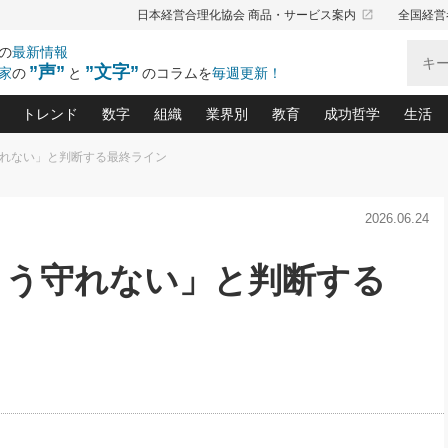
launch
日本経営合理化協会 商品・サービス案内
全国経営
の
最新情報
”声”
”文字”
家
の
と
のコラムを
毎週更新！
トレンド
数字
組織
業界別
教育
成功哲学
生活
守れない」と判断する最終ライン
る仕組みづくり講座(12)
産を守る一手(171)
ーワンで勝ち残る企業風土づくり(54)
《ニューヨーク発》ビジネスリーダーの先読み: 最新トレンド
オーナー社長の「お金の悩み相談室」(14)
「賃金の誤解」(135)
なぜ、トヨタ式で会社が伸びるのか？(
“出来る”管理職の条件(62)
中国哲学に学ぶ 不
おの
と戦略拠点(9)
(50)
2026.06.24
ーバル経営者は知ってい
(39)
スリーダー×次の一手「牟田太陽の社長業ネクスト」
おカネが残る決算書にするために、やっておきたいこと(
中小企業の新たな法律リスク(178)
売れる住宅を創る 100の視点(100)
あなただからお願いしたいと
令和時代の「社長の
”(9)
「社長の繁盛トレンド通信」(90)
デジ
向(204)
会社を守り抜くための緊急対策(100)
職場の生産性を下げるハラスメントの予防策(1
大久保一彦の“流行る”お店の仕組みづく
クレーム対応 実践マニュアル
先人の名句名言の教
もう守れない」と判断する
トル・F・グジバチの『経営戦略の新常識』(12)
北村森の「今月のヒット商品」(109)
リーダ
2026.08.5
2026.08.5
2
る経営」の極意
、決めておきたい、知っておきたい、やってお
強い決算書の会社はココが違う！(36)
賃金決定の定石(68)
柿内幸夫─社長のための現場改善(174
クレーム対応の新知識と新常
渡部昇一の「日本の
紀
第86回 「言葉狩り」
社長は「能力」の前に「資質」
ジオジャパンの成功要因と
る者かくあるべし(635)
次の売れ筋をつかむ術(102)
ワイ
が大事／社長業ネクスト #445
損益分岐点を下げる、Ｐ／Ｌ不況時代の新戦略(12)
顧客・社員・社会から支持される「ウェルビ
デキル社員に育てる！ 社員
経営に活かす“十八史
の資産管理講座(95)
会議での「社長の３分間スピーチ」ネタ帳(159)
社長のメシの種 4.0(206)
門」(23)
必読
新・会計経営と実学(37)
東川鷹年の「中小企業の人育
略(77)
52)
「経営知になる考え方」(57)
眼と耳
決算書の“見える化”術(12)
業績アップにつながる！ワン
ブランド戦略(39)
なたにお願いしたいと思われる「一流の仕事術」(28)
社長の
賢い社長の「経理財務の見どころ・勘どころ・ツッコ
欧米資産家に学ぶ二世教育(1
ぐせ経営哲学(100)
ろ」(149)
米国