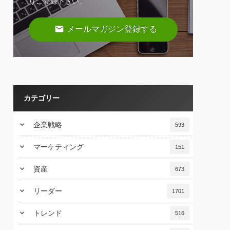
りご登録下さい。
email
メールマガジン登録する
カテゴリー
keyboard_arrow_down
企業戦略
593
keyboard_arrow_down
マーケティング
151
keyboard_arrow_down
資産
673
keyboard_arrow_down
リーダー
1701
keyboard_arrow_down
トレンド
516