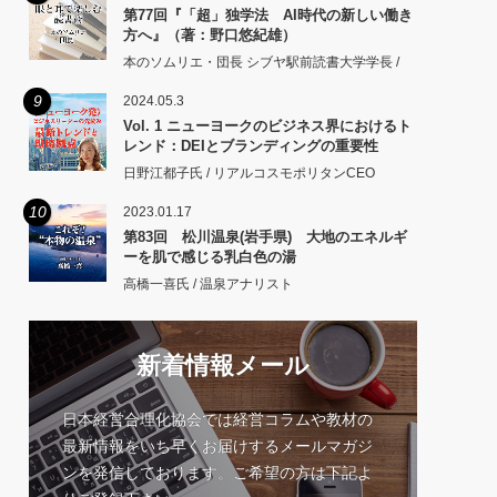
第77回『「超」独学法 AI時代の新しい働き
方へ』（著：野口悠紀雄）
本のソムリエ・団長 シブヤ駅前読書大学学長 /
9
2024.05.3
Vol. 1 ニューヨークのビジネス界におけるト
レンド：DEIとブランディングの重要性
日野江都子氏 / リアルコスモポリタンCEO
10
2023.01.17
第83回 松川温泉(岩手県) 大地のエネルギ
ーを肌で感じる乳白色の湯
高橋一喜氏 / 温泉アナリスト
新着情報メール
日本経営合理化協会では経営コラムや教材の
最新情報をいち早くお届けするメールマガジ
ンを発信しております。ご希望の方は下記よ