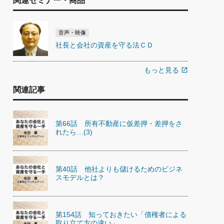
関連セミナー・商品
音声・映像
社長と会社の資産を守る法ＣＤ
もっと見る
open_in_new
関連記事
第66話 所有不動産に仮差押・差押をさ
れたら…(3)
第40話 他社よりも儲けるためのビジネ
スモデルとは？
第154話 知っておきたい「債権者による
取り立て方の違い」