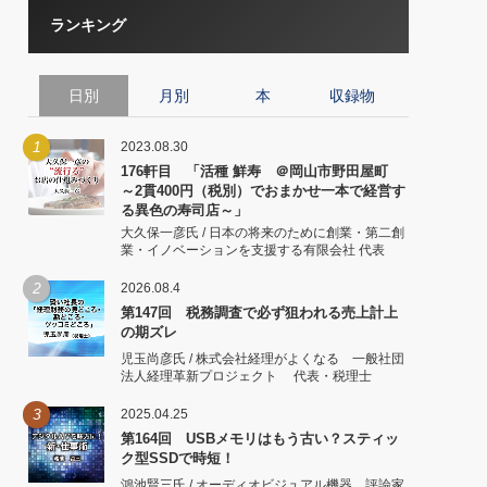
ランキング
日別
月別
本
収録物
1
2023.08.30
176軒目 「活種 鮮寿 ＠岡山市野田屋町
～2貫400円（税別）でおまかせ一本で経営す
る異色の寿司店～」
大久保一彦氏 / 日本の将来のために創業・第二創
業・イノベーションを支援する有限会社 代表
2
2026.08.4
第147回 税務調査で必ず狙われる売上計上
の期ズレ
児玉尚彦氏 / 株式会社経理がよくなる 一般社団
法人経理革新プロジェクト 代表・税理士
3
2025.04.25
第164回 USBメモリはもう古い？スティッ
ク型SSDで時短！
鴻池賢三氏 / オーディオビジュアル機器 評論家