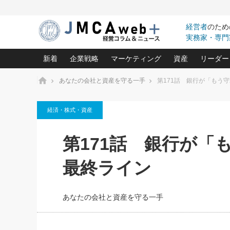
経営者
のため
実務家・専門
新着
企業戦略
マーケティング
資産
リーダー
ホーム
あなたの会社と資産を守る一手
第171話 銀行が「もう
中小企業の「１位づくり」戦略(96)
ネット戦略成功の秘訣 圧倒的に儲か
あなたの会社と資
オンリ
経済・株式・資産
利益を最大化する「業務改善」横田尚哉氏(5)
ビジネスを一瞬で制する！一流グロ
どうなる金融業界
ビジネ
る“社長の戦略印象リスクマネジメント
(446)
強い会社を築く ビジネス・クリニック(240)
中国経済の最新動
第171話 銀行が「
ロングセラーの玉手箱(9)
ピョー
2026.08.5
日本レーザー「人を大切にしながら利益を上げ
事業承継の前に
第109話 伝統的産品を21世
(3)
大復活＆快進撃！ユニバーサルスタ
きたいコト(12)
指導者た
最終ライン
に生かし切る！
は(5)
武器としてのM&A入門(3)
会社と社長のため
朝礼・
2026.08.5
最高の自分を表現する 成功イメージ戦
社長のための“儲かる通販”戦略視点(151)
深読み企業分析(1
楠木建の
朝礼・会議での「社長の３分間
あなたの会社と資産を守る一手
スピーチ」ネタ帳（2026年8月5
酒井光雄 成功事例に学ぶ繁栄企業の
日号）
継続経営 百話百行(85)
次もあ
野田久美子 香港ビジネス成功法(10)
社長の口