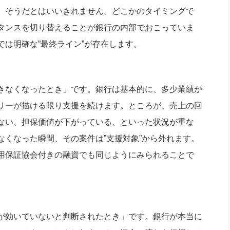
社長のための“全員営業”(30
、そうだとはいいきれません。どこかのタイミングで
腕をつくる 人と組織を動かす(200)
銀行交渉はこうしなさい！(12)
高橋一
行動科学マネジメント(5)
タンスを切り替えることが銀行の内部でおこっていま
の社長のビジョン実現道場(10)
は明確な”最終ライン”が存在します。
きなくなったとき」です。銀行は基本的に、多少業績が
リーが描ける限り支援を続けます。ところが、売上の回
ない、担保価値が下がっている、といった状況が重な
くなった瞬間、その案件は”支援対象”から外れます。
用保証協会付きの融資でも同じようにみられることで
が効いていないと判断されたとき」です。銀行が本当に