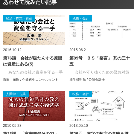
あわせて読みたい記事
経済・株式・資産
税務・会計
2016.10.12
2015.06.2
第76話 会社が破たんする原因
第89号 ＢＳ「格言」 其の三十
は資産にある(5)
五
あなたの会社と資産を守る一手
会社を守り抜くための緊急対策
坂田 薫氏 / 企業再生コンサルタント
海生裕明氏 / 公認会計士
人間学・古典
税務・会計
2010.05.28
2013.05.10
第23講 「言志四録その23」
第29回 赤字の数字の意味を徹