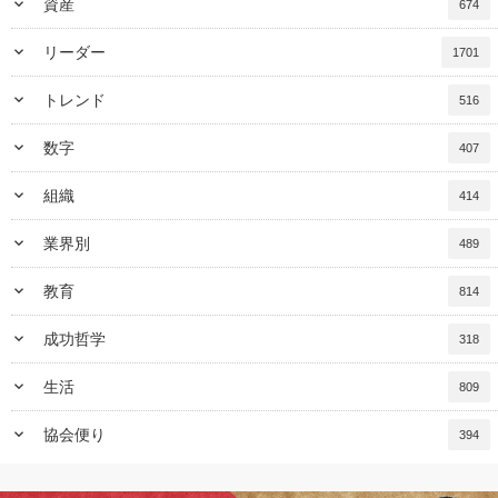
keyboard_arrow_down
資産
674
keyboard_arrow_down
リーダー
1701
keyboard_arrow_down
トレンド
516
keyboard_arrow_down
数字
407
keyboard_arrow_down
組織
414
keyboard_arrow_down
業界別
489
keyboard_arrow_down
教育
814
keyboard_arrow_down
成功哲学
318
keyboard_arrow_down
生活
809
keyboard_arrow_down
協会便り
394