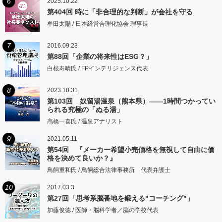
6
2025.10.22
第404回 時に「非合理的な判断」が会社を守る
牟田太陽 / 日本経営合理化協会 理事長
7
2016.09.23
第88回「企業の将来性はESG？」
白根寿晴氏 / FPインテリジェンス代表
8
2023.10.31
第103回 奴留湯温泉（熊本県）――1時間つかってい
られる究極の「ぬる湯」
高橋一喜氏 / 温泉アナリスト
9
2021.05.11
第54回 『メーカー希望小売価格を無視して自由に価
格を決めて良いか？』
鳥飼重和氏 / 鳥飼総合法律事務所 代表弁護士
10
2017.03.3
第27回「思考系脳番地を鍛える"コーチング"」
加藤俊徳 / 医師・脳科学者／脳の学校代表