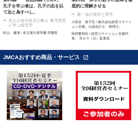
孔子を学ぶ者は、孔子の志を以
底的に理解させる
て志と為すべし。
新・会計経営と実学
先人の名句名言の教え 東洋思想
小長谷 敦子氏 / 株式会社経営ステーシ
に学ぶ経営学
ョン京都。公認会計士・税理士。
杉山 厳海 / 名古屋大原学園 学園長
田村繁和氏 / 経営ステーション京都代
表、 京セラ（元）監査役
JMCAおすすめ商品・サービス
open_in_new