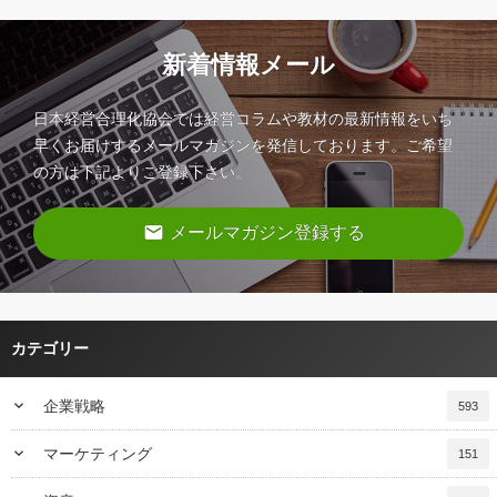
新着情報メール
日本経営合理化協会では経営コラムや教材の最新情報をいち
早くお届けするメールマガジンを発信しております。ご希望
の方は下記よりご登録下さい。
email
メールマガジン登録する
カテゴリー
keyboard_arrow_down
企業戦略
593
keyboard_arrow_down
マーケティング
151