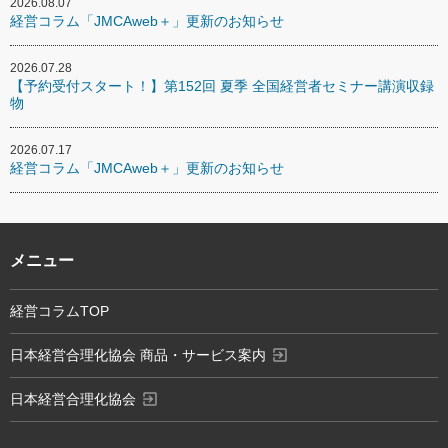
2026.08.07
経営コラム「JMCAweb＋」更新のお知らせ
2026.07.28
【予約受付スタート！】第152回 夏季 全国経営者セミナー講演収録
物
2026.07.17
経営コラム「JMCAweb＋」更新のお知らせ
メニュー
経営コラムTOP
exit_to_app
日本経営合理化協会 商品・サービス案内
exit_to_app
日本経営合理化協会