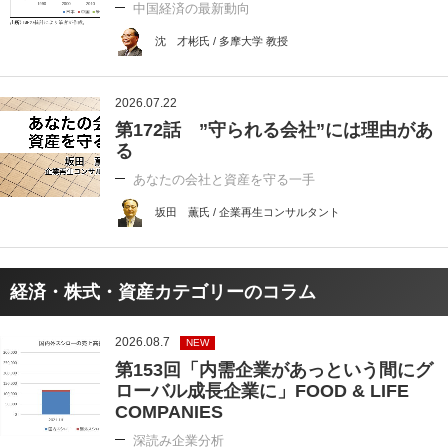
中国経済の最新動向
沈 才彬氏 / 多摩大学 教授
2026.07.22
第172話 ”守られる会社”には理由があ
る
あなたの会社と資産を守る一手
坂田 薫氏 / 企業再生コンサルタント
経済・株式・資産カテゴリーのコラム
2026.08.7
NEW
第153回「内需企業があっという間にグ
ローバル成長企業に」FOOD & LIFE
COMPANIES
深読み企業分析