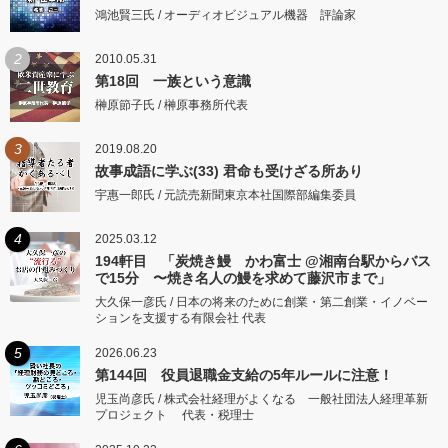
鴻池賢三氏 / オーディオビジュアル機器 評論家
2
2010.05.31
第18回 一族という意識
榊原節子氏 / 榊原事務所代表
3
2019.08.20
故事成語に学ぶ(33) 君命も受けざる所あり
宇惠一郎氏 / 元読売新聞東京本社国際部編集委員
4
2025.03.12
194軒目 「炭焼き鰻 かわ富士 @湘南台駅からバス
で15分 〜焼き名人の鰻を求めて藤沢市まで」
大久保一彦氏 / 日本の将来のために創業・第二創業・イノベー
ションを支援する有限会社 代表
5
2026.06.23
第144回 役員退職金支給の5年ルールに注意！
児玉尚彦氏 / 株式会社経理がよくなる 一般社団法人経理革新
プロジェクト 代表・税理士