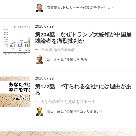
有賀泰夫 / H&Lリサーチ代表 証券アナリスト
2026.07.29
第204話 なぜトランプ大統領が中国崩
壊論者を痛烈批判か
中国経済の最新動向
沈 才彬氏 / 多摩大学 教授
2026.07.22
第172話 ”守られる会社”には理由があ
る
あなたの会社と資産を守る一手
坂田 薫氏 / 企業再生コンサルタント