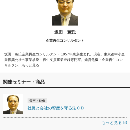
坂田 薫氏
企業再生コンサルタント
坂田 薫氏企業再生コンサルタント 1957年東京生まれ。現在、東京都中小企
業振興公社の事業承継・再生支援事業登録専門家。経営危機・企業再生コン
サルタン…もっと見る
関連セミナー・商品
音声・映像
社長と会社の資産を守る法ＣＤ
もっと見る
open_in_new