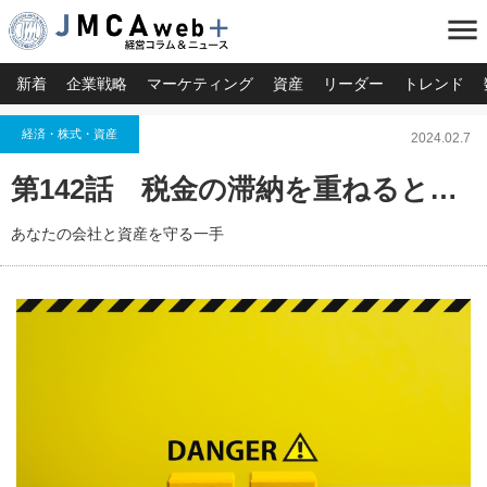
menu
新着
企業戦略
マーケティング
資産
リーダー
トレンド
経済・株式・資産
2024.02.7
第142話 税金の滞納を重ねると…
あなたの会社と資産を守る一手