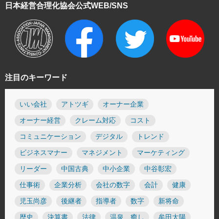
日本経営合理化協会
公式WEB/SNS
注目のキーワード
いい会社
アトツギ
オーナー企業
オーナー経営
クレーム対応
コスト
コミュニケーション
デジタル
トレンド
ビジネスマナー
マネジメント
マーケティング
リーダー
中国古典
中小企業
中谷彰宏
仕事術
企業分析
会社の数字
会計
健康
児玉尚彦
後継者
指導者
数字
新将命
歴史
決算書
法律
温泉 癒し
牟田太陽