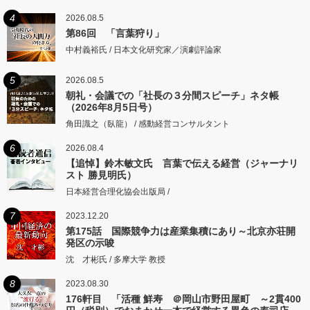
4
2026.08.5
第86回 「言葉狩り」
中村義裕氏 / 日本文化研究家／演劇評論家
5
2026.08.5
朝礼・会議での「社長の３分間スピーチ」ネタ帳
（2026年8月5日号）
角田識之（臥龍） / 感動経営コンサルタント
6
2026.08.4
【追悼】鈴木敏文氏 言葉で伝える経営（ジャーナリ
スト 勝見明氏）
日本経営合理化協会出版局 /
7
2023.12.20
第175話 国際競争力は産業集積にあり～北京亦荘開
発区の示唆
沈 才彬氏 / 多摩大学 教授
8
2023.08.30
176軒目 「活種 鮮寿 ＠岡山市野田屋町 ～2貫400