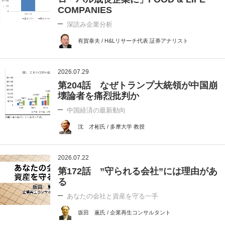
COMPANIES
深読み企業分析
有賀泰夫 / H&Lリサーチ代表 証券アナリスト
2026.07.29
第204話 なぜトランプ大統領が中国崩
壊論者を痛烈批判か
中国経済の最新動向
沈 才彬氏 / 多摩大学 教授
2026.07.22
第172話 ”守られる会社”には理由があ
る
あなたの会社と資産を守る一手
坂田 薫氏 / 企業再生コンサルタント