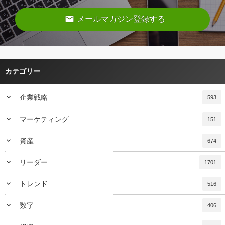
email
メールマガジン登録する
カテゴリー
keyboard_arrow_down
企業戦略
593
keyboard_arrow_down
マーケティング
151
keyboard_arrow_down
資産
674
keyboard_arrow_down
リーダー
1701
keyboard_arrow_down
トレンド
516
keyboard_arrow_down
数字
406