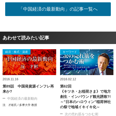
「中国経済の最新動向」の記事一覧へ
あわせて読みたい記事
経済・株式・資産
キーワード
2016.11.16
2016.02.12
第89話 中国発資源インフレ再
第62回
来か?
《キツネ・お稲荷さま》で地方
創生・インバウンド観光誘致?!
中国経済の最新動向
～”日本のハロウィン”稲荷神社
沈 才彬氏 / 多摩大学 教授
の祭で地域イキイキ化～
次の売れ筋をつかむ術