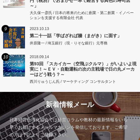
円（税別）でおまかせ一本で経営する異色の寿司店
～」
大久保一彦氏 / 日本の将来のために創業・第二創業・イノベー
ションを支援する有限会社 代表
9
2023.10.13
第二十一話「学ばざれば牆（まがき）に面す」
井原隆一 / 埼玉銀行（現・りそな銀行）元専務
10
2018.09.14
第93回 「スカイカー（空飛ぶクルマ）」がいよいよ現
実に！～ＥＶ・自動運転の次の主戦場で日の丸メーカ
ーはどう戦う？～
西川りゅうじん氏 / マーケティング コンサルタント
新着情報メール
日本経営合理化協会では経営コラムや教材の最新情報をいち
早くお届けするメールマガジンを発信しております。ご希望
の方は下記よりご登録下さい。