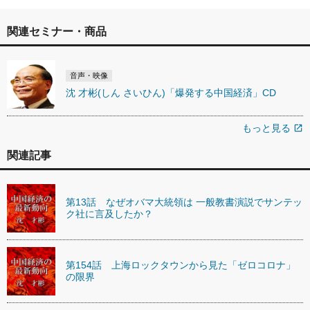
関連セミナー・商品
音声・映像
沈 才彬(しん さいひん)「爆発する中国経済」CD
もっと見る
open_in_new
関連記事
第13話 なぜオバマ大統領は 一般教書演説でサンテッ
ク社に言及したか？
第154話 上海ロックタウンから見た「ゼロコロナ」
の限界