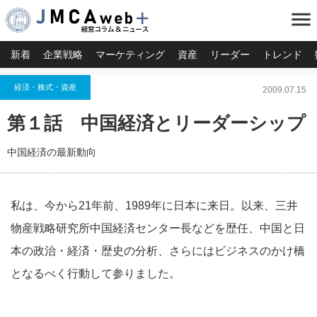
menu
新着
企業戦略
マーケティング
資産
リーダー
トレンド
経済・株式・資産
2009.07.15
第１話 中国経済とリーダーシップ
中国経済の最新動向
私は、今から21年前、1989年に日本に来日。以来、三井
物産戦略研究所中国経済センター長などを歴任、中国と日
本の政治・経済・歴史の分析、さらにはビジネスのかけ橋
となるべく行動して参りました。