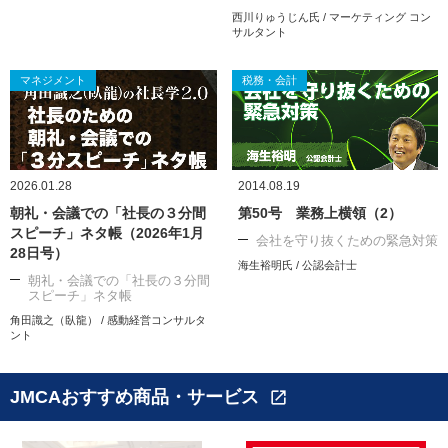
西川りゅうじん氏 / マーケティング コン
サルタント
マネジメント
税務・会計
2026.01.28
2014.08.19
朝礼・会議での「社長の３分間
第50号 業務上横領（2）
スピーチ」ネタ帳（2026年1月
会社を守り抜くための緊急対策
28日号）
海生裕明氏 / 公認会計士
朝礼・会議での「社長の３分間
スピーチ」ネタ帳
角田識之（臥龍） / 感動経営コンサルタ
ント
JMCAおすすめ商品・サービス
open_in_new