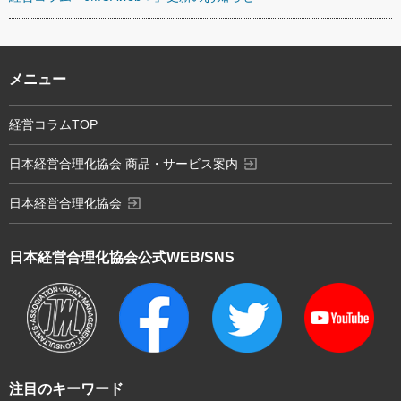
メニュー
経営コラムTOP
exit_to_app
日本経営合理化協会 商品・サービス案内
exit_to_app
日本経営合理化協会
日本経営合理化協会
公式WEB/SNS
注目のキーワード