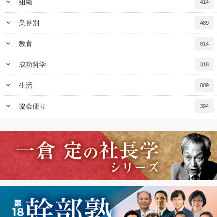
keyboard_arrow_down
組織
414
keyboard_arrow_down
業界別
489
keyboard_arrow_down
教育
814
keyboard_arrow_down
成功哲学
318
keyboard_arrow_down
生活
809
keyboard_arrow_down
協会便り
394