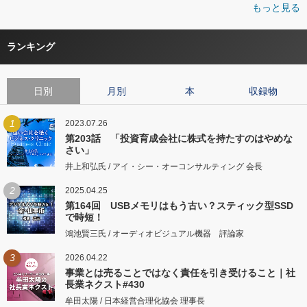
もっと見る
ランキング
日別
月別
本
収録物
1
2023.07.26
第203話 「投資育成会社に株式を持たすのはやめな
さい」
井上和弘氏 / アイ・シー・オーコンサルティング 会長
2
2025.04.25
第164回 USBメモリはもう古い？スティック型SSD
で時短！
鴻池賢三氏 / オーディオビジュアル機器 評論家
3
2026.04.22
事業とは売ることではなく責任を引き受けること｜社
長業ネクスト#430
牟田太陽 / 日本経営合理化協会 理事長