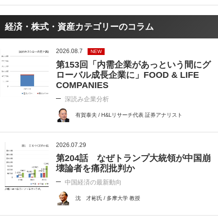
経済・株式・資産カテゴリーのコラム
2026.08.7
NEW
第153回「内需企業があっという間にグ
ローバル成長企業に」FOOD & LIFE
COMPANIES
深読み企業分析
有賀泰夫 / H&Lリサーチ代表 証券アナリスト
2026.07.29
第204話 なぜトランプ大統領が中国崩
壊論者を痛烈批判か
中国経済の最新動向
沈 才彬氏 / 多摩大学 教授